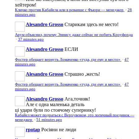
хейтером!
Кличко против Кабайела или в реванше с Фьюри — менеджер
·
28
minutes ago
Alesandro Grosso
Старикам здесь не место!
Арум объяснил, почему Эннису даже сейчас не побить Кроуфорда
·
37 minutes ago
Alesandro Grosso
ЕСЛИ
Фостер обещает вернуть Ломаченко «туда, где ему и место»
·
47
minutes ago
Alesandro Grosso
Страшно ,жесть!
Фостер обещает вернуть Ломаченко «туда, где ему и место»
·
47
minutes ago
Alesandro Grosso
Ага,точняк!
Але є одна маленька деталь
ці удари були по стоячому супернику!
Кабайел может подраться с Верхувеном, это логичный поединок —
менеджер
·
51 minutes ago
rpotap
Росіяни не люди