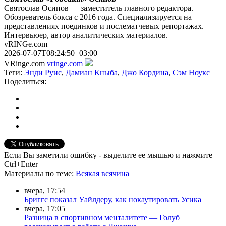
Святослав Осипов — заместитель главного редактора.
Обозреватель бокса с 2016 года. Специализируется на
представлениях поединков и послематчевых репортажах.
Интервьюер, автор аналитических материалов.
vRINGe.com
2026-07-07T08:24:50+03:00
VRinge.com
vringe.com
Теги:
Энди Руис
,
Дамиан Кныба
,
Джо Кордина
,
Сэм Ноукс
Поделиться:
Если Вы заметили ошибку - выделите ее мышью и нажмите
Ctrl+Enter
Материалы
по теме
:
Всякая всячина
вчера, 17:54
Бриггс показал Уайлдеру, как нокаутировать Усика
вчера, 17:05
Разница в спортивном менталитете — Голуб