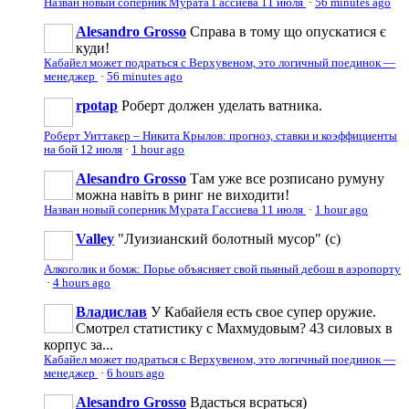
Назван новый соперник Мурата Гассиева 11 июля
·
56 minutes ago
Alesandro Grosso
Справа в тому що опускатися є
куди!
Кабайел может подраться с Верхувеном, это логичный поединок —
менеджер
·
56 minutes ago
rpotap
Роберт должен уделать ватника.
Роберт Уиттакер – Никита Крылов: прогноз, ставки и коэффициенты
на бой 12 июля
·
1 hour ago
Alesandro Grosso
Там уже все розписано румуну
можна навіть в ринг не виходити!
Назван новый соперник Мурата Гассиева 11 июля
·
1 hour ago
Valley
"Луизианский болотный мусор" (с)
Алкоголик и бомж: Порье объясняет свой пьяный дебош в аэропорту
·
4 hours ago
Владислав
У Кабайеля есть свое супер оружие.
Смотрел статистику с Махмудовым? 43 силовых в
корпус за...
Кабайел может подраться с Верхувеном, это логичный поединок —
менеджер
·
6 hours ago
Alesandro Grosso
Вдасться всраться)