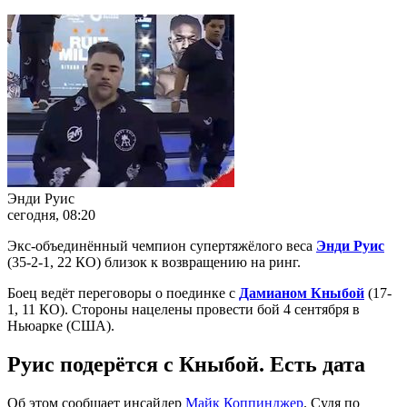
Энди Руис
сегодня, 08:20
Экс-объединённый чемпион супертяжёлого веса
Энди Руис
(35-2-1, 22 КО) близок к возвращению на ринг.
Боец ведёт переговоры о поединке с
Дамианом Кныбой
(17-
1, 11 КО). Стороны нацелены провести бой 4 сентября в
Ньюарке (США).
Руис подерётся с Кныбой. Есть дата
Об этом сообщает инсайдер
Майк Коппинджер
. Судя по