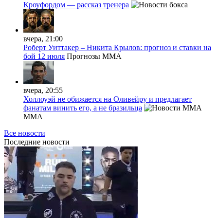
Кроуфордом — рассказ тренера
вчера, 21:00
Роберт Уиттакер – Никита Крылов: прогноз и ставки на
бой 12 июля
Прогнозы MMA
вчера, 20:55
Холлоуэй не обижается на Оливейру и предлагает
фанатам винить его, а не бразильца
MMA
Все новости
Последние
новости