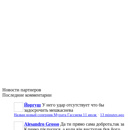
Новости
партнеров
Последние
комментарии
Йоргуш
У него удар отсутствует что бы
задосрочить мешкасиева
Назван новый соперник Мурата Гассиева 11 июля
·
13 minutes ago
Alesandro Grosso
Да ти прямо сама доброта,так за
Кличко піклуєшся, а коли він виступав був його