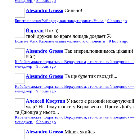
менеджер
·
8 hours ago
Alesandro Grosso
Сильно!
Бриггс показал Уайлдеру, как нокаутировать Усика
·
9 hours ago
Йоргуш
Пнх ))
твой дружек во враге лошадь доедает 🤣
Если не Усик. Кабайел назвал желаемого оппонента
·
9 hours ago
Alesandro Grosso
Так вперед,подивимось цікавий
бій!)
Кабайел может подраться с Верхувеном, это логичный поединок —
менеджер
·
9 hours ago
Alesandro Grosso
Та ще буде тих гвоздєй...
Кабайел может подраться с Верхувеном, это логичный поединок —
менеджер
·
9 hours ago
Алексей Квертин
У нього є разовий нокаутуючий
удар? Ні. Тому шанси у Верховена є. Проти Дюбуа
та Джошуа у нього...
Кабайел может подраться с Верхувеном, это логичный поединок —
менеджер
·
9 hours ago
Alesandro Grosso
Мішок якийсь