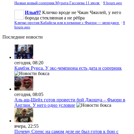
Назван новый соперник Мурата Гассиева 11 июля
·
9 hours ago
Илья97
Кличко вроде не Чжан Чжилей, у него
борода стеклянная а не рёбра
Кличко против Кабайела или в реванше с Фьюри — менеджер
·
9
hours ago
Последние
новости
сегодня, 08:20
Камбэк Руиса. У экс-чемпиона есть дата и соперник
сегодня, 08:05
Аль аш-Шейх готов провести бой Джошуа – Фьюри в
Англии. У него одно условие
вчера, 22:55
Почему Спенс на самом деле не был готов к бою с