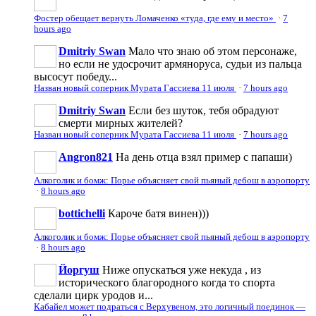
Фостер обещает вернуть Ломаченко «туда, где ему и место»
·
7
hours ago
Dmitriy Swan
Мало что знаю об этом персонаже,
но если не удосрочит армяноруса, судьи из пальца
высосут победу...
Назван новый соперник Мурата Гассиева 11 июля
·
7 hours ago
Dmitriy Swan
Если без шуток, тебя обрадуют
смерти мирных жителей?
Назван новый соперник Мурата Гассиева 11 июля
·
7 hours ago
Angron821
На день отца взял пример с папаши)
Алкоголик и бомж: Порье объясняет свой пьяный дебош в аэропорту
·
8 hours ago
bottichelli
Кароче батя винен)))
Алкоголик и бомж: Порье объясняет свой пьяный дебош в аэропорту
·
8 hours ago
Йоргуш
Ниже опускаться уже некуда , из
исторического благородного когда то спорта
сделали цирк уродов и...
Кабайел может подраться с Верхувеном, это логичный поединок —