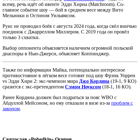
всему, речь идёт об ивенте Эдди Хирна (Matchroom). Со-
главное событие шоу — бой в среднем весе между Вито
Мельники и Остином Уильямсом.
Руис не проводил боёв с августа 2024 года, когда свёл вничью
поединок с Джарреллом Миллером. С 2019 года он провёл
только 3 схватки.
Выбор оппонента объясняется наличием огромной польской
диаспоры в Нью-Джерси, объясняет Коппинджер.
Также по информации Майка, потенциально интересное
противостояние в лёгком весе готовят под шоу Фрэнк Уоррен
vs Эдди Хирн 2: экс-чемпион мира
Джо Кордина
(19-1, 9 КО)
сразится с экс-претендентом
Сэмом Ноуксом
(18-1, 16 КО).
Ранее Кордина должен был подраться за пояс WBO с
Абдуллой Мейсоном, но ему отказали в визе из-за
проблем с
законом
.
Святослав «Pobedkin» Осипов