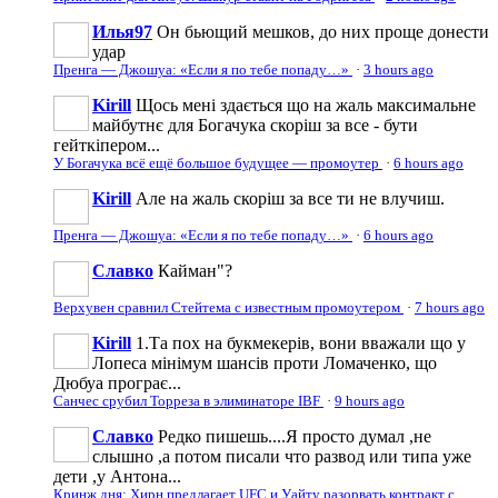
Илья97
Он бьющий мешков, до них проще донести
удар
Пренга — Джошуа: «Если я по тебе попаду…»
·
3 hours ago
Kirill
Щось мені здається що на жаль максимальне
майбутнє для Богачука скоріш за все - бути
гейткіпером...
У Богачука всё ещё большое будущее — промоутер
·
6 hours ago
Kirill
Але на жаль скоріш за все ти не влучиш.
Пренга — Джошуа: «Если я по тебе попаду…»
·
6 hours ago
Славко
Кайман"?
Верхувен сравнил Стейтема с известным промоутером
·
7 hours ago
Kirill
1.Та пох на букмекерів, вони вважали що у
Лопеса мінімум шансів проти Ломаченко, що
Дюбуа програє...
Санчес срубил Торреза в элиминаторе IBF
·
9 hours ago
Славко
Редко пишешь....Я просто думал ,не
слышно ,а потом писали что развод или типа уже
дети ,у Антона...
Кринж дня: Хирн предлагает UFC и Уайту разорвать контракт с