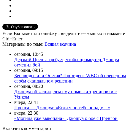
Если Вы заметили ошибку - выделите ее мышью и нажмите
Ctrl+Enter
Материалы
по теме
:
Всякая всячина
сегодня, 10:45
Дерзкий Пренга требует, чтобы промоутер Джошуа
отменил бой
сегодня, 09:15
Бенавидес или Опетая? Президент WBC об очередном
своём скандальном решении
сегодня, 08:20
Джошуа объяснил, чем ему помогли тренировки с
Усиком
вчера, 22:41
Пренга — Джошуа: «Если я по тебе попаду…»
вчера, 22:30
«Могила уже выкопана». Джошуа о бое с Пренгой
Включить комментарии