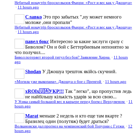
Небитый нокаутёр бросил вызов Фьюри: «Рост и вес как у Джошуа»
·
11 hours ago
Славко
Это про забытых ",ну может немного
моложе ,они пропали"
Небитый нокаутёр бросил вызов Фьюри: «Рост и вес как у Джошуа»
·
11 hours ago
павел бокс
Интересно за какие заслуги сразу с
Биволом? Он и бой с Беттербиевым непонятно за
что получил....
Бивол потеряет второй титул без боя? Заявление Хирна
·
11 hours
ago
Shodan
У Джошуа трешток якійсь скучний.
«Могила уже выкопана». Джошуа о бое с Пренгой
·
11 hours ago
xROIx🇺🇦УКР!!!
Так "легко", що пропустив ледь
не найбільшу кількість ударів за всю свою...
У Усика самый большой вес в карьере перед боем с Верхувеном
·
11
hours ago
Marat
меньше 2 недель и кто еще там вкарте ?
Бразилец один (полутяж) будет драться?
Волкановски дал прогноз на чемпионский бой Топурии с Гэтжи
·
12
hours ago