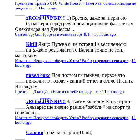
Президент Трамп о UFC White House: «Такого вы больше никогда не
увидите»
·
10 hours ago
xROIx🇺🇦УКР!!!
1) Брехня, адже за інтригою
букмекери перед реваншем оцінювали фаворитом
Олександра над Деніелом...
Санчес срубил Торреза в элиминаторе IBF
·
11 hours ago
Kirill
Якщо Пулєва я ще готовий з величезною
натяжкою розглядати то Валлін точно не топ,
максимум...
Может ли Верхувен победить Усика? Разбор сценария сенсации
·
11
hours ago
павел бокс
Под постом гыгыкнул, первое что
приходит в голову - ранний отлет в стиле Нганну.
Но следом...
Пренга — Джошуа: «Если я по тебе попаду…»
·
11 hours ago
xROIx🇺🇦УКР!!!
За таким мірилом Кроуфорд та
Альварес ще значно раніше "забили" на спорт та
свавільно...
Может ли Верхувен победить Усика? Разбор сценария сенсации
·
11
hours ago
Славко
Тебе на спаринг,Паш!)