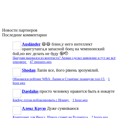
Новости
партнеров
Последние
комментарии
Ausländer
😆😆 блин,у него интеллект
орангутанга,я запасной боец на чемпионский
бой,но вес делать не буду 🤪🫡
Царукян вырвался из контекста? Арман сделал заявление и тут же всё
опроверг
·
47 minutes ago
Shodan
Лапін все, його рівень зрозумілий.
Обновился рейтинг WBA: Лапин и Станёнис покинули топ-15
·
1
hour ago
Daedalus
просто человеку нравится быть в нокауте
Блейдс готов побоксировать с Нганну
·
1 hour ago
Алекс Крузо
Дуже сумніваюся
Криптонит для Иноуэ. Шакур ставит на Родригеса
·
2 hours ago