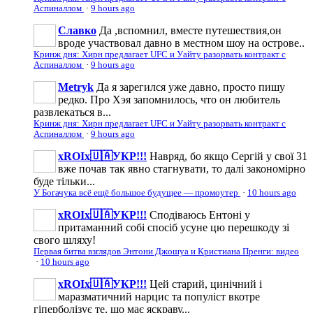
Аспиналлом
·
9 hours ago
Славко
Да ,вспомнил, вместе путешествия,он
вроде участвовал давно в местном шоу на острове..
Кринж дня: Хирн предлагает UFC и Уайту разорвать контракт с
Аспиналлом
·
9 hours ago
Metryk
Да я зарегился уже давно, просто пишу
редко. Про Хэя запомнилось, что он любитель
развлекаться в...
Кринж дня: Хирн предлагает UFC и Уайту разорвать контракт с
Аспиналлом
·
9 hours ago
xROIx🇺🇦УКР!!!
Навряд, бо якщо Сергій у свої 31
вже почав так явно стагнувати, то далі закономірно
буде тільки...
У Богачука всё ещё большое будущее — промоутер
·
10 hours ago
xROIx🇺🇦УКР!!!
Сподіваюсь Ентоні у
притаманний собі спосіб усуне цю перешкоду зі
свого шляху!
Первая битва взглядов Энтони Джошуа и Кристиана Пренги: видео
·
10 hours ago
xROIx🇺🇦УКР!!!
Цей старий, цинічний і
маразматичний нарцис та популіст вкотре
гіперболізує те, що має яскраву...