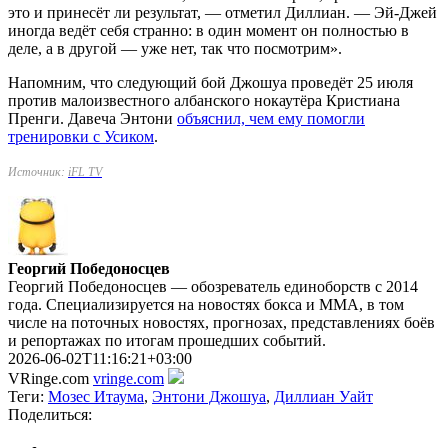
это и принесёт ли результат, — отметил Диллиан. — Эй-Джей
иногда ведёт себя странно: в один момент он полностью в
деле, а в другой — уже нет, так что посмотрим».
Напомним, что следующий бой Джошуа проведёт 25 июля
против малоизвестного албанского нокаутёра Кристиана
Пренги. Давеча Энтони
объяснил, чем ему помогли
тренировки с Усиком
.
Источник:
iFL TV
Георгий Победоносцев
Георгий Победоносцев — обозреватель единоборств с 2014
года. Специализируется на новостях бокса и ММА, в том
числе на поточных новостях, прогнозах, представлениях боёв
и репортажах по итогам прошедших событий.
2026-06-02T11:16:21+03:00
VRinge.com
vringe.com
Теги:
Мозес Итаума
,
Энтони Джошуа
,
Диллиан Уайт
Поделиться: