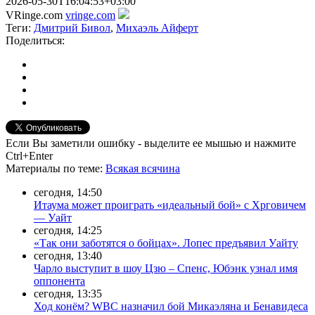
2026-05-30T16:04:53+03:00
VRinge.com
vringe.com
Теги:
Дмитрий Бивол
,
Михаэль Айферт
Поделиться:
Если Вы заметили ошибку - выделите ее мышью и нажмите
Ctrl+Enter
Материалы
по теме
:
Всякая всячина
сегодня, 14:50
Итаума может проиграть «идеальный бой» с Хрговичем
— Уайт
сегодня, 14:25
«Так они заботятся о бойцах». Лопес предъявил Уайту
сегодня, 13:40
Чарло выступит в шоу Цзю – Спенс, Юбэнк узнал имя
оппонента
сегодня, 13:35
Ход конём? WBC назначил бой Микаэляна и Бенавидеса