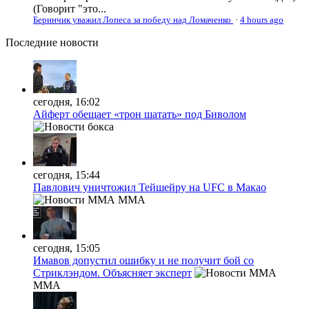
(Говорит "это...
Беринчик уважил Лопеса за победу над Ломаченко
·
4 hours ago
Последние
новости
сегодня, 16:02
Айферт обещает «трон шатать» под Биволом
сегодня, 15:44
Павлович уничтожил Тейшейру на UFC в Макао
MMA
сегодня, 15:05
Имавов допустил ошибку и не получит бой со
Стриклэндом. Объясняет эксперт
MMA