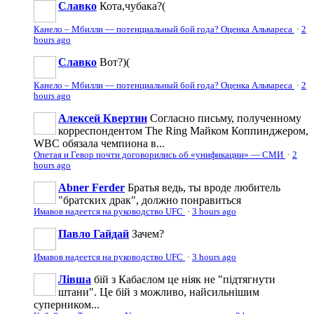
Славко
Кота,чубака?(
Канело – Мбилли — потенциальный бой года? Оценка Альвареса
·
2
hours ago
Славко
Вот?)(
Канело – Мбилли — потенциальный бой года? Оценка Альвареса
·
2
hours ago
Алексей Квертин
Согласно письму, полученному
корреспондентом The Ring Майком Коппинджером,
WBC обязала чемпиона в...
Опетая и Гевор почти договорились об «унификации» — СМИ
·
2
hours ago
Abner Ferder
Братья ведь, ты вроде любитель
"братских драк", должно понравиться
Имавов надеется на руководство UFC
·
3 hours ago
Павло Гайдай
Зачем?
Имавов надеется на руководство UFC
·
3 hours ago
Лівша
бій з Кабаєлом це ніяк не "підтягнути
штани". Це бій з можливо, найсильнішим
суперником...