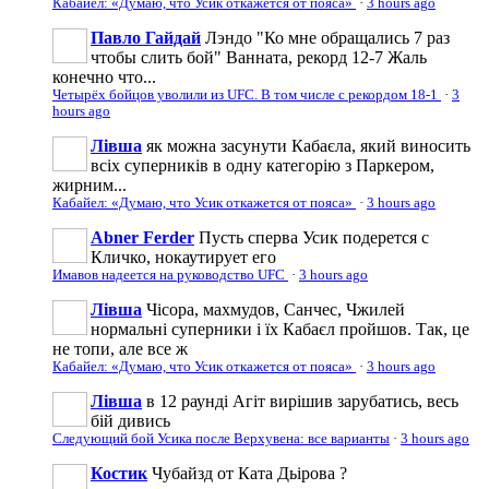
Кабайел: «Думаю, что Усик откажется от пояса»
·
3 hours ago
Павло Гайдай
Лэндо "Ко мне обращались 7 раз
чтобы слить бой" Ванната, рекорд 12-7 Жаль
конечно что...
Четырёх бойцов уволили из UFC. В том числе с рекордом 18-1
·
3
hours ago
Лівша
як можна засунути Кабаєла, який виносить
всіх суперників в одну категорію з Паркером,
жирним...
Кабайел: «Думаю, что Усик откажется от пояса»
·
3 hours ago
Abner Ferder
Пусть сперва Усик подерется с
Кличко, нокаутирует его
Имавов надеется на руководство UFC
·
3 hours ago
Лівша
Чісора, махмудов, Санчес, Чжилей
нормальні суперники і їх Кабаєл пройшов. Так, це
не топи, але все ж
Кабайел: «Думаю, что Усик откажется от пояса»
·
3 hours ago
Лівша
в 12 раунді Агіт вирішив зарубатись, весь
бій дивись
Следующий бой Усика после Верхувена: все варианты
·
3 hours ago
Костик
Чубайзд от Ката Дьірова ?