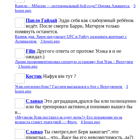
Канело – Мбилли — потенциальный бой года? Оценка Альвареса
·
3
hours ago
Павло Гайдай
Эдди себя как слабоумный ребёнок
ведёт. После смерти Барри, Матчрум только
помянуть останется.
Кринж дня: Хирн предлагает UFC и Уайту разорвать контракт с
Аспиналлом
·
3 hours ago
Filin
Другого ответа от протеже Усика я и не
ожидал.)
Лапин прокомментировал спорную остановку боя Усик – Верхувен
·
3 hours ago
Костик
Нафуя він тут ?
Усик опозорил бокс? Гассиев высказался о бое с Верхувеном
·
3
hours ago
Славко
Это деградация,дрался бы или полноценно
или бы тренировал активно,я понимаю вышел бы
в...
«Неужели Усик постарел за одну ночь?» Его поражение из-за
возраста станет трагедией — Фроч
·
4 hours ago
Славко
Ты смотрел,вот Беря зажигает",что
проиграл....что...Васе бы его невозмутимость ,да?)