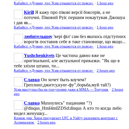
Кабайел: «Думаю, что Усик откажется от пояса»
·
1 hour ago
Kirill
Я кажу про пікові версії боксерів, а не
поточні. Піковий Руїс першим нокаутував Джошуа
і дав як...
Кабайел: «Думаю, что Усик откажется от пояса»
·
1 hour ago
любительшоу
'вері філ' сам без якихось підступних
ворогів поставив себе в таке становище, що якщо...
Кабайел: «Думаю, что Усик откажется от пояса»
·
1 hour ago
Yushchenkivets
Це частина давно вже не
оригінальної, але актуальної приказки. "Як що в
тебе злізли штани, ти...
Кабайел: «Думаю, что Усик откажется от пояса»
·
2 hours ago
Славко
Он хочет быть коучем?
Греплинг,джитсу,кунг-фу",борьба,муй тай?)
Усик выступал бы на топ-уровне даже в ММА — Топурия
·
2 hours
ago
Славко
Махнулись" пацанами "?)
@disqus_HmI4mIZDSd:disqus А кто то когда либо
видел женушку...
Кринж дня: Хирн предлагает UFC и Уайту разорвать контракт с
Аспиналлом
·
2 hours ago