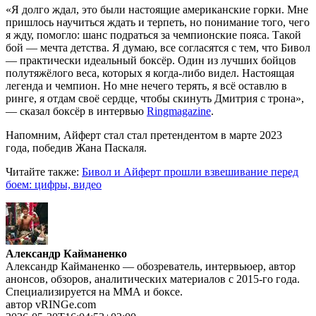
«Я долго ждал, это были настоящие американские горки. Мне
пришлось научиться ждать и терпеть, но понимание того, чего
я жду, помогло: шанс подраться за чемпионские пояса. Такой
бой — мечта детства. Я думаю, все согласятся с тем, что Бивол
— практически идеальный боксёр. Один из лучших бойцов
полутяжёлого веса, которых я когда-либо видел. Настоящая
легенда и чемпион. Но мне нечего терять, я всё оставлю в
ринге, я отдам своё сердце, чтобы скинуть Дмитрия с трона»,
— сказал боксёр в интервью
Ringmagazine
.
Напомним, Айферт стал стал претендентом в марте 2023
года, победив Жана Паскаля.
Читайте также:
Бивол и Айферт прошли взвешивание перед
боем: цифры, видео
Александр Кайманенко
Александр Кайманенко — обозреватель, интервьюер, автор
анонсов, обзоров, аналитических материалов с 2015-го года.
Специализируется на ММА и боксе.
автор vRINGe.com