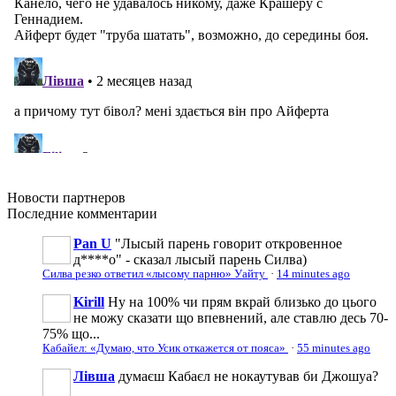
Новости
партнеров
Последние
комментарии
Pan U
"Лысый парень говорит откровенное
д****о" - сказал лысый парень Силва)
Силва резко ответил «лысому парню» Уайту
·
14 minutes ago
Kirill
Ну на 100% чи прям вкрай близько до цього
не можу сказати що впевнений, але ставлю десь 70-
75% що...
Кабайел: «Думаю, что Усик откажется от пояса»
·
55 minutes ago
Лівша
думаєш Кабаєл не нокаутував би Джошуа?