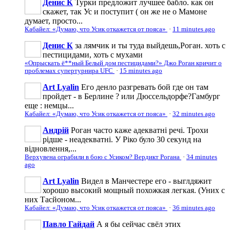
Денис К
Турки предложит лучшее бабло. как он
скажет, так Ус и поступит ( он же не о Мамоне
думает, просто...
Кабайел: «Думаю, что Усик откажется от пояса»
·
11 minutes ago
Денис К
за лямчик и ты туда выйдешь,Роган. хоть с
пестицидами, хоть с мухами
«Опрыскать ё**ный Белый дом пестицидами?» Джо Роган кричит о
проблемах супертурнира UFC
·
15 minutes ago
Art Lyalin
Его денло разгревать бой где он там
пройдет - в Берлине ? или Дюссельдорфе?Гамбург
еще : немцы...
Кабайел: «Думаю, что Усик откажется от пояса»
·
32 minutes ago
Андрій
Роган часто каже адекватні речі. Трохи
рідше - неадекватні. У Ріко було 30 секунд на
відновлення,...
Верхувена ограбили в бою с Усиком? Вердикт Рогана
·
34 minutes
ago
Art Lyalin
Видел в Манчестере его - выглдяжит
хорошо высокий мощный похожкая легкая. (Уних с
них Тасйоном...
Кабайел: «Думаю, что Усик откажется от пояса»
·
36 minutes ago
Павло Гайдай
А я бы сейчас свёл этих