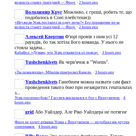
возраста станет трагедией — Фроч
·
2 hours ago
Володимир Круг
Можливо, є гроші, робить те, що
подобалось в Соні плейстешн))
«Неужели Усик постарел за одну ночь?» Его поражение из-за
возраста станет трагедией — Фроч
·
2 hours ago
Алексей Квертин
Ф'юрі провів з ним усі 12
раундів, бо так хотіла його команда. У нього не
стояла задача...
Кабайел: «Думаю, что Усик откажется от пояса»
·
3 hours ago
Yushchenkivets
Як черв'ячок в "Worms".
«Ты пожалеешь». Мбилли пригрозил Канело
·
3 hours ago
Yushchenkivets
Ганебним можна назвати сам факт
проведення такого бою при незакритих гештальтах
з...
Усик опозорил бокс? Гассиев высказался о бое с Верхувеном
·
4
hours ago
grid
Або Уайлдер. Але Ріко Уайлдера не потягне
Фроч не хочет реванш Усика с Верхувеном — подобрал им других
соперников
·
4 hours ago