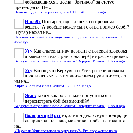
лобызающихся в дёсна "братиков" за статус
претендента. Не...
Имавов надеется на руководство UFC
·
46 minutes ago
Илья97
Постарел, одна двоечка и проблема
решена. А вообще может сын с отца пример берёт?
Шугар нюхал не...
Легенда бокса добился защитного ордера от сына-наркомана
·
1
hour ago
Угу
Как альтернативу, вариант с потерей здоровья
и выносом тела с ринга эксперД не рассматривает...
Верхувена ограбили в бою с Усиком? Вердикт Рогана
·
1 hour ago
Угу
Вообще-то Верхувен и Усик рефери должны
проставиться: легким движением руки тот создал
им на...
Хирн: «Если бы я был Усиком…»
·
1 hour ago
Яков
таким как роган надо попуститься и
пересмотреть бой без эмоций😅
Верхувена ограбили в бою с Усиком? Вердикт Рогана
·
1 hour ago
Володимир Круг
ні, але він декласнув японця, це
як приклад. не знаю, можливо і поб'є, це гадання
на...
«Неужели Усик постарел за одну ночь?» Его поражение из-за