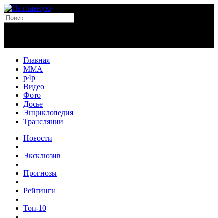
Главная
MMA
p4p
Видео
Фото
Досье
Энциклопедия
Трансляции
Новости
|
Эксклюзив
|
Прогнозы
|
Рейтинги
|
Топ-10
|