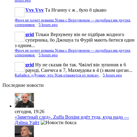
hours ago
Vvv Vvv
Та Нганну є ж , було б цікаво
Фроч не хочет реванш Усика с Верхувеном — подобрал им других
соперников
·
5 hours ago
grid
Тільки Верхувену він не підібрав жодного
суперника, бо Джошуа та Фурій мають битися один
з одним...
Фроч не хочет реванш Усика с Верхувеном — подобрал им других
соперников
·
5 hours ago
grid
Ну не сказав би так. Чжілеї він зупинив в 6
раунді, Санчеса в 7, Махмудова в 4 (з яким циган...
Кабайел: «Думаю, что Усик откажется от пояса»
·
5 hours ago
Последние
новости
сегодня, 19:26
«Заметный след». Zuffa Boxing идёт туда, куда надо —
Дэйна Уайт