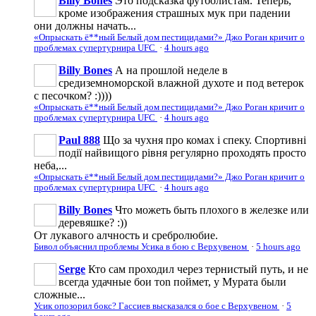
Billy Bones
Это подсказка футболистам. Теперь,
кроме изображения страшных мук при падении
они должны начать...
«Опрыскать ё**ный Белый дом пестицидами?» Джо Роган кричит о
проблемах супертурнира UFC
·
4 hours ago
Billy Bones
А на прошлой неделе в
средиземноморской влажной духоте и под ветерок
с песочком? :))))
«Опрыскать ё**ный Белый дом пестицидами?» Джо Роган кричит о
проблемах супертурнира UFC
·
4 hours ago
Paul 888
Що за чухня про комах і спеку. Спортивні
події найвищого рівня регулярно проходять просто
неба,...
«Опрыскать ё**ный Белый дом пестицидами?» Джо Роган кричит о
проблемах супертурнира UFC
·
4 hours ago
Billy Bones
Что можеть быть плохого в железке или
деревяшке? :))
От лукавого алчность и сребролюбие.
Бивол объяснил проблемы Усика в бою с Верхувеном
·
5 hours ago
Serge
Кто сам проходил через тернистый путь, и не
всегда удачные бои тоn поймет, у Мурата были
сложные...
Усик опозорил бокс? Гассиев высказался о бое с Верхувеном
·
5