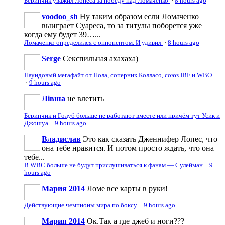
Беринчик уважил Лопеса за победу над Ломаченко
·
8 hours ago
voodoo_sh
Ну таким образом если Ломаченко
выиграет Суареса, то за титулы поборется уже
когда ему будет 39…...
Ломаченко определился с оппонентом. И удивил
·
8 hours ago
Serge
Секспильная ахахаха)
Паундовый мегафайт от Пола, соперник Колласо, союз IBF и WBO
·
9 hours ago
Лівша
не влетить
Беринчик и Голуб больше не работают вместе или причём тут Усик и
Джошуа
·
9 hours ago
Владислав
Это как сказать Дженнифер Лопес, что
она тебе нравится. И потом просто ждать, что она
тебе...
В WBC больше не будут прислушиваться к фанам — Сулейман
·
9
hours ago
Мария 2014
Ломе все карты в руки!
Действующие чемпионы мира по боксу
·
9 hours ago
Мария 2014
Ок.Так а где джеб и ноги???