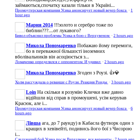
займаються,спочатку казали тільки в Україні...
Промоутерская компания Усика анонсирует новый вечер бокса
·
1
hour ago
Мария 2014
!!!золото и серебро тоже по
библии???....от лукавого?
Бивол объяснил проблемы Усика в бою с Верхувеном
·
2 hours ago
Микола Пономаренко
Побажаю йому перемоги,
бо в переважної більшості іноземних
вболівальників він асоціюється з...
Ломаченко определился с оппонентом. И удивил
·
2 hours ago
Микола Пономаренко
Згоден з Роузі. 👍💎
Холм рассуждала о реванше с Роузи. Реакция Ронды
·
3 hours ago
Loin
На скільки я розумію Клички вже давно
відійшли від справ в промоушені, усім керував
Красюк, але і...
Промоутерская компания Усика анонсирует новый вечер бокса
·
6
hours ago
Лівша
ага, до 7 раунду) в Кабаєла футворк один з
кращих в хевівейті, подивись його бої з Чисорою
і...
Следующий бой Усика после Верхувена: все варианты
·
7 hours ago