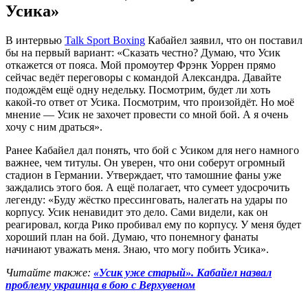
Усика»
В интервью
Talk Sport Boxing
Кабайел заявил, что он поставил
бы на первый вариант: «Сказать честно? Думаю, что Усик
откажется от пояса. Мой промоутер Фрэнк Уоррен прямо
сейчас ведёт переговоры с командой Александра. Давайте
подождём ещё одну недельку. Посмотрим, будет ли хоть
какой-то ответ от Усика. Посмотрим, что произойдёт. Но моё
мнение — Усик не захочет провести со мной бой. А я очень
хочу с ним драться».
Ранее Кабайел дал понять, что бой с Усиком для него намного
важнее, чем титулы. Он уверен, что они соберут огромный
стадион в Германии. Утверждает, что тамошние фаны уже
заждались этого боя. А ещё полагает, что сумеет удосрочить
легенду: «Буду жёстко прессинговать, налегать на удары по
корпусу. Усик ненавидит это дело. Сами видели, как он
реагировал, когда Рико пробивал ему по корпусу. У меня будет
хороший план на бой. Думаю, что понемногу фанаты
начинают уважать меня. Знаю, что могу побить Усика».
Читайте также:
«Усик уже старый». Кабайел назвал
проблему украинца в бою с Верхувеном