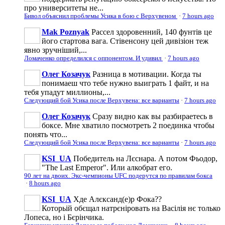
про университеты не...
Бивол объяснил проблемы Усика в бою с Верхувеном
·
7 hours ago
Mak Poznyak
Рассел здоровенний, 140 фунтів це
його стартова вага. Стівенсону цей дивізіон теж
явно зручніший,...
Ломаченко определился с оппонентом. И удивил
·
7 hours ago
Олег Козачук
Разница в мотивации. Когда ты
понимаеш что тебе нужно выиграть 1 файт, и на
тебя упадут миллионы,...
Следующий бой Усика после Верхувена: все варианты
·
7 hours ago
Олег Козачук
Сразу видно как вы разбираетесь в
боксе. Мне хватило посмотреть 2 поединка чтобы
понять что...
Следующий бой Усика после Верхувена: все варианты
·
7 hours ago
KSI_UA
Победитель на Лєснара. А потом Фьодор,
"The Last Emperor". Или алкобрат его.
90 лет на двоих. Экс-чемпионы UFC подерутся по правилам бокса
·
8 hours ago
KSI_UA
Хде Алєксанд(е)р Фока??
Которьій обєщал натрєніровать на Васілія нє только
Лопеса, но і Бєрінчика.