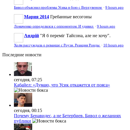
Бивол объяснил проблемы Усика в бою с Верхувеном
·
9 hours ago
Мария 2014
Гребанные весогоны
Ломаченко определился с оппонентом. И удивил
·
9 hours ago
Андрій
"Я б переміг Тайсона, але не хочу".
Холм рассуждала о реванше с Роузи. Реакция Ронды
·
10 hours ago
Последние
новости
сегодня, 07:25
Кабайел: «Думаю, что Усик откажется от пояса»
сегодня, 00:15
Почему Бенавидес, а не Бетербиев. Бивол о желаниях
публики