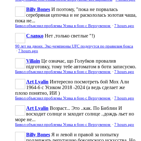
Billy Bones
И поэтому, "пока не порвалась
серебряная цепочка и не раскололась золотая чаша,
пока не...
Бивол объяснил проблемы Усика в бою с Верхувеном
·
7 hours ago
Славко
Нет ,только светлые "!)
90 лет на двоих. Экс-чемпионы UFC подерутся по правилам бокса
·
7 hours ago
Villain
Це означає, що Голубков провалив
підготовку, тому тебе автоматом в боти записуємо.
Бивол объяснил проблемы Усика в бою с Верхувеном
·
7 hours ago
Art Lyalin
Интересно посмотреть бой Мох Али
1964-6 с Усиком 2018 -2024 (а ведь сделает же
плохо понятно, ИИ )
Бивол объяснил проблемы Усика в бою с Верхувеном
·
7 hours ago
Art Lyalin
Возраст... Это ..как. По Библии И
восходит солнце и заходит солнце ..дождь льет но
море не...
Бивол объяснил проблемы Усика в бою с Верхувеном
·
7 hours ago
Billy Bones
Я и левой и правой за попытку
поддержать репутацию боксерского искусства. Но