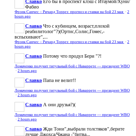
Славко
Его бы в проспект клэш с Итаумой/Хуни/
Фабио
Фрэнк Санчес – Ричард Торрез: прогноз и ставки на бой 23 мая
·
2
hours ago
Славко
Что с кубинцем, возраст,плохой
реабилитолог"?)(Ортис,Солис,Гомес,-
вспыхивают",...
Фрэнк Санчес – Ричард Торрез: прогноз и ставки на бой 23 мая
·
2
hours ago
Славко
Потому что продул Бери "?!
Ломаченко получит титульный бой с Наваррете — президент WBO
·
2 hours ago
Славко
Папа не велит!!
Ломаченко получит титульный бой с Наваррете — президент WBO
·
2 hours ago
Славко
А они друзья?)(
Ломаченко получит титульный бой с Наваррете — президент WBO
·
2 hours ago
Славко
Жди Тони",выбрали толстяков",берите
лучше Джохса/Чжана -"битва...