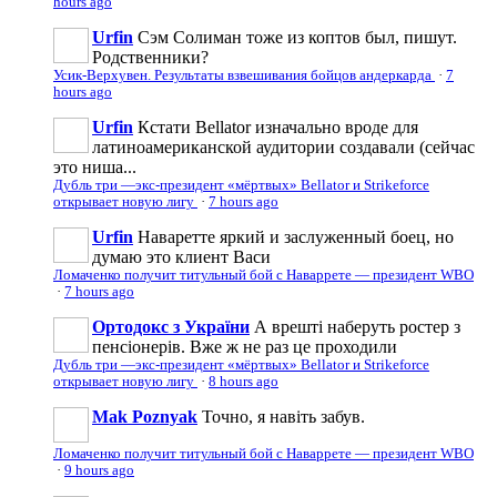
hours ago
Urfin
Сэм Солиман тоже из коптов был, пишут.
Родственники?
Усик-Верхувен. Результаты взвешивания бойцов андеркарда
·
7
hours ago
Urfin
Кстати Bellator изначально вроде для
латиноамериканской аудитории создавали (сейчас
это ниша...
Дубль три —экс-президент «мёртвых» Bellator и Strikeforce
открывает новую лигу
·
7 hours ago
Urfin
Наваретте яркий и заслуженный боец, но
думаю это клиент Васи
Ломаченко получит титульный бой с Наваррете — президент WBO
·
7 hours ago
Ортодокс з України
А врешті наберуть ростер з
пенсіонерів. Вже ж не раз це проходили
Дубль три —экс-президент «мёртвых» Bellator и Strikeforce
открывает новую лигу
·
8 hours ago
Mak Poznyak
Точно, я навіть забув.
Ломаченко получит титульный бой с Наваррете — президент WBO
·
9 hours ago