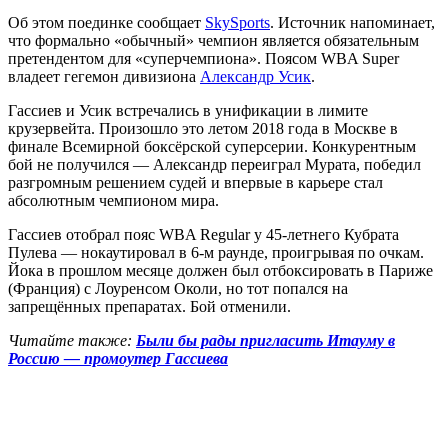
Об этом поединке сообщает
SkySports
. Источник напоминает,
что формально «обычный» чемпион является обязательным
претендентом для «суперчемпиона». Поясом WBA Super
владеет гегемон дивизиона
Александр Усик
.
Гассиев и Усик встречались в унификации в лимите
крузервейта. Произошло это летом 2018 года в Москве в
финале Всемирной боксёрской суперсерии. Конкурентным
бой не получился — Александр переиграл Мурата, победил
разгромным решением судей и впервые в карьере стал
абсолютным чемпионом мира.
Гассиев отобрал пояс WBA Regular у 45-летнего Кубрата
Пулева — нокаутировал в 6-м раунде, проигрывая по очкам.
Йока в прошлом месяце должен был отбоксировать в Париже
(Франция) с Лоуренсом Околи, но тот попался на
запрещённых препаратах. Бой отменили.
Читайте также:
Были бы рады пригласить Итауму в
Россию — промоутер Гассиева