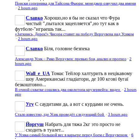
Поиски соперника для Тайсона Фьюри: менеджер озвучил два имени
·
2 hours ago
Славко
Хорошо,но я бы не сказал что Фура
чистый ",пытался зацепляется",но тут как в
футболе-"играешь так...
«Заткнись, Дерек!» Чисора ставит на победу Верхувена над Усиком
·
2 hours ago
Славко
Біля, головне безпека
Александр Усик – Рико Верхувен: превью боя, анализ и прогноз
·
2
hours ago
Wall_e_UA
Томас Тейлор халтурить в нецікавому
шоу Американські гладіатори, де 100 кгові бугаї
безкоштовно...
В очной схватке сошлись два околотопа крузервейта: видео
·
2 hours
ago
Угу
С саудитами да, а вот с курдами не очень.
Стало известно, где Усик проведёт следующий бой
·
3 hours ago
Йоргуш
Набрать для тяжа 2кг это просто не
сходить в туалет...
У Усика самый большой вес в карьере перед боем с Верхувеном
·
6