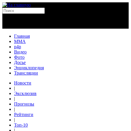
Главная
MMA
p4p
Видео
Фото
Досье
Энциклопедия
Трансляции
Новости
|
Эксклюзив
|
Прогнозы
|
Рейтинги
|
Топ-10
|