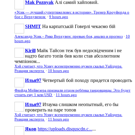
Mak Poznyak
Алі самий хайповий.
«Усик — лучший супертяжеловес в истории». Тренер Кроуфорда о
бое с Верхувеном
·
9 hours ago
SHMIT
На карпатській Говерлі чекаємо бій
Александр Усик – Рико Верхувен: превью боя, анализ и прогноз
·
10
hours ago
Kirill
Майк Тайсон теж був недосвідченим і не
надто багато топів бив коли став абсолютним
чемпіоном...
Хэй считает, что Усику всенепременно нужен скальп Уайлдера.
Реакция эксперта
·
10 hours ago
Илья97
Четвертый бой походу придется проводить
Флойда Мейвезера признали отцом ребёнка танцовщицы. Это будет
стоить ему 1 млн USD
·
11 hours ago
Илья97
Итаума слишком неопытный, его бы
проверить на паре топов
Хэй считает, что Усику всенепременно нужен скальп Уайлдера.
Реакция эксперта
·
11 hours ago
Яков
https://uploads.disquscdn.c...
...