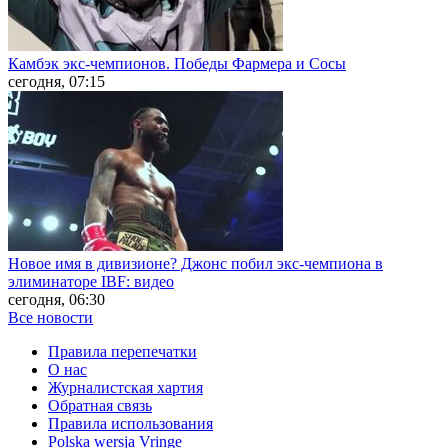
Камбэк экс-чемпионов. Победы Фармера и Сосы
сегодня, 07:15
Новое имя в дивизионе? Джонс побил экс-чемпиона в
элиминаторе IBF: видео
сегодня, 06:30
Все новости
Правила перепечатки
О нас
Журналистская хартия
Обратная связь
Правила использования
Polska wersja Vringe