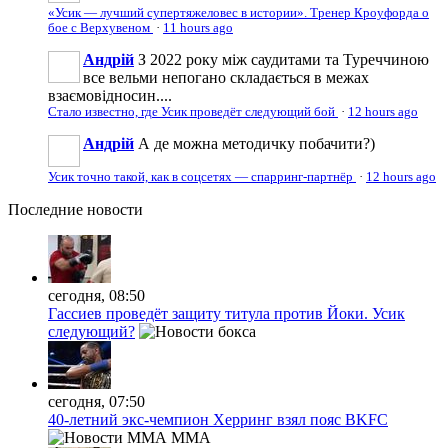
«Усик — лучший супертяжеловес в истории». Тренер Кроуфорда о
бое с Верхувеном
·
11 hours ago
Андрій
З 2022 року між саудитами та Туреччиною
все вельми непогано складається в межах
взаємовідносин....
Стало известно, где Усик проведёт следующий бой
·
12 hours ago
Андрій
А де можна методичку побачити?)
Усик точно такой, как в соцсетях — спарринг-партнёр
·
12 hours ago
Последние
новости
сегодня, 08:50
Гассиев проведёт защиту титула против Йоки. Усик
следующий?
сегодня, 07:50
40-летний экс-чемпион Херринг взял пояс BKFC
MMA