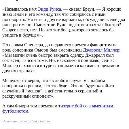
«Называлось имя
Энди Руиса
, — сказал Браун. — Я хорошо
знаю Энди и его команду, так что собираюсь с ними
поговорить. Но есть и другие варианты, обсуждались ещё два
или три имени. Сможет ли Руис подготовиться так быстро?
Скорее всего, нет. Но это тот боец, которого хотелось бы
увидеть в будущем».
По словам Спенсера, до недавнего времени фаворитом на
роль соперника Фьюри был американец
Джаррелл Миллер
:
«Мы могли очень быстро закрыть сделку. Джаррелл был
согласен, Тайсон тоже. Но, насколько я понимаю, сейчас
Миллер находится в туре и занимается какими-то делами в
других странах».
Менеджер заверил, что «в любом случае мы найдём
соперника и решим, кто это будет. Это не будет какой-то
случайный “мешок”, а действительно серьёзный и
раскрученный оппонент».
А сам Фьюри тем временем
тизерит бой со знаменитым
футболистом
.
Источник:
Seconds Out | Youtube