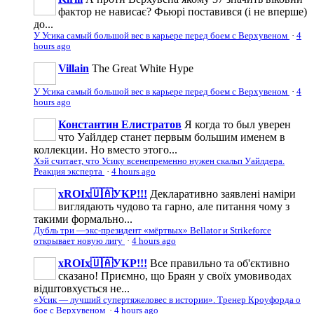
фактор не нависає? Фьюрі поставився (і не вперше)
до...
У Усика самый большой вес в карьере перед боем с Верхувеном
·
4
hours ago
Villain
The Great White Hype
У Усика самый большой вес в карьере перед боем с Верхувеном
·
4
hours ago
Константин Елистратов
Я когда то был уверен
что Уайлдер станет первым большим именем в
коллекции. Но вместо этого...
Хэй считает, что Усику всенепременно нужен скальп Уайлдера.
Реакция эксперта
·
4 hours ago
xROIx🇺🇦УКР!!!
Декларативно заявлені наміри
виглядають чудово та гарно, але питання чому з
такими формально...
Дубль три —экс-президент «мёртвых» Bellator и Strikeforce
открывает новую лигу
·
4 hours ago
xROIx🇺🇦УКР!!!
Все правильно та об'єктивно
сказано! Приємно, що Браян у своїх умовиводах
відштовхується не...
«Усик — лучший супертяжеловес в истории». Тренер Кроуфорда о
бое с Верхувеном
·
4 hours ago