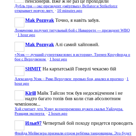
пенсіонерів. Вже ж не раз це проходили
Дубль три —экс-президент «мёртвых» Bellator и Strikeforce
открывает новую лигу
·
10 minutes ago
Mak Poznyak
Точно, я навіть забув.
Ломаченко получит титульный бой с Наваррете — президент WBO
·
1 hour ago
Mak Poznyak
Алі самий хайповий.
«Усик — лучший супертяжеловес в истории». Тренер Кроуфорда о
бое с Верхувеном
·
1 hour ago
SHMIT
На карпатській Говерлі чекаємо бій
Александр Усик – Рико Верхувен: превью боя, анализ и прогноз
·
1
hour ago
Kirill
Майк Тайсон теж був недосвідченим і не
надто багато топів бив коли став абсолютним
чемпіоном...
Хэй считает, что Усику всенепременно нужен скальп Уайлдера.
Реакция эксперта
·
2 hours ago
Илья97
Четвертый бой походу придется проводить
Флойда Мейвезера признали отцом ребёнка танцовщицы. Это будет