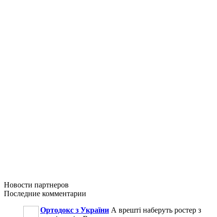
Новости
партнеров
Последние
комментарии
Ортодокс з України
А врешті наберуть ростер з