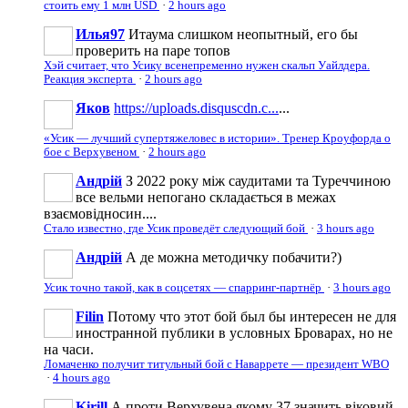
стоить ему 1 млн USD
·
2 hours ago
Илья97
Итаума слишком неопытный, его бы
проверить на паре топов
Хэй считает, что Усику всенепременно нужен скальп Уайлдера.
Реакция эксперта
·
2 hours ago
Яков
https://uploads.disquscdn.c...
...
«Усик — лучший супертяжеловес в истории». Тренер Кроуфорда о
бое с Верхувеном
·
2 hours ago
Андрій
З 2022 року між саудитами та Туреччиною
все вельми непогано складається в межах
взаємовідносин....
Стало известно, где Усик проведёт следующий бой
·
3 hours ago
Андрій
А де можна методичку побачити?)
Усик точно такой, как в соцсетях — спарринг-партнёр
·
3 hours ago
Filin
Потому что этот бой был бы интересен не для
иностранной публики в условных Броварах, но не
на часи.
Ломаченко получит титульный бой с Наваррете — президент WBO
·
4 hours ago
Kirill
А проти Верхувена якому 37 значить віковий