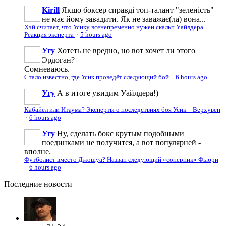
Kirill
Якщо боксер справді топ-талант "зеленість"
не має йому завадити. Як не заважає(ла) вона...
Хэй считает, что Усику всенепременно нужен скальп Уайлдера.
Реакция эксперта
·
5 hours ago
Угу
Хотеть не вредно, но вот хочет ли этого
Эрдоган?
Сомневаюсь.
Стало известно, где Усик проведёт следующий бой
·
6 hours ago
Угу
А в итоге увидим Уайлдера!)
Кабайел или Итаума? Эксперты о последствиях боя Усик – Верхувен
·
6 hours ago
Угу
Ну, сделать бокс крутым подобными
поединками не получится, а вот популярней -
вполне.
Футболист вместо Джошуа? Назван следующий «соперник» Фьюри
·
6 hours ago
Последние
новости