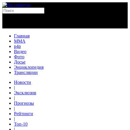
Главная
MMA
p4p
Видео
Фото
Досье
Энциклопедия
Трансляции
Новости
|
Эксклюзив
|
Прогнозы
|
Рейтинги
|
Топ-10
|