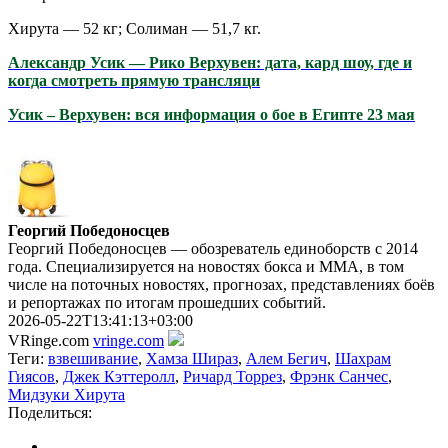
Хирута — 52 кг; Солиман — 51,7 кг.
Александр Усик — Рико Верхувен: дата, кард шоу, где и
когда смотреть прямую трансляци
Усик – Верхувен: вся информация о бое в Египте 23 мая
Георгий Победоносцев
Георгий Победоносцев — обозреватель единоборств с 2014
года. Специализируется на новостях бокса и ММА, в том
числе на поточных новостях, прогнозах, представлениях боёв
и репортажах по итогам прошедших событий.
2026-05-22T13:41:13+03:00
VRinge.com
vringe.com
Теги:
взвешивание
,
Хамза Шираз
,
Алем Бегич
,
Шахрам
Гиясов
,
Джек Кэттеролл
,
Ричард Торрез
,
Фрэнк Санчес
,
Мидзуки Хирута
Поделиться: