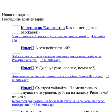
Новости
партнеров
Последние
комментарии
Константин Елистратов
Как по методичке
рассказал))
Усик точно такой, как в соцсетях — спарринг-партнёр
·
4 minutes
ago
Илья97
А хто небезпечний?
Хэй считает, что Усику всенепременно нужен скальп Уайлдера.
Реакция эксперта
·
32 minutes ago
Илья97
У Джошуа руки больше, помогло?)
Хирн высоко оценил вероятность апсета в бою Усик – Верхувен
·
33
minutes ago
Илья97
Смотрел хайлайты. Но меня сильно
смущает что уровень работы на лапах у Рико такой
же как у...
Битва взглядов, заявления Усика и Верхувена на финальной пресс-
конференции
·
36 minutes ago