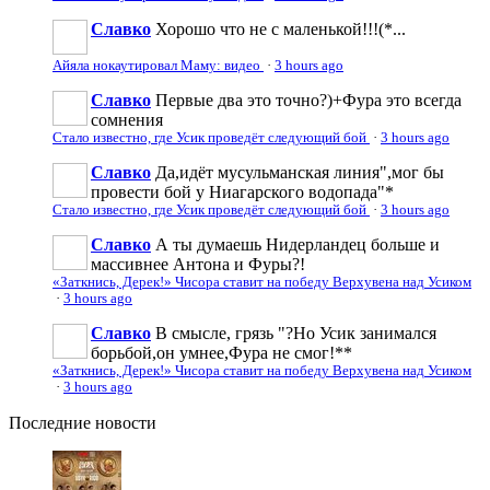
Славко
Хорошо что не с маленькой!!!(*...
Айяла нокаутировал Маму: видео
·
3 hours ago
Славко
Первые два это точно?)+Фура это всегда
сомнения
Стало известно, где Усик проведёт следующий бой
·
3 hours ago
Славко
Да,идёт мусульманская линия",мог бы
провести бой у Ниагарского водопада"*
Стало известно, где Усик проведёт следующий бой
·
3 hours ago
Славко
А ты думаешь Нидерландец больше и
массивнее Антона и Фуры?!
«Заткнись, Дерек!» Чисора ставит на победу Верхувена над Усиком
·
3 hours ago
Славко
В смысле, грязь "?Но Усик занимался
борьбой,он умнее,Фура не смог!**
«Заткнись, Дерек!» Чисора ставит на победу Верхувена над Усиком
·
3 hours ago
Последние
новости