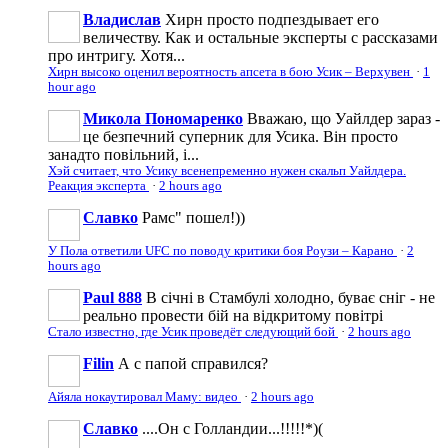
Владислав
Хирн просто подпездывает его
величеству. Как и остальные эксперты с рассказами
про интригу. Хотя...
Хирн высоко оценил вероятность апсета в бою Усик – Верхувен
·
1
hour ago
Микола Пономаренко
Вважаю, що Уайлдер зараз -
це безпечний суперник для Усика. Він просто
занадто повільний, і...
Хэй считает, что Усику всенепременно нужен скальп Уайлдера.
Реакция эксперта
·
2 hours ago
Славко
Рамс" пошел!))
У Пола ответили UFC по поводу критики боя Роузи – Карано
·
2
hours ago
Paul 888
В січні в Стамбулі холодно, буває сніг - не
реально провести бій на відкритому повітрі
Стало известно, где Усик проведёт следующий бой
·
2 hours ago
Filin
А с папой справился?
Айяла нокаутировал Маму: видео
·
2 hours ago
Славко
....Он с Голландии...!!!!!*)(