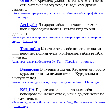
Urfin
Как Кремлеву удалось отжать AIBA? Где то
есть материал на эту тему? И ведь ему другие
страны-...
IBA Кремлёва предлагает Джонсу попробовать себя в профибоксе
·
1 hour ago
Art Lyalin
Я пардон забыл ..вначале не въехал на
шоу к.проводили немцы ..кстати куда то они
рропали?
Бенавидес аннигилировал Рамиреса и покорил третью категорию:
видео
·
1 hour ago
TomatoCan
Конечно это особо ничего не значит и
вероятно полная чушь, но Перейра выбивал 192к
очков в...
Аспиналл назвал победителя боя Ган – Перейра
·
1 hour ago
Владислав
В Турции вряд ли. Кабайель не просто
курд, он топит за независимость Курдистана и
выступает под...
Стало известно, где Усик проведёт следующий бой
·
1 hour ago
KSI_UA
Те двое довольно чисто (для себя)
боксировали. Позже отвечу или в другой ветке по
шансам, день на...
«Заткнись, Дерек!» Чисора ставит на победу Верхувена над Усиком
·
1 hour ago