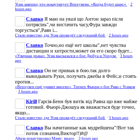
Усик заверил, что нокаутирует Верхувена: «Когда будет шанс»
·
2
hours ago
Славко
Я маю на увазі що Антон зараз після
потрясінь",чи вистачить часу,Фура завжди
торгується",Раян і...
Стало известно, где Усик проведёт следующий бой
·
2 hours ago
Славко
Точно,но ещё нет школы",нет чувства
дистанции и хитрости,может он его скоро будет...
«Уличная драка». Усик высказался о бое Дюбуа и Уордли
·
3 hours
ago
Славко
Он не привык в бою.так долго
выкидывать Руки, получать джебы в Фейс,и стоять
против...
«Верхувен ещё удивит многих». Тренер Фьюри о бое Рико с Усиком
·
3 hours ago
Kirill
Гарсія-Бенн був витік від Раяна що вже майже
готовий. Фьюрі-Джошуа як вважається буде точно,
якщо...
Стало известно, где Усик проведёт следующий бой
·
3 hours ago
Славко
Вы начитанные как мудрейшена"!Вот так
поток сознания,Виктор!!)#@
Айяла нокаутировал Маму: видео
·
3 hours ago