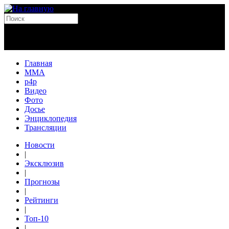
Главная
MMA
p4p
Видео
Фото
Досье
Энциклопедия
Трансляции
Новости
|
Эксклюзив
|
Прогнозы
|
Рейтинги
|
Топ-10
|