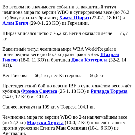
Во втором по значимости событии за вакантный титул
чемпиона мира по версии WBO в суперсреднем весе (до 76,2
кг) будут драться британец
Хамза Шираз
(22-0-1, 18 КО) и
Алем Бегич
(29-0-1, 23 КО) из Германии.
Шираз вписался чётко с 76,2 кг, Бегич оказался легче — 75,7
кг.
Вакантный титул чемпиона мира WBA World/Regular в
полусреднем весе (до 66,7 кг) разыграют узбек
Шахрам
Гиясов
(18-0, 11 КО) и британец
Джек Кэттеролл
(32-2, 14
КО).
Вес Гиясова — 66,1 кг; вес Кэттеролла — 66,6 кг.
Претендентский бой по версии IBF в супертяжёлом весе ждёт
кубинца
Фрэнка Санчеса
(25-1, 18 КО) и
Ричарда Торреза
(14-0, 12 КО) из США.
Санчес потянул на 109 кг, у Торреза 104,1 кг.
Чемпионка мира по версии WBO во 2-м наилегчайшем весе
(до 52,2 кг)
Мидзуки Хирута
(10-0, 2 КО) проведёт защиту
против уроженки Египта
Маи Солиман
(10-1, 6 КО) из
Австралии.