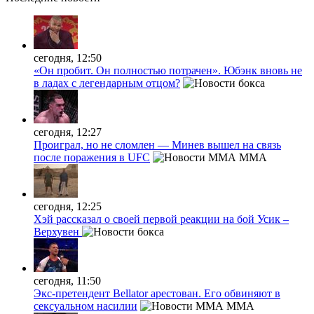
сегодня, 12:50
«Он пробит. Он полностью потрачен». Юбэнк вновь не
в ладах с легендарным отцом?
сегодня, 12:27
Проиграл, но не сломлен — Минев вышел на связь
после поражения в UFC
MMA
сегодня, 12:25
Хэй рассказал о своей первой реакции на бой Усик –
Верхувен
сегодня, 11:50
Экс-претендент Bellator арестован. Его обвиняют в
сексуальном насилии
MMA