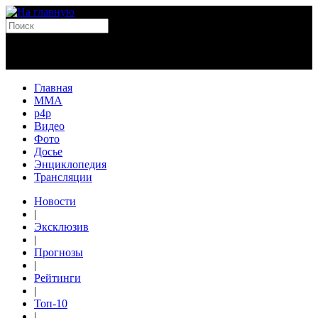
Главная
MMA
p4p
Видео
Фото
Досье
Энциклопедия
Трансляции
Новости
|
Эксклюзив
|
Прогнозы
|
Рейтинги
|
Топ-10
|