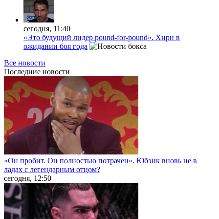
сегодня, 11:40
«Это будущий лидер pound-for-pound». Хирн в
ожидании боя года
Все новости
Последние
новости
«Он пробит. Он полностью потрачен». Юбэнк вновь не в
ладах с легендарным отцом?
сегодня, 12:50