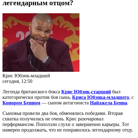
легендарным отцом?
Крис Юбэнк-младший
сегодня, 12:50
Легенда британского бокса
Крис Юбэнк-старший
был
категорически против боя сына,
Криса Юбэнка-младшего
, с
Конором Бенном
— сыном антагониста
Найджела Бенна
.
Сыновья провели два боя, обменялись победами. Вторая
схватка получилась не очень. Крис разочаровал
перформансом. Поползли слухи о завершении карьеры. Тот
намерен продолжать, что не понравилось легендарному отцу.