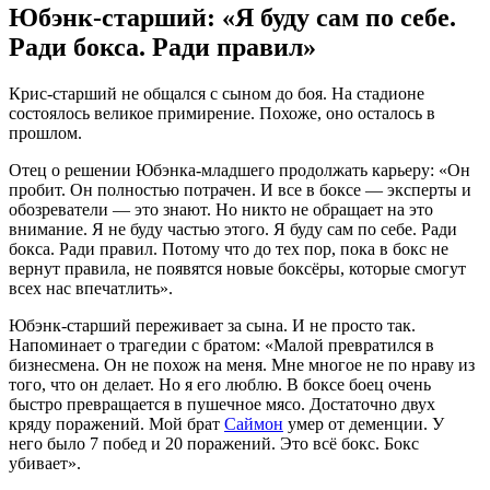
Юбэнк-старший: «Я буду сам по себе.
Ради бокса. Ради правил»
Крис-старший не общался с сыном до боя. На стадионе
состоялось великое примирение. Похоже, оно осталось в
прошлом.
Отец о решении Юбэнка-младшего продолжать карьеру: «Он
пробит. Он полностью потрачен. И все в боксе — эксперты и
обозреватели — это знают. Но никто не обращает на это
внимание. Я не буду частью этого. Я буду сам по себе. Ради
бокса. Ради правил. Потому что до тех пор, пока в бокс не
вернут правила, не появятся новые боксёры, которые смогут
всех нас впечатлить».
Юбэнк-старший переживает за сына. И не просто так.
Напоминает о трагедии с братом: «Малой превратился в
бизнесмена. Он не похож на меня. Мне многое не по нраву из
того, что он делает. Но я его люблю. В боксе боец очень
быстро превращается в пушечное мясо. Достаточно двух
кряду поражений. Мой брат
Саймон
умер от деменции. У
него было 7 побед и 20 поражений. Это всё бокс. Бокс
убивает».