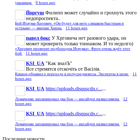
украинца
·
9 hours ago
Йоргуш
Филипп может случайно и грохнуть этого
недопроспекта..
Бой Итаума-Хргович. «Он будет для него слишком быстрым и
острым» — мнение Хирна
·
11 hours ago
павел бокс
У Хрговича нет разового удара, он
может проверить только тоннажом. И то недолго)
«Хргович проверит подбородок Итаумы». Фроч очень ждёт этот
бой
·
11 hours ago
KSI_UA
"Как зналЪ"
Все стремятся отскочіть от Васілія.
Кишон объявил о переходе в полусредневесы. Эксперты в шоке
·
11
hours ago
KSI_UA
https://uploads.disquscdn.c...
...
Ломаченко запланировал два боя — инсайдер назвал имена
·
12
hours ago
KSI_UA
https://uploads.disquscdn.c...
...
Ломаченко запланировал два боя — инсайдер назвал имена
·
12
hours ago
Последние
новости