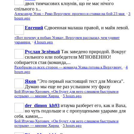
двох тимчасових клоунів, що не має нічого
спільного з...
Александр Усик – Рико Верхувен: прогноз и ставки на бой 23 мая
·
3
hours ago
Евгений
Сдвоенная малаша правой, и майя левой.
«Вот почему я побью Усика». Верхувен рассказал, чем удивит
украинца
·
4 hours ago
Руслан Зелёный
Так заведено природой. Вокруг
сильного или победителя МГНОВЕННО!
собирается стая (команда,...
Разобрали со всех сторон — команда Усика готова к Верхувену
·
4
hours ago
Яков
"Это первый настоящий тест для Мозеса".
Думаю мы еще не раз услышим эту фразу
Бой Итаума-Хргович. «Он будет для него слишком быстрым и
острым» — мнение Хирна
·
5 hours ago
der_dimon_kh93
итаума разберет его, как и Ваха,
но чуть подольше и с пропущеными ударами для
себя. камон,...
Бой Итаума-Хргович. «Он будет для него слишком быстрым и
острым» — мнение Хирна
·
5 hours ago