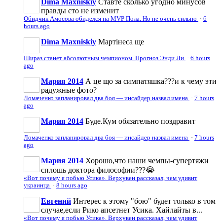
Dima Maxniskiy
Ставте сколько угодно минусов
правды єто не изменит
Обидчик Амосова обиделся на MVP Пола. Но не очень сильно
·
6
hours ago
Dima Maxniskiy
Мартінеса ще
Шираз станет абсолютным чемпионом. Прогноз Энди Ли
·
6 hours
ago
Мария 2014
А це що за симпатяшка???и к чему эти
радужные фото?
Ломаченко запланировал два боя — инсайдер назвал имена
·
7 hours
ago
Мария 2014
Буде.Кум обязательно поздравит
Ломаченко запланировал два боя — инсайдер назвал имена
·
7 hours
ago
Мария 2014
Хорошо,что наши чемпы-супертяжи
сплошь доктора философии???😭
«Вот почему я побью Усика». Верхувен рассказал, чем удивит
украинца
·
8 hours ago
Евгений
Интерес к этому "бою" будет только в том
случае,если Рико апсетнет Усика. Хайлайты в...
«Вот почему я побью Усика». Верхувен рассказал, чем удивит