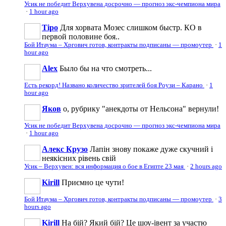
Усик не победит Верхувена досрочно — прогноз экс-чемпиона мира
·
1 hour ago
Tipo
Для хорвата Мозес слишком быстр. КО в
первой половине боя..
Бой Итаума – Хргович готов, контракты подписаны — промоутер
·
1
hour ago
Аlеx
Было бы на что смотреть...
Есть рекорд! Названо количество зрителей боя Роузи – Карано
·
1
hour ago
Яков
о, рубрику "анекдоты от Нельсона" вернули!
Усик не победит Верхувена досрочно — прогноз экс-чемпиона мира
·
1 hour ago
Алекс Крузо
Лапін знову покаже дуже скучний і
неякісних рівень свій
Усик – Верхувен: вся информация о бое в Египте 23 мая
·
2 hours ago
Kirill
Приємно це чути!
Бой Итаума – Хргович готов, контракты подписаны — промоутер
·
3
hours ago
Kirill
На бій? Який бій? Це шоу-івент за участю