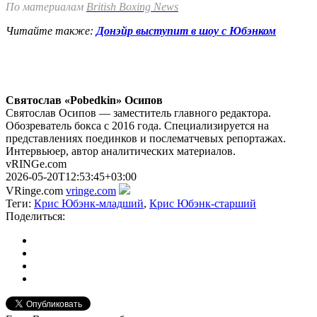
По материалам
British Boxing News
Читайте также:
Донэйр выступит в шоу с Юбэнком
Святослав «Pobedkin» Осипов
Святослав Осипов — заместитель главного редактора.
Обозреватель бокса с 2016 года. Специализируется на
представлениях поединков и послематчевых репортажах.
Интервьюер, автор аналитических материалов.
vRINGe.com
2026-05-20T12:53:45+03:00
VRinge.com
vringe.com
Теги:
Крис Юбэнк-младший
,
Крис Юбэнк-старший
Поделиться: