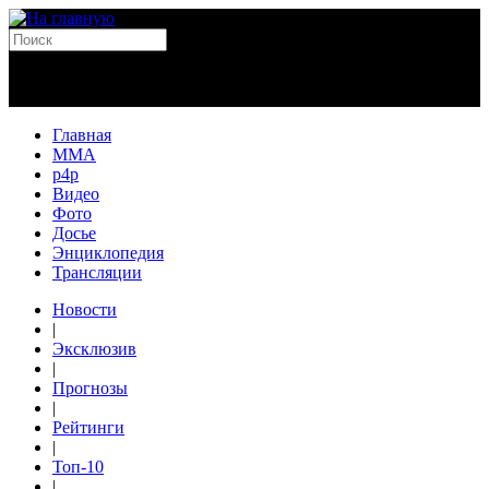
Главная
MMA
p4p
Видео
Фото
Досье
Энциклопедия
Трансляции
Новости
|
Эксклюзив
|
Прогнозы
|
Рейтинги
|
Топ-10
|