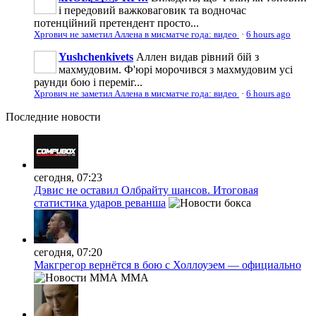
і передовий важковаговик та водночас
потенційний претендент просто...
Хргович не заметил Аллена в мисматче года: видео
·
6 hours ago
Yushchenkivets
Аллен видав рівний бій з
махмудовим. Ф'юрі морочився з махмудовим усі
раунди бою і переміг...
Хргович не заметил Аллена в мисматче года: видео
·
6 hours ago
Последние
новости
сегодня, 07:23
Дэвис не оставил Олбрайту шансов. Итоговая
статистика ударов реванша
сегодня, 07:20
Макгрегор вернётся в бою с Холлоуэем — официально
MMA