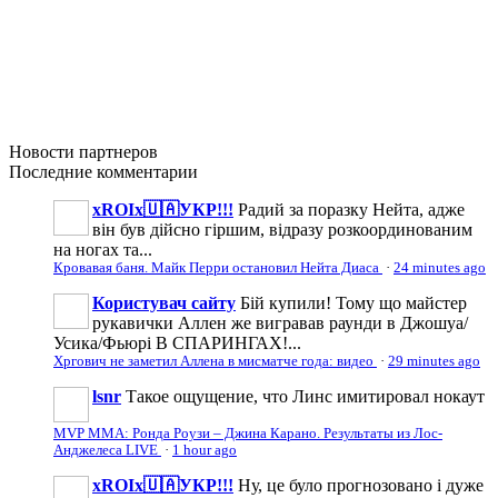
Новости
партнеров
Последние
комментарии
xROIx🇺🇦УКР!!!
Радий за поразку Нейта, адже
він був дійсно гіршим, відразу розкоординованим
на ногах та...
Кровавая баня. Майк Перри остановил Нейта Диаса
·
24 minutes ago
Користувач сайту
Бій купили! Тому що майстер
рукавички Аллен же вигравав раунди в Джошуа/
Усика/Фьюрі В СПАРИНГАХ!...
Хргович не заметил Аллена в мисматче года: видео
·
29 minutes ago
lsnr
Такое ощущение, что Линс имитировал нокаут
MVP MMA: Ронда Роузи – Джина Карано. Результаты из Лос-
Анджелеса LIVE
·
1 hour ago
xROIx🇺🇦УКР!!!
Ну, це було прогнозовано і дуже