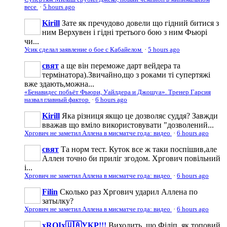
весе
·
5 hours ago
Kirill
Зате як пречудово довели що гідний битися з
ним Верхувен і гідні третього бою з ним Фьюрі
чи...
Усик сделал заявление о бое с Кабайелом
·
5 hours ago
свят
а ще він переможе дарт вейдера та
термінатора).Звичайно,що з роками ті супертяжі
вже здають,можна...
«Бенавидес побьёт Фьюри, Уайлдера и Джошуа». Тренер Гарсия
назвал главный фактор
·
6 hours ago
Kirill
Яка різниця якщо це дозволяє суддя? Завжди
вважав що вміло використовувати "дозволений...
Хргович не заметил Аллена в мисматче года: видео
·
6 hours ago
свят
Та норм тест. Куток все ж таки поспішив,але
Аллен точно би приліг згодом. Хргович повільний
і...
Хргович не заметил Аллена в мисматче года: видео
·
6 hours ago
Filin
Сколько раз Хргович ударил Аллена по
затылку?
Хргович не заметил Аллена в мисматче года: видео
·
6 hours ago
xROIx🇺🇦УКР!!!
Виходить, що Філіп, як топовий