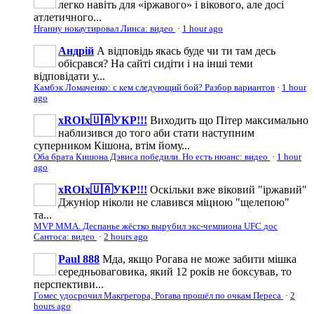
легко навіть для «іржавого» і вікового, але досі
атлетичного...
Нганну нокаутировал Линса: видео
·
1 hour ago
Андрій
А відповідь якась буде чи ти там десь
обісрався? На сайті сидіти і на інші теми
відповідати у...
Камбэк Ломаченко: с кем следующий бой? Разбор вариантов
·
1 hour
ago
xROIx🇺🇦УКР!!!
Виходить що Пітер максимально
наблизився до того аби стати наступним
суперником Кішона, втім йому...
Оба брата Кишона Дэвиса победили. Но есть нюанс: видео
·
1 hour
ago
xROIx🇺🇦УКР!!!
Оскільки вже віковий "іржавий"
Джуніор ніколи не славився міцною "щелепою"
та...
MVP MMA. Деспанье жёстко вырубил экс-чемпиона UFC дос
Сантоса: видео
·
2 hours ago
Paul 888
Мда, якщо Рогава не може забити мішка
середньоваговика, який 12 років не боксував, то
перспективи...
Гомес удосрочил Макгрегора, Рогава прошёл по очкам Переса
·
2
hours ago