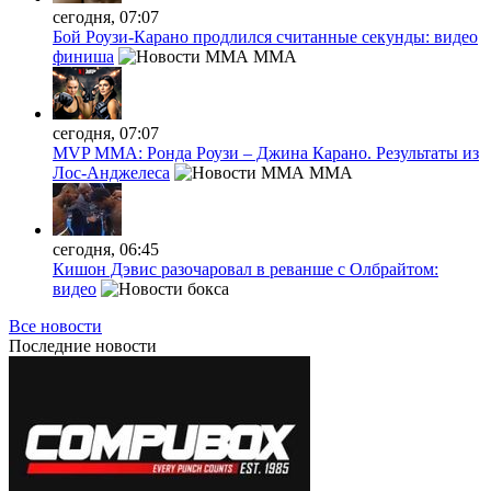
сегодня, 07:07
Бой Роузи-Карано продлился считанные секунды: видео
финиша
MMA
сегодня, 07:07
MVP MMA: Ронда Роузи – Джина Карано. Результаты из
Лос-Анджелеса
MMA
сегодня, 06:45
Кишон Дэвис разочаровал в реванше с Олбрайтом:
видео
Все новости
Последние
новости