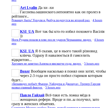
Art Lyalin
Да хи -хи
Гассиева.оашинского.непонятно как он пролез в
рейтинге..
Реваншу быть! Уордли и Дюбуа подерутся во второй раз
·
4 hours
ago
KSI_UA
Вот так бьі кто-то избил похожего Васілія
))
Ноги Рудана пошли в пляс после ударов Черкашина: видео
·
4 hours
ago
KSI_UA
Я б сказав, це в нього такий різновид
клінча. Одразу й навалюється й гамселить
відкритою...
Хргович не заметил Аллена в мисматче года: видео
·
5 hours ago
Boxer
Вообщем насколько я понял они хотят, чтобы
через 2-3 года он просто побил стариков которым
будет...
«Бенавидес побьёт Фьюри, Уайлдера и Джошуа». Тренер Гарсия
назвал главный фактор
·
5 hours ago
Павло Гайдай
Всё-таки есть ложка мёда в
женщинах-рефери. Вроде и пи..ы получил, зато
сразу в женских объятиях.
Супертяж Милаш срубил Джеко, новый чемпион в минимальном