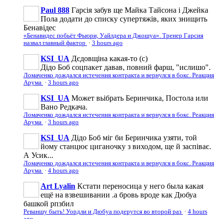
Paul 888
Гарсія забув ще Майка Тайсона і Джейка
Пола додати до списку супертяжів, яких знищить
Бенавідес
«Бенавидес побьёт Фьюри, Уайлдера и Джошуа». Тренер Гарсия
назвал главный фактор
·
3 hours ago
KSI_UA
Дєдовщіна какая-то (с)
Дідо Боб соцпакет давав, повний фарш, "ислишо".
Ломаченко дождался истечения контракта и вернулся в бокс. Реакция
Арума
·
3 hours ago
KSI_UA
Может вьібрать Беринчика, Постола или
Вано Редкача.
Ломаченко дождался истечения контракта и вернулся в бокс. Реакция
Арума
·
3 hours ago
KSI_UA
Дідо Боб міг би Беринчика узяти, той
йому станцює циганочку з виходом, ще й заспіває.
А Усик...
Ломаченко дождался истечения контракта и вернулся в бокс. Реакция
Арума
·
4 hours ago
Art Lyalin
Кстати переносица у него была какая
ещё на взвешивании .а бровь вроде как Дюбуа
башкой рпзбил
Реваншу быть! Уордли и Дюбуа подерутся во второй раз
·
4 hours
ago