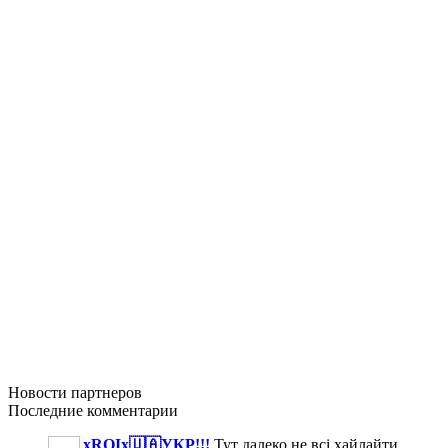
Новости
партнеров
Последние
комментарии
xROIx🇺🇦УКР!!!
Тут далеко не всі хайлайти