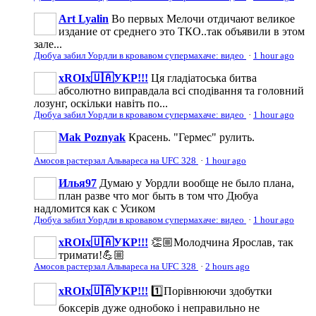
Art Lyalin
Во первых Мелочи отдичают великое
издание от среднего это ТКО..так объявили в этом
зале...
Дюбуа забил Уордли в кровавом супермахаче: видео
·
1 hour ago
xROIx🇺🇦УКР!!!
Ця гладіатоська битва
абсолютно виправдала всі сподівання та головний
лозунг, оскільки навіть по...
Дюбуа забил Уордли в кровавом супермахаче: видео
·
1 hour ago
Mak Poznyak
Красень. "Гермес" рулить.
Амосов растерзал Альвареса на UFC 328
·
1 hour ago
Илья97
Думаю у Уордли вообще не было плана,
план разве что мог быть в том что Дюбуа
надломится как с Усиком
Дюбуа забил Уордли в кровавом супермахаче: видео
·
1 hour ago
xROIx🇺🇦УКР!!!
👏🏼Молодчина Ярослав, так
тримати!💪🏼
Амосов растерзал Альвареса на UFC 328
·
2 hours ago
xROIx🇺🇦УКР!!!
1️⃣Порівнюючи здобутки
боксерів дуже однобоко і неправильно не