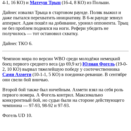
4-1, 16 КО) и
Матеуш Трыц
(16-4, 8 КО) из Польши.
Дайнес извалял Трыца в стартовом раунде. Поляк выжил и
даже пытался перехватить инициативу. В 6-м раунде зевнул
апперкот. Адам пошёл на добивание, уронил оппонента. Трыц
не без проблем поднялся на ноги. Рефери убедить не
получилось — тот остановил схватку.
Дайнес ТКО 6.
Чемпион мира по версии WBO среди молодёжи немецкий
боец первого среднего веса (до 69,9 кг)
Юлиан Фогель
(19-0-
2, 10 КО) вырвал тяжелейшую победу у соотечественника
Сами Ахмети
(10-1-1, 5 КО) в поединке-реванше. В сентябре
они свели бой вничью.
Второй бой также был ничейным. Ахмети взял на себя роль
первого номера. А Фогель контрил. Максимально
конкурентный бой, но судьи были на стороне действующего
чемпиона — 97-93, 98-92 и 97-93.
Фогель UD 10.