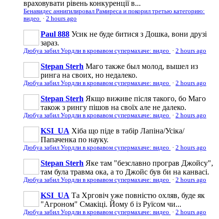
враховувати рівень конкуренції в...
Бенавидес аннигилировал Рамиреса и покорил третью категорию:
видео
·
2 hours ago
Paul 888
Усик не буде битися з Дошка, вони друзі
зараз.
Дюбуа забил Уордли в кровавом супермахаче: видео
·
2 hours ago
Stepan Sterh
Маго также был молод, вышел из
ринга на своих, но недалеко.
Дюбуа забил Уордли в кровавом супермахаче: видео
·
2 hours ago
Stepan Sterh
Якщо виживе після такого, бо Маго
також з рингу пішов на своїх але не далеко.
Дюбуа забил Уордли в кровавом супермахаче: видео
·
2 hours ago
KSI_UA
Хіба що піде в табір Лапіна/Усіка/
Папаченка по науку.
Дюбуа забил Уордли в кровавом супермахаче: видео
·
2 hours ago
Stepan Sterh
Яке там "безславно програв Джойсу",
там була травма ока, а то Джойс був би на канвасі.
Дюбуа забил Уордли в кровавом супермахаче: видео
·
2 hours ago
KSI_UA
Та Хрговіч уже повністю охляв, буде як
"Агроном" Смакіці. Йому б із Руїсом чи...
Дюбуа забил Уордли в кровавом супермахаче: видео
·
2 hours ago