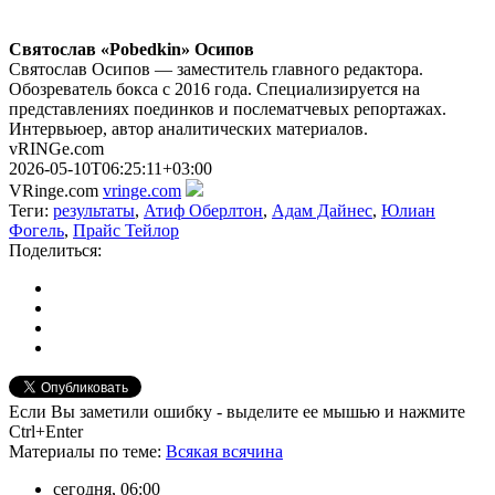
Святослав «Pobedkin» Осипов
Святослав Осипов — заместитель главного редактора.
Обозреватель бокса с 2016 года. Специализируется на
представлениях поединков и послематчевых репортажах.
Интервьюер, автор аналитических материалов.
vRINGe.com
2026-05-10T06:25:11+03:00
VRinge.com
vringe.com
Теги:
результаты
,
Атиф Оберлтон
,
Адам Дайнес
,
Юлиан
Фогель
,
Прайс Тейлор
Поделиться:
Если Вы заметили ошибку - выделите ее мышью и нажмите
Ctrl+Enter
Материалы
по теме
:
Всякая всячина
сегодня, 06:00