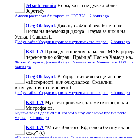
Jebash_rusniu
Норм, хоть і не дуже люблю
боротьбу
Амосов растерзал Альвареса на UFC 328
·
2 hours ago
Oleg Oleksyuk
Джошуа - Ф'юрі реалістичніше.
Потім на переможця Дюбуа - Ітаума за вихід на
Усика. І Сашкові...
Дюбуа забил Уордли в кровавом супермахаче: видео
·
2 hours ago
KSI_UA
Проведу історичну паралель. МАБар(р)ера
переконливо обіграв "Прьінца" Насіма Хамеда на...
Фабио Уордли – Дэниел Дюбуа. Результаты из Манчестера LIVE
·
2
hours ago
Oleg Oleksyuk
В Уордлі виявилося ще менше
майстерності, ніж очікувалося. Оманливі
витягування та широченні...
Дюбуа забил Уордли в кровавом супермахаче: видео
·
3 hours ago
KSI_UA
Мунгия приляжет, так же охотно, как и
Митрофанов.
Мунгиа хочет драться с Ширазом в шоу «Мексика против всего
мира»
·
3 hours ago
KSI_UA
"Мимо т0лcтoгo К@нeлo я без шуток не
хожу" (с)
«Канело окажется в больнице». Бенавидес-старший уже не считает