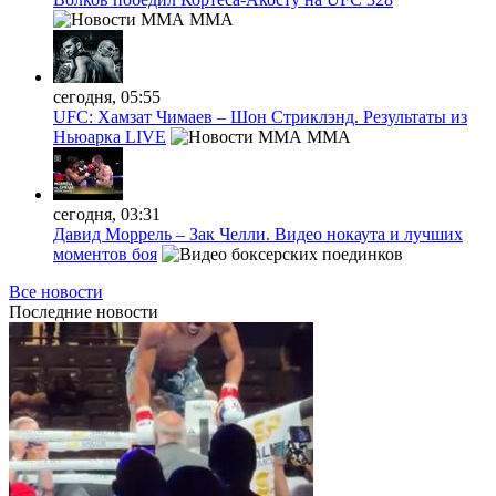
MMA
сегодня, 05:55
UFC: Хамзат Чимаев – Шон Стриклэнд. Результаты из
Ньюарка LIVE
MMA
сегодня, 03:31
Давид Моррель – Зак Челли. Видео нокаута и лучших
моментов боя
Все новости
Последние
новости