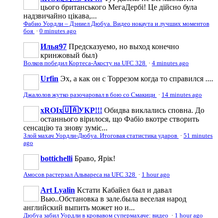
цього британського МегаДербі! Це дійсно була
надзвичайно цікава,...
Фабио Уордли – Дэниел Дюбуа. Видео нокаута и лучших моментов
боя
·
0 minutes ago
Илья97
Предсказуемо, но выход конечно
кринжовый был)
Волков победил Кортеса-Акосту на UFC 328
·
4 minutes ago
Urfin
Эх, а как он с Торрезом когда то справился ....
Джалолов жутко разочаровал в бою со Смакици
·
14 minutes ago
xROIx🇺🇦УКР!!!
Обидва виклались сповна. До
останнього вірилося, що Фабіо вкотре створить
сенсацію та знову зуміє...
Злой махач Уордли-Дюбуа. Итоговая статистика ударов
·
51 minutes
ago
bottichelli
Браво, Ярік!
Амосов растерзал Альвареса на UFC 328
·
1 hour ago
Art Lyalin
Кстати Кабайел был и давал
Вью..Обстановка в зале.была веселая народ
английский выпить может но и...
Дюбуа забил Уордли в кровавом супермахаче: видео
·
1 hour ago