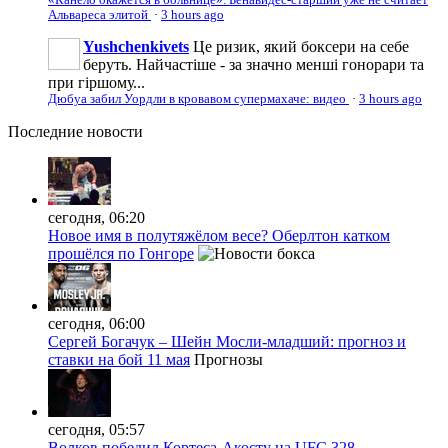
Альвареса элитой
·
3 hours ago
Yushchenkivets
Це ризик, який боксери на себе
беруть. Найчастіше - за значно менші гонорари та
при гіршому...
Дюбуа забил Уордли в кровавом супермахаче: видео
·
3 hours ago
Последние
новости
сегодня, 06:20
Новое имя в полутяжёлом весе? Оберлтон катком
прошёлся по Гонгоре
сегодня, 06:00
Сергей Богачук – Шейн Мосли-младший: прогноз и
ставки на бой 11 мая
Прогнозы
сегодня, 05:57
Волков победил Кортеса-Акосту на UFC 328