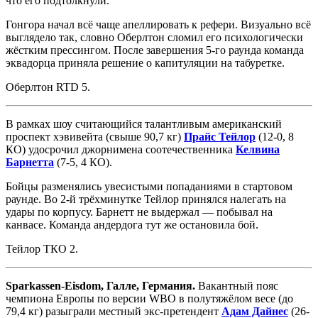
что его подтолкнули.
Гонгора начал всё чаще апеллировать к рефери. Визуально всё
выглядело так, словно Оберлтон сломил его психологически
жёстким прессингом. После завершения 5-го раунда команда
эквадорца приняла решение о капитуляции на табуретке.
Оберлтон RTD 5.
В рамках шоу считающийся талантливым американский
проспект хэвивейта (свыше 90,7 кг)
Прайс Тейлор
(12-0, 8
КО) удосрочил джорнимена соотечественника
Келвина
Барнетта
(7-5, 4 КО).
Бойцы разменялись увесистыми попаданиями в стартовом
раунде. Во 2-й трёхминутке Тейлор принялся налегать на
удары по корпусу. Барнетт не выдержал — побывал на
канвасе. Команда андердога тут же остановила бой.
Тейлор ТКО 2.
Sparkassen-Eisdom, Галле, Германия.
Вакантный пояс
чемпиона Европы по версии WBO в полутяжёлом весе (до
79,4 кг) разыграли местный экс-претендент
Адам Дайнес
(26-