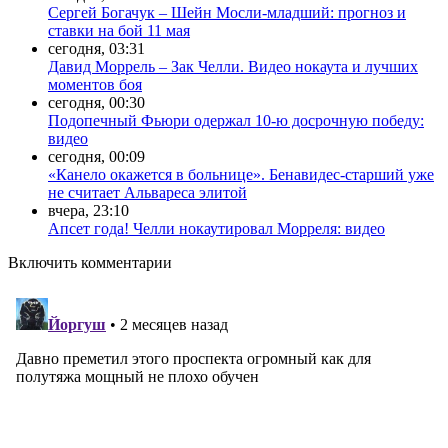
Сергей Богачук – Шейн Мосли-младший: прогноз и
ставки на бой 11 мая
сегодня, 03:31
Давид Моррель – Зак Челли. Видео нокаута и лучших
моментов боя
сегодня, 00:30
Подопечный Фьюри одержал 10-ю досрочную победу:
видео
сегодня, 00:09
«Канело окажется в больнице». Бенавидес-старший уже
не считает Альвареса элитой
вчера, 23:10
Апсет года! Челли нокаутировал Морреля: видео
Включить комментарии