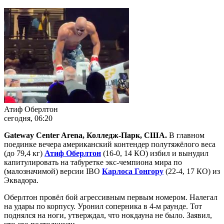
Атиф Оберлтон
сегодня, 06:20
Gateway Center Arena,
Колледж
-
Парк
,
США
.
В главном
поединке вечера американский контендер полутяжёлого веса
(до 79,4 кг)
Атиф Оберлтон
(16-0, 14 КО) избил и вынудил
капитулировать на табуретке экс-чемпиона мира по
(малозначимой) версии IBO
Карлоса Гонгору
(22-4, 17 КО) из
Эквадора.
Оберлтон провёл бой агрессивным первым номером. Налегал
на удары по корпусу. Уронил соперника в 4-м раунде. Тот
поднялся на ноги, утверждал, что нокдауна не было. Заявил,