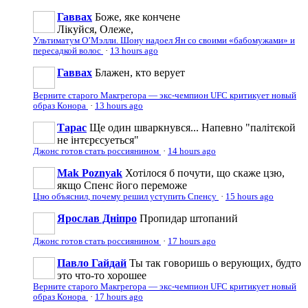
Гаввах
Боже, яке кончене
Лiкуйся, Олеже,
Ультиматум О’Мэлли. Шону надоел Ян со своими «бабомужами» и
пересадкой волос
·
13 hours ago
Гаввах
Блажен, кто верует
Верните старого Макгрегора — экс-чемпион UFC критикует новый
образ Конора
·
13 hours ago
Тарас
Ще один шваркнувся... Напевно "палітєкой
не інтєрєсуеться"
Джонс готов стать россиянином
·
14 hours ago
Mak Poznyak
Хотілося б почути, що скаже цзю,
якщо Спенс його переможе
Цзю объяснил, почему решил уступить Спенсу
·
15 hours ago
Ярослав Дніпро
Пропидар штопаний
Джонс готов стать россиянином
·
17 hours ago
Павло Гайдай
Ты так говоришь о верующих, будто
это что-то хорошее
Верните старого Макгрегора — экс-чемпион UFC критикует новый
образ Конора
·
17 hours ago