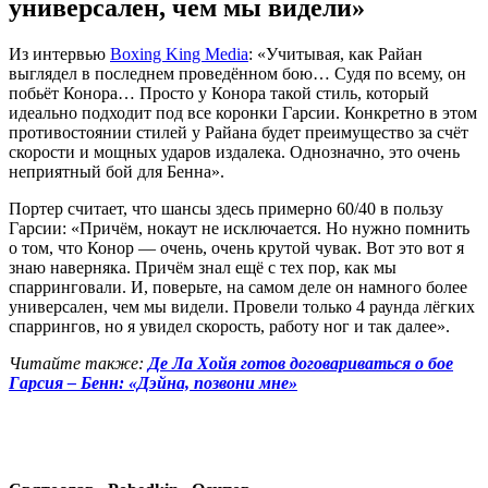
универсален, чем мы видели»
Из интервью
Boxing King Media
: «Учитывая, как Райан
выглядел в последнем проведённом бою… Судя по всему, он
побьёт Конора… Просто у Конора такой стиль, который
идеально подходит под все коронки Гарсии. Конкретно в этом
противостоянии стилей у Райана будет преимущество за счёт
скорости и мощных ударов издалека. Однозначно, это очень
неприятный бой для Бенна».
Портер считает, что шансы здесь примерно 60/40 в пользу
Гарсии: «Причём, нокаут не исключается. Но нужно помнить
о том, что Конор — очень, очень крутой чувак. Вот это вот я
знаю наверняка. Причём знал ещё с тех пор, как мы
спарринговали. И, поверьте, на самом деле он намного более
универсален, чем мы видели. Провели только 4 раунда лёгких
спаррингов, но я увидел скорость, работу ног и так далее».
Читайте также:
Де Ла Хойя готов договариваться о бое
Гарсия – Бенн: «Дэйна, позвони мне»