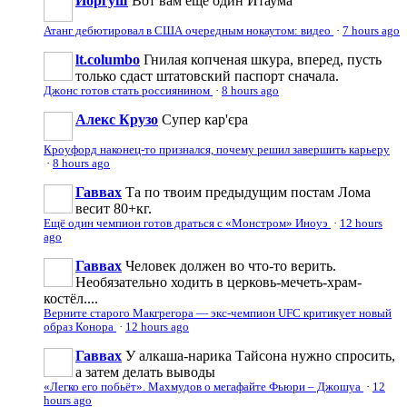
Йоргуш
Вот вам еще один Итаума
Атанг дебютировал в США очередным нокаутом: видео
·
7 hours ago
lt.columbo
Гнилая копченая шкура, вперед, пусть
только сдаст штатовский паспорт сначала.
Джонс готов стать россиянином
·
8 hours ago
Алекс Крузо
Супер кар'єра
Кроуфорд наконец-то признался, почему решил завершить карьеру
·
8 hours ago
Гаввах
Та по твоим предыдущим постам Лома
весит 80+кг.
Ещё один чемпион готов драться с «Монстром» Иноуэ
·
12 hours
ago
Гаввах
Человек должен во что-то верить.
Необязательно ходить в церковь-мечеть-храм-
костёл....
Верните старого Макгрегора — экс-чемпион UFC критикует новый
образ Конора
·
12 hours ago
Гаввах
У алкаша-нарика Тайсона нужно спросить,
а затем делать выводы
«Легко его побьёт». Махмудов о мегафайте Фьюри – Джошуа
·
12
hours ago