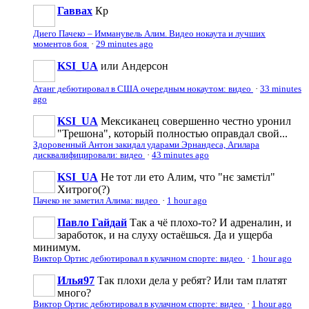
Гаввах
Кр
Диего Пачеко – Имманувель Алим. Видео нокаута и лучших
моментов боя
·
29 minutes ago
KSI_UA
или Андерсон
Атанг дебютировал в США очередным нокаутом: видео
·
33 minutes
ago
KSI_UA
Мексиканец совершенно честно уронил
"Трешона", которьій полностью оправдал свой...
Здоровенный Антон закидал ударами Эрнандеса, Агилара
дисквалифицировали: видео
·
43 minutes ago
KSI_UA
Не тот ли ето Алим, что "нє замєтіл"
Хитрого(?)
Пачеко не заметил Алима: видео
·
1 hour ago
Павло Гайдай
Так а чё плохо-то? И адреналин, и
заработок, и на слуху остаёшься. Да и ущерба
минимум.
Виктор Ортис дебютировал в кулачном спорте: видео
·
1 hour ago
Илья97
Так плохи дела у ребят? Или там платят
много?
Виктор Ортис дебютировал в кулачном спорте: видео
·
1 hour ago