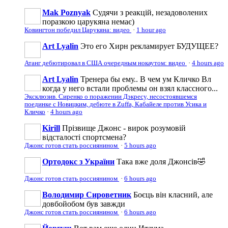
Mak Poznyak
Судячи з реакцій, незадоволених
поразкою царукяна немає)
Ковингтон победил Царукяна: видео
·
1 hour ago
Art Lyalin
Это его Хирн рекламирует БУДУЩЕЕ?
Атанг дебютировал в США очередным нокаутом: видео
·
4 hours ago
Art Lyalin
Тренера бы ему.. В чем ум Кличко Вл
когда у него встали проблемы он взял классного...
Эксклюзив. Сиренко о поражении Дэкресу, несостоявшемся
поединке с Новицким, дебюте в Zuffa, Кабайеле против Усика и
Кличко
·
4 hours ago
Kirill
Прізвище Джонс - вирок розумовій
відсталості спортсмена?
Джонс готов стать россиянином
·
5 hours ago
Ортодокс з України
Така вже доля Джонсів🤣
Джонс готов стать россиянином
·
6 hours ago
Володимир Сироветник
Боєць він класний, але
довбойобом був завжди
Джонс готов стать россиянином
·
6 hours ago