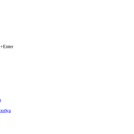
+Enter
а
Дюбуа