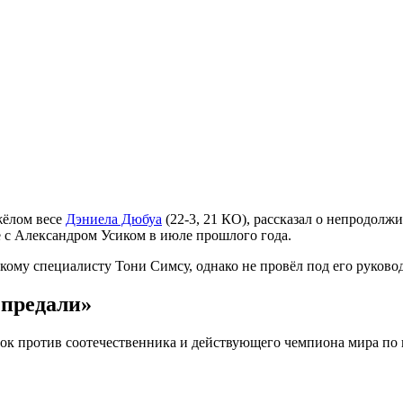
жёлом весе
Дэниела Дюбуа
(22-3, 21 КО), рассказал о непродолж
 с Александром Усиком в июле прошлого года.
му специалисту Тони Симсу, однако не провёл под его руководс
 предали»
нок против соотечественника и действующего чемпиона мира п