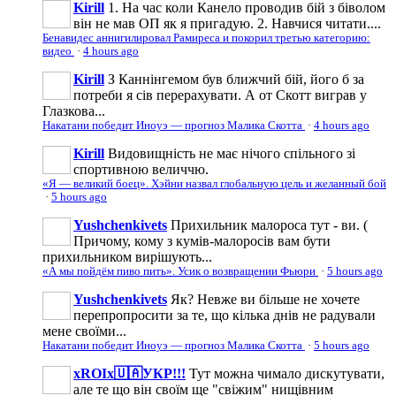
Kirill
1. На час коли Канело проводив бій з біволом
він не мав ОП як я пригадую. 2. Навчися читати....
Бенавидес аннигилировал Рамиреса и покорил третью категорию:
видео
·
4 hours ago
Kirill
З Каннінгемом був ближчий бій, його б за
потреби я сів перерахувати. А от Скотт виграв у
Глазкова...
Накатани победит Иноуэ — прогноз Малика Скотта
·
4 hours ago
Kirill
Видовищність не має нічого спільного зі
спортивною величчю.
«Я — великий боец». Хэйни назвал глобальную цель и желанный бой
·
5 hours ago
Yushchenkivets
Прихильник малороса тут - ви. (
Причому, кому з кумів-малоросів вам бути
прихильником вирішують...
«А мы пойдём пиво пить». Усик о возвращении Фьюри
·
5 hours ago
Yushchenkivets
Як? Невже ви більше не хочете
перепропросити за те, що кілька днів не радували
мене своїми...
Накатани победит Иноуэ — прогноз Малика Скотта
·
5 hours ago
xROIx🇺🇦УКР!!!
Тут можна чимало дискутувати,
але те що він своїм ще "свіжим" нищівним