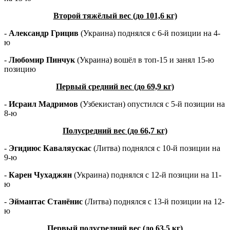
Второй тяжёлый вес (до 101,6 кг)
-
Александр Грицив
(Украина) поднялся с 6-й позиции на 4-
ю
-
Любомир Пинчук
(Украина) вошёл в топ-15 и занял 15-ю
позицию
Первый средний вес (до 69,9 кг)
-
Исраил Мадримов
(Узбекистан) опустился с 5-й позиции на
8-ю
Полусредний вес (до 66,7 кг)
-
Эгидиюс Каваляускас
(Литва) поднялся с 10-й позиции на
9-ю
-
Карен Чухаджян
(Украина) поднялся с 12-й позиции на 11-
ю
-
Эймантас Станёнис
(Литва) поднялся с 13-й позиции на 12-
ю
Первый полусредний вес (до 63,5 кг)