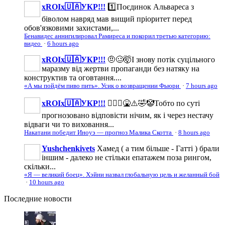
xROIx🇺🇦УКР!!!
1️⃣Поєдинок Альвареса з
біволом навряд мав вищий пріоритет перед
обов'язковими захистами,...
Бенавидес аннигилировал Рамиреса и покорил третью категорию:
видео
·
6 hours ago
xROIx🇺🇦УКР!!!
🤨🥴🤯І знову потік суцільного
маразму від жертви пропаганди без натяку на
конструктив та оговтання....
«А мы пойдём пиво пить». Усик о возвращении Фьюри
·
7 hours ago
xROIx🇺🇦УКР!!!
🤦🏻‍♂️🤮⚠️🤣🤡Тобто по суті
прогнозовано відповісти нічим, як і через нестачу
відваги чи то виховання...
Накатани победит Иноуэ — прогноз Малика Скотта
·
8 hours ago
Yushchenkivets
Хамед ( а тим більше - Гатті ) брали
іншим - далеко не стільки епатажем поза рингом,
скільки...
«Я — великий боец». Хэйни назвал глобальную цель и желанный бой
·
10 hours ago
Последние
новости