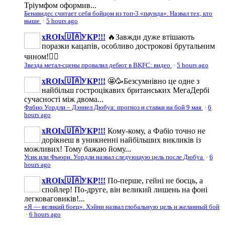
Тріумфом оформив...
Бенавидес считает себя бойцом из топ-3 «паунда». Назвал тех, кто
выше
·
5 hours ago
xROIx🇺🇦УКР!!!
🔥Завжди дуже втішають
поразки кацапів, особливо дострокові брутальним
чином!👍🏼
Звезда метал-сцены провалил дебют в BKFC: видео
·
5 hours ago
xROIx🇺🇦УКР!!!
🤩🥳Безсумнівно це одне з
найбільш гостроцікавих британських МегаДербі
сучасності між двома...
Фабио Уордли – Дэниел Дюбуа: прогноз и ставки на бой 9 мая
·
6
hours ago
xROIx🇺🇦УКР!!!
Кому-кому, а Фабіо точно не
дорікнеш в уникненні найбільших викликів із
можливих! Тому бажаю йому...
Усик или Фьюри. Уордли назвал следующую цель после Дюбуа
·
6
hours ago
xROIx🇺🇦УКР!!!
По-перше, гейні не боєць, а
спойлер! По-друге, він великий лишень на фоні
легковаговиків!...
«Я — великий боец». Хэйни назвал глобальную цель и желанный бой
·
6 hours ago