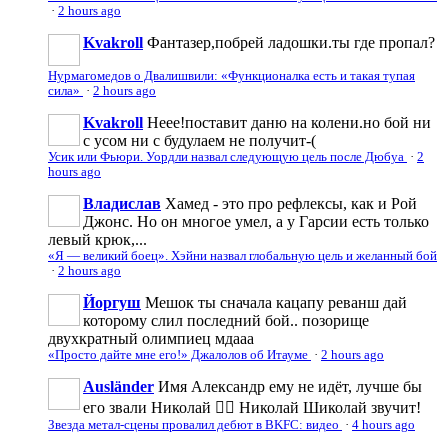
·
2 hours ago
Kvakroll
Фантазер,побрей ладошки.ты где пропал?
Нурмагомедов о Двалишвили: «Функционалка есть и такая тупая
сила»
·
2 hours ago
Kvakroll
Неее!поставит даню на колени.но бой ни
с усом ни с будулаем не получит-(
Усик или Фьюри. Уордли назвал следующую цель после Дюбуа
·
2
hours ago
Владислав
Хамед - это про рефлексы, как и Рой
Джонс. Но он многое умел, а у Гарсии есть только
левый крюк,...
«Я — великий боец». Хэйни назвал глобальную цель и желанный бой
·
2 hours ago
Йоргуш
Мешок ты сначала кацапу реванш дай
которому слил последний бой.. позорище
двухкратный олимпиец мдааа
«Просто дайте мне его!» Джалолов об Итауме
·
2 hours ago
Ausländer
Имя Александр ему не идёт, лучше бы
его звали Николай 👍🏻 Николай Шиколай звучит!
Звезда метал-сцены провалил дебют в BKFC: видео
·
4 hours ago