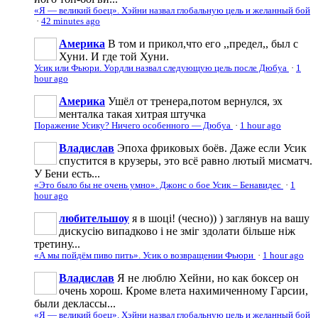
«Я — великий боец». Хэйни назвал глобальную цель и желанный бой
·
42 minutes ago
Америка
В том и прикол,что его ,,предел,, был с
Хуни. И где той Хуни.
Усик или Фьюри. Уордли назвал следующую цель после Дюбуа
·
1
hour ago
Америка
Ушёл от тренера,потом вернулся, эх
менталка такая хитрая штучка
Поражение Усику? Ничего особенного — Дюбуа
·
1 hour ago
Владислав
Эпоха фриковых боёв. Даже если Усик
спустится в крузеры, это всё равно лютый мисматч.
У Бени есть...
«Это было бы не очень умно». Джонс о бое Усик – Бенавидес
·
1
hour ago
любительшоу
я в шоці! (чесно)) ) заглянув на вашу
дискусію випадково і не зміг здолати більше ніж
третину...
«А мы пойдём пиво пить». Усик о возвращении Фьюри
·
1 hour ago
Владислав
Я не люблю Хейни, но как боксер он
очень хорош. Кроме влета нахимиченному Гарсии,
были деклассы...
«Я — великий боец». Хэйни назвал глобальную цель и желанный бой