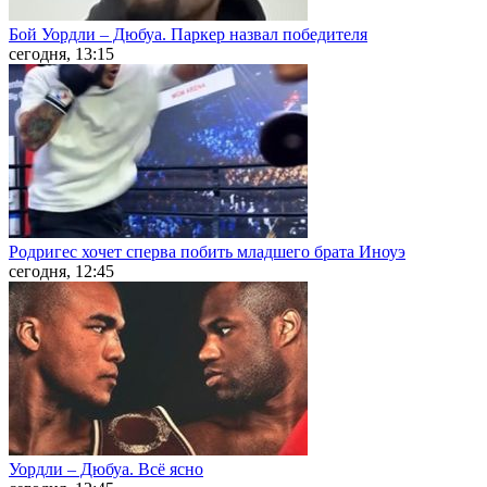
Бой Уордли – Дюбуа. Паркер назвал победителя
сегодня, 13:15
Родригес хочет сперва побить младшего брата Иноуэ
сегодня, 12:45
Уордли – Дюбуа. Всё ясно