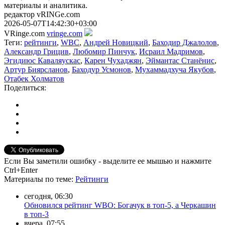
материалы и аналитика.
редактор vRINGe.com
2026-05-07T14:42:30+03:00
VRinge.com
vringe.com
Теги:
рейтинги
,
WBC
,
Андрей Новицкий
,
Баходир Джалолов
,
Александр Грицив
,
Любомир Пинчук
,
Исраил Мадримов
,
Эгидиюс Каваляускас
,
Карен Чухаджян
,
Эймантас Станёнис
,
Артур Биярсланов
,
Баходур Усмонов
,
Мухаммадхуча Якубов
,
Отабек Холматов
Поделиться:
Если Вы заметили ошибку - выделите ее мышью и нажмите
Ctrl+Enter
Материалы
по теме
:
Рейтинги
сегодня, 06:30
Обновился рейтинг WBO: Богачук в топ-5, а Черкашин
в топ-3
вчера, 07:55