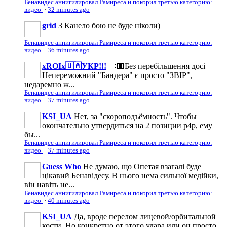
Бенавидес аннигилировал Рамиреса и покорил третью категорию:
видео
·
32 minutes ago
grid
З Канело бою не буде ніколи)
Бенавидес аннигилировал Рамиреса и покорил третью категорию:
видео
·
36 minutes ago
xROIx🇺🇦УКР!!!
👏🏼Без перебільшення досі
Непереможний "Бандepa" є просто "ЗВІР",
недаремно ж...
Бенавидес аннигилировал Рамиреса и покорил третью категорию:
видео
·
37 minutes ago
KSI_UA
Нет, за "скороподъёмность". Чтобы
окончательно утвердиться на 2 позиции p4p, ему
бы...
Бенавидес аннигилировал Рамиреса и покорил третью категорию:
видео
·
37 minutes ago
Guess Who
Не думаю, що Опетая взагалі буде
цікавий Бенавідесу. В нього нема сильної медійки,
він навіть не...
Бенавидес аннигилировал Рамиреса и покорил третью категорию:
видео
·
40 minutes ago
KSI_UA
Да, вроде перелом лицевой/орбитальной
кости. Но конкретно от этого удара или он просто