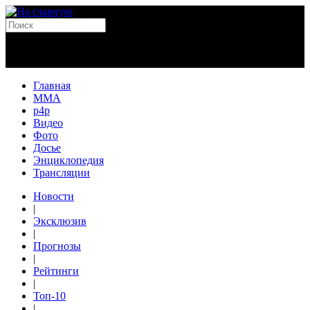
Главная
MMA
p4p
Видео
Фото
Досье
Энциклопедия
Трансляции
Новости
|
Эксклюзив
|
Прогнозы
|
Рейтинги
|
Топ-10
|