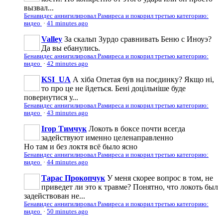
вызвал...
Бенавидес аннигилировал Рамиреса и покорил третью категорию:
видео
·
41 minutes ago
Valley
За скальп Зурдо сравнивать Беню с Иноуэ?
Да вы ебанулись.
Бенавидес аннигилировал Рамиреса и покорил третью категорию:
видео
·
42 minutes ago
KSI_UA
А хіба Опетая був на поєдинку? Якщо ні,
то про це не йдеться. Бені доцільніше буде
повернутися у...
Бенавидес аннигилировал Рамиреса и покорил третью категорию:
видео
·
43 minutes ago
Ігор Тимчук
Локоть в боксе почти всегда
задействуют именно целенаправленно
Но там и без локтя всё было ясно
Бенавидес аннигилировал Рамиреса и покорил третью категорию:
видео
·
44 minutes ago
Тарас Прокопчук
У меня скорее вопрос в том, не
приведет ли это к травме? Понятно, что локоть был
задействован не...
Бенавидес аннигилировал Рамиреса и покорил третью категорию:
видео
·
50 minutes ago