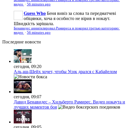
видео
·
56 minutes ago
Guess Who
Беня вивіз за слова та передматчеві
обіцянки, хоча я особисто не вірив в нокаут.
Швидкість зарішала.
Бенавидес аннигилировал Рамиреса и покорил третью категорию:
видео
·
56 minutes ago
Последние
новости
сегодня, 09:20
Аль аш-Шейх хочет, чтобы Усик дрался с Кабайелом
сегодня, 09:07
Давид Бенавидес – Хильберто Рамирес. Видео нокаута и
лучших моментов боя
сегодня, 09:05