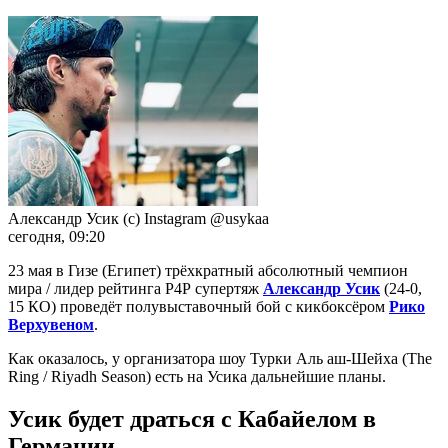
Александр Усик (с) Instagram @usykaa
сегодня, 09:20
23 мая в Гизе (Египет) трёхкратный абсолютный чемпион
мира / лидер рейтинга Р4Р супертяж
Александр Усик
(24-0,
15 КО) проведёт полувыставочный бой с кикбоксёром
Рико
Верхувеном
.
Как оказалось, у организатора шоу Турки Аль аш-Шейха (The
Ring / Riyadh Season) есть на Усика дальнейшие планы.
Усик будет драться с Кабайелом в
Германии