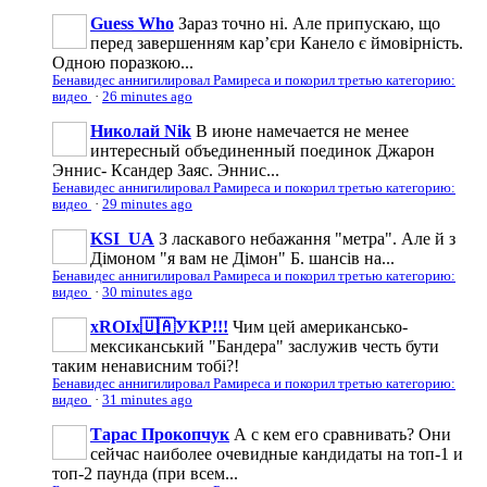
Guess Who
Зараз точно ні. Але припускаю, що
перед завершенням карʼєри Канело є ймовірність.
Одною поразкою...
Бенавидес аннигилировал Рамиреса и покорил третью категорию:
видео
·
26 minutes ago
Николай Nik
В июне намечается не менее
интересный объединенный поединок Джарон
Эннис- Ксандер Заяс. Эннис...
Бенавидес аннигилировал Рамиреса и покорил третью категорию:
видео
·
29 minutes ago
KSI_UA
З ласкавого небажання "метра". Але й з
Дімоном "я вам не Дімон" Б. шансів на...
Бенавидес аннигилировал Рамиреса и покорил третью категорию:
видео
·
30 minutes ago
xROIx🇺🇦УКР!!!
Чим цей американсько-
мексиканський "Бандepa" заслужив честь бути
таким ненависним тобі?!
Бенавидес аннигилировал Рамиреса и покорил третью категорию:
видео
·
31 minutes ago
Тарас Прокопчук
А с кем его сравнивать? Они
сейчас наиболее очевидные кандидаты на топ-1 и
топ-2 паунда (при всем...