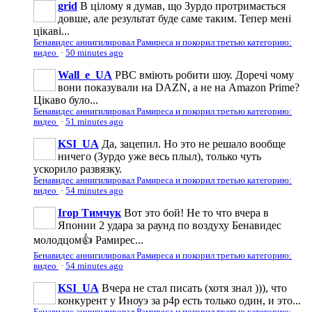
grid
В цілому я думав, що Зурдо протримається
довше, але результат буде саме таким. Тепер мені
цікаві...
Бенавидес аннигилировал Рамиреса и покорил третью категорию:
видео
·
50 minutes ago
Wall_e_UA
PBC вміють робити шоу. Доречі чому
вони показували на DAZN, а не на Amazon Prime?
Цікаво було...
Бенавидес аннигилировал Рамиреса и покорил третью категорию:
видео
·
51 minutes ago
KSI_UA
Да, зацепил. Но это не решало вообще
ничего (Зурдо уже весь плыл), только чуть
ускорило развязку.
Бенавидес аннигилировал Рамиреса и покорил третью категорию:
видео
·
54 minutes ago
Ігор Тимчук
Вот это бой! Не то что вчера в
Японии 2 удара за раунд по воздуху Бенавидес
молодцом👍 Рамирес...
Бенавидес аннигилировал Рамиреса и покорил третью категорию:
видео
·
54 minutes ago
KSI_UA
Вчера не стал писать (хотя знал ))), что
конкурент у Иноуэ за p4p есть только один, и это...
Бенавидес аннигилировал Рамиреса и покорил третью категорию: