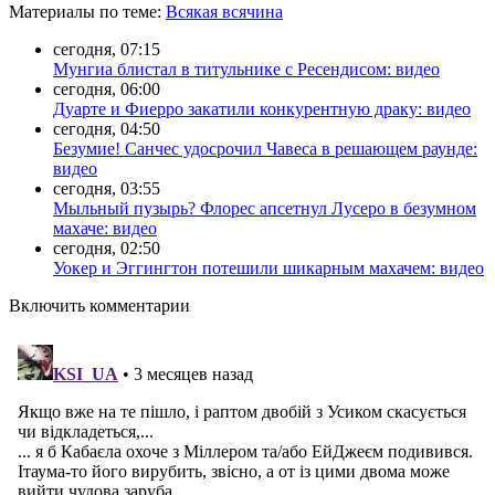
Материалы
по теме
:
Всякая всячина
сегодня, 07:15
Мунгиа блистал в титульнике с Ресендисом: видео
сегодня, 06:00
Дуарте и Фиерро закатили конкурентную драку: видео
сегодня, 04:50
Безумие! Санчес удосрочил Чавеса в решающем раунде:
видео
сегодня, 03:55
Мыльный пузырь? Флорес апсетнул Лусеро в безумном
махаче: видео
сегодня, 02:50
Уокер и Эггингтон потешили шикарным махачем: видео
Включить комментарии