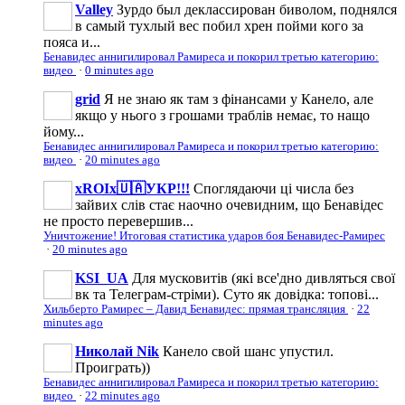
Valley
Зурдо был деклассирован биволом, поднялся
в самый тухлый вес побил хрен пойми кого за
пояса и...
Бенавидес аннигилировал Рамиреса и покорил третью категорию:
видео
·
0 minutes ago
grid
Я не знаю як там з фінансами у Канело, але
якщо у нього з грошами траблів немає, то нащо
йому...
Бенавидес аннигилировал Рамиреса и покорил третью категорию:
видео
·
20 minutes ago
xROIx🇺🇦УКР!!!
Споглядаючи ці числа без
зайвих слів стає наочно очевидним, що Бенавідес
не просто перевершив...
Уничтожение! Итоговая статистика ударов боя Бенавидес-Рамирес
·
20 minutes ago
KSI_UA
Для мусковитів (які все'дно дивляться свої
вк та Телеграм-стріми). Суто як довідка: топові...
Хильберто Рамирес – Давид Бенавидес: прямая трансляция
·
22
minutes ago
Николай Nik
Канело свой шанс упустил.
Проиграть))
Бенавидес аннигилировал Рамиреса и покорил третью категорию:
видео
·
22 minutes ago