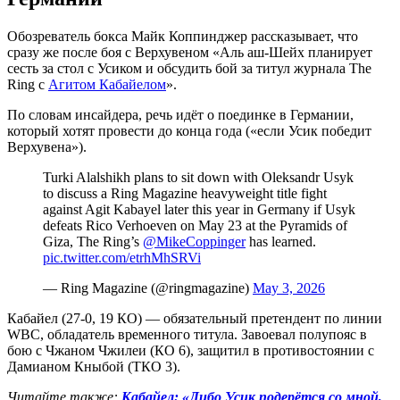
Обозреватель бокса Майк Коппинджер рассказывает, что
сразу же после боя с Верхувеном «Аль аш-Шейх планирует
сесть за стол с Усиком и обсудить бой за титул журнала The
Ring с
Агитом Кабайелом
».
По словам инсайдера, речь идёт о поединке в Германии,
который хотят провести до конца года («если Усик победит
Верхувена»).
Turki Alalshikh plans to sit down with Oleksandr Usyk
to discuss a Ring Magazine heavyweight title fight
against Agit Kabayel later this year in Germany if Usyk
defeats Rico Verhoeven on May 23 at the Pyramids of
Giza, The Ring’s
@MikeCoppinger
has learned.
pic.twitter.com/etrhMhSRVi
— Ring Magazine (@ringmagazine)
May 3, 2026
Кабайел (27-0, 19 КО) — обязательный претендент по линии
WBC, обладатель временного титула. Завоевал полупояс в
бою с Чжаном Чжилеи (КО 6), защитил в противостоянии с
Дамианом Кныбой (ТКО 3).
Читайте также:
Кабайел: «Либо Усик подерётся со мной,