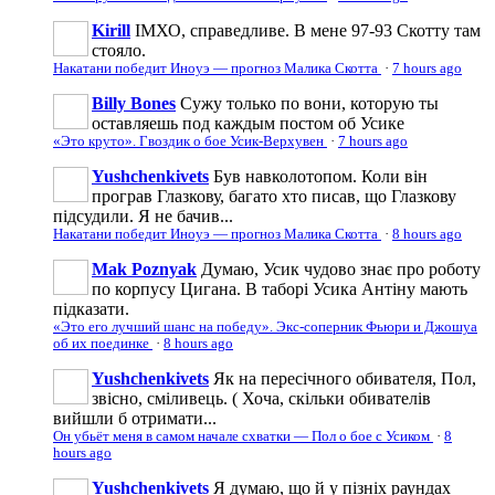
Kirill
ІМХО, справедливе. В мене 97-93 Скотту там
стояло.
Накатани победит Иноуэ — прогноз Малика Скотта
·
7 hours ago
Billy Bones
Сужу только по вони, которую ты
оставляешь под каждым постом об Усике
«Это круто». Гвоздик о бое Усик-Верхувен
·
7 hours ago
Yushchenkivets
Був навколотопом. Коли він
програв Глазкову, багато хто писав, що Глазкову
підсудили. Я не бачив...
Накатани победит Иноуэ — прогноз Малика Скотта
·
8 hours ago
Mak Poznyak
Думаю, Усик чудово знає про роботу
по корпусу Цигана. В таборі Усика Антіну мають
підказати.
«Это его лучший шанс на победу». Экс-соперник Фьюри и Джошуа
об их поединке
·
8 hours ago
Yushchenkivets
Як на пересічного обивателя, Пол,
звісно, сміливець. ( Хоча, скільки обивателів
вийшли б отримати...
Он убьёт меня в самом начале схватки — Пол о бое с Усиком
·
8
hours ago
Yushchenkivets
Я думаю, що й у пізніх раундах