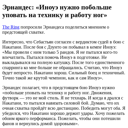
Эрнандес: «Иноуэ нужно побольше
уповать на технику и работу ног»
The Ring
попросили Эрнандеса поделиться мнением о
предстоящей схватке.
Интересно, что Себастьян согласен с вердиктом судей в бою с
Накатани. После боя с Дзунто он побывал в кемпе Иноуэ:
«Мы провели с ним только 5 рандов. Я не пытался кого-то
впечатлить. Пытался помочь Иноуэ в подготовке. Не
выкладывался на полную катушку. После того единственного
спарринга ко мне больше не обращались. Считаю, что Иноуэ
будет непросто. Накатани хорош. Сильный боец и техничный.
Точно такой же крутой чемпион, как и сам Иноуэ».
Эрнандес полагает, что в предстоящем бою Иноуэ нужно
«побольше уповать на технику и работу ног. Движения,
футворк — это не мой стиль. Я не технарь. И когда я дрался с
Накатани, то пытался навязать силовой бой. Думаю, что их
очная схватка пройдёт всю дистанцию. Победить могут оба. Я
убедился, что Накатани хорошо держит удары. Хочу пожелать
обоим яркого перформанса. Пожелать, чтобы они потешили
фанов и вернулись домой здоровыми».