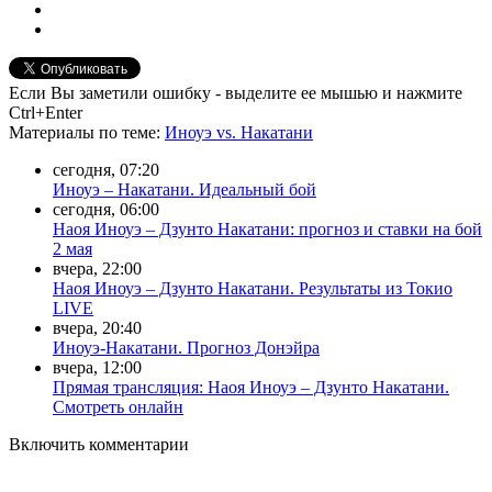
Если Вы заметили ошибку - выделите ее мышью и нажмите
Ctrl+Enter
Материалы
по теме
:
Иноуэ vs. Накатани
сегодня, 07:20
Иноуэ – Накатани. Идеальный бой
сегодня, 06:00
Наоя Иноуэ – Дзунто Накатани: прогноз и ставки на бой
2 мая
вчера, 22:00
Наоя Иноуэ – Дзунто Накатани. Результаты из Токио
LIVE
вчера, 20:40
Иноуэ-Накатани. Прогноз Донэйра
вчера, 12:00
Прямая трансляция: Наоя Иноуэ – Дзунто Накатани.
Смотреть онлайн
Включить комментарии