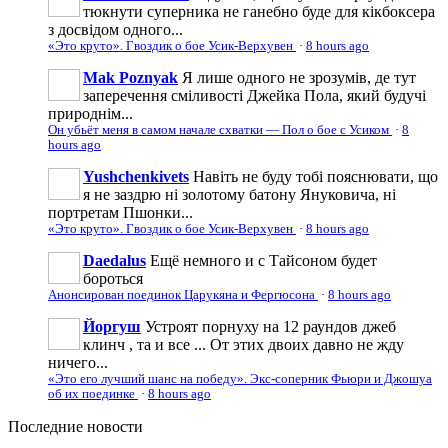
тюкнути суперника не ганебно буде для кікбоксера
з досвідом одного...
«Это круто». Гвоздик о бое Усик-Верхувен
·
8 hours ago
Mak Poznyak
Я лише одного не зрозумів, де тут
заперечення сміливості Джейка Пола, який будучі
природнім...
Он убьёт меня в самом начале схватки — Пол о бое с Усиком
·
8
hours ago
Yushchenkivets
Навіть не буду тобі пояснювати, що
я не заздрю ні золотому батону Януковича, ні
портретам Пшонки...
«Это круто». Гвоздик о бое Усик-Верхувен
·
8 hours ago
Daedalus
Ещё немного и с Тайсоном будет
бороться
Анонсирован поединок Царукяна и Фергюсона
·
8 hours ago
Йоргуш
Устроят порнуху на 12 раундов джеб
клинч , та и все ... От этих двоих давно не жду
ничего...
«Это его лучший шанс на победу». Экс-соперник Фьюри и Джошуа
об их поединке
·
8 hours ago
Последние
новости