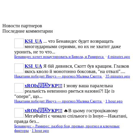
Новости
партнеров
Последние
комментарии
KSI_UA
... что Бенавидес будет возвращать
многоударными сериями, но их не хватит даже
уронить, не то что...
Бенавидес хочет нокаутировать и Бивола, и Рамиреса
·
4 minutes ago
KSI_UA
Я бій дивився, Скотт був кращим. Глазков
якось кволо й монотонно боксовав, "на отвалі"....
Накатани победит Иноуэ — прогноз Малика Скотта
·
35 minutes ago
xROIx🇺🇦УКР!!!
І знову ваша паралельна
реальність невпинно рветься назовні?! Це із
"опери", що...
Накатани победит Иноуэ — прогноз Малика Скотта
·
1 hour ago
xROIx🇺🇦УКР!!!
🔥В цьому гостроцікавому
МегаФайті є чимало спільного із Іноуе—Накатані,
правда без...
Бенавидес – Рамирес: разбор боя, превью, прогноз и ключевые
факторы
·
1 hour ago