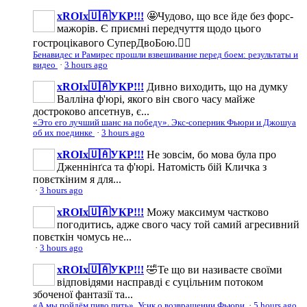
xROIx🇺🇦УКР!!!
🤩Чудово, що все йде без форс-
мажорів. Є приємні передчуття щодо цього
гостроцікавого СуперДвоБою.👍🏼
Бенавидес и Рамирес прошли взвешивание перед боем: результаты и
видео
·
3 hours ago
xROIx🇺🇦УКР!!!
Дивно виходить, що на думку
Валліна ф'юрі, якого він свого часу майже
достроково апсетнув, є...
«Это его лучший шанс на победу». Экс-соперник Фьюри и Джошуа
об их поединке
·
3 hours ago
xROIx🇺🇦УКР!!!
Не зовсім, бо мова була про
Дженнінґса та ф'юрі. Натомість бій Кличка з
повєткіним я для...
·
3 hours ago
xROIx🇺🇦УКР!!!
Можу максимум частково
погодитись, адже свого часу той самий агресивний
повєткін чомусь не...
·
3 hours ago
xROIx🇺🇦УКР!!!
🤣Те що ви називаєте своїми
відповідями насправді є суцільним потоком
збоченої фантазії та...
«А мы пойдём пиво пить». Усик о возвращении Фьюри
·
5 hours ago