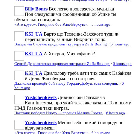
Billy Bones
Все легко проверяется, мудилка
Под следующими сообщениями об Усике ты
обязательно нагадишь.
«Это круто». Гвоздик о бое Усик-Верхувен
·
5 hours ago
KSI_UA
Варто ще Тесленка-Захожого туди ж
перепідписать, за ними Вихриста тощо.
Владислав Сиренко продолжит карьеру в Zuffa Boxing
·
6 hours ago
KSI_UA
А Хитров, Митрофанов?
Сергей Деревянченко подписал контракт с Zuffa Boxing
·
6 hours ago
KSI_UA
Джалолову треба дати тих самих Кабайєла
й Дичка/Кособуцького на потраву.
Джалолов проведёт бой в шоу Уордли-Дюбуа: есть соперник
·
6
hours ago
Yushchenkivets
Дивився бій Глазкова з
Каннінгемом, про який теж таке казали. То в ньому
НМД Глазков таки виграв.
Накатани победит Иноуэ — прогноз Малика Скотта
·
6 hours ago
Yushchenkivets
Менше себе нюхай і смороду не
відчуватимеш.
«Это круто». Гвоздик о бое Усик-Верхувен
·
6 hours ago