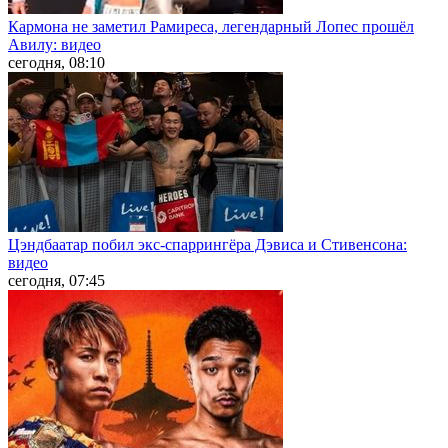
Кармона не заметил Рамиреса, легендарный Лопес прошёл
Авилу: видео
сегодня, 08:10
Цэндбаатар побил экс-спаррингёра Дэвиса и Стивенсона:
видео
сегодня, 07:45