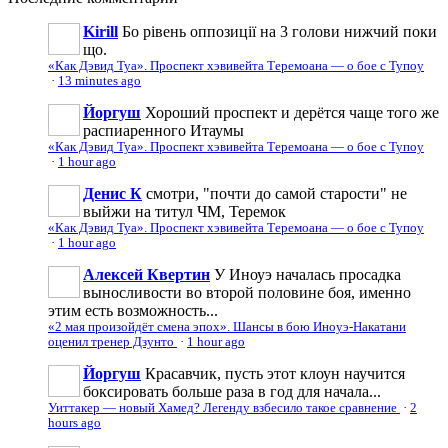
Kirill
Бо рівень оппозиції на 3 голови нижчий поки
що.
«Как Дэвид Туа». Проспект хэвивейта Теремоана — о бое с Тупоу
·
13 minutes ago
Йоргуш
Хороший проспект и дерётся чаще того же
распиаренного Итаумы
«Как Дэвид Туа». Проспект хэвивейта Теремоана — о бое с Тупоу
·
1 hour ago
Денис К
смотри, "почти до самой старости" не
выйжи на титул ЧМ, Теремок
«Как Дэвид Туа». Проспект хэвивейта Теремоана — о бое с Тупоу
·
1 hour ago
Алексей Квертин
У Иноуэ началась просадка
выносливости во второй половине боя, именно
этим есть возможность...
«2 мая произойдёт смена эпох». Шансы в бою Иноуэ-Накатани
оценил тренер Дзунто
·
1 hour ago
Йоргуш
Красавчик, пусть этот клоун научится
боксировать больше раза в год для начала...
Уиттакер — новый Хамед? Легенду взбесило такое сравнение
·
2
hours ago