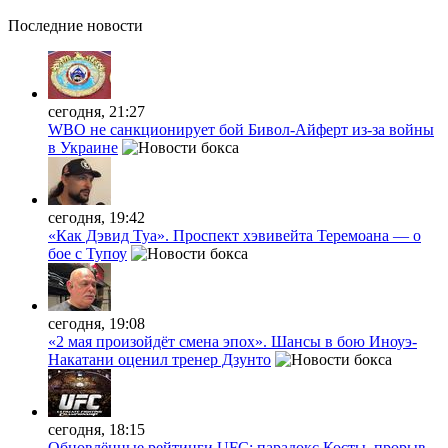
Последние
новости
сегодня, 21:27
WBO не санкционирует бой Бивол-Айферт из-за войны
в Украине
сегодня, 19:42
«Как Дэвид Туа». Проспект хэвивейта Теремоана — о
бое с Тупоу
сегодня, 19:08
«2 мая произойдёт смена эпох». Шансы в бою Иноуэ-
Накатани оценил тренер Дзунто
сегодня, 18:15
Обновлённые рейтинги UFC: парадокс Косты, прорыв