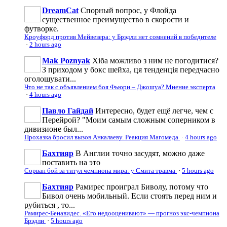
DreamCat
Спорный вопрос, у Флойда
существенное преимущество в скорости и
футворке.
Кроуфорд против Мейвезера: у Брэдли нет сомнений в победителе
·
2 hours ago
Mak Poznyak
Хіба можливо з ним не погодитися?
З приходом у бокс шейха, ця тенденція передчасно
оголошувати...
Что не так с объявлением боя Фьюри – Джошуа? Мнение эксперта
·
4 hours ago
Павло Гайдай
Интересно, будет ещё легче, чем с
Перейрой? "Моим самым сложным соперником в
дивизионе был...
Прохазка бросил вызов Анкалаеву. Реакция Магомеда
·
4 hours ago
Бахтияр
В Англии точно засудят, можно даже
поставить на это
Сорван бой за титул чемпиона мира: у Смита травма
·
5 hours ago
Бахтияр
Рамирес проиграл Биволу, потому что
Бивол очень мобильный. Если стоять перед ним и
рубиться , то...
Рамирес-Бенавидес. «Его недооценивают» — прогноз экс-чемпиона
Брэдли
·
5 hours ago