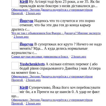
Kirill
Ну Агілері тоді було 23 роки, а не 35. Як би
прикладів коли боксери з низів діставалися до...
Официально: Энтони Джошуа подерётся с супернокаутёром
Пренгой
·
2 hours ago
Йоргуш
Надеюсь что то случится и это порно
отменят, что бы эти два гея до конца карьер
дрались с...
Что не так с объявлением боя Фьюри – Джошуа? Мнение эксперта
·
2 hours ago
Йоргуш
В супертяжах все круто ? Ничего не надо
менять? Мда... А куда делись нормальные
журналисты с...
Самые крутые весовые дивизионы в боксе
·
2 hours ago
Yushchenkivets
А скільки елітних перемог ( або
бодай рівня спрацьованого Давейка ) мав Агілера
на момент бою з...
Официально: Энтони Джошуа подерётся с супернокаутёром
Пренгой
·
2 hours ago
Kirill
Cуперечливо, Йока його хоч перебоксувати
міг би, а в Пренги на це шансів 0. А удар не факт
що...
Официально: Энтони Джошуа подерётся с супернокаутёром
Пренгой
·
2 hours ago