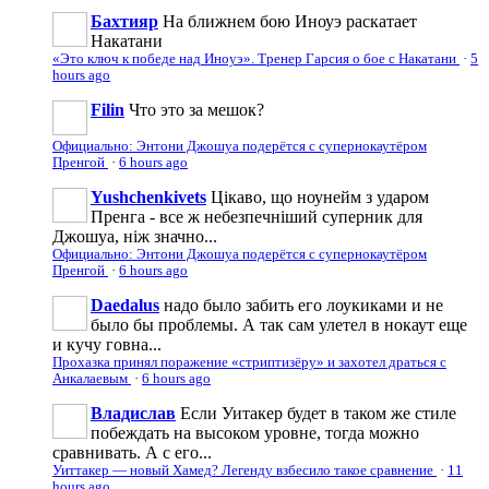
Бахтияр
На ближнем бою Иноуэ раскатает
Накатани
«Это ключ к победе над Иноуэ». Тренер Гарсия о бое с Накатани
·
5
hours ago
Filin
Что это за мешок?
Официально: Энтони Джошуа подерётся с супернокаутёром
Пренгой
·
6 hours ago
Yushchenkivets
Цікаво, що ноунейм з ударом
Пренга - все ж небезпечніший суперник для
Джошуа, ніж значно...
Официально: Энтони Джошуа подерётся с супернокаутёром
Пренгой
·
6 hours ago
Daedalus
надо было забить его лоукиками и не
было бы проблемы. А так сам улетел в нокаут еще
и кучу говна...
Прохазка принял поражение «стриптизёру» и захотел драться с
Анкалаевым
·
6 hours ago
Владислав
Если Уитакер будет в таком же стиле
побеждать на высоком уровне, тогда можно
сравнивать. А с его...
Уиттакер — новый Хамед? Легенду взбесило такое сравнение
·
11
hours ago