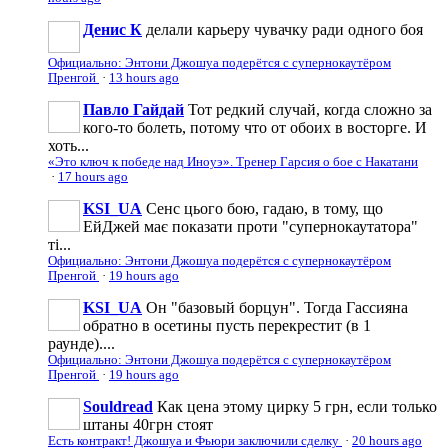
Денис К
делали карьеру чувачку ради одного боя
Официально: Энтони Джошуа подерётся с супернокаутёром
Пренгой
·
13 hours ago
Павло Гайдай
Тот редкий случай, когда сложно за
кого-то болеть, потому что от обоих в восторге. И
хоть...
«Это ключ к победе над Иноуэ». Тренер Гарсия о бое с Накатани
·
17 hours ago
KSI_UA
Сенс цього бою, гадаю, в тому, що
ЕйДжей має показати проти "супернокаутатора"
ті...
Официально: Энтони Джошуа подерётся с супернокаутёром
Пренгой
·
19 hours ago
KSI_UA
Он "базовый борцун". Тогда Гассияна
обратно в осетины пусть перекрестит (в 1
раунде)....
Официально: Энтони Джошуа подерётся с супернокаутёром
Пренгой
·
19 hours ago
Souldread
Как цена этому цирку 5 грн, если только
штаны 40грн стоят
Есть контракт! Джошуа и Фьюри заключили сделку
·
20 hours ago