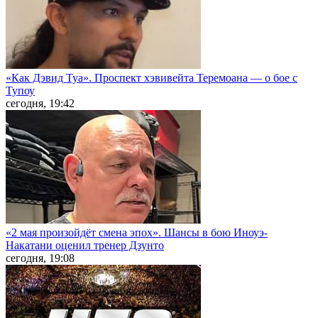
«Как Дэвид Туа». Проспект хэвивейта Теремоана — о бое с
Тупоу
сегодня, 19:42
«2 мая произойдёт смена эпох». Шансы в бою Иноуэ-
Накатани оценил тренер Дзунто
сегодня, 19:08