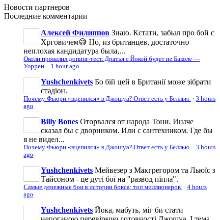
Новости
партнеров
Последние
комментарии
Алексей Филиппов
Знаю. Кстати, забыл про бой с
Хрговичем😅 Но, из британцев, достаточно
неплохая кандидатура была,...
Околи провалил допинг-тест. Дратья с Йокой будет не Баколе —
Уоррен
·
1 hour ago
Yushchenkivets
Бо бій цей в Британії може зібрати
стадіон.
Почему Фьюри «вцепился» в Джошуа? Ответ есть у Беллью
·
3 hours
ago
Billy Bones
Оторвался от народа Тони. Иначе
сказал бы с дворником. Или с сантехником. Где бы
я не видел...
Почему Фьюри «вцепился» в Джошуа? Ответ есть у Беллью
·
3 hours
ago
Yushchenkivets
Мейвезер з Макгрегором та Льюїс з
Тайсоном - це дуті бої на "развод піпла".
Самые денежные бои в истории бокса: топ миллионеров
·
4 hours
ago
Yushchenkivets
Йока, мабуть, міг би стати
непоганою перевіркою готовності Джошуа. І тема