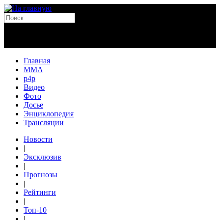
Главная
MMA
p4p
Видео
Фото
Досье
Энциклопедия
Трансляции
Новости
|
Эксклюзив
|
Прогнозы
|
Рейтинги
|
Топ-10
|