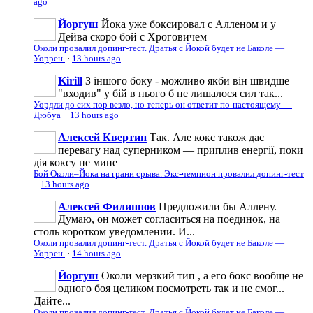
ago
Йоргуш
Йока уже боксировал с Алленом и у
Дейва скоро бой с Хроговичем
Околи провалил допинг-тест. Дратья с Йокой будет не Баколе —
Уоррен
·
13 hours ago
Kirill
З іншого боку - можливо якби він швидше
"входив" у бій в нього б не лишалося сил так...
Уордли до сих пор везло, но теперь он ответит по-настоящему —
Дюбуа
·
13 hours ago
Алексей Квертин
Так. Але кокс також дає
перевагу над суперником — приплив енергії, поки
дія коксу не мине
Бой Околи–Йока на грани срыва. Экс-чемпион провалил допинг-тест
·
13 hours ago
Алексей Филиппов
Предложили бы Аллену.
Думаю, он может согласиться на поединок, на
столь коротком уведомлении. И...
Околи провалил допинг-тест. Дратья с Йокой будет не Баколе —
Уоррен
·
14 hours ago
Йоргуш
Околи мерзкий тип , а его бокс вообще не
одного боя целиком посмотреть так и не смог...
Дайте...
Околи провалил допинг-тест. Дратья с Йокой будет не Баколе —