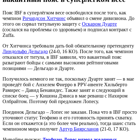
Пояс IBF в суперлёгком весе освободился после того, как
чемпион
Ричардсон Хитчинс
объявил о смене дивизиона. До
этого он сорвал титульную защиту с
Оскаром Дуарте
(сослался на проблемы со здоровьем) и подписал контракт с
Zuffa.
От Хитчинса требовали дать бой обязательному претенденту
Линдольфо Дельгадо
(24-0, 16 КО). После того, как чемпион
отказался от титула, в IBF заявили, что вакантный пояс
разыграют бойцы с самыми высокими рейтинговыми
позициями — Дельгадо и Дуарте.
Получилось немного не так, поскольку Дуарте занят — в мае
проведёт бой с Анхелем Фиерро в PPV-ивенте Хильберто
Рамирес – Давид Бенавидес. Также занят и следующий в
списке боец — у Кишона Дэвиса в мае реванш с Нахиром
Олбрайтом. Поэтому бой предложен Лопесу.
Поединок Дельгадо – Лопес не заказан. Пока что в IBF просто
уточняют статус Теофимо и его готовность принять схватку.
Если он откажется (а это более чем реально), тогда шанс стать
чемпионом мира получит
Артур Биярсланов
(21-0, 17 КО).
Читайте также:
Теофимо Лопес назвал желанных