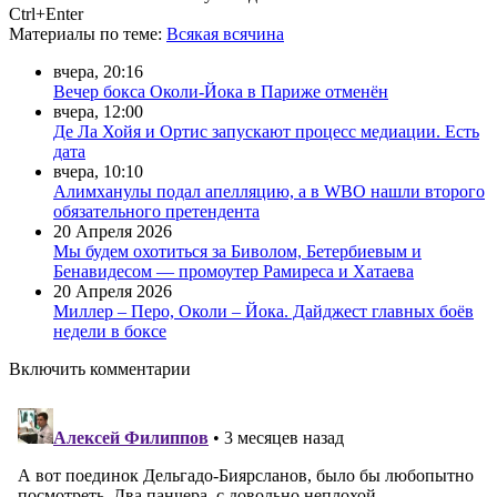
Ctrl+Enter
Материалы
по теме
:
Всякая всячина
вчера, 20:16
Вечер бокса Околи-Йока в Париже отменён
вчера, 12:00
Де Ла Хойя и Ортис запускают процесс медиации. Есть
дата
вчера, 10:10
Алимханулы подал апелляцию, а в WBO нашли второго
обязательного претендента
20 Апреля 2026
Мы будем охотиться за Биволом, Бетербиевым и
Бенавидесом — промоутер Рамиреса и Хатаева
20 Апреля 2026
Миллер – Перо, Околи – Йока. Дайджест главных боёв
недели в боксе
Включить комментарии