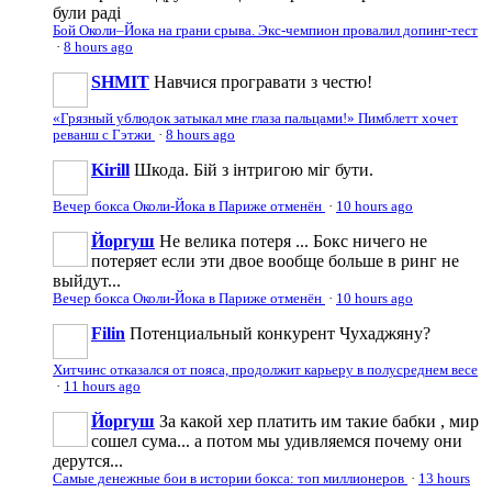
були раді
Бой Околи–Йока на грани срыва. Экс-чемпион провалил допинг-тест
·
8 hours ago
SHMIT
Навчися програвати з честю!
«Грязный ублюдок затыкал мне глаза пальцами!» Пимблетт хочет
реванш с Гэтжи
·
8 hours ago
Kirill
Шкода. Бій з інтригою міг бути.
Вечер бокса Околи-Йока в Париже отменён
·
10 hours ago
Йоргуш
Не велика потеря ... Бокс ничего не
потеряет если эти двое вообще больше в ринг не
выйдут...
Вечер бокса Околи-Йока в Париже отменён
·
10 hours ago
Filin
Потенциальный конкурент Чухаджяну?
Хитчинс отказался от пояса, продолжит карьеру в полусреднем весе
·
11 hours ago
Йоргуш
За какой хер платить им такие бабки , мир
сошел сума... а потом мы удивляемся почему они
дерутся...
Самые денежные бои в истории бокса: топ миллионеров
·
13 hours