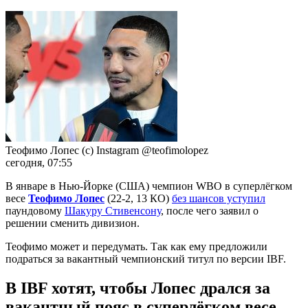
Теофимо Лопес (с) Instagram @teofimolopez
сегодня, 07:55
В январе в Нью-Йорке (США) чемпион WBO в суперлёгком
весе
Теофимо Лопес
(22-2, 13 КО)
без шансов уступил
паундовому
Шакуру Стивенсону
, после чего заявил о
решении сменить дивизион.
Теофимо может и передумать. Так как ему предложили
подраться за вакантный чемпионский титул по версии IBF.
В
IBF
хотят, чтобы Лопес дрался за
вакантный пояс в суперлёгком весе