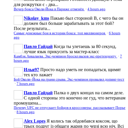
для розкрутки є - два...
Вечер бокса Околи-Йока в Париже отменён
·
4 hours ago
Nikolay_kms
Пакьяо был стороной В, с чего бы он
должен был больше зарабатывать за этот бой?
После результата...
Самые денежные бои в истории бокса: топ миллионеров
·
6 hours
ago
Павло Гайдай
Когда ты улетаешь за 80 секунд,
лучше язык прикусить за мастер-класс
Камбэк Анкалаева. Экс-чемпион бросил вызов экс-претенденту
·
7
hours ago
Илья97
Просто надо уметь не попадаться, щимят
тех кто лажает
Бой Околи–Йока на грани срыва. Экс-чемпион провалил допинг-тест
·
7 hours ago
Павло Гайдай
Палка о двух концах на самом деле.
С одной стороны это конечно не гуд, что ветеранам
промоушена...
Почему UFC не отпускает бойцов в кроссоверы: рассказывает Порье
·
8 hours ago
Alex Lopes
Я колись так обдовбався коксом, що
трьох подруг із общаги жарив по черзі всю ніч. Всі