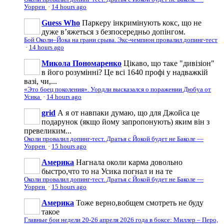
Уоррен
·
14 hours ago
Guess Who
Паркеру інкримінують кокс, що не
дуже вʼяжеться з безпосередньо допінгом.
Бой Околи–Йока на грани срыва. Экс-чемпион провалил допинг-тест
·
14 hours ago
Микола Пономаренко
Цікаво, що таке "дивізіон"
в його розумінні? Це всі 1640 профі у надважкій
вазі, чи,...
«Это боец поколения». Уордли высказался о поражении Дюбуа от
Усика
·
14 hours ago
grid
А я от навпаки думаю, що для Джойса це
подарунок (якщо йому запропонують) яким він з
превеликим...
Околи провалил допинг-тест. Дратья с Йокой будет не Баколе —
Уоррен
·
15 hours ago
Америка
Нагнала околи карма довольно
быстро,что то на Усика погнал и на те
Околи провалил допинг-тест. Дратья с Йокой будет не Баколе —
Уоррен
·
15 hours ago
Америка
Тоже верно,вобщем смотреть не буду
такое
Главные бои недели 20-26 апреля 2026 года в боксе: Миллер – Перо,