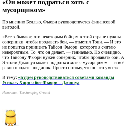
«Он может подраться хоть с
мусорщиком»
По мнению Беллью, Фьюри руководствуется финансовой
выгодой.
«Все забывают, что некоторым бойцам в этой стране нужны
соперники, чтобы продавать бои, — отметил Тони. — И это
не попытка принизить Тайсон Фьюри, которого я считаю
невероятным. То, что он делает, — гениально. Но очевидно,
что Тайсону Фьюри нужен соперник, чтобы продавать бои. А
Энтони Джошуа может подраться хоть с мусорщиком — и всё
равно продать поединок. Просто потому, что он это умеет»
В тему:
«Будем руководствоваться советами команды
Усика». Хирн о бое Фьюри – Джошуа
Источник:
The Stomping Ground