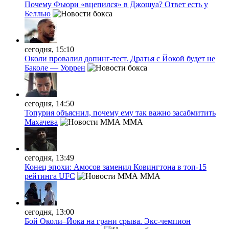
Почему Фьюри «вцепился» в Джошуа? Ответ есть у
Беллью
сегодня, 15:10
Околи провалил допинг-тест. Дратья с Йокой будет не
Баколе — Уоррен
сегодня, 14:50
Топурия объяснил, почему ему так важно засабмитить
Махачева
MMA
сегодня, 13:49
Конец эпохи: Амосов заменил Ковингтона в топ-15
рейтинга UFC
MMA
сегодня, 13:00
Бой Околи–Йока на грани срыва. Экс-чемпион