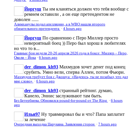
Йоргуш
Ты им кланяться должен что тебя вообще с
ремнем оставили , а он еще претендентом не
доволен ......
Алимханулы подал апелляцию, а в WBO нашли второго
обязательного претендента
·
4 hours ago
Йоргуш
По сравнению с Перо Миллер просто
невероятный боец )) Перо был хорош в любителях
но что то в...
Главные бои недели 20-26 апреля 2026 года в боксе: Миллер – Перо,
Околи – Йока
·
6 hours ago
der_dimon_kh93
Махмудов хочет денег под конец
срубить. Умно вели, сперва Аллен, потом Фьюри.
Махмудов требует боя с Джошуа: «Надеюсь, ты не позабыл, что дал
мне слово»
·
6 hours ago
der_dimon_kh93
странный рейтинг. думаю,
Канело, Эннис заслуживают там быть.
Без Бетербиева. Обновился pound-for-pound от The Ring
·
6 hours
ago
Илья97
Ну травмировал бы и что? Папа заплатит
за лечение
Очередная выходка Царукяна. Заявления сторон
·
7 hours ago