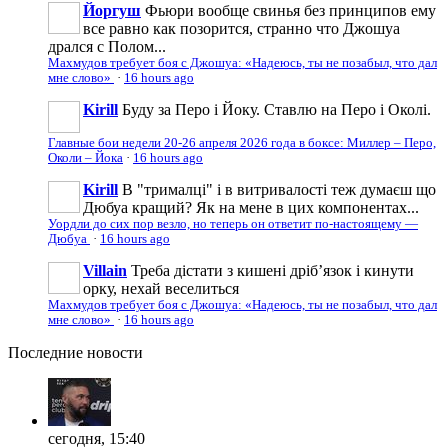
Йоргуш
Фьюри вообще свинья без принципов ему
все равно как позорится, странно что Джошуа
дрался с Полом...
Махмудов требует боя с Джошуа: «Надеюсь, ты не позабыл, что дал
мне слово»
·
16 hours ago
Kirill
Буду за Перо і Йоку. Ставлю на Перо і Околі.
Главные бои недели 20-26 апреля 2026 года в боксе: Миллер – Перо,
Околи – Йока
·
16 hours ago
Kirill
В "трималці" і в витривалості теж думаєш що
Дюбуа кращий? Як на мене в цих компонентах...
Уордли до сих пор везло, но теперь он ответит по-настоящему —
Дюбуа
·
16 hours ago
Villain
Треба дістати з кишені дрібʼязок і кинути
орку, нехай веселиться
Махмудов требует боя с Джошуа: «Надеюсь, ты не позабыл, что дал
мне слово»
·
16 hours ago
Последние
новости
сегодня, 15:40