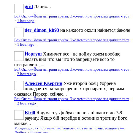
grid
Лайно...
Бой Околи–Йока на грани срыва. Экс-чемпион провалил допинг-тест
·
1 hour ago
der_dimon_kh93
на каждого околи найдется баколе
Бой Околи–Йока на грани срыва. Экс-чемпион провалил допинг-тест
·
1 hour ago
Йоргуш
Химичат все , не пойму зачем вообще
делать вид что вы что то запрещаете кого то
отстраняете ,...
Бой Околи–Йока на грани срыва. Экс-чемпион провалил допинг-тест
·
2 hours ago
Алексей Квертин
Уже второй боец Уоррена
попадается на запрещенных препаратах, первым
оказался Паркер, сейчас...
Бой Околи–Йока на грани срыва. Экс-чемпион провалил допинг-тест
·
2 hours ago
Kirill
Я думаю у Дюбуа є непогані шанси до 7-8
раунду. Якщо бій перейде в останню третину його
майже...
Уордли до сих пор везло, но теперь он ответит по-настоящему —
Дюбуа
·
4 hours ago