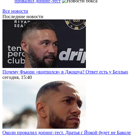
провалил допинг-тест
Все новости
Последние
новости
Почему Фьюри «вцепился» в Джошуа? Ответ есть у Беллью
сегодня, 15:40
Околи провалил допинг-тест. Дратья с Йокой будет не Баколе