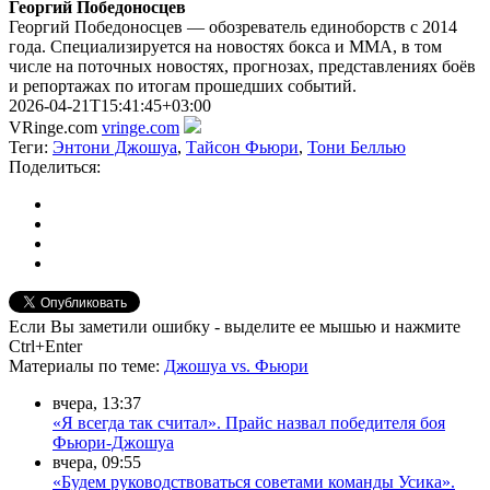
Георгий Победоносцев
Георгий Победоносцев — обозреватель единоборств с 2014
года. Специализируется на новостях бокса и ММА, в том
числе на поточных новостях, прогнозах, представлениях боёв
и репортажах по итогам прошедших событий.
2026-04-21T15:41:45+03:00
VRinge.com
vringe.com
Теги:
Энтони Джошуа
,
Тайсон Фьюри
,
Тони Беллью
Поделиться:
Если Вы заметили ошибку - выделите ее мышью и нажмите
Ctrl+Enter
Материалы
по теме
:
Джошуа vs. Фьюри
вчера, 13:37
«Я всегда так считал». Прайс назвал победителя боя
Фьюри-Джошуа
вчера, 09:55
«Будем руководствоваться советами команды Усика».