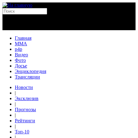
Главная
MMA
p4p
Видео
Фото
Досье
Энциклопедия
Трансляции
Новости
|
Эксклюзив
|
Прогнозы
|
Рейтинги
|
Топ-10
|