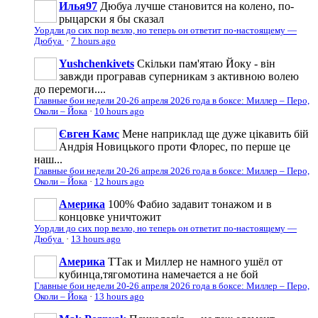
Илья97
Дюбуа лучше становится на колено, по-
рыцарски я бы сказал
Уордли до сих пор везло, но теперь он ответит по-настоящему —
Дюбуа
·
7 hours ago
Yushchenkivets
Скільки пам'ятаю Йоку - він
завжди програвав суперникам з активною волею
до перемоги....
Главные бои недели 20-26 апреля 2026 года в боксе: Миллер – Перо,
Околи – Йока
·
10 hours ago
Євген Камс
Мене наприклад ще дуже цікавить бій
Андрія Новицького проти Флорес, по перше це
наш...
Главные бои недели 20-26 апреля 2026 года в боксе: Миллер – Перо,
Околи – Йока
·
12 hours ago
Америка
100% Фабио задавит тонажом и в
концовке уничтожит
Уордли до сих пор везло, но теперь он ответит по-настоящему —
Дюбуа
·
13 hours ago
Америка
ТТак и Миллер не намного ушёл от
кубинца,тягомотина намечается а не бой
Главные бои недели 20-26 апреля 2026 года в боксе: Миллер – Перо,
Околи – Йока
·
13 hours ago