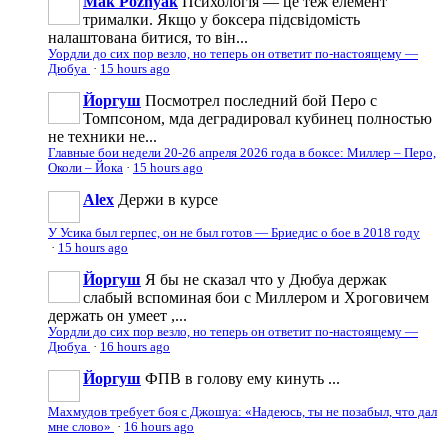
Mak Poznyak
Психологія — це теж елемент
трималки. Якщо у боксера підсвідомість
налаштована битися, то він...
Уордли до сих пор везло, но теперь он ответит по-настоящему —
Дюбуа
·
15 hours ago
Йоргуш
Посмотрел последний бой Перо с
Томпсоном, мда деградировал кубинец полностью
не техники не...
Главные бои недели 20-26 апреля 2026 года в боксе: Миллер – Перо,
Околи – Йока
·
15 hours ago
Аlеx
Держи в курсе
У Усика был герпес, он не был готов — Бриедис о бое в 2018 году
·
15 hours ago
Йоргуш
Я бы не сказал что у Дюбуа держак
слабый вспоминая бои с Миллером и Хроговичем
держать он умеет ,...
Уордли до сих пор везло, но теперь он ответит по-настоящему —
Дюбуа
·
16 hours ago
Йоргуш
ФПВ в голову ему кинуть ...
Махмудов требует боя с Джошуа: «Надеюсь, ты не позабыл, что дал
мне слово»
·
16 hours ago