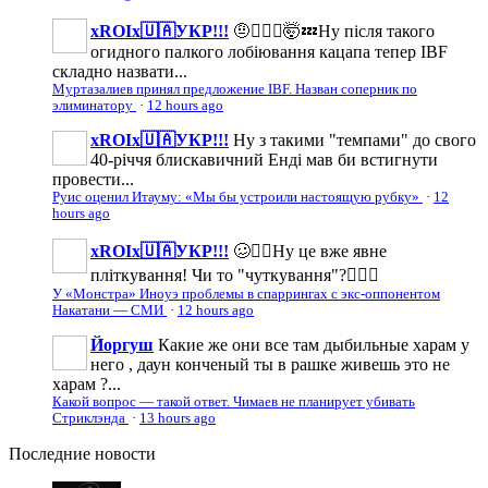
xROIx🇺🇦УКР!!!
🤨🤦🏻‍♂️🤯💤Ну після такого
огидного палкого лобіювання кацапа тепер IBF
складно назвати...
Муртазалиев принял предложение IBF. Назван соперник по
элиминатору
·
12 hours ago
xROIx🇺🇦УКР!!!
Ну з такими "темпами" до свого
40-річчя блискавичний Енді мав би встигнути
провести...
Руис оценил Итауму: «Мы бы устроили настоящую рубку»
·
12
hours ago
xROIx🇺🇦УКР!!!
🥴☝🏼Ну це вже явне
пліткування! Чи то "чуткування"?👈🏼🤡
У «Монстра» Иноуэ проблемы в спаррингах с экс-оппонентом
Накатани — СМИ
·
12 hours ago
Йоргуш
Какие же они все там дыбильные харам у
него , даун конченый ты в рашке живешь это не
харам ?...
Какой вопрос — такой ответ. Чимаев не планирует убивать
Стриклэнда
·
13 hours ago
Последние
новости