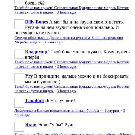
боевые😁
Такой бокс нам нужен! Сексапильная Бриджес и экс-модель Коттон
на весах: фото и видео
·
3 hours ago
Billy Bones
А мог бы и на грузинском ответить.
Ругань на нем звучит очень эмоционально. И
переводить не нужно...
Сехудо обратился к Двалишвили на русском. Зацените реакцию
Мераба: видео
·
3 hours ago
Владимир
Такой бокс мне не нужен. Кому нужен-
вперёд!
Такой бокс нам нужен! Сексапильная Бриджес и экс-модель Коттон
на весах: фото и видео
·
3 hours ago
Угу
В принципе, дальше можно и не боксировать,
мы всё увидели.)
Такой бокс нам нужен! Сексапильная Бриджес и экс-модель Коттон
на весах: фото и видео
·
3 hours ago
Такаhuli
Лома-лучший!
Ломаченко и Канело вдохновили заняться боксом — Топурия
·
3
hours ago
Яков
Энди "я бы" Руис
Руис оценил Итауму: «Мы бы устроили настоящую рубку»
·
6 hours