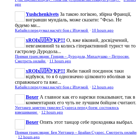
ago
Yushchenkivets
За такою логікою, збірна Франції,
вигравши мундіаль, може сказати: "Фсьо. Не
будемо ми...
Кабайел передумал насчёт боя с Итаумой
·
10 hours ago
xROIx🇺🇦УКР!!!
О, вже віковий, досвідчений,
невгамовний та колись гіперактивний турист чи то
гастролер Дуродола...
Прямая трансляция: Грицив – Дуродола, Михалушко – Петросян.
Смотреть онлайн
·
11 hours ago
xROIx🇺🇦УКР!!!
Якби такий поєдинок таки
відбувся, то я б однозначно цілковито вболівав за
справжнього та вже...
Кабайел передумал насчёт боя с Итаумой
·
12 hours ago
Boxer
А главное как его нарезки показывают, так в
комментариях его чуть не лучшим бойцом считают.
Уиттакер заметно тяжелее Суареса перед боем: состоялось
взвешивание
·
12 hours ago
Boxer
Опять этот танцор себе проходняка выбрал.
Прямая трансляция: Бен Уиттакер – Брайан Суарес. Смотреть онлайн
·
12 hours ago