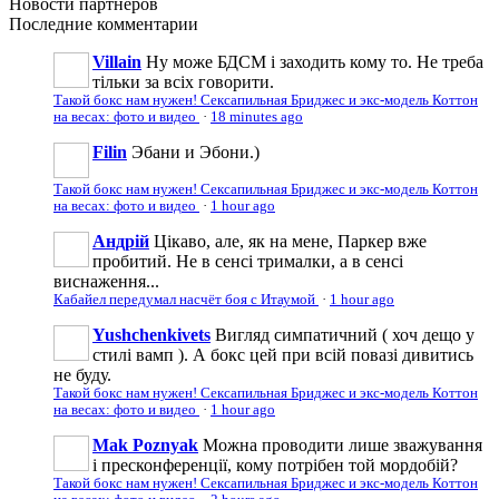
Новости
партнеров
Последние
комментарии
Villain
Ну може БДСМ і заходить кому то. Не треба
тільки за всіх говорити.
Такой бокс нам нужен! Сексапильная Бриджес и экс-модель Коттон
на весах: фото и видео
·
18 minutes ago
Filin
Эбани и Эбони.)
Такой бокс нам нужен! Сексапильная Бриджес и экс-модель Коттон
на весах: фото и видео
·
1 hour ago
Андрій
Цікаво, але, як на мене, Паркер вже
пробитий. Не в сенсі трималки, а в сенсі
виснаження...
Кабайел передумал насчёт боя с Итаумой
·
1 hour ago
Yushchenkivets
Вигляд симпатичний ( хоч дещо у
стилі вамп ). А бокс цей при всій повазі дивитись
не буду.
Такой бокс нам нужен! Сексапильная Бриджес и экс-модель Коттон
на весах: фото и видео
·
1 hour ago
Mak Poznyak
Можна проводити лише зважування
і пресконференції, кому потрібен той мордобій?
Такой бокс нам нужен! Сексапильная Бриджес и экс-модель Коттон