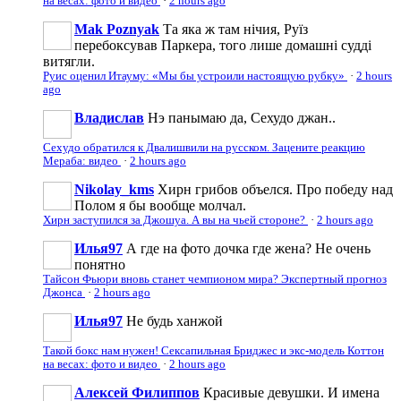
на весах: фото и видео
·
2 hours ago
Mak Poznyak
Та яка ж там нічия, Руїз
перебоксував Паркера, того лише домашні судді
витягли.
Руис оценил Итауму: «Мы бы устроили настоящую рубку»
·
2 hours
ago
Владислав
Нэ панымаю да, Сехудо джан..
Сехудо обратился к Двалишвили на русском. Зацените реакцию
Мераба: видео
·
2 hours ago
Nikolay_kms
Хирн грибов объелся. Про победу над
Полом я бы вообще молчал.
Хирн заступился за Джошуа. А вы на чьей стороне?
·
2 hours ago
Илья97
А где на фото дочка где жена? Не очень
понятно
Тайсон Фьюри вновь станет чемпионом мира? Экспертный прогноз
Джонса
·
2 hours ago
Илья97
Не будь ханжой
Такой бокс нам нужен! Сексапильная Бриджес и экс-модель Коттон
на весах: фото и видео
·
2 hours ago
Алексей Филиппов
Красивые девушки. И имена