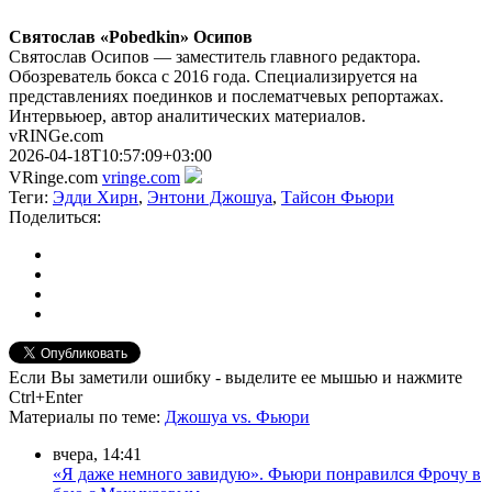
Святослав «Pobedkin» Осипов
Святослав Осипов — заместитель главного редактора.
Обозреватель бокса с 2016 года. Специализируется на
представлениях поединков и послематчевых репортажах.
Интервьюер, автор аналитических материалов.
vRINGe.com
2026-04-18T10:57:09+03:00
VRinge.com
vringe.com
Теги:
Эдди Хирн
,
Энтони Джошуа
,
Тайсон Фьюри
Поделиться:
Если Вы заметили ошибку - выделите ее мышью и нажмите
Ctrl+Enter
Материалы
по теме
:
Джошуа vs. Фьюри
вчера, 14:41
«Я даже немного завидую». Фьюри понравился Фрочу в