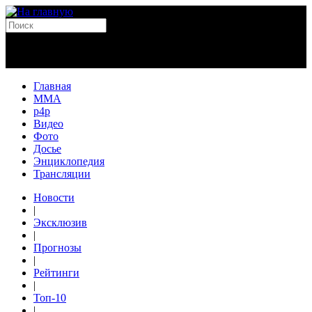
Главная
MMA
p4p
Видео
Фото
Досье
Энциклопедия
Трансляции
Новости
|
Эксклюзив
|
Прогнозы
|
Рейтинги
|
Топ-10
|