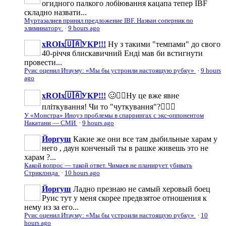
огидного палкого лобіювання кацапа тепер IBF
складно назвати...
Муртазалиев принял предложение IBF. Назван соперник по
элиминатору
·
9 hours ago
xROIx🇺🇦УКР!!!
Ну з такими "темпами" до свого
40-річчя блискавичний Енді мав би встигнути
провести...
Руис оценил Итауму: «Мы бы устроили настоящую рубку»
·
9 hours
ago
xROIx🇺🇦УКР!!!
🥴☝🏼Ну це вже явне
пліткування! Чи то "чуткування"?👈🏼🤡
У «Монстра» Иноуэ проблемы в спаррингах с экс-оппонентом
Накатани — СМИ
·
9 hours ago
Йоргуш
Какие же они все там дыбильные харам у
него , даун конченый ты в рашке живешь это не
харам ?...
Какой вопрос — такой ответ. Чимаев не планирует убивать
Стриклэнда
·
10 hours ago
Йоргуш
Ладно презнаю не самый херовый боец
Руис тут у меня скорее предвзятое отношения к
нему из за его...
Руис оценил Итауму: «Мы бы устроили настоящую рубку»
·
10
hours ago