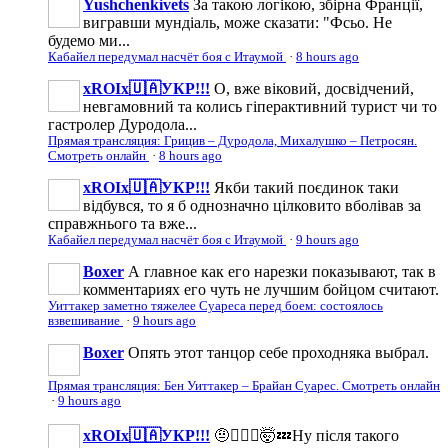
Yushchenkivets
За такою логікою, збірна Франції,
вигравши мундіаль, може сказати: "Фсьо. Не
будемо ми...
Кабайел передумал насчёт боя с Итаумой
·
8 hours ago
xROIx🇺🇦УКР!!!
О, вже віковий, досвідчений,
невгамовний та колись гіперактивний турист чи то
гастролер Дуродола...
Прямая трансляция: Грицив – Дуродола, Михалушко – Петросян.
Смотреть онлайн
·
8 hours ago
xROIx🇺🇦УКР!!!
Якби такий поєдинок таки
відбувся, то я б однозначно цілковито вболівав за
справжнього та вже...
Кабайел передумал насчёт боя с Итаумой
·
9 hours ago
Boxer
А главное как его нарезки показывают, так в
комментариях его чуть не лучшим бойцом считают.
Уиттакер заметно тяжелее Суареса перед боем: состоялось
взвешивание
·
9 hours ago
Boxer
Опять этот танцор себе проходняка выбрал.
Прямая трансляция: Бен Уиттакер – Брайан Суарес. Смотреть онлайн
·
9 hours ago
xROIx🇺🇦УКР!!!
🤨🤦🏻‍♂️🤯💤Ну після такого