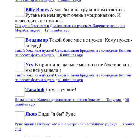
Billy Bones
А мог бы и на грузинском ответить.
Ругань на нем звучит очень эмоционально. И
переводить не нужно...
Сехудо обратился к Двалишвили на русском. Зацените реакцию
Мераба: видео
·
12 minutes ago
Владимир
Такой бокс мне не нужен. Кому нужен-
вперёд!
Такой бокс нам нужен! Сексапильная Бриджес и экс-модель Коттон
на весах: фото и видео
·
16 minutes ago
Угу
В принципе, дальше можно и не боксировать,
мы всё увидели.)
Такой бокс нам нужен! Сексапильная Бриджес и экс-модель Коттон
на весах: фото и видео
·
41 minutes ago
Такаhuli
Лома-лучший!
Ломаченко и Канело вдохновили заняться боксом — Топурия
·
56
minutes ago
Яков
Энди "я бы" Руис
Руис оценил Итауму: «Мы бы устроили настоящую рубку»
·
3 hours
ago