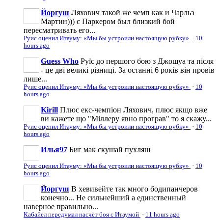
Йоргуш
Ляхович такой же чемп как и Чарльз
Мартин))) с Паркером был близкий бой
пересматривать его...
Руис оценил Итауму: «Мы бы устроили настоящую рубку»
·
10
hours ago
Guess Who
Руїс до першого бою з Джошуа та після
- це дві великі різниці. За останні 6 років він провів
лише...
Руис оценил Итауму: «Мы бы устроили настоящую рубку»
·
10
hours ago
Kirill
Плюс екс-чемпіон Ляхович, плюс якщо вже
ви кажете що "Міллеру явно програв" то я скажу...
Руис оценил Итауму: «Мы бы устроили настоящую рубку»
·
10
hours ago
Илья97
Биг мак скушай пухляш
Руис оценил Итауму: «Мы бы устроили настоящую рубку»
·
10
hours ago
Йоргуш
В хевивейте так много бодипанчеров
конечно... Не сильнейший а единственный
наверное правильно...
Кабайел передумал насчёт боя с Итаумой
·
11 hours ago