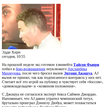
Эдди Хирн
сегодня, 10:55
На прошлой неделе экс-гегемон хэвивейта
Тайсон Фьюри
побил в
бою-возвращении
неуклюжего
Арсланбека
Махмудова
, после чего бросил вызов
Энтони Джошуа
. AJ
вызов не принял, так как подписанного контракта у них нет.
Считает всё это игрой на публику и чувствует себя «боссом»,
«домовладельцем» и «хозяином положения».
С Джошуа не согласился эксперт бокса Саймон Джордан.
Напоминает, что AJ давно утратил чемпионский титул,
брутально проиграл Дэниелу Дюбуа, может похвастаться