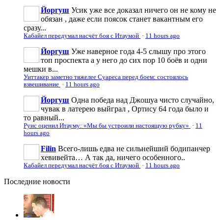
Йоргуш
Усик уже все доказал ничего он не кому не
обязан , даже если поясок станет вакантным его
сразу...
Кабайел передумал насчёт боя с Итаумой
·
11 hours ago
Йоргуш
Уже наверное года 4-5 слышу про этого
топ проспекта а у него до сих пор 10 боёв и одни
мешки в...
Уиттакер заметно тяжелее Суареса перед боем: состоялось
взвешивание
·
11 hours ago
Йоргуш
Одна победа над Джошуа чисто случайно,
чувак в латерею выйграл , Ортису 64 года было и
то равный...
Руис оценил Итауму: «Мы бы устроили настоящую рубку»
·
11
hours ago
Filin
Всего-лишь едва не сильнейший бодипанчер
хевивейта… А так да, ничего особенного..
Кабайел передумал насчёт боя с Итаумой
·
11 hours ago
Последние
новости