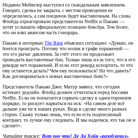
Недавно Мейвезер выступил со скандальным заявлением.
Говорит, сделка не закрыта, с местом проведения не
определились, а сам поединок будет выставочным. На слова
Флойда отреагировали представители Netflix и Пакьяо —
хотят услышать официальную позицию боксёра. Тем более,
что он взял авансом часть гонорара.
Пакьяо в интервью
The Ring
объяснил ситуацию: «Думаю, он
боится проиграть. Потому что нолик в графе поражений —
это его рычаг давления. За счёт этого он продолжает
проводить выставочные бои. Только лишь из-за того, что в его
рекорде нет поражений. И если этот рекорд испортить, то что
ему останется делать? Чем ему пользоваться? На что давить?
Как договариваться о новых выставочных боях?»
Представитель Пакьяо Джес Матур заявил, что сегодня
истекает дедлайн. Флойд должен отчитаться перед боссами
Netflix. Если он попытается сорвать сделку в одностороннем
порядке, то рискует нарваться на иск: «На самом деле всё
дальше уже не в наших руках. Ведь в сделке много разных
сторон. Скажу только лишь, что если есть подписанный
контракт, то лучше ему следовать. И мы надеемся, что так он и
сделает».
Читайте также:
Вот оно что! Де Ла Хойя «разоблачил»