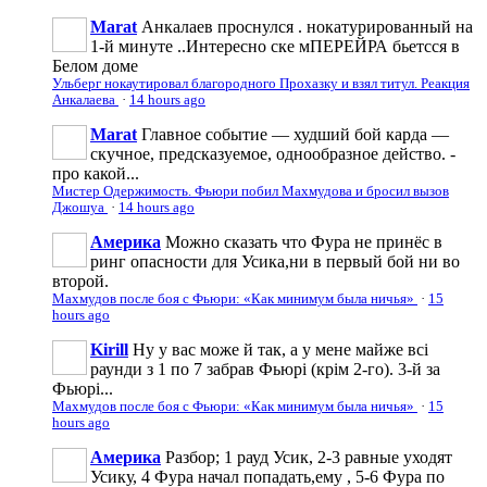
Marat
Анкалаев проснулся . нокатурированный на
1-й минуте ..Интересно ске мПЕРЕЙРА бьетсся в
Белом доме
Ульберг нокаутировал благородного Прохазку и взял титул. Реакция
Анкалаева
·
14 hours ago
Marat
Главное событие — худший бой карда —
скучное, предсказуемое, однообразное действо. -
про какой...
Мистер Одержимость. Фьюри побил Махмудова и бросил вызов
Джошуа
·
14 hours ago
Америка
Можно сказать что Фура не принёс в
ринг опасности для Усика,ни в первый бой ни во
второй.
Махмудов после боя с Фьюри: «Как минимум была ничья»
·
15
hours ago
Kirill
Ну у вас може й так, а у мене майже всі
раунди з 1 по 7 забрав Фьюрі (крім 2-го). 3-й за
Фьюрі...
Махмудов после боя с Фьюри: «Как минимум была ничья»
·
15
hours ago
Америка
Разбор; 1 рауд Усик, 2-3 равные уходят
Усику, 4 Фура начал попадать,ему , 5-6 Фура по