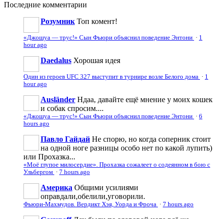
Последние
комментарии
Розумник
Топ комент!
«Джошуа — трус!» Сын Фьюри объяснил поведение Энтони
·
1
hour ago
Daedalus
Хорошая идея
Один из героев UFC 327 выступит в турнире возле Белого дома
·
1
hour ago
Ausländer
Ндаа, давайте ещё мнение у моих кошек
и собак спросим....
«Джошуа — трус!» Сын Фьюри объяснил поведение Энтони
·
6
hours ago
Павло Гайдай
Не спорю, но когда соперник стоит
на одной ноге разницы особо нет по какой лупить)
или Прохазка...
«Моё глупое милосердие». Прохазка сожалеет о содеянном в бою с
Ульбергом
·
7 hours ago
Америка
Общими усилиями
оправдали,обелили,уговорили.
Фьюри-Махмудов. Вердикт Хэя, Уорда и Фроча
·
7 hours ago