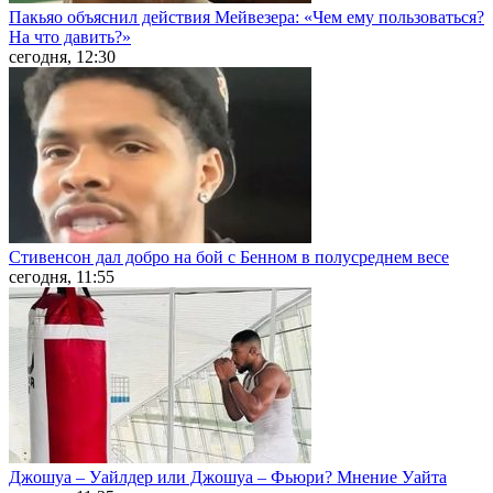
Пакьяо объяснил действия Мейвезера: «Чем ему пользоваться?
На что давить?»
сегодня, 12:30
Стивенсон дал добро на бой с Бенном в полусреднем весе
сегодня, 11:55
Джошуа – Уайлдер или Джошуа – Фьюри? Мнение Уайта