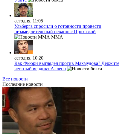
сегодня, 11:05
Ульберга спросили о готовности провести
незамедлительный реванш с Прохазкой
MMA
сегодня, 10:20
Как Фьюри выглядел против Махмудова? Держите
честный вердикт Аллена
Все новости
Последние
новости