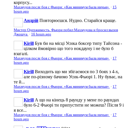
корпусу...
Махмудов после боя с Фьюри: «Как минимум была ничья»
·
15
hours ago
Андрій
Повторюєшся. Нудно. Старайся краще.
Мистер Одержимость. Фьюри побил Махмудова и бросил вызов
Джошуа
·
16 hours ago
Kirill
Був би на місці Усика боксер типу Тайсона -
цілком ймовірно що того нокдауну і не було б
взагалі.
Махмудов после боя с Фьюри: «Как минимум была ничья»
·
17
hours ago
Kirill
Виходить що ми збігаємося по 3 боях з 4-х,
але по-різному бачимо Усик-Фьюрі 1. Ну буває, на
те й...
Махмудов после боя с Фьюри: «Как минимум была ничья»
·
17
hours ago
Kirill
А що на кінець 8 раунду у мене по раундах
було 6-2 Фьюрі ти припустити не можеш? Після 9 і
я все...
Махмудов после боя с Фьюри: «Как минимум была ничья»
·
17
hours ago