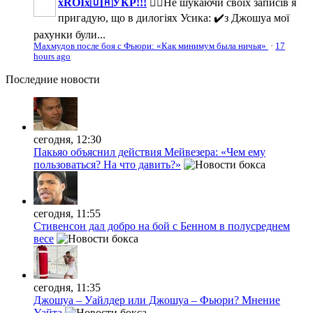
xROIx🇺🇦УКР!!!
☝🏼Не шукаючи своїх записів я
пригадую, що в дилогіях Усика: ✔️з Джошуа мої
рахунки були...
Махмудов после боя с Фьюри: «Как минимум была ничья»
·
17
hours ago
Последние
новости
сегодня, 12:30
Пакьяо объяснил действия Мейвезера: «Чем ему
пользоваться? На что давить?»
сегодня, 11:55
Стивенсон дал добро на бой с Бенном в полусреднем
весе
сегодня, 11:35
Джошуа – Уайлдер или Джошуа – Фьюри? Мнение
Уайта