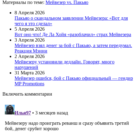
Материалы
по теме
:
Мейвезер vs. Пакьяо
8 Апреля 2026
Пакьяо о скандальном заявлении Мейвезера: «Вот для
чего я это сделал»
5 Апреля 2026
Вот оно что! Де Ла Хойя «разоблачил» страх Мейвезера
3 Апреля 2026
Мейвезер взял денег за бой с Пакьяо, а затем передумал.
Реакция Мэнни
2 Апреля 2026
Мейвезеру установили дедлайн. Говорят, много
нарушений
31 Марта 2026
Мейвезер ошибся, бой с Пакьяо официальный — гендир
MP Promotions
Включить комментарии