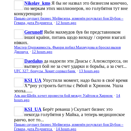
Nikolay_kms
Я бы не назвал это бизнесом конечно,
по меркам этих миллионеров, но голубятня тут вне
конкуренции)
Пакьяо скупает бизнес Мейвезера, изменён результат боя Цубои –
Гевара, дата Родригеса
·
12 hours ago
Gorunoff
Якби махмудов був би представником
іншої країни, питань щодо виходу / сирени взагалі
ніяких.
Мистер Одержимость. Фьюри побил Махмудова и бросил вызов
Джошуа
·
12 hours ago
Daedalus
да надоели эти Диасы с Алиэкспресса, он
вытянул бой не за счет ударки и борьбы, а за счет...
UFC 327: бонусы. Хокит сорвал банк
·
13 hours ago
KSI_UA
Упустили момент, надо было в своё время
Х*рну устроить баттлы с Рябой и Хрюном. Ушла
эпоха......
Аль аш-Шейх хочет провести бой между Уайтом и Хирном
·
14
hours ago
KSI_UA
Берёт реванш ) Скупает бизнес это
некогда голубятня у Майка, а теперь медицинское
ранчо, вот то...
Пакьяо скупает бизнес Мейвезера, изменён результат боя Цубои –
Гевара, дата Родригеса
·
14 hours ago