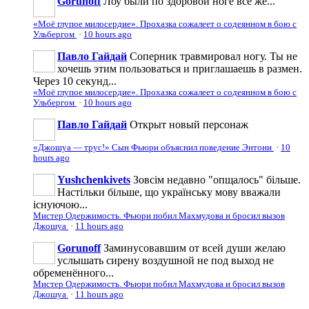
Gorunoff
Лоу были по здоровой ноге всё же...
«Моё глупое милосердие». Прохазка сожалеет о содеянном в бою с
Ульбергом
·
10 hours ago
Павло Гайдай
Соперник травмировал ногу. Ты не
хочешь этим пользоваться и приглашаешь в размен.
Через 10 секунд...
«Моё глупое милосердие». Прохазка сожалеет о содеянном в бою с
Ульбергом
·
10 hours ago
Павло Гайдай
Открыт новый персонаж
«Джошуа — трус!» Сын Фьюри объяснил поведение Энтони
·
10
hours ago
Yushchenkivets
Зовсім недавно "опщалось" більше.
Настільки більше, що українську мову вважали
існуючою...
Мистер Одержимость. Фьюри побил Махмудова и бросил вызов
Джошуа
·
11 hours ago
Gorunoff
Заминусовавшим от всей души желаю
услышать сирену воздушной не под выход не
обременённого...
Мистер Одержимость. Фьюри побил Махмудова и бросил вызов
Джошуа
·
11 hours ago