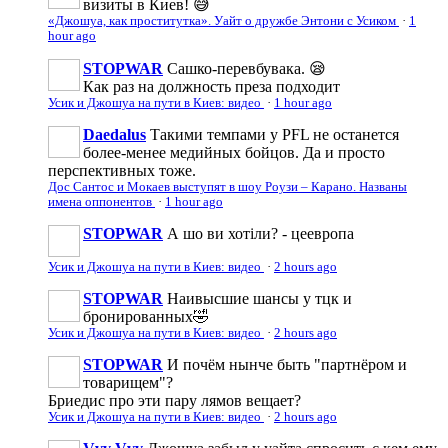
визиты в Киев! 😅
«Джошуа, как проститутка». Уайт о дружбе Энтони с Усиком
·
1
hour ago
STOPWAR
Сашко-перевбувака. 😪
Как раз на должность преза подходит
Усик и Джошуа на пути в Киев: видео
·
1 hour ago
Daedalus
Такими темпами у PFL не останется
более-менее медийных бойцов. Да и просто
перспективных тоже.
Дос Сантос и Мокаев выступят в шоу Роузи – Карано. Названы
имена оппонентов
·
1 hour ago
STOPWAR
А шо ви хотiли? - цеевропа
Усик и Джошуа на пути в Киев: видео
·
2 hours ago
STOPWAR
Наивысшие шансы у тцк и
бронированных🤣
Усик и Джошуа на пути в Киев: видео
·
2 hours ago
STOPWAR
И почём нынче быть "партнёром и
товарищем"?
Бриедис про эти пару лямов вещает?
Усик и Джошуа на пути в Киев: видео
·
2 hours ago