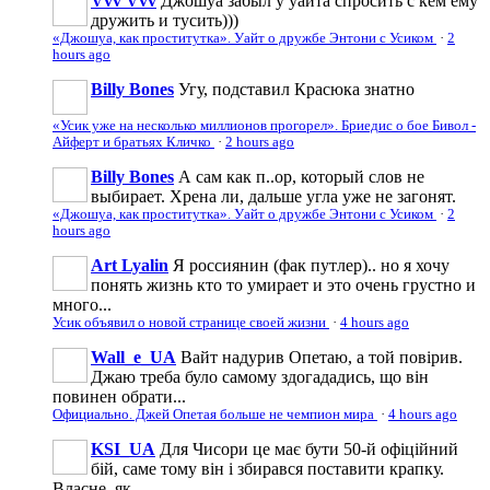
Vvv Vvv
Джошуа забыл у уайта спросить с кем ему
дружить и тусить)))
«Джошуа, как проститутка». Уайт о дружбе Энтони с Усиком
·
2
hours ago
Billy Bones
Угу, подставил Красюка знатно
«Усик уже на несколько миллионов прогорел». Бриедис о бое Бивол -
Айферт и братьях Кличко
·
2 hours ago
Billy Bones
А сам как п..ор, который слов не
выбирает. Хрена ли, дальше угла уже не загонят.
«Джошуа, как проститутка». Уайт о дружбе Энтони с Усиком
·
2
hours ago
Art Lyalin
Я россиянин (фак путлер).. но я хочу
понять жизнь кто то умирает и это очень грустно и
много...
Усик объявил о новой странице своей жизни
·
4 hours ago
Wall_e_UA
Вайт надурив Опетаю, а той повірив.
Джаю треба було самому здогададись, що він
повинен обрати...
Официально. Джей Опетая больше не чемпион мира
·
4 hours ago
KSI_UA
Для Чисори це має бути 50-й офіційний
бій, саме тому він і збирався поставити крапку.
Власне, як...