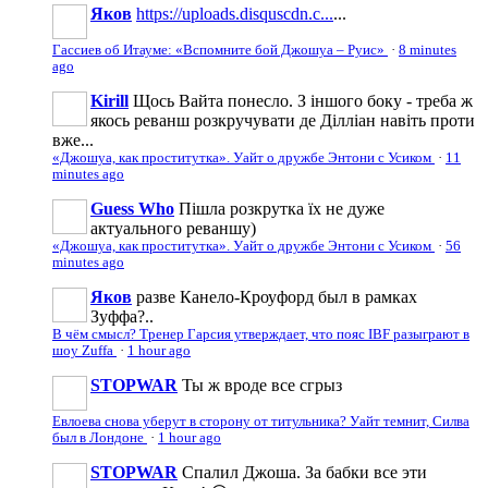
Яков
https://uploads.disquscdn.c...
...
Гассиев об Итауме: «Вспомните бой Джошуа – Руис»
·
8 minutes
ago
Kirill
Щось Вайта понесло. З іншого боку - треба ж
якось реванш розкручувати де Ділліан навіть проти
вже...
«Джошуа, как проститутка». Уайт о дружбе Энтони с Усиком
·
11
minutes ago
Guess Who
Пішла розкрутка їх не дуже
актуального реваншу)
«Джошуа, как проститутка». Уайт о дружбе Энтони с Усиком
·
56
minutes ago
Яков
разве Канело-Кроуфорд был в рамках
Зуффа?..
В чём смысл? Тренер Гарсия утверждает, что пояс IBF разыграют в
шоу Zuffa
·
1 hour ago
STOPWAR
Ты ж вроде все сгрыз
Евлоева снова уберут в сторону от титульника? Уайт темнит, Силва
был в Лондоне
·
1 hour ago
STOPWAR
Спалил Джоша. За бабки все эти