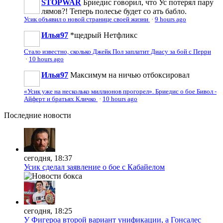
STOPWAR
Бриедис говорил, что Ус потерял пару
лямов?! Теперь полесье будет со ать бабло.
Усик объявил о новой странице своей жизни
·
9 hours ago
Илья97
*щедрый Нетфликс
Стало известно, сколько Джейк Пол заплатит Диасу за бой с Перри
·
10 hours ago
Илья97
Максимум на ничью отбоксировал
«Усик уже на несколько миллионов прогорел». Бриедис о бое Бивол -
Айферт и братьях Кличко
·
10 hours ago
Последние
новости
сегодня, 18:37
Усик сделал заявление о бое с Кабайелом
сегодня, 18:25
У Фигероа второй вариант унификации, а Гонсалес