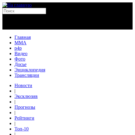
Главная
MMA
p4p
Видео
Фото
Досье
Энциклопедия
Трансляции
Новости
|
Эксклюзив
|
Прогнозы
|
Рейтинги
|
Топ-10
|