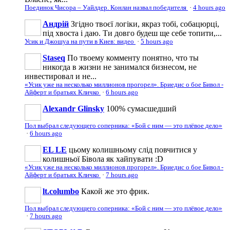
Поединок Чисора – Уайлдер. Конлан назвал победителя
·
4 hours ago
Андрій
Згідно твоєї логіки, якраз тобі, собацюрці,
під хвоста і даю. Ти довго будеш ще себе топити,...
Усик и Джошуа на пути в Киев: видео
·
5 hours ago
Staseq
По твоему комменту понятно, что ты
никогда в жизни не занимался бизнесом, не
инвестировал и не...
«Усик уже на несколько миллионов прогорел». Бриедис о бое Бивол -
Айферт и братьях Кличко
·
6 hours ago
Alexandr Glinsky
100% сумасшедший
Пол выбрал следующего соперника: «Бой с ним — это плёвое дело»
·
6 hours ago
EL LE
цьому колишньому слід повчитися у
колишньої Бівола як хайпувати :D
«Усик уже на несколько миллионов прогорел». Бриедис о бое Бивол -
Айферт и братьях Кличко
·
7 hours ago
lt.columbo
Какой же это фрик.
Пол выбрал следующего соперника: «Бой с ним — это плёвое дело»
·
7 hours ago