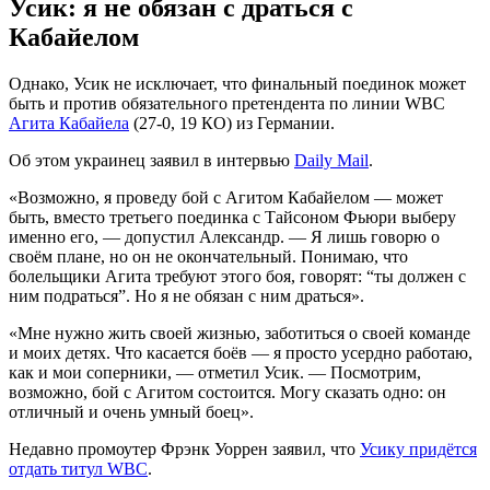
Усик: я не обязан с драться с
Кабайелом
Однако, Усик не исключает, что финальный поединок может
быть и против обязательного претендента по линии WBC
Агита Кабайела
(27-0, 19 КО) из Германии.
Об этом украинец заявил в интервью
Daily Мail
.
«Возможно, я проведу бой с Агитом Кабайелом — может
быть, вместо третьего поединка с Тайсоном Фьюри выберу
именно его, — допустил Александр. — Я лишь говорю о
своём плане, но он не окончательный. Понимаю, что
болельщики Агита требуют этого боя, говорят: “ты должен с
ним подраться”. Но я не обязан с ним драться».
«Мне нужно жить своей жизнью, заботиться о своей команде
и моих детях. Что касается боёв — я просто усердно работаю,
как и мои соперники, — отметил Усик. — Посмотрим,
возможно, бой с Агитом состоится. Могу сказать одно: он
отличный и очень умный боец».
Недавно промоутер Фрэнк Уоррен заявил, что
Усику придётся
отдать титул WBC
.