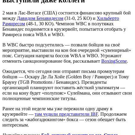
2 мая в Лас-Вегасе (США) состоится финансово крупный бой
между
Давидом Бенавидесом
(31-0, 25 КО) и
Хильберто
Рамиресом
(48-1, 30 КО). Чемпион WBC в полутяжах
Бенавидес поднимется в крузервейт, попытается отобрать у
Рамиреса пояса WBA и WBO.
В WBC быстро подсуетились — позвали бойцов на своё
мероприятие, выставили на кон боя очередной «сувенирный»
пояс. Ситуация напрягла боссов WBA и WBO. Угрожают
отменить санкционирование боя, рассказывает
BoxingScene
.
Ожидается, что сегодня они отправят письма промоутерам
бойцов — Оскару Де Ла Хойе (Golden Boy / Рамирес) и Тому
Брауну (TGB Promotions / Бенавидес). Президенты
организаций планируют поставить жёсткий ультиматум —
если на кону будет «полупояс» Сулеймана, они отзывают свои
полноценные чемпионские титулы.
Ранее на этой неделе мы уже пережили одну драму в
крузервейте —
там чудили представители IBF
. Продолжаем
следить за «жабогадюкингом» бокса — сезон обещает быть
интересным.