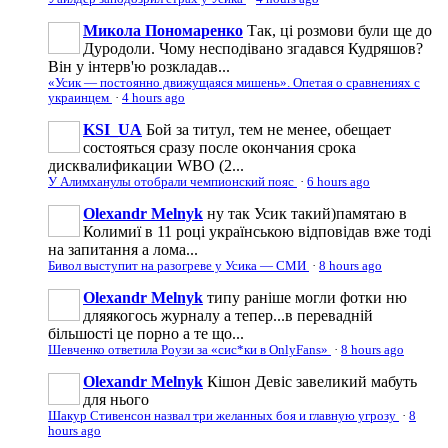
Микола Пономаренко
Так, ці розмови були ще до
Дуродоли. Чому несподівано згадався Кудряшов?
Він у інтерв'ю розкладав...
«Усик — постоянно движущаяся мишень». Опетая о сравнениях с
украинцем
·
4 hours ago
KSI_UA
Бой за титул, тем не менее, обещает
состояться сразу после окончания срока
дисквалификации WBO (2...
У Алимханулы отобрали чемпионский пояс
·
6 hours ago
Olexandr Melnyk
ну так Усик такий)памятаю в
Колимиї в 11 році українською відповідав вже тоді
на запитання а лома...
Бивол выступит на разогреве у Усика — СМИ
·
8 hours ago
Olexandr Melnyk
типу раніше могли фотки ню
дляякогось журналу а тепер...в перевадній
більшості це порно а те що...
Шевченко ответила Роузи за «сис*ки в OnlyFans»
·
8 hours ago
Olexandr Melnyk
Кішон Девіс завеликий мабуть
для нього
Шакур Стивенсон назвал три желанных боя и главную угрозу
·
8
hours ago