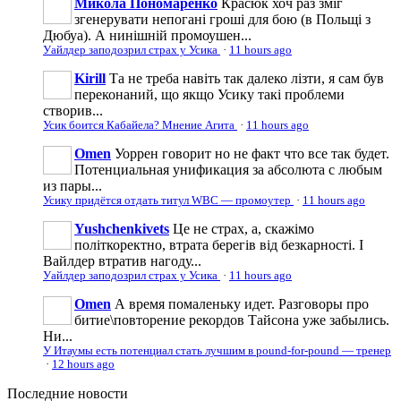
Микола Пономаренко
Красюк хоч раз зміг
згенерувати непогані гроші для бою (в Польщі з
Дюбуа). А нинішній промоушен...
Уайлдер заподозрил страх у Усика
·
11 hours ago
Kirill
Та не треба навіть так далеко лізти, я сам був
переконаний, що якщо Усику такі проблеми
створив...
Усик боится Кабайела? Мнение Агита
·
11 hours ago
Omen
Уоррен говорит но не факт что все так будет.
Потенциальная унификация за абсолюта с любым
из пары...
Усику придётся отдать титул WBC — промоутер
·
11 hours ago
Yushchenkivets
Це не страх, а, скажімо
політкоректно, втрата берегів від безкарності. І
Вайлдер втратив нагоду...
Уайлдер заподозрил страх у Усика
·
11 hours ago
Omen
А время помаленьку идет. Разговоры про
битие\повторение рекордов Тайсона уже забылись.
Ни...
У Итаумы есть потенциал стать лучшим в pound-for-pound — тренер
·
12 hours ago
Последние
новости