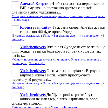
Алексей Квертин
Чтобы попасть на первое место
P4P, ему нужно постоянно драться с элитой
дивизиона либо удерживать...
У Итаумы есть потенциал стать лучшим в pound-for-pound — тренер
·
8 hours ago
Користувач сайту
Та ж сама опера. Але все ж таки
є шанс що бій буде проти Уордлі..
Интервью Александра Усика: «Бог дал мне дар — и я это делаю»
·
8
hours ago
Yushchenkivets
Вже після Дуродоли стало ясно, що
Усика ( і взагалі будь-кого з топових крузерів тих
часів )...
«Усик — постоянно движущаяся мишень». Опетая о сравнениях с
украинцем
·
9 hours ago
Yushchenkivets
Оптимальний варіант - Верхувен
вирубає Усика з ноги, Усику присуджують
перемогу. В результаті...
Интервью Александра Усика: «Бог дал мне дар — и я это делаю»
·
9
hours ago
Yushchenkivets
До "бункерної мерзоти" тут
ближчий не Вайлдер, а Усик. Принаймні, обоє
сповідують ідею...
Уайлдер заподозрил страх у Усика
·
9 hours ago