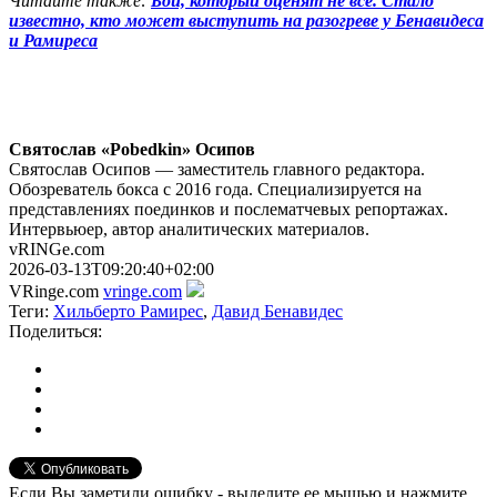
Читайте также:
Бой, который оценят не все. Стало
известно, кто может выступить на разогреве у Бенавидеса
и Рамиреса
Святослав «Pobedkin» Осипов
Святослав Осипов — заместитель главного редактора.
Обозреватель бокса с 2016 года. Специализируется на
представлениях поединков и послематчевых репортажах.
Интервьюер, автор аналитических материалов.
vRINGe.com
2026-03-13T09:20:40+02:00
VRinge.com
vringe.com
Теги:
Хильберто Рамирес
,
Давид Бенавидес
Поделиться:
Если Вы заметили ошибку - выделите ее мышью и нажмите