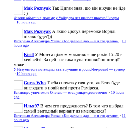
Mak Poznyak
Так Циган знав, що він нікуди не йде
;-)
Фьюри объяснил, почему у Уайлдера нет шансов против Чисоры
·
10 hours ago
Mak Poznyak
А якщо Дюбуа переможе Вордлі —
цікаво буде?)))
Интервью Александра Усика: «Бог дал мне дар — и я это делаю»
·
10
hours ago
Kirill
У Мозеса цілком можливо є ще років 15-20 в
хевівейті. За цей час така купа топової оппозиції
може...
У Итаумы есть потенциал стать лучшим в pound-for-pound — тренер
·
10 hours ago
Guess Who
Треба спочатку глянути, як Беня буде
виглядати в новій вазі проти Раміреса.
Бенавидес уничтожит Опетаю — отец увидел достаточно
·
10 hours
ago
Илья97
В чем его продажность? В том что выбрал
самый выгодный вариант из имеющихся?
Интервью Александра Усика: «Бог дал мне дар — и я это делаю»
·
11
hours ago