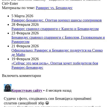
Ctrl+Enter
Материалы
по теме
:
Рамирес vs. Бенавидес
5 Марта 2026
Рамирес-Бенавидес. Опетая оценил шансы соперников
28 Февраля 2026
Рамирес сравнил спарринги с Канело и Бенавидесом
23 Февраля 2026
Бенавидес сравнил спарринги с Биволом, Головкиным и
Рамиресом
21 Февраля 2026
Официально: Рамирес и Бенавидес подерутся на Синко
де Майо
19 Февраля 2026
«Сейчас это моя цель». Опетая хочет победителя боя
Рамирес-Бенавидес
Включить комментарии