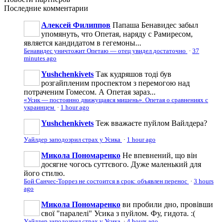
Последние
комментарии
Алексей Филиппов
Папаша Бенавидес забыл
упомянуть, что Опетая, наряду с Рамиресом,
является кандидатом в гегемоны...
Бенавидес уничтожит Опетаю — отец увидел достаточно
·
37
minutes ago
Yushchenkivets
Так кудряшов тоді був
розгайпленим проспектом з перемогою над
потраченим Гомесом. А Опетая зараз...
«Усик — постоянно движущаяся мишень». Опетая о сравнениях с
украинцем
·
1 hour ago
Yushchenkivets
Теж вважаєте пуйлом Вайлдера?
Уайлдер заподозрил страх у Усика
·
1 hour ago
Микола Пономаренко
Не впевнений, що він
досягне чогось суттєвого. Дуже маленький для
його стилю.
Бой Санчес-Торрез не состоится в срок: объявлен перенос
·
3 hours
ago
Микола Пономаренко
ви пробили дно, провівши
свої "паралелі" Усика з пуйлом. Фу, гидота. :(
Уайлдер заподозрил страх у Усика
·
4 hours ago