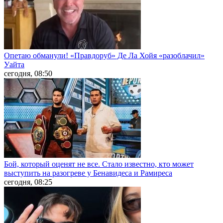
Опетаю обманули! «Правдоруб» Де Ла Хойя «разоблачил»
Уайта
сегодня, 08:50
Бой, который оценят не все. Стало известно, кто может
выступить на разогреве у Бенавидеса и Рамиреса
сегодня, 08:25