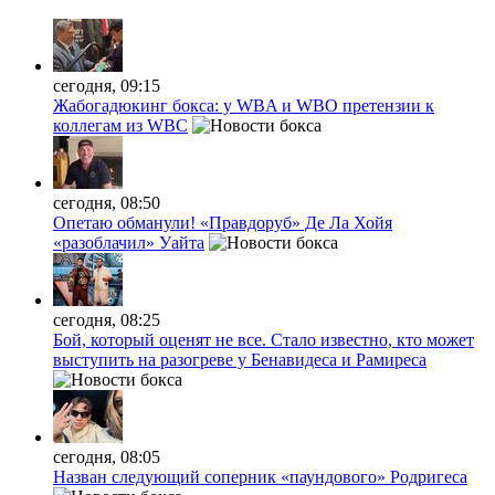
сегодня, 09:15
Жабогадюкинг бокса: у WBA и WBO претензии к
коллегам из WBC
сегодня, 08:50
Опетаю обманули! «Правдоруб» Де Ла Хойя
«разоблачил» Уайта
сегодня, 08:25
Бой, который оценят не все. Стало известно, кто может
выступить на разогреве у Бенавидеса и Рамиреса
сегодня, 08:05
Назван следующий соперник «паундового» Родригеса