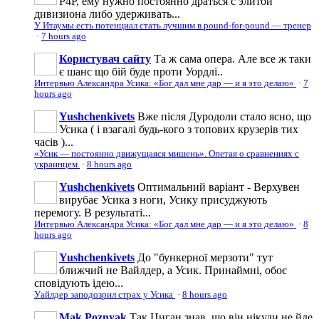
P4P, ему нужно постоянно драться с элитой
дивизиона либо удерживать...
У Итаумы есть потенциал стать лучшим в pound-for-pound — тренер
·
7 hours ago
Користувач сайту
Та ж сама опера. Але все ж таки
є шанс що бій буде проти Уордлі..
Интервью Александра Усика: «Бог дал мне дар — и я это делаю»
·
7
hours ago
Yushchenkivets
Вже після Дуродоли стало ясно, що
Усика ( і взагалі будь-кого з топових крузерів тих
часів )...
«Усик — постоянно движущаяся мишень». Опетая о сравнениях с
украинцем
·
8 hours ago
Yushchenkivets
Оптимальний варіант - Верхувен
вирубає Усика з ноги, Усику присуджують
перемогу. В результаті...
Интервью Александра Усика: «Бог дал мне дар — и я это делаю»
·
8
hours ago
Yushchenkivets
До "бункерної мерзоти" тут
ближчий не Вайлдер, а Усик. Принаймні, обоє
сповідують ідею...
Уайлдер заподозрил страх у Усика
·
8 hours ago
Mak Poznyak
Так Циган знав, що він нікуди не йде