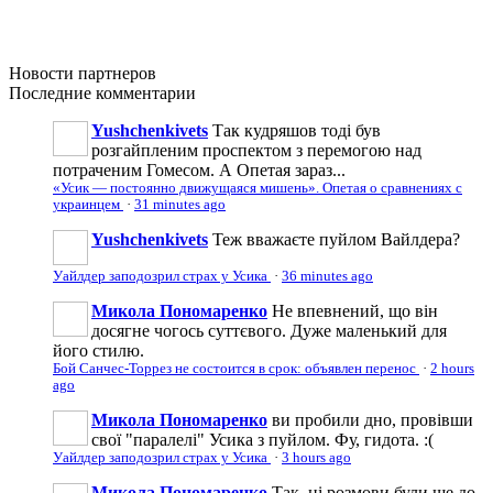
Новости
партнеров
Последние
комментарии
Yushchenkivets
Так кудряшов тоді був
розгайпленим проспектом з перемогою над
потраченим Гомесом. А Опетая зараз...
«Усик — постоянно движущаяся мишень». Опетая о сравнениях с
украинцем
·
31 minutes ago
Yushchenkivets
Теж вважаєте пуйлом Вайлдера?
Уайлдер заподозрил страх у Усика
·
36 minutes ago
Микола Пономаренко
Не впевнений, що він
досягне чогось суттєвого. Дуже маленький для
його стилю.
Бой Санчес-Торрез не состоится в срок: объявлен перенос
·
2 hours
ago
Микола Пономаренко
ви пробили дно, провівши
свої "паралелі" Усика з пуйлом. Фу, гидота. :(
Уайлдер заподозрил страх у Усика
·
3 hours ago
Микола Пономаренко
Так, ці розмови були ще до