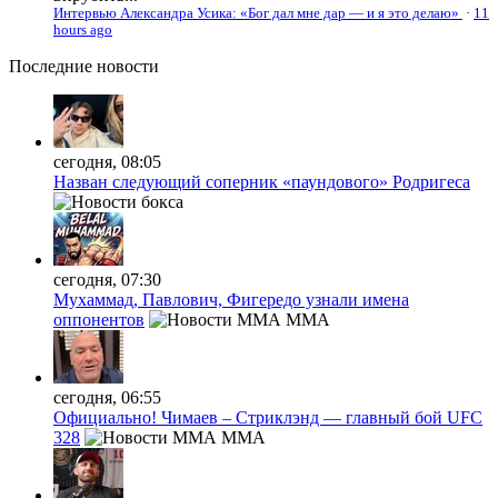
Интервью Александра Усика: «Бог дал мне дар — и я это делаю»
·
11
hours ago
Последние
новости
сегодня, 08:05
Назван следующий соперник «паундового» Родригеса
сегодня, 07:30
Мухаммад, Павлович, Фигередо узнали имена
оппонентов
MMA
сегодня, 06:55
Официально! Чимаев – Стриклэнд — главный бой UFC
328
MMA