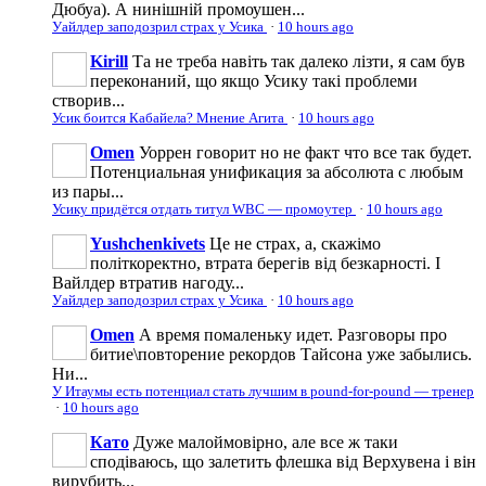
Дюбуа). А нинішній промоушен...
Уайлдер заподозрил страх у Усика
·
10 hours ago
Kirill
Та не треба навіть так далеко лізти, я сам був
переконаний, що якщо Усику такі проблеми
створив...
Усик боится Кабайела? Мнение Агита
·
10 hours ago
Omen
Уоррен говорит но не факт что все так будет.
Потенциальная унификация за абсолюта с любым
из пары...
Усику придётся отдать титул WBC — промоутер
·
10 hours ago
Yushchenkivets
Це не страх, а, скажімо
політкоректно, втрата берегів від безкарності. І
Вайлдер втратив нагоду...
Уайлдер заподозрил страх у Усика
·
10 hours ago
Omen
А время помаленьку идет. Разговоры про
битие\повторение рекордов Тайсона уже забылись.
Ни...
У Итаумы есть потенциал стать лучшим в pound-for-pound — тренер
·
10 hours ago
Като
Дуже малоймовірно, але все ж таки
сподіваюсь, що залетить флешка від Верхувена і він
вирубить...