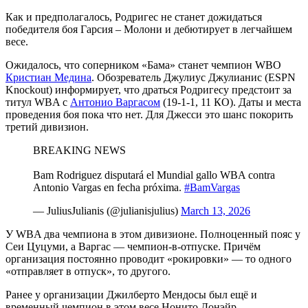
Как и предполагалось, Родригес не станет дожидаться
победителя боя Гарсия – Молони и дебютирует в легчайшем
весе.
Ожидалось, что соперником «Бама» станет чемпион WBO
Кристиан Медина
. Обозреватель Джулиус Джулианис (ESPN
Knockout) информирует, что драться Родригесу предстоит за
титул WBA с
Антонио Варгасом
(19-1-1, 11 КО). Даты и места
проведения боя пока что нет. Для Джесси это шанс покорить
третий дивизион.
BREAKING NEWS
Bam Rodriguez disputará el Mundial gallo WBA contra
Antonio Vargas en fecha próxima.
#BamVargas
— JuliusJulianis (@julianisjulius)
March 13, 2026
У WBA два чемпиона в этом дивизионе. Полноценный пояс у
Сеи Цуцуми, а Варгас — чемпион-в-отпуске. Причём
организация постоянно проводит «рокировки» — то одного
«отправляет в отпуск», то другого.
Ранее у организации Джилберто Мендосы был ещё и
временный чемпион в этом весе Нонито Донэйр —