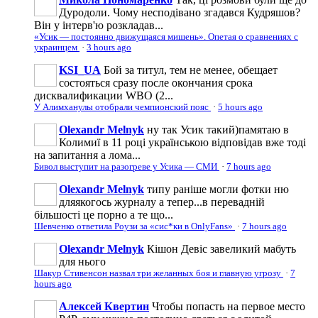
Дуродоли. Чому несподівано згадався Кудряшов?
Він у інтерв'ю розкладав...
«Усик — постоянно движущаяся мишень». Опетая о сравнениях с
украинцем
·
3 hours ago
KSI_UA
Бой за титул, тем не менее, обещает
состояться сразу после окончания срока
дисквалификации WBO (2...
У Алимханулы отобрали чемпионский пояс
·
5 hours ago
Olexandr Melnyk
ну так Усик такий)памятаю в
Колимиї в 11 році українською відповідав вже тоді
на запитання а лома...
Бивол выступит на разогреве у Усика — СМИ
·
7 hours ago
Olexandr Melnyk
типу раніше могли фотки ню
дляякогось журналу а тепер...в перевадній
більшості це порно а те що...
Шевченко ответила Роузи за «сис*ки в OnlyFans»
·
7 hours ago
Olexandr Melnyk
Кішон Девіс завеликий мабуть
для нього
Шакур Стивенсон назвал три желанных боя и главную угрозу
·
7
hours ago
Алексей Квертин
Чтобы попасть на первое место