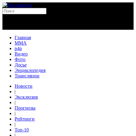
Главная
MMA
p4p
Видео
Фото
Досье
Энциклопедия
Трансляции
Новости
|
Эксклюзив
|
Прогнозы
|
Рейтинги
|
Топ-10
|