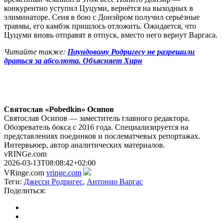
конкурентно уступил Цуцуми, вернётся на выходных в
элиминаторе. Сеия в бою с Донэйром получил серьёзные
травмы, его камбэк пришлось отложить. Ожидается, что
Цуцуми вновь отправят в отпуск, вместо него вернут Варгаса.
Читайте также:
Паундовому Родригесу не разрешили
драться за абсолюта. Объясняет Хирн
Святослав «Pobedkin» Осипов
Святослав Осипов — заместитель главного редактора.
Обозреватель бокса с 2016 года. Специализируется на
представлениях поединков и послематчевых репортажах.
Интервьюер, автор аналитических материалов.
vRINGe.com
2026-03-13T08:08:42+02:00
VRinge.com
vringe.com
Теги:
Джесси Родригес
,
Антонио Варгас
Поделиться: