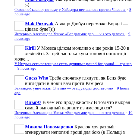
;-)
Фьюри объяснил, почему у Уайлдера нет шансов против Чисоры
·
8
hours ago
Mak Poznyak
А якщо Дюбуа переможе Вордлі —
цікаво буде?)))
Интервью Александра Усика: «Бог дал мне дар — и я это делаю»
·
9
hours ago
Kirill
У Мозеса цілком можливо є ще років 15-20 в
хевівейті. За цей час така купа топової оппозиції
може...
У Итаумы есть потенциал стать лучшим в pound-for-pound — тренер
·
9 hours ago
Guess Who
Треба спочатку глянути, як Беня буде
виглядати в новій вазі проти Раміреса.
Бенавидес уничтожит Опетаю — отец увидел достаточно
·
9 hours
ago
Илья97
В чем его продажность? В том что выбрал
самый выгодный вариант из имеющихся?
Интервью Александра Усика: «Бог дал мне дар — и я это делаю»
·
10
hours ago
Микола Пономаренко
Красюк хоч раз зміг
згенерувати непогані гроші для бою (в Польщі з