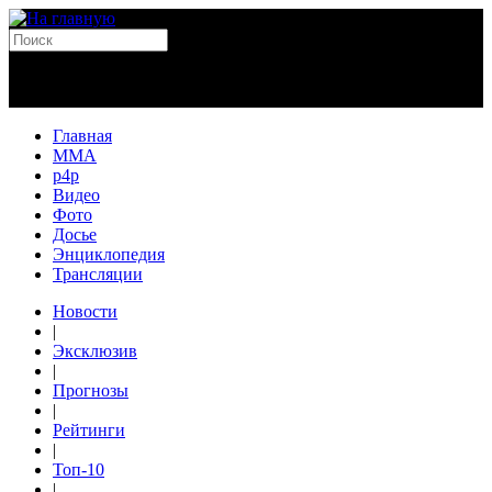
Главная
MMA
p4p
Видео
Фото
Досье
Энциклопедия
Трансляции
Новости
|
Эксклюзив
|
Прогнозы
|
Рейтинги
|
Топ-10
|