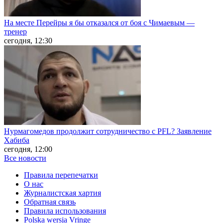
На месте Перейры я бы отказался от боя с Чимаевым —
тренер
сегодня, 12:30
Нурмагомедов продолжит сотрудничество с PFL? Заявление
Хабиба
сегодня, 12:00
Все новости
Правила перепечатки
О нас
Журналистская хартия
Обратная связь
Правила использования
Polska wersja Vringe