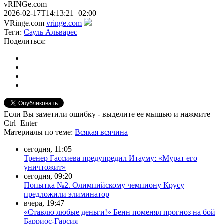
vRINGe.com
2026-02-17T14:13:21+02:00
VRinge.com
vringe.com
Теги:
Сауль Альварес
Поделиться:
Если Вы заметили ошибку - выделите ее мышью и нажмите
Ctrl+Enter
Материалы
по теме
:
Всякая всячина
сегодня, 11:05
Тренер Гассиева предупредил Итауму: «Мурат его
уничтожит»
сегодня, 09:20
Попытка №2. Олимпийскому чемпиону Крусу
предложили элиминатор
вчера, 19:47
«Ставлю любые деньги!» Бенн поменял прогноз на бой
Барриос-Гарсия