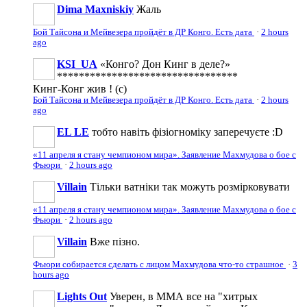
Dima Maxniskiy
Жаль
Бой Тайсона и Мейвезера пройдёт в ДР Конго. Есть дата
·
2 hours
ago
KSI_UA
«Конго? Дон Кинг в деле?»
*********************************
Кинг-Конг жив ! (c)
Бой Тайсона и Мейвезера пройдёт в ДР Конго. Есть дата
·
2 hours
ago
EL LE
тобто навіть фізіогноміку заперечуєте :D
«11 апреля я стану чемпионом мира». Заявление Махмудова о бое с
Фьюри
·
2 hours ago
Villain
Тільки ватніки так можуть розмірковувати
«11 апреля я стану чемпионом мира». Заявление Махмудова о бое с
Фьюри
·
2 hours ago
Villain
Вже пізно.
Фьюри собирается сделать с лицом Махмудова что-то страшное
·
3
hours ago
Lights Out
Уверен, в ММА все на "хитрых