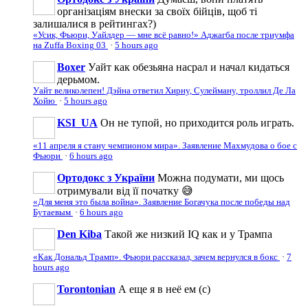
організаціям внески за своїх бійців, щоб ті
залишалися в рейтингах?)
«Усик, Фьюри, Уайлдер — мне всё равно!» Аджагба после триумфа
на Zuffa Boxing 03
·
5 hours ago
Boxer
Уайт как обезьяна насрал и начал кидаться
дерьмом.
Уайт великолепен! Дэйна ответил Хирну, Сулейману, троллил Де Ла
Хойю
·
5 hours ago
KSI_UA
Он не тупой, но приходится роль играть.
«11 апреля я стану чемпионом мира». Заявление Махмудова о бое с
Фьюри
·
6 hours ago
Ортодокс з України
Можна подумати, ми щось
отримували від її початку 😅
«Для меня это была война». Заявление Богачука после победы над
Бутаевым
·
6 hours ago
Den Kiba
Такой же низкий IQ как и у Трампа
«Как Дональд Трамп». Фьюри рассказал, зачем вернулся в бокс
·
7
hours ago
Torontonian
А еще я в неё ем (с)