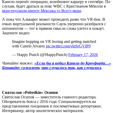
Канело перенёс операцию, возобновит карьеру в сентябре. По
слухам, будет драться за пояс WBC с Кристианом Мбилли в
монструозном ивенте Мексика vs Всего мира
.
А пока что Альварес может проводить разве что VR-бои. В
очках виртуальной реальности Сауль уверенно разобрался с
оппонентом — тот в прямом смысле слова улетел в нокаут.
Зацените видео:
Imagine hopping on VR boxing and getting matched
with Canelo Alvarez
pic.twitter.com/vktSrGVIP9
— Happy Punch (@HappyPunch)
February 17, 2026
Читайте также:
«Если бы я побил Канело до Кроуфорда…»
Бенавидес сожалеет, что случилось так, как случилось
Святослав «Pobedkin» Осипов
Святослав Осипов — заместитель главного редактора.
Обозреватель бокса с 2016 года. Специализируется на
представлениях поединков и послематчевых репортажах.
Интервьюер, автор аналитических материалов.