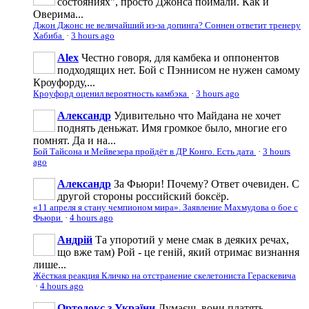
состояниях", просто Джонса поймали. Как и
Оверима...
Джон Джонс не величайший из-за допинга? Соннен ответит тренеру
Хабиба
·
3 hours ago
Аlеx
Честно говоря, для камбека и оппонентов
подходящих нет. Бой с Пэннисом не нужен самому
Кроуфорду,...
Кроуфорд оценил вероятность камбэка
·
3 hours ago
Александр
Удивительно что Майдана не хочет
поднять деньжат. Имя громкое было, многие его
помнят. Да и на...
Бой Тайсона и Мейвезера пройдёт в ДР Конго. Есть дата
·
3 hours
ago
Александр
За Фьюри! Почему? Ответ очевиден. С
другой стороны российский боксёр.
«11 апреля я стану чемпионом мира». Заявление Махмудова о бое с
Фьюри
·
4 hours ago
Андрій
Та упоротий у мене смак в деяких речах,
що вже там) Рой - це геній, який отримає визнання
лише...
Жёсткая реакция Кличко на отстранение скелетониста Гераскевича
·
4 hours ago
Ортодокс з України
Думаєш, вони платять