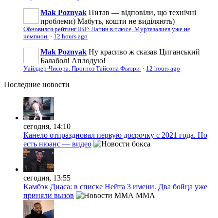
Mak Poznyak
Питав — відповіли, що технічні
проблеми) Мабуть, кошти не виділяють)
Обновился рейтинг IBF: Лапин в плюсе, Муртазалиев уже не
чемпион
·
12 hours ago
Mak Poznyak
Ну красиво ж сказав Циганський
Балабол! Аплодую!
Уайлдер-Чисора. Прогноз Тайсона Фьюри
·
12 hours ago
Последние
новости
сегодня, 14:10
Канело отпраздновал первую досрочку с 2021 года. Но
есть нюанс — видео
сегодня, 13:55
Камбэк Диаса: в списке Нейта 3 имени. Два бойца уже
приняли вызов
MMA