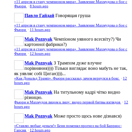
«11 апреля я стану чемпионом мира». Заявление Махмудова о бое с
Фьюри
·
8 hours ago
Павло Гайдай
Говорящая груша
«11 апреля я стану чемпионом мира». Заявление Махмудова о бое с
Фьюри
·
11 hours ago
Mak Poznyak
Чемпіоном уявного всесвіту?) Чи
картонної фабрики?)
«11 апреля я стану чемпионом мира». Заявление Махмудова о бое с
Фьюри
·
12 hours ago
Mak Poznyak
З Трампом дуже влучне
порівняння)))) Тільки виглядає воно мабуть не так,
як уявляє собі Циган))))...
«Как Дональд Трамп». Фьюри рассказал, зачем вернулся в бокс
·
12
hours ago
Mak Poznyak
На титульному кадрі чітко видно
різницю.
Фьюри и Махмудов лицом к лицу: видео первой битвы взглядов
·
12
hours ago
Mak Poznyak
Може просто щось нове дізнався)
«Ставлю любые деньги!» Бенн поменял прогноз на бой Барриос-
Гарсия
·
12 hours ago