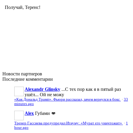
Новости
партнеров
Последние
комментарии
Alexandr Glinsky
...С тех пор как я в пятый раз
ушёл... Ой не можу
«Как Дональд Трамп». Фьюри рассказал, зачем вернулся в бокс
·
33
minutes ago
Аlеx
Губами 💋
Тренер Гассиева предупредил Итауму: «Мурат его уничтожит»
·
1
hour ago