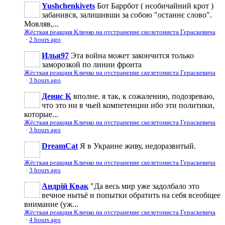
Yushchenkivets
Бот Баррбот ( нєобичайний крот )
забанився, залишивши за собою "останнє слово".
Мовляв,...
Жёсткая реакция Кличко на отстранение скелетониста Гераскевича
·
2 hours ago
Илья97
Эта война может закончится только
заморозкой по линии фронта
Жёсткая реакция Кличко на отстранение скелетониста Гераскевича
·
3 hours ago
Денис К
вполне. я так, к сожалению, подозреваю,
что это ни в чьей компетенции ибо эти политики,
которые...
Жёсткая реакция Кличко на отстранение скелетониста Гераскевича
·
3 hours ago
DreamCat
Я в Украине живу, недоразвитый.
Жёсткая реакция Кличко на отстранение скелетониста Гераскевича
·
3 hours ago
Андрій Квак
"Да весь мир уже задолбало это
вечное нытьё и попытки обратить на себя всеобщее
внимание (уж...
Жёсткая реакция Кличко на отстранение скелетониста Гераскевича
·
4 hours ago