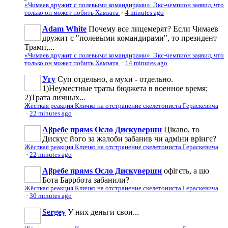
«Чимаев дружит с полевыми командирами». Экс-чемпион заявил, что
только он может побить Хамзата
·
4 minutes ago
Adam White
Почему все лицемерят? Если Чимаев
дружит с "полевыми командирами", то президент
Трамп,...
«Чимаев дружит с полевыми командирами». Экс-чемпион заявил, что
только он может побить Хамзата
·
14 minutes ago
Угу
Суп отдельно, а мухи - отдельно.
1)Неуместные траты бюджета в военное время;
2)Трата личных...
Жёсткая реакция Кличко на отстранение скелетониста Гераскевича
·
22 minutes ago
Аβребе прямs Осло Дискувершн
Цікаво, то
Дискус його за жалоби забанив чи адміни врінгє?
Жёсткая реакция Кличко на отстранение скелетониста Гераскевича
·
22 minutes ago
Аβребе прямs Осло Дискувершн
офігєть, а шо
Бота Баррбота забанили?
Жёсткая реакция Кличко на отстранение скелетониста Гераскевича
·
30 minutes ago
Sergey
У них деньги свои...