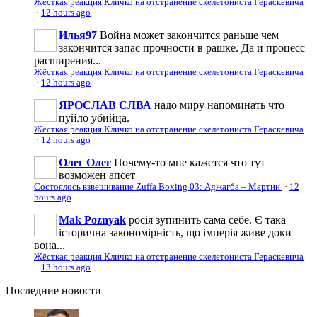
Жёсткая реакция Кличко на отстранение скелетониста Гераскевича
·
12 hours ago
Илья97
Война может закончится раньше чем
закончится запас прочности в рашке. Да и процесс
расширения...
Жёсткая реакция Кличко на отстранение скелетониста Гераскевича
·
12 hours ago
ЯРОСЛАВ СЛВА
надо миру напоминать что
пуйло убийца.
Жёсткая реакция Кличко на отстранение скелетониста Гераскевича
·
12 hours ago
Олег Олег
Почему-то мне кажется что тут
возможен апсет
Состоялось взвешивание Zuffa Boxing 03: Аджагба – Мартин
·
12
hours ago
Mak Poznyak
росія зупинить сама себе. Є така
історична закономірність, що імперія живе доки
вона...
Жёсткая реакция Кличко на отстранение скелетониста Гераскевича
·
13 hours ago
Последние
новости