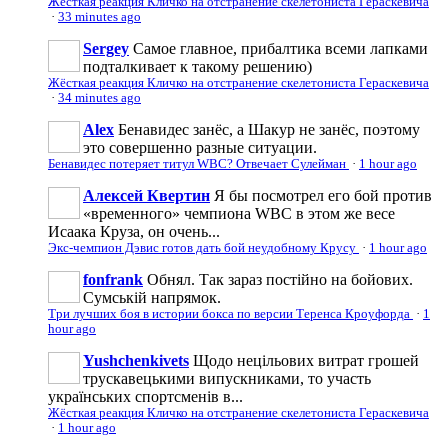
Жёсткая реакция Кличко на отстранение скелетониста Гераскевича
·
33 minutes ago
Sergey
Самое главное, прибалтика всеми лапками
подталкивает к такому решению)
Жёсткая реакция Кличко на отстранение скелетониста Гераскевича
·
34 minutes ago
Аlеx
Бенавидес занёс, а Шакур не занёс, поэтому
это совершенно разные ситуации.
Бенавидес потеряет титул WBC? Отвечает Сулейман
·
1 hour ago
Алексей Квертин
Я бы посмотрел его бой против
«временного» чемпиона WBC в этом же весе
Исаака Круза, он очень...
Экс-чемпион Дэвис готов дать бой неудобному Крусу
·
1 hour ago
fonfrank
Обнял. Так зараз постійно на бойових.
Сумській напрямок.
Три лучших боя в истории бокса по версии Теренса Кроуфорда
·
1
hour ago
Yushchenkivets
Щодо нецільових витрат грошей
трускавецькими випускниками, то участь
українських спортсменів в...
Жёсткая реакция Кличко на отстранение скелетониста Гераскевича
·
1 hour ago