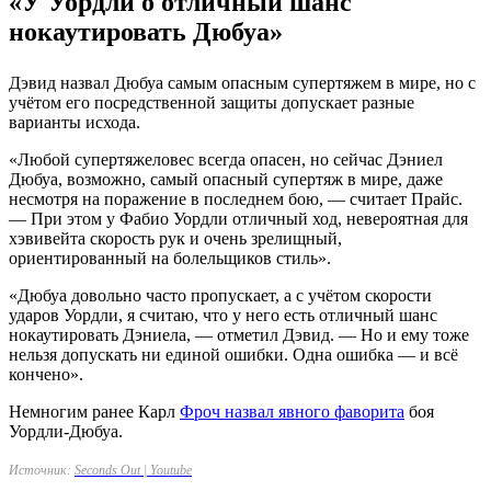
«У Уордли о отличный шанс
нокаутировать Дюбуа»
Дэвид назвал Дюбуа самым опасным супертяжем в мире, но с
учётом его посредственной защиты допускает разные
варианты исхода.
«Любой супертяжеловес всегда опасен, но сейчас Дэниел
Дюбуа, возможно, самый опасный супертяж в мире, даже
несмотря на поражение в последнем бою, — считает Прайс.
— При этом у Фабио Уордли отличный ход, невероятная для
хэвивейта скорость рук и очень зрелищный,
ориентированный на болельщиков стиль».
«Дюбуа довольно часто пропускает, а с учётом скорости
ударов Уордли, я считаю, что у него есть отличный шанс
нокаутировать Дэниела, — отметил Дэвид. — Но и ему тоже
нельзя допускать ни единой ошибки. Одна ошибка — и всё
кончено».
Немногим ранее Карл
Фроч назвал явного фаворита
боя
Уордли-Дюбуа.
Источник:
Seconds Out | Youtube