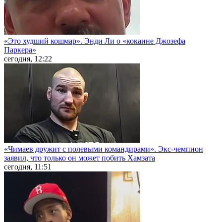
«Это худший кошмар». Энди Ли о «кокаине Джозефа
Паркера»
сегодня, 12:22
«Чимаев дружит с полевыми командирами». Экс-чемпион
заявил, что только он может побить Хамзата
сегодня, 11:51