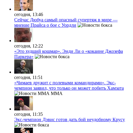
сегодня, 13:46
Сейчас Дюбуа самый опасный супертяж в мире —
мнение Прайса о бое с Уордли
сегодня, 12:22
«Это худший кошмар». Энди Ли о «кокаине Джозефа
Паркера»
сегодня, 11:51
«Чимаев дружит с полевыми командирами». Экс-
чемпион заявил, что только он может побить Хамзата
MMA
сегодня, 11:35
Экс-чемпион Дэвис готов дать бой неудобному Крусу