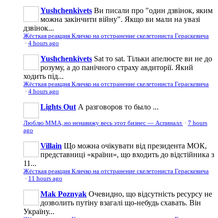
Yushchenkivets
Ви писали про "один дзвінок, яким
можна закінчити війну". Якщо ви мали на увазі
дзвінок...
Жёсткая реакция Кличко на отстранение скелетониста Гераскевича
·
4 hours ago
Yushchenkivets
Sat то sat. Тільки апелюєте ви не до
розуму, а до панічного страху авдиторії. Який
ходить під...
Жёсткая реакция Кличко на отстранение скелетониста Гераскевича
·
4 hours ago
Lights Out
А разговоров то было ...
Люблю ММА, но ненавижу весь этот бизнес — Аспиналл
·
7 hours
ago
Villain
Що можна очікувати від президента МОК,
представниці «країни», що входить до відстійника з
11...
Жёсткая реакция Кличко на отстранение скелетониста Гераскевича
·
11 hours ago
Mak Poznyak
Очевидно, що відсутність ресурсу не
дозволить путіну взагалі що-небудь схавать. Він
Україну...