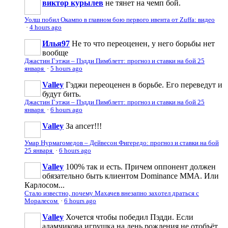
виктор курылев
не тянет на чемп бой.
Уолш побил Окампо в главном бою первого ивента от Zuffa: видео
·
4 hours ago
Илья97
Не то что переоценен, у него борьбы нет
вообще
Джастин Гэтжи – Пэдди Пимблетт: прогноз и ставки на бой 25
января
·
5 hours ago
Valley
Гэджи переоценен в борьбе. Его переведут и
будут бить.
Джастин Гэтжи – Пэдди Пимблетт: прогноз и ставки на бой 25
января
·
6 hours ago
Valley
За апсет!!!
Умар Нурмагомедов – Дейвесон Фигередо: прогноз и ставки на бой
25 января
·
6 hours ago
Valley
100% так и есть. Причем оппонент должен
обязательно быть клиентом Dominance MMA. Или
Карлосом...
Стало известно, почему Махачев внезапно захотел драться с
Моралесом
·
6 hours ago
Valley
Хочется чтобы победил Пэдди. Если
адамчикова игрушка на день рождения не отобъёт