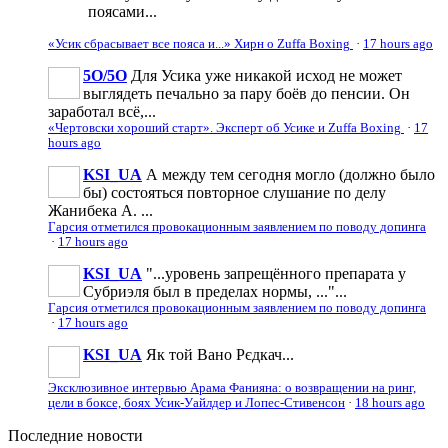
поясами...
«Усик сбрасывает все пояса и...» Хирн о Zuffa Boxing
·
17 hours ago
5O/5O
Для Усика уже никакой исход не может
выглядеть печально за пару боёв до пенсии. Он
заработал всё,...
«Чертовски хороший старт». Эксперт об Усике и Zuffa Boxing
·
17
hours ago
KSI_UA
А между тем сегодня могло (должно было
бы) состояться повторное слушание по делу
Жанибека А. ...
Гарсия отметился провокационным заявлением по поводу допинга
·
17 hours ago
KSI_UA
"...уровень запрещённого препарата у
Субриэля был в пределах нормы, ..."...
Гарсия отметился провокационным заявлением по поводу допинга
·
17 hours ago
KSI_UA
Як той Вано Рєдкач...
Эксклюзивное интервью Арама Фанияна: о возвращении на ринг,
цели в боксе, боях Усик-Уайлдер и Лопес-Стивенсон
·
18 hours ago
Последние
новости