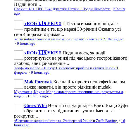
Пэдди ноги...
Плохиш 18+. UFC 324: Джастин Гэтжи – Пэдди Пимблетт
·
6 hours
ago
xROIx🇺🇦УКР!!!
☝🏼Тут все закономірно, але
примітним є те, що наразі 30-річний Окампо усі
свої 4 поразки отримав...
Уолш побил Окампо в главном бою первого ивента от Zuffa: видео
·
9 hours ago
xROIx🇺🇦УКР!!!
Подивимось, як події
розгорнуться на ринзі під час цього гостроцікавого
двобою, але щонайменше...
Теофимо Лопес – Шакур Стивенсон: прогноз и ставки на бой 1
февраля
·
9 hours ago
Mak Poznyak
Кое навіть просто непрофесіоналом
важко назвати, він просто рідкісний mudak.
Мураталья, Крус и Мадримов прошли взвешивание: результаты и
видео
·
16 hours ago
Guess Who
Не в тій ситуації зараз Вайт. Якщо Зуфа
обрали тактику підписання гучних імен для
розкрутки...
«Чертовски хороший старт». Эксперт об Усике и Zuffa Boxing
·
16
hours ago