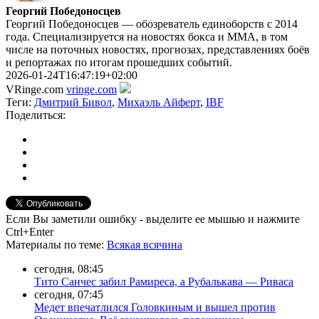
Георгий Победоносцев
Георгий Победоносцев — обозреватель единоборств с 2014
года. Специализируется на новостях бокса и ММА, в том
числе на поточных новостях, прогнозах, представлениях боёв
и репортажах по итогам прошедших событий.
2026-01-24T16:47:19+02:00
VRinge.com
vringe.com
Теги:
Дмитрий Бивол
,
Михаэль Айферт
,
IBF
Поделиться:
Если Вы заметили ошибку - выделите ее мышью и нажмите
Ctrl+Enter
Материалы
по теме
:
Всякая всячина
сегодня, 08:45
Тито Санчес забил Рамиреса, а Рубалькава — Риваса
сегодня, 07:45
Медет впечатлился Головкиным и вышел против