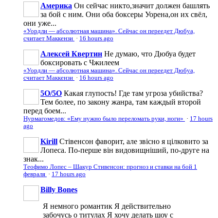
Америка
Он сейчас никто,значит должен башлять
за бой с ним. Они оба боксеры Уорена,он их свёл,
они уже...
«Уордли — абсолютная машина». Сейчас он переедет Дюбуа,
считает Маккензи
·
16 hours ago
Алексей Квертин
Не думаю, что Дюбуа будет
боксировать с Чжилеем
«Уордли — абсолютная машина». Сейчас он переедет Дюбуа,
считает Маккензи
·
16 hours ago
5O/5O
Какая глупость! Где там угроза убийства?
Тем более, по закону жанра, там каждый второй
перед боем...
Нурмагомедов: «Ему нужно было переломать руки, ноги»
·
17 hours
ago
Kirill
Стівенсон фаворит, але звісно я цілковито за
Лопеса. По-перше він видовищніший, по-друге на
знак...
Теофимо Лопес – Шакур Стивенсон: прогноз и ставки на бой 1
февраля
·
17 hours ago
Billy Bones
Я немного романтик Я действительно
забочусь о титулах Я хочу делать шоу с