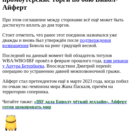
Айферт
При этом соглашение между сторонами всё ещё может быть
достигнуто вплоть до дня торгов.
Стоит отметить, что ранее этот поединок назначался уже
дважды и вновь был утверждён после
подтверждения
возвращения
Бивола на ринг грядущей весной.
Последний на данный момент бой обладатель титулов
WBA/WBO/IBF провёл в феврале прошлого года,
взяв реванш
у Артура Бетербиева
. Впоследствии Дмитрий перенёс
операцию по устранению давней межпозвоночной грыжи.
Айферт стал претендентом ещё в марте 2023 года, когда побил
по очкам экс-чемпиона мира Жана Паскаля, причём на
территории соперника.
Читайте также:
«IBF дала Биволу чёткий дедлайн». Айферт
готов шокировать мир