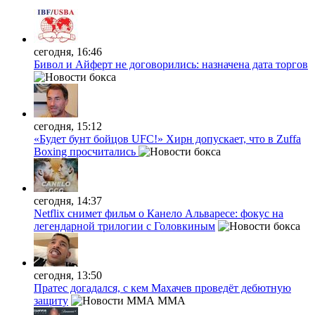
сегодня, 16:46
Бивол и Айферт не договорились: назначена дата торгов
сегодня, 15:12
«Будет бунт бойцов UFC!» Хирн допускает, что в Zuffa
Boxing просчитались
сегодня, 14:37
Netflix снимет фильм о Канело Альваресе: фокус на
легендарной трилогии с Головкиным
сегодня, 13:50
Пратес догадался, с кем Махачев проведёт дебютную
защиту
MMA