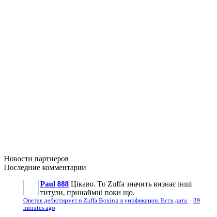
Новости
партнеров
Последние
комментарии
Paul 888
Цікаво. То Zuffa значить визнає інші
титули, принаймні поки що.
Опетая дебютирует в Zuffa Boxing в унификации. Есть дата
·
39
minutes ago