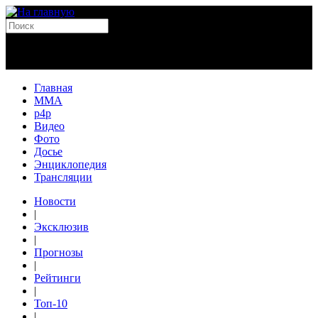
Главная
MMA
p4p
Видео
Фото
Досье
Энциклопедия
Трансляции
Новости
|
Эксклюзив
|
Прогнозы
|
Рейтинги
|
Топ-10
|