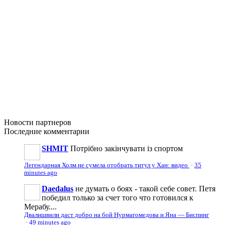
Новости
партнеров
Последние
комментарии
SHMIT
Потрібно закінчувати із спортом
Легендарная Холм не сумела отобрать титул у Хан: видео
·
35
minutes ago
Daedalus
не думать о боях - такой себе совет. Петя
победил только за счет того что готовился к
Мерабу....
Двалишвили даст добро на бой Нурмагомедова и Яна — Биспинг
·
49 minutes ago