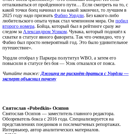
отталкиваться от пройденного пути… Если смотреть на то, с
какой точки боец начинал и на какой закончил, то лучшим в
2025 году надо признать
Фабио Уордли
. Без какого-либо
любительского опыта чувак стал чемпионом мира. Он
побил
второго номера
. Бойца, который был в рейтинге сразу же
следом за
Александром Усиком
. Чувака, который подошёл к
схватке в статусе явного фаворита. Так что очевидно, что у
Фабио был просто невероятный год. Это было удивительное
путешествие».
Уордли отобрал у Паркера полутитул WBO, а затем его
повысили в статусе без боя — Усик отказался от пояса.
Читайте также:
Джошуа не рискнёт драться с Уордли —
эксперт объяснил почему
Святослав «Pobedkin» Осипов
Святослав Осипов — заместитель главного редактора.
Обозреватель бокса с 2016 года. Специализируется на
представлениях поединков и послематчевых репортажах.
Интервьюер, автор аналитических материалов.