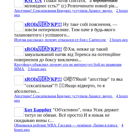
KSI_UA
Тільки хотів спитати, "а
хорошенькіє
міловідниє єсть?" (с) Розпочинати новий рік...
Апсетище! Сексапильная Бриджес уступила Араисе: видео
·
2 hours
ago
xROIx🇺🇦УКР!!!
Ну таке собі пояснення, —
зовсім непереконливе. Тим паче в будь-якого
талановитого і успішного...
Итаума рассказал, почему отказался от боя с Санчесом
·
3 hours ago
xROIx🇺🇦УКР!!!
🤨Хм, невже це такий
завуальований натяк від Теренса на потенційне
повернення до боксу виключно...
Кроуфорд объяснил, почему его не интересует бой по правилам
ММА
·
3 hours ago
xROIx🇺🇦УКР!!!
🥴🤯⁉️Який "апсєтіще" та яка
"сєксапільная"?! ☝🏼Якщо відверто, то я
абсолютно...
Апсетище! Сексапильная Бриджес уступила Араисе: видео
·
4 hours
ago
Бот Баррбот
"Об'єктивно", пока Усик держит
титул он обязан. Всё просто) И я никак не
скидываю вины с...
Обновился рейтинг WBA: Гассиев — чемпион, Лапин в плюсе
·
4
hours ago