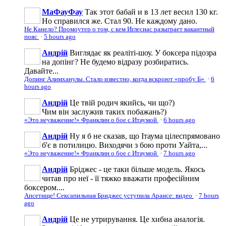
МаФауФау
Так этот бабай и в 13 лет весил 130 кг.
Но справился же. Стал 90. Не каждому дано.
Не Канело? Промоутер о том, с кем Иглесиас разыграет вакантный
пояс
·
5 hours ago
Андрій
Виглядає як реаліті-шоу. У боксера підозра
на допінг? Не будемо відразу розбиратись.
Давайте...
Допинг Алимханулы. Стало известно, когда вскроют «пробу Б»
·
6
hours ago
Андрій
Це твій родич якийсь, чи що?)
Чим він заслужив таких побажань?)
«Это неуважение!» Франклин о бое с Итаумой
·
6 hours ago
Андрій
Ну я б не сказав, що Ітаума цілеспрямовано
б'є в потилицю. Виходячи з бою проти Уайта,...
«Это неуважение!» Франклин о бое с Итаумой
·
7 hours ago
Андрій
Бріджес - це таки більше модель. Якось
читав про неї - її тяжко вважати професійним
боксером....
Апсетище! Сексапильная Бриджес уступила Араисе: видео
·
7 hours
ago
Андрій
Це не утрирування. Це хибна аналогія.