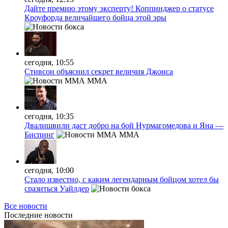
Дайте премию этому эксперту! Коппинджер о статусе
Кроуфорда величайшего бойца этой эры
сегодня, 10:55
Стивсон объяснил секрет величия Джонса
MMA
сегодня, 10:35
Двалишвили даст добро на бой Нурмагомедова и Яна —
Биспинг
MMA
сегодня, 10:00
Стало известно, с каким легендарным бойцом хотел бы
сразиться Уайлдер
Все новости
Последние
новости