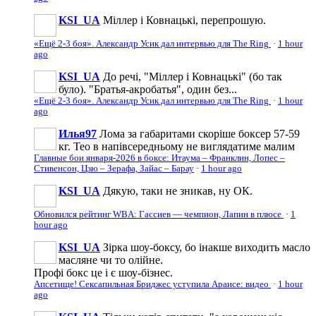
KSI_UA
Міллер і Ковнацькі, перепрошую.
«Ещё 2-3 боя». Александр Усик дал интервью для The Ring
·
1 hour
ago
KSI_UA
До речі, "Міллер і Ковнацькі" (бо так
було). "Братья-акробатья", один без...
«Ещё 2-3 боя». Александр Усик дал интервью для The Ring
·
1 hour
ago
Илья97
Лома за габаритами скоріше боксер 57-59
кг. Тео в напівсередньому не виглядатиме малим
Главные бои января-2026 в боксе: Итаума – Франклин, Лопес –
Стивенсон, Цзю – Зерафа, Зайас – Барау
·
1 hour ago
KSI_UA
Дякую, таки не зникав, ну ОК.
Обновился рейтинг WBA: Гассиев — чемпион, Лапин в плюсе
·
1
hour ago
KSI_UA
Зірка шоу-боксу, бо інакше виходить масло
масляне чи то олійне.
Профі бокс це і є шоу-бізнес.
Апсетище! Сексапильная Бриджес уступила Араисе: видео
·
1 hour
ago