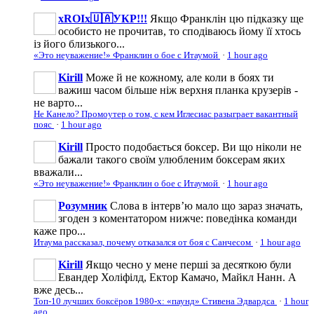
xROIx🇺🇦УКР!!!
Якщо Франклін цю підказку ще
особисто не прочитав, то сподіваюсь йому її хтось
із його близького...
«Это неуважение!» Франклин о бое с Итаумой
·
1 hour ago
Kirill
Може й не кожному, але коли в боях ти
важиш часом більше ніж верхня планка крузерів -
не варто...
Не Канело? Промоутер о том, с кем Иглесиас разыграет вакантный
пояс
·
1 hour ago
Kirill
Просто подобається боксер. Ви що ніколи не
бажали такого своїм улюбленим боксерам яких
вважали...
«Это неуважение!» Франклин о бое с Итаумой
·
1 hour ago
Розумник
Слова в інтервʼю мало що зараз значать,
згоден з коментатором нижче: поведінка команди
каже про...
Итаума рассказал, почему отказался от боя с Санчесом
·
1 hour ago
Kirill
Якщо чесно у мене перші за десяткою були
Евандер Холіфілд, Ектор Камачо, Майкл Нанн. А
вже десь...
Топ-10 лучших боксёров 1980-х: «паунд» Стивена Эдвардса
·
1 hour
ago