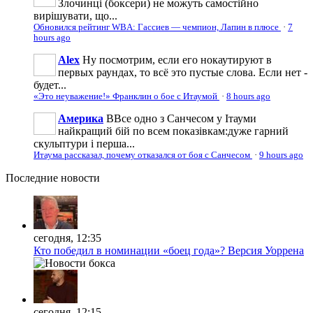
Злочинці (боксери) не можуть самостійно
вирішувати, що...
Обновился рейтинг WBA: Гассиев — чемпион, Лапин в плюсе
·
7
hours ago
Аlеx
Ну посмотрим, если его нокаутируют в
первых раундах, то всё это пустые слова. Если нет -
будет...
«Это неуважение!» Франклин о бое с Итаумой
·
8 hours ago
Америка
ВВсе одно з Санчесом у Ітауми
найкращий бій по всем показівкам:дуже гарний
скульптури і перша...
Итаума рассказал, почему отказался от боя с Санчесом
·
9 hours ago
Последние
новости
сегодня, 12:35
Кто победил в номинации «боец года»? Версия Уоррена
сегодня, 12:15