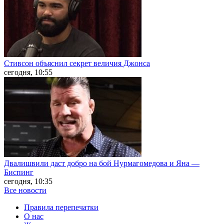
Стивсон объяснил секрет величия Джонса
сегодня, 10:55
Двалишвили даст добро на бой Нурмагомедова и Яна —
Биспинг
сегодня, 10:35
Все новости
Правила перепечатки
О нас