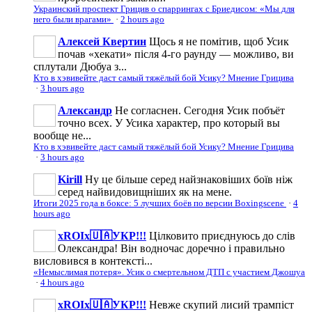
Украинский проспект Грицив о спаррингах с Бриедисом: «Мы для
него были врагами»
·
2 hours ago
Алексей Квертин
Щось я не помітив, щоб Усик
почав «хекати» після 4-го раунду — можливо, ви
сплутали Дюбуа з...
Кто в хэвивейте даст самый тяжёлый бой Усику? Мнение Грицива
·
3 hours ago
Александр
Не согласнен. Сегодня Усик побъёт
точно всех. У Усика характер, про который вы
вообще не...
Кто в хэвивейте даст самый тяжёлый бой Усику? Мнение Грицива
·
3 hours ago
Kirill
Ну це більше серед найзнаковіших боїв ніж
серед найвидовищніших як на мене.
Итоги 2025 года в боксе: 5 лучших боёв по версии Boxingscene
·
4
hours ago
xROIx🇺🇦УКР!!!
Цілковито приєднуюсь до слів
Олександра! Він водночас доречно і правильно
висловився в контексті...
«Немыслимая потеря». Усик о смертельном ДТП с участием Джошуа
·
4 hours ago
xROIx🇺🇦УКР!!!
Невже скупий лисий трампіст