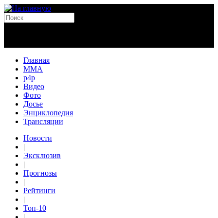
Главная
MMA
p4p
Видео
Фото
Досье
Энциклопедия
Трансляции
Новости
|
Эксклюзив
|
Прогнозы
|
Рейтинги
|
Топ-10
|