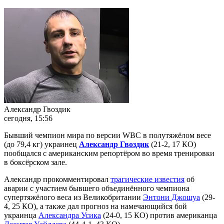
Александр Гвоздик
сегодня, 15:56
Бывший чемпион мира по версии WBC в полутяжёлом весе
(до 79,4 кг) украинец
Александр Гвоздик
(21-2, 17 КО)
пообщался с американским репортёром во время тренировки
в боксёрском зале.
Александр прокомментировал
трагические известия
об
аварии с участием бывшего объединённого чемпиона
супертяжёлого веса из Великобритании
Энтони Джошуа
(29-
4, 25 КО), а также дал прогноз на намечающийся бой
украинца
Александра Усика
(24-0, 15 КО) против американца