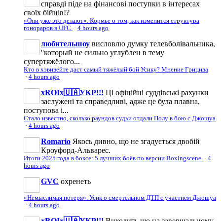
справді піде на фінансові поступки в інтересах
своїх бійців!?
«Они уже это делают». Кормье о том, как изменится структура
гонораров в UFC
·
4 hours ago
любительшоу
висловлю думку телевболівальника,
''который не сильно углублен в тему
супертяжёлого...
Кто в хэвивейте даст самый тяжёлый бой Усику? Мнение Грицива
·
4 hours ago
xROIx🇺🇦УКР!!!
Ці офіційні суддівські рахунки
заслужені та справедливі, адже це була плавна,
поступова і...
Стало известно, сколько раундов судьи отдали Полу в бою с Джошуа
·
4 hours ago
Romario
Якось дивно, що не згадується двобій
Кроуфорд-Альварес.
Итоги 2025 года в боксе: 5 лучших боёв по версии Boxingscene
·
4
hours ago
GVC
охренеть
«Немыслимая потеря». Усик о смертельном ДТП с участием Джошуа
·
4 hours ago
xROIx🇺🇦УКР!!!
Виходить що на завершальному