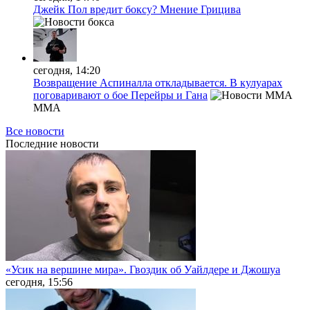
Джейк Пол вредит боксу? Мнение Грицива
сегодня, 14:20
Возвращение Аспиналла откладывается. В кулуарах
поговаривают о бое Перейры и Гана
MMA
Все новости
Последние
новости
«Усик на вершине мира». Гвоздик об Уайлдере и Джошуа
сегодня, 15:56