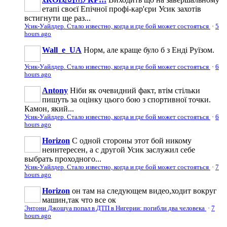
етапі своєї Епічної профі-кар'єри Усик захотів
встигнути ще раз...
Усик-Уайлдер. Стало известно, когда и где бой может состояться
·
5
hours ago
Wall_e_UA
Норм, але краще було б з Енді Руїзом.
Усик-Уайлдер. Стало известно, когда и где бой может состояться
·
6
hours ago
Antony
Ніби як очевидний факт, втім стільки
пишуть за оцінку цього бою з спортивної точки.
Камон, який...
Усик-Уайлдер. Стало известно, когда и где бой может состояться
·
6
hours ago
Horizon
С одной стороны этот бой никому
неинтересен, а с другой Усик заслужил себе
выбрать проходного...
Усик-Уайлдер. Стало известно, когда и где бой может состояться
·
7
hours ago
Horizon
он там на следующем видео,ходит вокруг
машин,так что все ок
Энтони Джошуа попал в ДТП в Нигерии: погибли два человека
·
7
hours ago