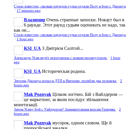
Стало известно, сколько раундов судьи отдали Полу в бою с Джошуа
·
17 minutes ago
Владимир
Очень странные записки. Нокаут был в
6 раунде. Этот раунд судьям оценивать не надо, так
как он...
Стало известно, сколько раундов судьи отдали Полу в бою с Джошуа
·
1 hour ago
KSI_UA
З Дмітрієм Салітой...
Александр Усик ведёт переговоры с новым промоутером
·
1 hour
ago
KSI_UA
Историческая родина.
Энтони Джошуа попал в ДТП в Нигерии: погибли два человека
·
2
hours ago
Mak Poznyak
Цілком логічно. Бій з Вайлдером —
це маркетинг, за яким послідує збільшення
монетизації.
Зачем Усику бой с Уайлдером? Занимательная версия Грицива
·
2
hours ago
Mak Poznyak
мусорок, одним словом. Ще й
проросійської закалки.