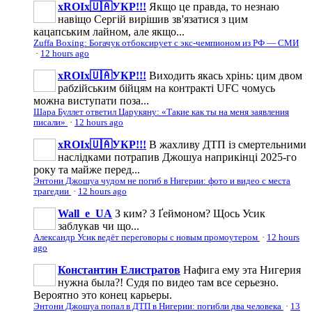
xROIx🇺🇦УКР!!!
Якщо це правда, то незнаю
навіщо Сергій вирішив зв'язатися з цим
кацапським лайном, але якщо...
Zuffa Boxing: Богачук отбоксирует с экс-чемпионом из РФ — СМИ
·
12 hours ago
xROIx🇺🇦УКР!!!
Виходить якась хрінь: цим двом
рабzійським бійцям на контракті UFC чомусь
можна виступати поза...
Шара Буллет ответил Царукяну: «Такие как ты на меня заявления
писали»
·
12 hours ago
xROIx🇺🇦УКР!!!
В жахливу ДТП із смертельними
наслідками потрапив Джошуа наприкінці 2025-го
року та майже перед...
Энтони Джошуа чудом не погиб в Нигерии: фото и видео с места
трагедии
·
12 hours ago
Wall_e_UA
З ким? З Ґеймоном? Щось Усик
заблукав чи що...
Александр Усик ведёт переговоры с новым промоутером
·
12 hours
ago
Константин Елистратов
Нафига ему эта Нигерия
нужна была?! Судя по видео там все серьезно.
Вероятно это конец карьеры.
Энтони Джошуа попал в ДТП в Нигерии: погибли два человека
·
13