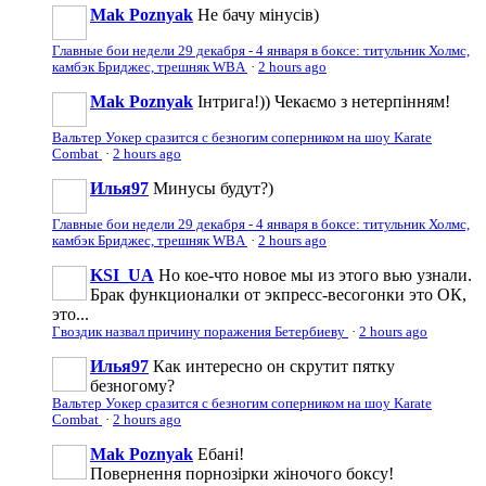
Mak Poznyak
Не бачу мінусів)
Главные бои недели 29 декабря - 4 января в боксе: титульник Холмс,
камбэк Бриджес, трешняк WBA
·
2 hours ago
Mak Poznyak
Інтрига!)) Чекаємо з нетерпінням!
Вальтер Уокер сразится с безногим соперником на шоу Karate
Combat
·
2 hours ago
Илья97
Минусы будут?)
Главные бои недели 29 декабря - 4 января в боксе: титульник Холмс,
камбэк Бриджес, трешняк WBA
·
2 hours ago
KSI_UA
Но кое-что новое мы из этого вью узнали.
Брак функционалки от экпресс-весогонки это ОК,
это...
Гвоздик назвал причину поражения Бетербиеву
·
2 hours ago
Илья97
Как интересно он скрутит пятку
безногому?
Вальтер Уокер сразится с безногим соперником на шоу Karate
Combat
·
2 hours ago
Mak Poznyak
Ебані!
Повернення порнозірки жіночого боксу!