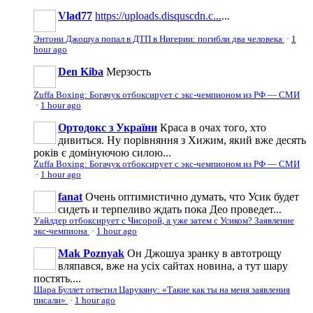
Vlad77
https://uploads.disquscdn.c...
...
Энтони Джошуа попал в ДТП в Нигерии: погибли два человека
·
1
hour ago
Den Kiba
Мерзость
Zuffa Boxing: Богачук отбоксирует с экс-чемпионом из РФ — СМИ
·
1 hour ago
Ортодокс з України
Краса в очах того, хто
дивиться. Ну порівняння з Хижим, який вже десять
років є домінуючою силою...
Zuffa Boxing: Богачук отбоксирует с экс-чемпионом из РФ — СМИ
·
1 hour ago
fanat
Очень оптимистично думать, что Усик будет
сидеть и терпеливо ждать пока Део проведет...
Уайлдер отбоксирует с Чисорой, а уже затем с Усиком? Заявление
экс-чемпиона
·
1 hour ago
Mak Poznyak
Он Джошуа зранку в автотрощу
вляпався, вже на усіх сайтах новина, а тут шару
постять....
Шара Буллет ответил Царукяну: «Такие как ты на меня заявления
писали»
·
1 hour ago