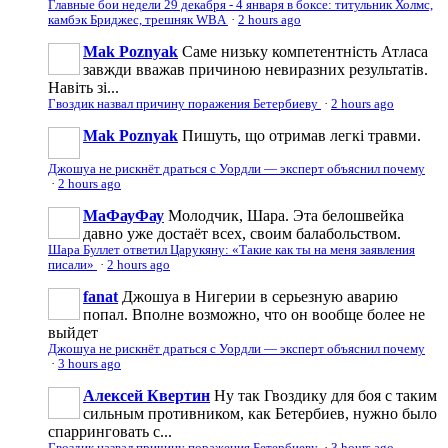
Главные бои недели 29 декабря - 4 января в боксе: титульник Холмс,
камбэк Бриджес, трешняк WBA
·
2 hours ago
Mak Poznyak
Саме низьку компетентність Атласа
завжди вважав причиною невиразних результатів.
Навіть зі...
Гвоздик назвал причину поражения Бетербиеву
·
2 hours ago
Mak Poznyak
Пишуть, що отримав легкі травми.
Джошуа не рискнёт драться с Уордли — эксперт объяснил почему
·
2 hours ago
МаФауФау
Молодчик, Шара. Эта белошвейка
давно уже достаёт всех, своим балабольством.
Шара Буллет ответил Царукяну: «Такие как ты на меня заявления
писали»
·
2 hours ago
fanat
Джошуа в Нигерии в серьезную аварию
попал. Вполне возможно, что он вообще более не
выйдет
Джошуа не рискнёт драться с Уордли — эксперт объяснил почему
·
3 hours ago
Алексей Квертин
Ну так Гвоздику для боя с таким
сильным противником, как Бетербиев, нужно было
спарринговать с...
Гвоздик назвал причину поражения Бетербиеву
·
3 hours ago