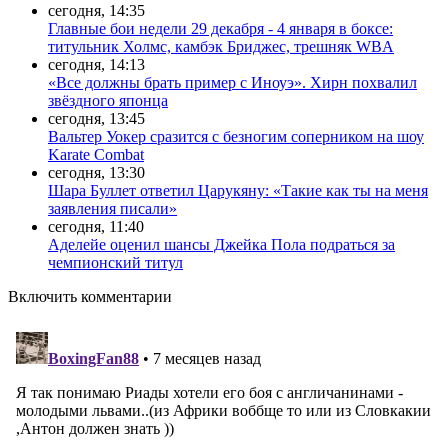
сегодня, 14:35
Главные бои недели 29 декабря - 4 января в боксе:
титульник Холмс, камбэк Бриджес, трешняк WBA
сегодня, 14:13
«Все должны брать пример с Иноуэ». Хирн похвалил
звёздного японца
сегодня, 13:45
Вальтер Уокер сразится с безногим соперником на шоу
Karate Combat
сегодня, 13:30
Шара Буллет ответил Царукяну: «Такие как ты на меня
заявления писали»
сегодня, 11:40
Аделейе оценил шансы Джейка Пола подраться за
чемпионский титул
Включить комментарии