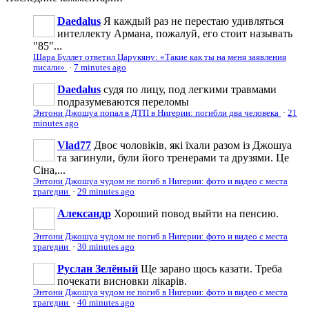
Daedalus
Я каждый раз не перестаю удивляться
интеллекту Армана, пожалуй, его стоит называть
"85"...
Шара Буллет ответил Царукяну: «Такие как ты на меня заявления
писали»
·
7 minutes ago
Daedalus
судя по лицу, под легкими травмами
подразумеваются переломы
Энтони Джошуа попал в ДТП в Нигерии: погибли два человека
·
21
minutes ago
Vlad77
Двоє чоловіків, які їхали разом із Джошуа
та загинули, були його тренерами та друзями. Це
Сіна,...
Энтони Джошуа чудом не погиб в Нигерии: фото и видео с места
трагедии
·
29 minutes ago
Александр
Хороший повод выйти на пенсию.
Энтони Джошуа чудом не погиб в Нигерии: фото и видео с места
трагедии
·
30 minutes ago
Руслан Зелёный
Ще зарано щось казати. Треба
почекати висновки лікарів.
Энтони Джошуа чудом не погиб в Нигерии: фото и видео с места
трагедии
·
40 minutes ago