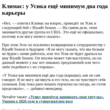
Климас: у Усика ещё минимум два года
карьеры
«Нет, — ответил Климас на вопрос, проведёт ли Усик и
следующий бой с Riyadh Season. — На самом деле, этим
занимается другая группа из США. Это ещё не официально,
поэтому я не могу ничего сказать».
При этом Эгис не исключил возвращения к сотрудничеству с
Riyadh Season в будущем: «Я не могу сказать, что мы больше
не будем с ними работать, или что Усик не будет драться на
шоу Riyadh Season. Он вполне может там выступить, но на
данный момент у нас нет никаких предложений или чего-
либо подобного с их стороны».
«У Усика как минимум ещё два года (карьеры), как он сам
говорит. Я не могу заглянуть в его тело, но он чувствует себя
сильным. Ему пока рано вешать перчатки на гвоздь, он готов
продолжать», — добавил менеджер.
Читайте также:
«Усику придётся защищать свои титулы».
Уоррен о 2026 годе в супертяжёлом весе
Источник:
The National