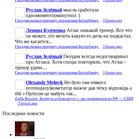
Руслан Зелёный
мысль сработала
одномоменто(минутно) :)
Гвоздик назвал причину поражения Бетербиеву
·
3 hours ago
Леонид Купченко
Атлас никакой тренер. Все что
он может, это мелеть какую-то дичь на подкастах.
Что же касается...
Гвоздик назвал причину поражения Бетербиеву
·
3 hours ago
Руслан Зелёный
Гвоздик всегда недоговаривал
про Атласа. Хотя спецы повторяли, что Атлас -
тренер удачи....
Гвоздик назвал причину поражения Бетербиеву
·
3 hours ago
Olexandr Melnyk
Не було там ніякого
потенціалу)кометатор вижче дав чітку відповідь а
бій з Ортісом це мабуть так...
Zuffa Boxing: Богачук отбоксирует с экс-чемпионом из РФ — СМИ
·
3 hours ago
Последние
новости