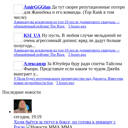
ÀmirGGGfan
Да тут скорее репутационные потери
для Жанибека и его команды. (Top Rank в том
числе)
Алимханулы исключили из топ-10 после допингового скандала —
обновлённый рейтинг The Ring
·
5 hours ago
KSI_UA
Ну пусть. В любом случае мельдоний не
очень агрессивньій допинг, вряд ли дадут больше
полугода...
Алимханулы исключили из топ-10 после допингового скандала —
обновлённый рейтинг The Ring
·
5 hours ago
Александр
За Ютубера буду ради спитча Тайсона
Фьюри. Представьте если каким то чудом Джейк
выиграет у...
У Пола будет потенциальное преимущество над Джошуа. Известны
новые подробности боя
·
5 hours ago
Последние
новости
сегодня, 19:19
Холм бьётся за титул в боксе, но готова к реваншу с
Роузи
MMA