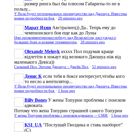
размер ринга был бы плюсом Габариты-то не в
пользу...
У Пола будет потенциальное преимущество над Джошуа. Известны
новые подробности боя
·
26 minutes ago
Марат Яхин
Австралиец)) Да.. Тепрь ему до
чемпионского боя еще как до Луны
Цзю прокомментировал победу над Веласкесом, рассуждал о
больших боях и режиме терминатора
·
28 minutes ago
Olexandr Melnyk
ахххх Пол подумав краще
відлетіти в нокаут від великого Джошуа ніж від
маленького Девіса))
Сильный Пол. Энтони Джошуа – Джейк Пол
·
52 minutes ago
Денис К
если тебя в боксе интересует,чтобы кого
то несло а вентилятор...
У Пола будет потенциальное преимущество над Джошуа. Известны
новые подробности боя
·
1 hour ago
Billy Bones
У жены Топурии проблемы с поиском
адвоката.
Потому что жена Топурии страшней самого Топурии
У жены Топурии проблемы с поиском адвоката — СМИ
·
1 hour ago
KSI_UA
"Послушай Гвоздика и ставь наоборот"
(С)