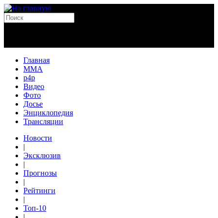
Главная
MMA
p4p
Видео
Фото
Досье
Энциклопедия
Трансляции
Новости
|
Эксклюзив
|
Прогнозы
|
Рейтинги
|
Топ-10
|