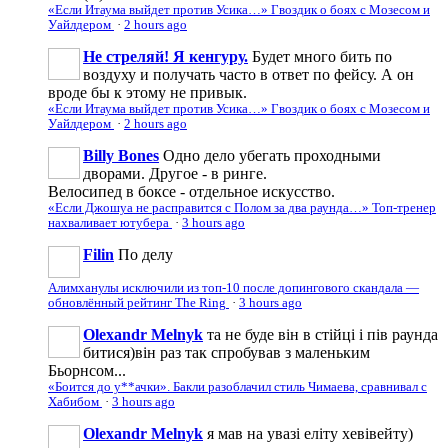
«Если Итаума выйдет против Усика…» Гвоздик о боях с Мозесом и
Уайлдером
·
2 hours ago
Не стреляй! Я кенгуру.
Будет много бить по
воздуху и получать часто в ответ по фейсу. А он
вроде бы к этому не привык.
«Если Итаума выйдет против Усика…» Гвоздик о боях с Мозесом и
Уайлдером
·
2 hours ago
Billy Bones
Одно дело убегать проходными
дворами. Другое - в ринге.
Велосипед в боксе - отдельное искусство.
«Если Джошуа не расправится с Полом за два раунда…» Топ-тренер
нахваливает ютубера
·
3 hours ago
Filin
По делу
Алимханулы исключили из топ-10 после допингового скандала —
обновлённый рейтинг The Ring
·
3 hours ago
Olexandr Melnyk
та не буде він в стійці і пів раунда
битися)він раз так спробував з маленьким
Бьорнсом...
«Боится до у**ачки». Бакли разоблачил стиль Чимаева, сравнивал с
Хабибом
·
3 hours ago
Olexandr Melnyk
я мав на увазі еліту хевівейту)