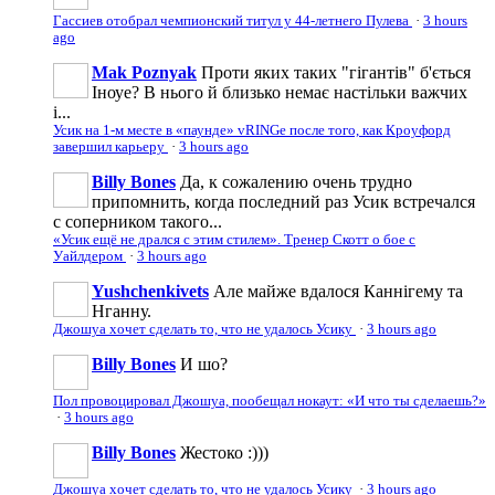
Гассиев отобрал чемпионский титул у 44-летнего Пулева
·
3 hours
ago
Mak Poznyak
Проти яких таких "гігантів" б'ється
Іноуе? В нього й близько немає настільки важчих
і...
Усик на 1-м месте в «паунде» vRINGe после того, как Кроуфорд
завершил карьеру
·
3 hours ago
Billy Bones
Да, к сожалению очень трудно
припомнить, когда последний раз Усик встречался
с соперником такого...
«Усик ещё не дрался с этим стилем». Тренер Скотт о бое с
Уайлдером
·
3 hours ago
Yushchenkivets
Але майже вдалося Каннігему та
Нганну.
Джошуа хочет сделать то, что не удалось Усику
·
3 hours ago
Billy Bones
И шо?
Пол провоцировал Джошуа, пообещал нокаут: «И что ты сделаешь?»
·
3 hours ago
Billy Bones
Жестоко :)))
Джошуа хочет сделать то, что не удалось Усику
·
3 hours ago