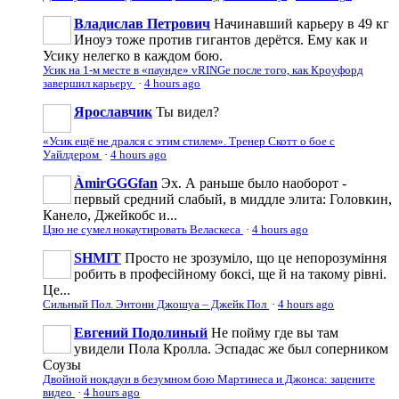
Владислав Петрович
Начинавший карьеру в 49 кг
Иноуэ тоже против гигантов дерётся. Ему как и
Усику нелегко в каждом бою.
Усик на 1-м месте в «паунде» vRINGe после того, как Кроуфорд
завершил карьеру
·
4 hours ago
Ярославчик
Ты видел?
«Усик ещё не дрался с этим стилем». Тренер Скотт о бое с
Уайлдером
·
4 hours ago
ÀmirGGGfan
Эх. А раньше было наоборот -
первый средний слабый, в миддле элита: Головкин,
Канело, Джейкобс и...
Цзю не сумел нокаутировать Веласкеса
·
4 hours ago
SHMIT
Просто не зрозуміло, що це непорозуміння
робить в професійному боксі, ще й на такому рівні.
Це...
Сильный Пол. Энтони Джошуа – Джейк Пол
·
4 hours ago
Евгений Подолиный
Не пойму где вы там
увидели Пола Кролла. Эспадас же был соперником
Соузы
Двойной нокдаун в безумном бою Мартинеса и Джонса: зацените
видео
·
4 hours ago