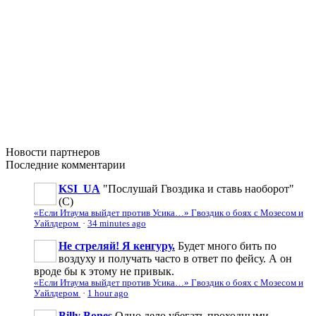
Новости
партнеров
Последние
комментарии
KSI_UA
"Послушай Гвоздика и ставь наоборот"
(С)
«Если Итаума выйдет против Усика…» Гвоздик о боях с Мозесом и
Уайлдером
·
34 minutes ago
Не стреляй! Я кенгуру.
Будет много бить по
воздуху и получать часто в ответ по фейсу. А он
вроде бы к этому не привык.
«Если Итаума выйдет против Усика…» Гвоздик о боях с Мозесом и
Уайлдером
·
1 hour ago
Billy Bones
Одно дело убегать проходными