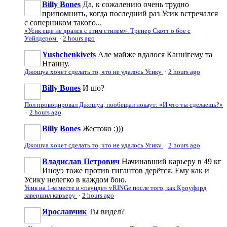
Billy Bones
Да, к сожалению очень трудно
припомнить, когда последний раз Усик встречался
с соперником такого...
«Усик ещё не дрался с этим стилем». Тренер Скотт о бое с
Уайлдером
·
2 hours ago
Yushchenkivets
Але майже вдалося Каннігему та
Нганну.
Джошуа хочет сделать то, что не удалось Усику
·
2 hours ago
Billy Bones
И шо?
Пол провоцировал Джошуа, пообещал нокаут: «И что ты сделаешь?»
·
2 hours ago
Billy Bones
Жестоко :)))
Джошуа хочет сделать то, что не удалось Усику
·
2 hours ago
Владислав Петрович
Начинавший карьеру в 49 кг
Иноуэ тоже против гигантов дерётся. Ему как и
Усику нелегко в каждом бою.
Усик на 1-м месте в «паунде» vRINGe после того, как Кроуфорд
завершил карьеру
·
2 hours ago
Ярославчик
Ты видел?