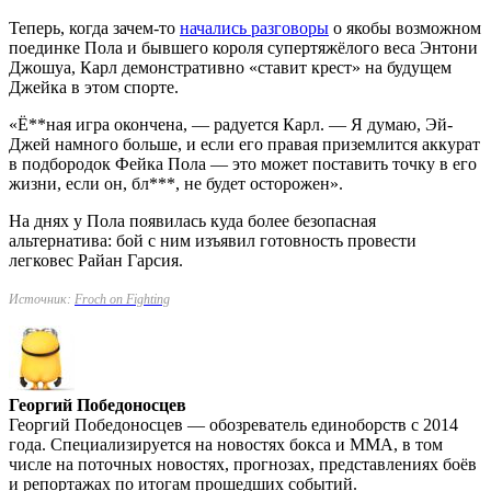
Теперь, когда зачем-то
начались разговоры
о якобы возможном
поединке Пола и бывшего короля супертяжёлого веса Энтони
Джошуа, Карл демонстративно «ставит крест» на будущем
Джейка в этом спорте.
«Ё**ная игра окончена, — радуется Карл. — Я думаю, Эй-
Джей намного больше, и если его правая приземлится аккурат
в подбородок Фейка Пола — это может поставить точку в его
жизни, если он, бл***, не будет осторожен».
На днях у Пола появилась куда более безопасная
альтернатива: бой с ним изъявил готовность провести
легковес Райан Гарсия.
Источник:
Froch on Fighting
Георгий Победоносцев
Георгий Победоносцев — обозреватель единоборств с 2014
года. Специализируется на новостях бокса и ММА, в том
числе на поточных новостях, прогнозах, представлениях боёв
и репортажах по итогам прошедших событий.