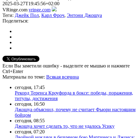
2025-03-27T19:45:56+02:00
VRinge.com
vringe.com
Теги:
Джейк Пол
,
Карл Фроч
,
Энтони Джошуа
Поделиться:
Если Вы заметили ошибку - выделите ее мышью и нажмите
Ctrl+Enter
Материалы
по теме
:
Всякая всячина
сегодня, 17:45
Рекорд Теренса Кроуфорда в боксе: победы, поражения,
титулы, достижения
сегодня, 16:50
Джошуа объяснил, почему не считает Фьюри настоящим
бойцом
сегодня, 08:55
Джошуа хочет сделать то, что не удалось Усику
сегодня, 07:20
Двойной нокдаун в безумном бою Мартинеса и Джонса: