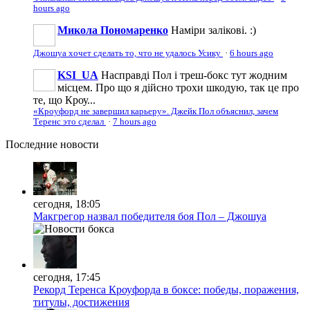
hours ago
Микола Пономаренко
Наміри залікові. :)
Джошуа хочет сделать то, что не удалось Усику
·
6 hours ago
KSI_UA
Насправді Пол і треш-бокс тут жодним
місцем. Про що я дійсно трохи шкодую, так це про
те, що Кроу...
«Кроуфорд не завершил карьеру». Джейк Пол объяснил, зачем
Теренс это сделал
·
7 hours ago
Последние
новости
сегодня, 18:05
Макгрегор назвал победителя боя Пол – Джошуа
сегодня, 17:45
Рекорд Теренса Кроуфорда в боксе: победы, поражения,
титулы, достижения