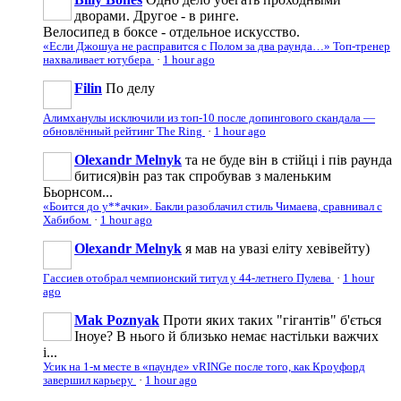
дворами. Другое - в ринге.
Велосипед в боксе - отдельное искусство.
«Если Джошуа не расправится с Полом за два раунда…» Топ-тренер
нахваливает ютубера
·
1 hour ago
Filin
По делу
Алимханулы исключили из топ-10 после допингового скандала —
обновлённый рейтинг The Ring
·
1 hour ago
Olexandr Melnyk
та не буде він в стійці і пів раунда
битися)він раз так спробував з маленьким
Бьорнсом...
«Боится до у**ачки». Бакли разоблачил стиль Чимаева, сравнивал с
Хабибом
·
1 hour ago
Olexandr Melnyk
я мав на увазі еліту хевівейту)
Гассиев отобрал чемпионский титул у 44-летнего Пулева
·
1 hour
ago
Mak Poznyak
Проти яких таких "гігантів" б'ється
Іноуе? В нього й близько немає настільки важчих
і...
Усик на 1-м месте в «паунде» vRINGe после того, как Кроуфорд
завершил карьеру
·
1 hour ago