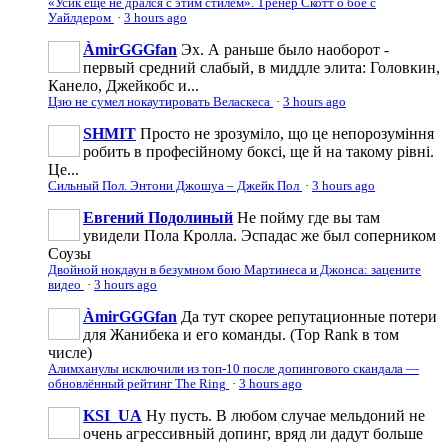
«Усик ещё не дрался с этим стилем». Тренер Скотт о бое с
Уайлдером
·
3 hours ago
ÀmirGGGfan
Эх. А раньше было наоборот -
первый средний слабый, в миддле элита: Головкин,
Канело, Джейкобс и...
Цзю не сумел нокаутировать Веласкеса
·
3 hours ago
SHMIT
Просто не зрозуміло, що це непорозуміння
робить в професійному боксі, ще й на такому рівні.
Це...
Сильный Пол. Энтони Джошуа – Джейк Пол
·
3 hours ago
Евгений Подолиный
Не пойму где вы там
увидели Пола Кролла. Эспадас же был соперником
Соузы
Двойной нокдаун в безумном бою Мартинеса и Джонса: зацените
видео
·
3 hours ago
ÀmirGGGfan
Да тут скорее репутационные потери
для Жанибека и его команды. (Top Rank в том
числе)
Алимханулы исключили из топ-10 после допингового скандала —
обновлённый рейтинг The Ring
·
3 hours ago
KSI_UA
Ну пусть. В любом случае мельдоний не
очень агрессивньій допинг, вряд ли дадут больше