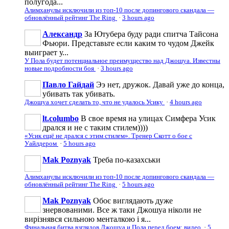
полугода...
Алимханулы исключили из топ-10 после допингового скандала —
обновлённый рейтинг The Ring
·
3 hours ago
Александр
За Ютубера буду ради спитча Тайсона
Фьюри. Представьте если каким то чудом Джейк
выиграет у...
У Пола будет потенциальное преимущество над Джошуа. Известны
новые подробности боя
·
3 hours ago
Павло Гайдай
Ээ нет, дружок. Давай уже до конца,
убивать так убивать.
Джошуа хочет сделать то, что не удалось Усику
·
4 hours ago
lt.columbo
В свое время на улицах Симфера Усик
дрался и не с таким стилем))))
«Усик ещё не дрался с этим стилем». Тренер Скотт о бое с
Уайлдером
·
5 hours ago
Mak Poznyak
Треба по-казахськи
Алимханулы исключили из топ-10 после допингового скандала —
обновлённый рейтинг The Ring
·
5 hours ago
Mak Poznyak
Обоє виглядають дуже
знервованими. Все ж таки Джошуа ніколи не
вирізнявся сильною менталкою і я...
Финальная битва взглядов Джошуа и Пола перед боем: видео
·
5