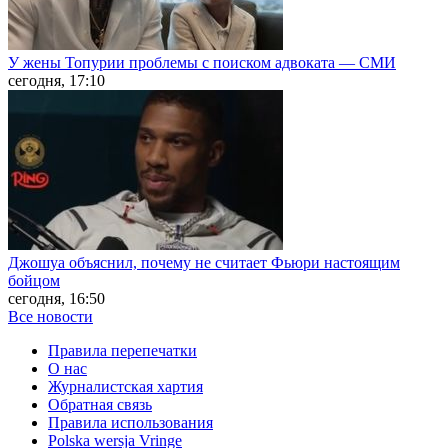
У жены Топурии проблемы с поиском адвоката — СМИ
сегодня, 17:10
Джошуа объяснил, почему не считает Фьюри настоящим
бойцом
сегодня, 16:50
Все новости
Правила перепечатки
О нас
Журналистская хартия
Обратная связь
Правила использования
Polska wersja Vringe