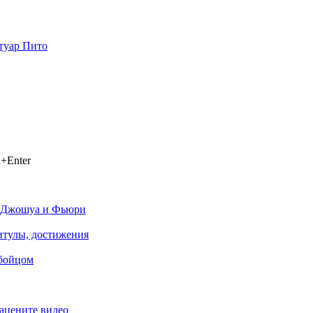
туар Пито
+Enter
ив Джошуа и Фьюри
титулы, достижения
 бойцом
ацените видео