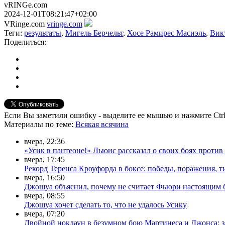
vRINGe.com
2024-12-01T08:21:47+02:00
VRinge.com
vringe.com
Теги:
результаты
,
Мигель Берчельт
,
Хосе Рамирес Масиэль
,
Вик
Поделиться:
Если Вы заметили ошибку - выделите ее мышью и нажмите Ctrl
Материалы
по теме
:
Всякая всячина
вчера, 22:36
«Усик в пантеоне!» Льюис рассказал о своих боях прот
вчера, 17:45
Рекорд Теренса Кроуфорда в боксе: победы, поражения, 
вчера, 16:50
Джошуа объяснил, почему не считает Фьюри настоящим
вчера, 08:55
Джошуа хочет сделать то, что не удалось Усику
вчера, 07:20
Двойной нокдаун в безумном бою Мартинеса и Джонса: з