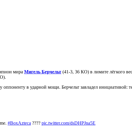
емпион мира
Мигель Берчельт
(41-3, 36 КО) в лимите лёгкого ве
О).
у оппоненту в ударной мощи. Берчельт завладел инициативой: те
nime.
#BoxAzteca
????
pic.twitter.com/dsDHPJna5E