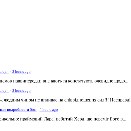
 Фьюри
·
3 hours ago
немов наввипередки визнають та констатують очевидне щодо...
 Фьюри
·
3 hours ago
ж жодним чином не впливає на співвідношення сил!!! Насправді.
овые подробности боя
·
4 hours ago
прикольно: праймовий Лара, небитий Херд, що переміг його в...