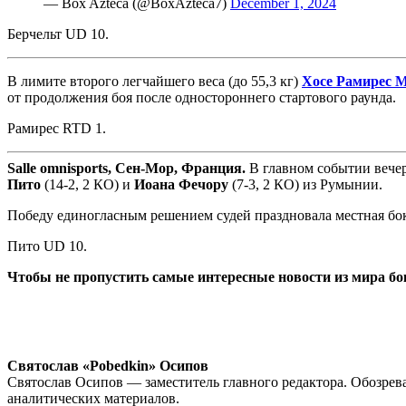
— Box Azteca (@BoxAzteca7)
December 1, 2024
Берчельт UD 10.
В лимите второго легчайшего веса (до 55,3 кг)
Хосе Рамирес 
от продолжения боя после одностороннего стартового раунда.
Рамирес RTD 1.
Salle omnisports
, Сен-Мор, Франция.
В главном событии вече
Пито
(14-2, 2 КО) и
Иоана Фечору
(7-3, 2 КО) из Румынии.
Победу единогласным решением судей праздновала местная бокс
Пито UD 10.
Чтобы не пропустить самые интересные новости из мира б
Святослав «Pobedkin» Осипов
Святослав Осипов — заместитель главного редактора. Обозрева
аналитических материалов.