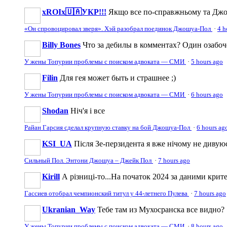
xROIx🇺🇦УКР!!!
Якщо все по-справжньому та Джош
«Он спровоцировал зверя». Хэй разобрал поединок Джошуа-Пол
·
4 h
Billy Bones
Что за дебилы в комментах? Один озабоч
У жены Топурии проблемы с поиском адвоката — СМИ
·
5 hours ago
Filin
Для гея может быть и страшнее ;)
У жены Топурии проблемы с поиском адвоката — СМИ
·
6 hours ago
Shodan
Ніч'я і все
Райан Гарсия сделал крупную ставку на бой Джошуа-Пол
·
6 hours ag
KSI_UA
Після Зе-перзидента я вже нічому не дивую
Сильный Пол. Энтони Джошуа – Джейк Пол
·
7 hours ago
Kirill
А різниці-то...На початок 2024 за даними крите
Гассиев отобрал чемпионский титул у 44-летнего Пулева
·
7 hours ago
Ukranian_Way
Тебе там из Мухосранска все видно?
У жены Топурии проблемы с поиском адвоката — СМИ
·
8 hours ago