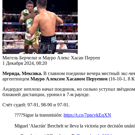
Мигель Берчельт и Мауро Алекс Хасан Перуен
1 Декабря 2024, 08:20
Мерида, Мексика.
В главном поединке вечера местный экс-ч
аргентинцем
Мауро Алексом Хасаном Перуеном
(16-10-1, 8 К
Андердог неплохо начал поединок, но сильно уступал звёздном
ближней дистанции, уронил в 7-м раунде.
Счёт судей: 97-91, 98-90 и 97-91.
????Sigue la transmisión:
https://t.co/7pncvkEqXN
Miguel 'Alacrán' Berchelt se lleva la victoria por decisión uná