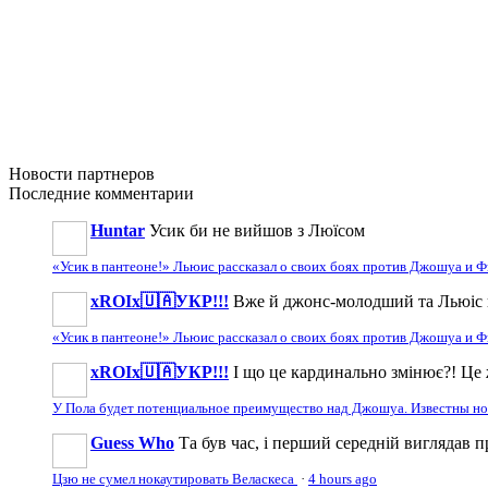
Новости
партнеров
Последние
комментарии
Huntar
Усик би не вийшов з Люїсом
«Усик в пантеоне!» Льюис рассказал о своих боях против Джошуа и
xROIx🇺🇦УКР!!!
Вже й джонс-молодший та Льюіс 
«Усик в пантеоне!» Льюис рассказал о своих боях против Джошуа и
xROIx🇺🇦УКР!!!
І що це кардинально змінює?! Це 
У Пола будет потенциальное преимущество над Джошуа. Известны н
Guess Who
Та був час, і перший середній виглядав 
Цзю не сумел нокаутировать Веласкеса
·
4 hours ago