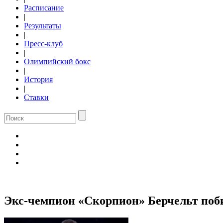
Расписание
|
Результаты
|
Пресс-клуб
|
Олимпийский бокс
|
История
|
Ставки
Экс-чемпион «Скорпион» Берчельт поби