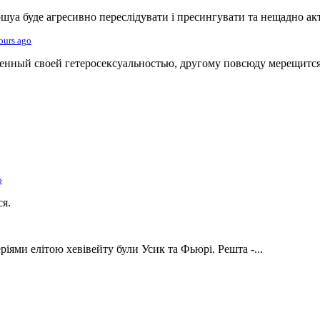
уа буде агресивно переслідувати і пресингувати та нещадно акт
ours ago
енный своей гетеросексуальностью, другому повсюду мерещится.
o
ся.
ріями елітою хевівейту були Усик та Фьюрі. Решта -...