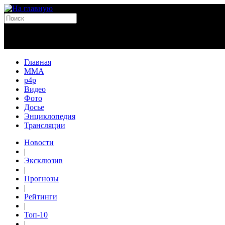
Главная
MMA
p4p
Видео
Фото
Досье
Энциклопедия
Трансляции
Новости
|
Эксклюзив
|
Прогнозы
|
Рейтинги
|
Топ-10
|