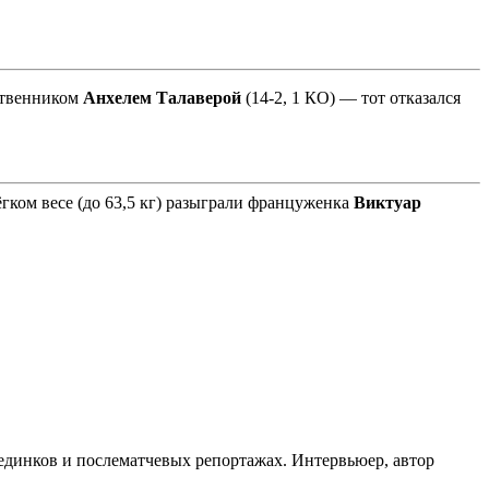
ественником
Анхелем Талаверой
(14-2, 1 КО)
—
тот отказался
ком весе (до 63,5 кг) разыграли француженка
Виктуар
оединков и послематчевых репортажах. Интервьюер, автор