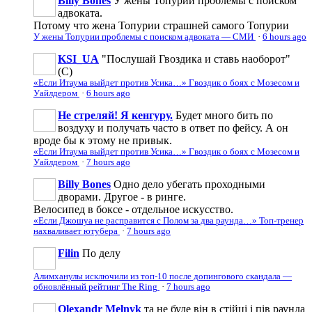
Billy Bones
У жены Топурии проблемы с поиском
адвоката.
Потому что жена Топурии страшней самого Топурии
У жены Топурии проблемы с поиском адвоката — СМИ
·
6 hours ago
KSI_UA
"Послушай Гвоздика и ставь наоборот"
(С)
«Если Итаума выйдет против Усика…» Гвоздик о боях с Мозесом и
Уайлдером
·
6 hours ago
Не стреляй! Я кенгуру.
Будет много бить по
воздуху и получать часто в ответ по фейсу. А он
вроде бы к этому не привык.
«Если Итаума выйдет против Усика…» Гвоздик о боях с Мозесом и
Уайлдером
·
7 hours ago
Billy Bones
Одно дело убегать проходными
дворами. Другое - в ринге.
Велосипед в боксе - отдельное искусство.
«Если Джошуа не расправится с Полом за два раунда…» Топ-тренер
нахваливает ютубера
·
7 hours ago
Filin
По делу
Алимханулы исключили из топ-10 после допингового скандала —
обновлённый рейтинг The Ring
·
7 hours ago
Olexandr Melnyk
та не буде він в стійці і пів раунда