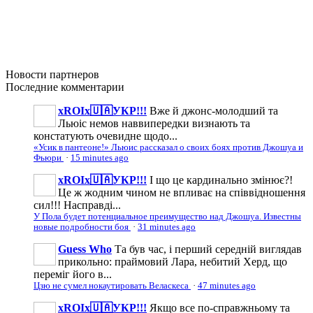
Новости
партнеров
Последние
комментарии
xROIx🇺🇦УКР!!!
Вже й джонс-молодший та
Льюіс немов наввипередки визнають та
констатують очевидне щодо...
«Усик в пантеоне!» Льюис рассказал о своих боях против Джошуа и
Фьюри
·
15 minutes ago
xROIx🇺🇦УКР!!!
І що це кардинально змінює?!
Це ж жодним чином не впливає на співвідношення
сил!!! Насправді...
У Пола будет потенциальное преимущество над Джошуа. Известны
новые подробности боя
·
31 minutes ago
Guess Who
Та був час, і перший середній виглядав
прикольно: праймовий Лара, небитий Херд, що
переміг його в...
Цзю не сумел нокаутировать Веласкеса
·
47 minutes ago
xROIx🇺🇦УКР!!!
Якщо все по-справжньому та