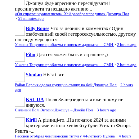
Джошуа буде агресивно переслідувати і
пресингувати та нещадно активно...
«Он спровоцировал зверя». Хэй разобрал поединок Джошуа-Пол
·
51 minutes ago
Billy Bones
Что за дебилы в комментах? Один
озабоченный своей гетеросексуальностью, другому
повсюду мерещится...
У жены Топурии проблемы с поиском адвоката — СМИ
·
2 hours ago
Filin
Для гея может быть и страшнее ;)
У жены Топурии проблемы с поиском адвоката — СМИ
·
2 hours ago
Shodan
Ніч'я і все
Райан Гарсия сделал крупную ставку на бой Джошуа-Пол
·
2 hours
ago
KSI_UA
Після Зе-перзидента я вже нічому не
дивуюся.
Сильный Пол. Энтони Джошуа – Джейк Пол
·
3 hours ago
Kirill
А різниці-то...На початок 2024 за даними
критеріями елітою хевівейту були Усик та Фьюрі.
Решта -...
Гассиев отобрал чемпионский титул у 44-летнего Пулева
·
4 hours