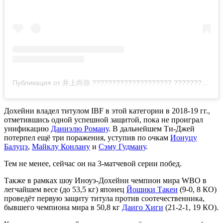
Публикация от 井上尚弥 ???????????????????? ???????????????????? (@naoyainoue_410)
Дохейни владел титулом IBF в этой категории в 2018-19 гг.,
отметившись одной успешной защитой, пока не проиграл
унификацию
Даниэлю Роману
. В дальнейшем Ти-Джей
потерпел ещё три поражения, уступив по очкам
Ионуцу
Балуцэ
,
Майклу Конлану
и
Сэму Гудману
.
Тем не менее, сейчас он на 3-матчевой серии побед.
Также в рамках шоу Иноуэ-Дохейни чемпион мира WBO в
легчайшем весе (до 53,5 кг) японец
Йошики Такеи
(9-0, 8 КО)
проведёт первую защиту титула против соотечественника,
бывшего чемпиона мира в 50,8 кг
Даиго Хиги
(21-2-1, 19 КО).