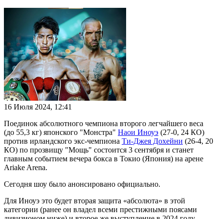
16 Июля 2024, 12:41
Поединок абсолютного чемпиона второго легчайшего веса
(до 55,3 кг) японского "Монстра"
Наои Иноуэ
(27-0, 24 КО)
против ирландского экс-чемпиона
Ти-Джея Дохейни
(26-4, 20
КО) по прозвищу "Мощь" состоится 3 сентября и станет
главным событием вечера бокса в Токио (Япония) на арене
Ariake Arena.
Сегодня шоу было анонсировано официально.
Для Иноуэ это будет вторая защита «абсолюта» в этой
категории (ранее он владел всеми престижными поясами
дивизионом ниже) и второе же выступление в 2024 году,