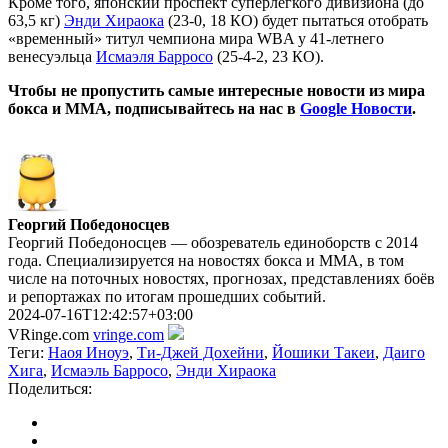
Кроме того, японский проспект суперлёгкого дивизиона (до
63,5 кг)
Энди Хираока
(23-0, 18 КО) будет пытаться отобрать
«временный» титул чемпиона мира WBA у 41-летнего
венесуэльца
Исмаэля Барросо
(25-4-2, 23 КО).
Чтобы не пропустить самые интересные новости из мира
бокса и ММА, подписывайтесь на нас в
Google Новости
.
Георгий Победоносцев
Георгий Победоносцев — обозреватель единоборств с 2014
года. Специализируется на новостях бокса и ММА, в том
числе на поточных новостях, прогнозах, представлениях боёв
и репортажах по итогам прошедших событий.
2024-07-16T12:42:57+03:00
VRinge.com
vringe.com
Теги:
Наоя Иноуэ
,
Ти-Джей Дохейни
,
Йошики Такеи
,
Даиго
Хига
,
Исмаэль Барросо
,
Энди Хираока
Поделиться: