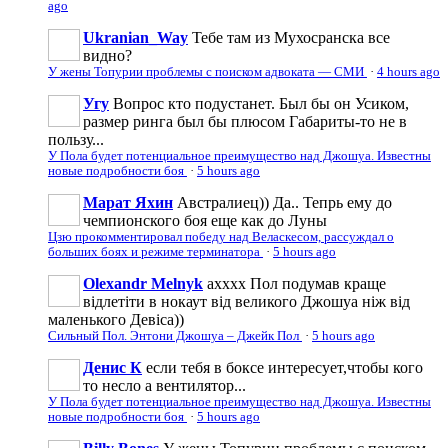
ago
Ukranian_Way
Тебе там из Мухосранска все
видно?
У жены Топурии проблемы с поиском адвоката — СМИ
·
4 hours ago
Угу
Вопрос кто подустанет. Был бы он Усиком,
размер ринга был бы плюсом Габариты-то не в
пользу...
У Пола будет потенциальное преимущество над Джошуа. Известны
новые подробности боя
·
5 hours ago
Марат Яхин
Австралиец)) Да.. Тепрь ему до
чемпионского боя еще как до Луны
Цзю прокомментировал победу над Веласкесом, рассуждал о
больших боях и режиме терминатора
·
5 hours ago
Olexandr Melnyk
ахххх Пол подумав краще
відлетіти в нокаут від великого Джошуа ніж від
маленького Девіса))
Сильный Пол. Энтони Джошуа – Джейк Пол
·
5 hours ago
Денис К
если тебя в боксе интересует,чтобы кого
то несло а вентилятор...
У Пола будет потенциальное преимущество над Джошуа. Известны
новые подробности боя
·
5 hours ago