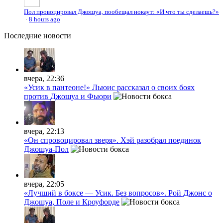
Пол провоцировал Джошуа, пообещал нокаут: «И что ты сделаешь?»
·
8 hours ago
Последние
новости
вчера, 22:36
«Усик в пантеоне!» Льюис рассказал о своих боях
против Джошуа и Фьюри
вчера, 22:13
«Он спровоцировал зверя». Хэй разобрал поединок
Джошуа-Пол
вчера, 22:05
«Лучший в боксе — Усик. Без вопросов». Рой Джонс о
Джошуа, Поле и Кроуфорде