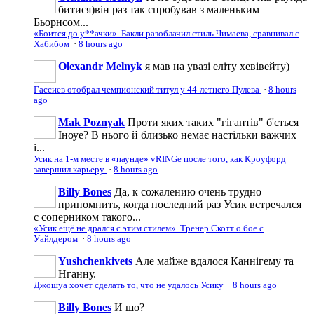
битися)він раз так спробував з маленьким
Бьорнсом...
«Боится до у**ачки». Бакли разоблачил стиль Чимаева, сравнивал с
Хабибом
·
8 hours ago
Olexandr Melnyk
я мав на увазі еліту хевівейту)
Гассиев отобрал чемпионский титул у 44-летнего Пулева
·
8 hours
ago
Mak Poznyak
Проти яких таких "гігантів" б'ється
Іноуе? В нього й близько немає настільки важчих
і...
Усик на 1-м месте в «паунде» vRINGe после того, как Кроуфорд
завершил карьеру
·
8 hours ago
Billy Bones
Да, к сожалению очень трудно
припомнить, когда последний раз Усик встречался
с соперником такого...
«Усик ещё не дрался с этим стилем». Тренер Скотт о бое с
Уайлдером
·
8 hours ago
Yushchenkivets
Але майже вдалося Каннігему та
Нганну.
Джошуа хочет сделать то, что не удалось Усику
·
8 hours ago
Billy Bones
И шо?