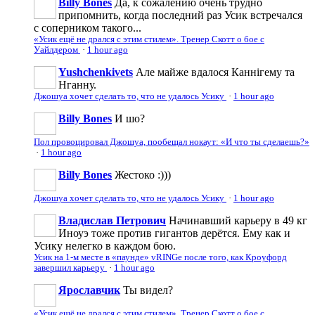
Billy Bones
Да, к сожалению очень трудно
припомнить, когда последний раз Усик встречался
с соперником такого...
«Усик ещё не дрался с этим стилем». Тренер Скотт о бое с
Уайлдером
·
1 hour ago
Yushchenkivets
Але майже вдалося Каннігему та
Нганну.
Джошуа хочет сделать то, что не удалось Усику
·
1 hour ago
Billy Bones
И шо?
Пол провоцировал Джошуа, пообещал нокаут: «И что ты сделаешь?»
·
1 hour ago
Billy Bones
Жестоко :)))
Джошуа хочет сделать то, что не удалось Усику
·
1 hour ago
Владислав Петрович
Начинавший карьеру в 49 кг
Иноуэ тоже против гигантов дерётся. Ему как и
Усику нелегко в каждом бою.
Усик на 1-м месте в «паунде» vRINGe после того, как Кроуфорд
завершил карьеру
·
1 hour ago
Ярославчик
Ты видел?
«Усик ещё не дрался с этим стилем». Тренер Скотт о бое с