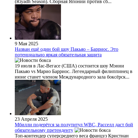
(Riyadh Season). Сборная Японии против сб...
9 Мая 2025
Назван ещё один бой шоу Пакьяо – Барриос. Это
потенциально яркая обязательная защита
19 июля в Лас-Вегасе (США) состоится шоу Мэнни
Пакьяо vs Марио Барриос. Легендарный филиппинец в
июне станет членом Международного зала боксёрск...
23 Апреля 2025
Мбилли подерётся за полутитул WBC, Расселл даст бой
обязательному претенденту
Топ-контендер суперсреднего веса француз Кристиан