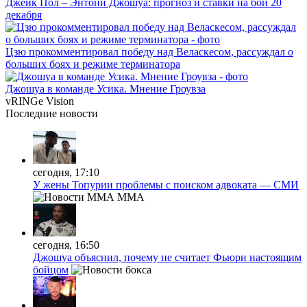
Джейк Пол – Энтони Джошуа: прогноз и ставки на бой 20
декабря
Цзю прокомментировал победу над Веласкесом, рассуждал о
больших боях и режиме терминатора
Джошуа в команде Усика. Мнение Гроувза
vRINGe
Vision
Последние
новости
сегодня, 17:10
У жены Топурии проблемы с поиском адвоката — СМИ
MMA
сегодня, 16:50
Джошуа объяснил, почему не считает Фьюри настоящим
бойцом