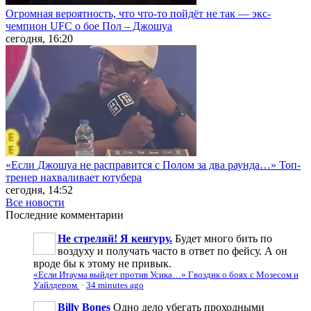
Огромная вероятность, что что-то пойдёт не так — экс-
чемпион UFC о бое Пол – Джошуа
сегодня, 16:20
«Если Джошуа не расправится с Полом за два раунда…» Топ-
тренер нахваливает ютубера
сегодня, 14:52
Все новости
Последние
комментарии
Не стреляй! Я кенгуру.
Будет много бить по
воздуху и получать часто в ответ по фейсу. А он
вроде бы к этому не привык.
«Если Итаума выйдет против Усика…» Гвоздик о боях с Мозесом и
Уайлдером
·
34 minutes ago
Billy Bones
Одно дело убегать проходными