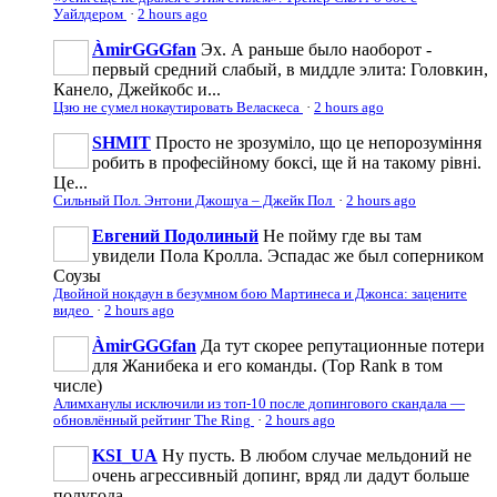
Уайлдером
·
2 hours ago
ÀmirGGGfan
Эх. А раньше было наоборот -
первый средний слабый, в миддле элита: Головкин,
Канело, Джейкобс и...
Цзю не сумел нокаутировать Веласкеса
·
2 hours ago
SHMIT
Просто не зрозуміло, що це непорозуміння
робить в професійному боксі, ще й на такому рівні.
Це...
Сильный Пол. Энтони Джошуа – Джейк Пол
·
2 hours ago
Евгений Подолиный
Не пойму где вы там
увидели Пола Кролла. Эспадас же был соперником
Соузы
Двойной нокдаун в безумном бою Мартинеса и Джонса: зацените
видео
·
2 hours ago
ÀmirGGGfan
Да тут скорее репутационные потери
для Жанибека и его команды. (Top Rank в том
числе)
Алимханулы исключили из топ-10 после допингового скандала —
обновлённый рейтинг The Ring
·
2 hours ago
KSI_UA
Ну пусть. В любом случае мельдоний не
очень агрессивньій допинг, вряд ли дадут больше
полугода...