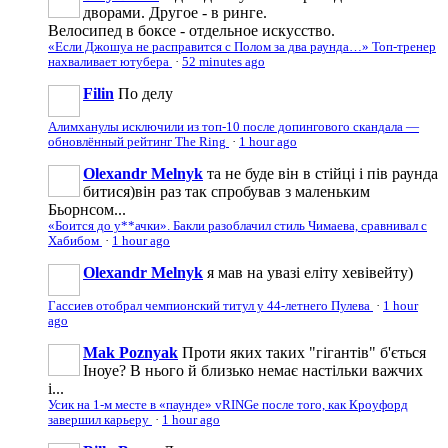
дворами. Другое - в ринге.
Велосипед в боксе - отдельное искусство.
«Если Джошуа не расправится с Полом за два раунда…» Топ-тренер
нахваливает ютубера
·
52 minutes ago
Filin
По делу
Алимханулы исключили из топ-10 после допингового скандала —
обновлённый рейтинг The Ring
·
1 hour ago
Olexandr Melnyk
та не буде він в стійці і пів раунда
битися)він раз так спробував з маленьким
Бьорнсом...
«Боится до у**ачки». Бакли разоблачил стиль Чимаева, сравнивал с
Хабибом
·
1 hour ago
Olexandr Melnyk
я мав на увазі еліту хевівейту)
Гассиев отобрал чемпионский титул у 44-летнего Пулева
·
1 hour
ago
Mak Poznyak
Проти яких таких "гігантів" б'ється
Іноуе? В нього й близько немає настільки важчих
і...
Усик на 1-м месте в «паунде» vRINGe после того, как Кроуфорд
завершил карьеру
·
1 hour ago