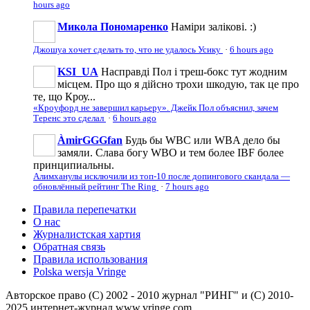
hours ago
Микола Пономаренко
Наміри залікові. :)
Джошуа хочет сделать то, что не удалось Усику
·
6 hours ago
KSI_UA
Насправді Пол і треш-бокс тут жодним
місцем. Про що я дійсно трохи шкодую, так це про
те, що Кроу...
«Кроуфорд не завершил карьеру». Джейк Пол объяснил, зачем
Теренс это сделал
·
6 hours ago
ÀmirGGGfan
Будь бы WBC или WBA дело бы
замяли. Слава богу WBO и тем более IBF более
принципиальны.
Алимханулы исключили из топ-10 после допингового скандала —
обновлённый рейтинг The Ring
·
7 hours ago
Правила перепечатки
О нас
Журналистская хартия
Обратная связь
Правила использования
Polska wersja Vringe
Авторское право (С) 2002 - 2010 журнал "РИНГ" и (С) 2010-
2025 интернет-журнал www.vringe.com.