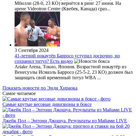
Мбилли (28-0, 23 КО) вернётся в ринг 27 июня. На
арене Videotron Centre (Квебек, Канада) сраз...
3 Сентября 2024
41-летний нокаутёр Барросо уступил досрочно, но
сохранил титул? Есть видео
Ariake Arena, Токио, Япония. Возрастной нокаутёр из
Венесуэлы Исмаэль Барросо (25-5-2, 23 КО) должен был
защищать свой временный титул WBA ...
Показать новости по Энди Хираока
Самое читаемое
Самые крутые весовые дивизионы в боксе
Джейк Пол – Энтони Джошуа. Результаты из Майами LIVE