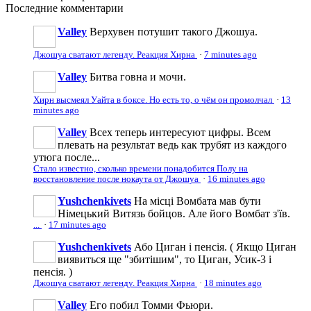
Последние
комментарии
Valley
Верхувен потушит такого Джошуа.
Джошуа сватают легенду. Реакция Хирна
·
7 minutes ago
Valley
Битва говна и мочи.
Хирн высмеял Уайта в боксе. Но есть то, о чём он промолчал
·
13
minutes ago
Valley
Всех теперь интересуют цифры. Всем
плевать на результат ведь как трубят из каждого
утюга после...
Стало известно, сколько времени понадобится Полу на
восстановление после нокаута от Джошуа
·
16 minutes ago
Yushchenkivets
На місці Вомбата мав бути
Німецький Витязь бойцов. Але його Вомбат з'їв.
...
·
17 minutes ago
Yushchenkivets
Або Циган і пенсія. ( Якщо Циган
виявиться ще "збитішим", то Циган, Усик-3 і
пенсія. )
Джошуа сватают легенду. Реакция Хирна
·
18 minutes ago
Valley
Его побил Томми Фьюри.