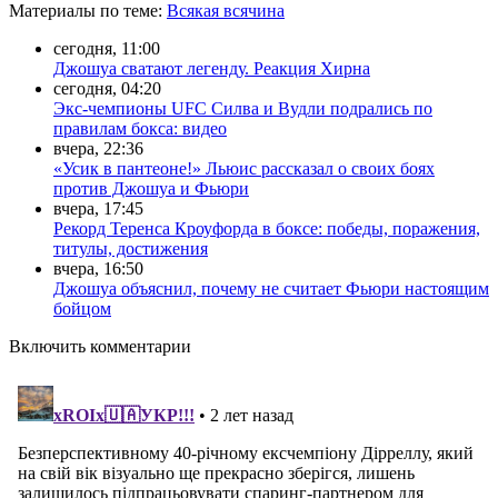
Материалы
по теме
:
Всякая всячина
сегодня, 11:00
Джошуа сватают легенду. Реакция Хирна
сегодня, 04:20
Экс-чемпионы UFC Силва и Вудли подрались по
правилам бокса: видео
вчера, 22:36
«Усик в пантеоне!» Льюис рассказал о своих боях
против Джошуа и Фьюри
вчера, 17:45
Рекорд Теренса Кроуфорда в боксе: победы, поражения,
титулы, достижения
вчера, 16:50
Джошуа объяснил, почему не считает Фьюри настоящим
бойцом
Включить комментарии