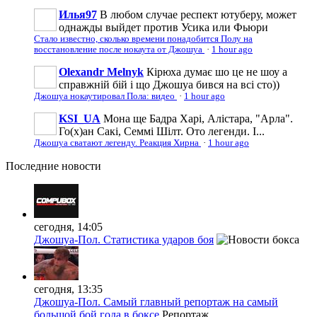
Илья97
В любом случае респект ютуберу, может
однажды выйдет против Усика или Фьюри
Стало известно, сколько времени понадобится Полу на
восстановление после нокаута от Джошуа
·
1 hour ago
Olexandr Melnyk
Кірюха думає шо це не шоу а
справжній бій і що Джошуа бився на всі сто))
Джошуа нокаутировал Пола: видео
·
1 hour ago
KSI_UA
Мона ще Бадра Харі, Алістара, "Арла".
Го(х)ан Сакі, Семмі Шілт. Ото легенди. І...
Джошуа сватают легенду. Реакция Хирна
·
1 hour ago
Последние
новости
сегодня, 14:05
Джошуа-Пол. Статистика ударов боя
сегодня, 13:35
Джошуа-Пол. Самый главный репортаж на самый
большой бой года в боксе
Репортаж