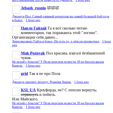
восстановление после нокаута от Джошуа
·
1 hour ago
Jebash_rusniu
🤣🤣🤣
Джошуа-Пол. Самый главный репортаж на самый большой бой года
в боксе
·
1 hour ago
Павло Гайдай
Та я вот сколько читаю
комментарии, так поражаюсь этой "логике".
Организации себя давно...
Хирн высмеял Уайта в боксе. Но есть то, о чём он промолчал
·
1 hour
ago
Mak Poznyak
Пол красава, взагалі безбашенний
чувак.
Не играй с боксом? У Пола перелом челюсти. И он бросил вызов
Канело
·
1 hour ago
grid
Так я не про Пола
Джошуа сватают легенду. Реакция Хирна
·
1 hour ago
KSI_UA
Кроуфорда, не? С пенсии вернуть
,
отряхнуть
и побить.
Или Майского.
Не играй с боксом? У Пола перелом челюсти. И он бросил вызов
Канело
·
1 hour ago