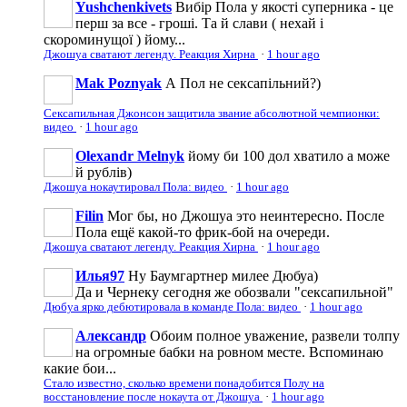
Yushchenkivets
Вибір Пола у якості суперника - це
перш за все - гроші. Та й слави ( нехай і
скороминущої ) йому...
Джошуа сватают легенду. Реакция Хирна
·
1 hour ago
Mak Poznyak
А Пол не сексапільний?)
Сексапильная Джонсон защитила звание абсолютной чемпионки:
видео
·
1 hour ago
Olexandr Melnyk
йому би 100 дол хватило а може
й рублів)
Джошуа нокаутировал Пола: видео
·
1 hour ago
Filin
Мог бы, но Джошуа это неинтересно. После
Пола ещё какой-то фрик-бой на очереди.
Джошуа сватают легенду. Реакция Хирна
·
1 hour ago
Илья97
Ну Баумгартнер милее Дюбуа)
Да и Чернеку сегодня же обозвали "сексапильной"
Дюбуа ярко дебютировала в команде Пола: видео
·
1 hour ago
Александр
Обоим полное уважение, развели толпу
на огромные бабки на ровном месте. Вспоминаю
какие бои...
Стало известно, сколько времени понадобится Полу на
восстановление после нокаута от Джошуа
·
1 hour ago