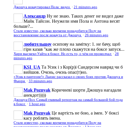
Джошуа нокаутировал Пола: видео
·
21 minutes ago
Александр
Ну не знаю. Таких денег не видел даже
Майк Тайсон. Неужели имя Пола и Антона весят
больше?...
Стало известно, сколько времени понадобится Полу на
восстановление после нокаута от Джошуа
·
26 minutes ago
любительшоу
осипову на замітку: 1. не бачу, щоб
гірн казав ''как же плохо скажутся на боксе запуск...
Хирн высмеял Уайта в боксе. Но есть то, о чём он промолчал
·
28
minutes ago
KSI_UA
Та Усик і з Кор(р)і Сандерсом навряд чи б
вийшов. Очєнь, очєнь опас(т)но.
«Усик в пантеоне!» Льюис рассказал о своих боях против Джошуа и
Фьюри
·
33 minutes ago
Mak Poznyak
Коричневі шорти Джошуа нагадали
анекдот)))))
Джошуа-Пол. Самый главный репортаж на самый большой бой года
в боксе
·
1 hour ago
Mak Poznyak
Це вартість не бою, а імен. У боксі
касу роблять імена.
Стало известно, сколько времени понадобится Полу на