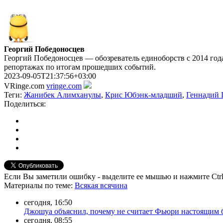
Георгий Победоносцев
Георгий Победоносцев — обозреватель единоборств с 2014 года
репортажах по итогам прошедших событий.
2023-09-05T21:37:56+03:00
VRinge.com
vringe.com
Теги:
Жанибек Алимханулы
,
Крис Юбэнк-младший
,
Геннадий 
Поделиться:
Если Вы заметили ошибку - выделите ее мышью и нажмите Ctrl
Материалы
по теме
:
Всякая всячина
сегодня, 16:50
Джошуа объяснил, почему не считает Фьюри настоящим
сегодня, 08:55