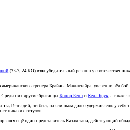
дший
(33-3, 24 КО) взял убедительный реванш у соотечественни
о американского тренера Брайана Макинтайра, уверенно вёл бой
. Среди них другие британцы
Конор Бенн
и
Келл Брук
, а также 
бы ты, Геннадий, ни был, ты слишком долго удерживаешь у себя ти
 нет никаких титулов.
орвался ещё один представитель Казахстана, действующий обл