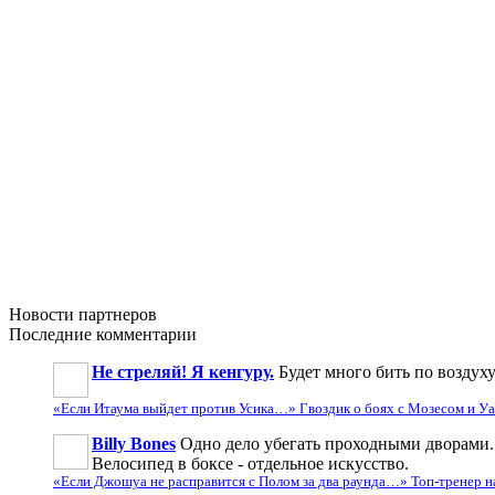
Новости
партнеров
Последние
комментарии
Не стреляй! Я кенгуру.
Будет много бить по воздуху
«Если Итаума выйдет против Усика…» Гвоздик о боях с Мозесом и 
Billy Bones
Одно дело убегать проходными дворами. 
Велосипед в боксе - отдельное искусство.
«Если Джошуа не расправится с Полом за два раунда…» Топ-тренер 