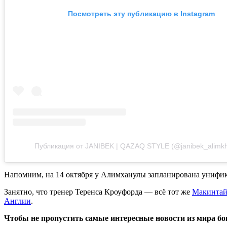
Посмотреть эту публикацию в Instagram
Публикация от JANIBEK | QAZAQ STYLE (@janibek_alimkh
Напомним, на 14 октября у Алимханулы запланирована унифик
Занятно, что тренер Теренса Кроуфорда — всё тот же
Макинтай
Англии
.
Чтобы не пропустить самые интересные новости из мира б