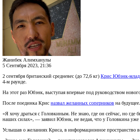
Жанибек Алимханулы
5 Сентября 2023, 21:36
2 сентября британский средневес (до 72,6 кг)
Крис Юбэнк-мла
4-м раунде.
На этот раз Юбэнк, выступая впервые под руководством новог
После поединка Крис
назвал желанных соперников
на будущее
«Я хочу драться с Головкиным. Не знаю, где он сейчас, но где 
наших силах», — заявил Юбэнк, не ведая, что у Головкина уже
Услышав о желаниях Криса, в информационное пространство в