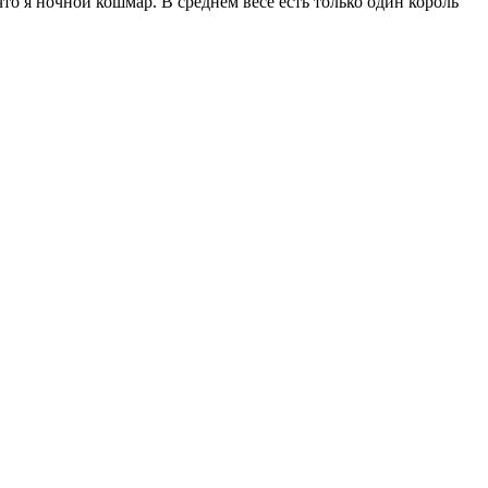
о я ночной кошмар. В среднем весе есть только один король