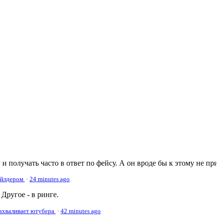
 и получать часто в ответ по фейсу. А он вроде бы к этому не пр
Уайлдером
·
24 minutes ago
Другое - в ринге.
нахваливает ютубера
·
42 minutes ago