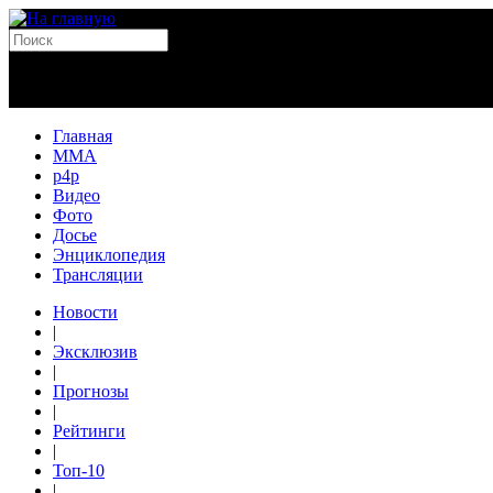
Главная
MMA
p4p
Видео
Фото
Досье
Энциклопедия
Трансляции
Новости
|
Эксклюзив
|
Прогнозы
|
Рейтинги
|
Топ-10
|