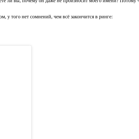
е ли вы, почему он даже не произносит моего имени? Потому чт
, у того нет сомнений, чем всё закончится в ринге: