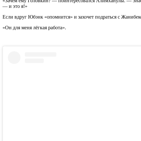
«Зачем ему Головкин? — поинтересовался Алимханулы. — Знает
— и это я!»
Если вдруг Юбэнк «опомнится» и захочет подраться с Жанибеком
«Он для меня лёгкая работа».