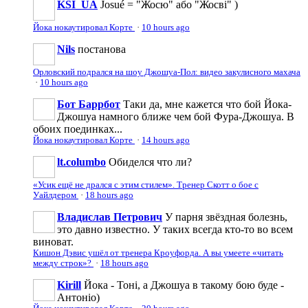
KSI_UA
Josué = "Жосю" або "Жосві" )
Йока нокаутировал Корте
·
10 hours ago
Nils
постaнова
Орловский подрался на шоу Джошуа-Пол: видео закулисного махача
·
10 hours ago
Бот Баррбот
Таки да, мне кажется что бой Йока-
Джошуа намного ближе чем бой Фура-Джошуа. В
обоих поединках...
Йока нокаутировал Корте
·
14 hours ago
lt.columbo
Обиделся что ли?
«Усик ещё не дрался с этим стилем». Тренер Скотт о бое с
Уайлдером
·
18 hours ago
Владислав Петрович
У парня звёздная болезнь,
это давно известно. У таких всегда кто-то во всем
виноват.
Кишон Дэвис ушёл от тренера Кроуфорда. А вы умеете «читать
между строк»?
·
18 hours ago
Kirill
Йока - Тоні, а Джошуа в такому бою буде -
Антоніо)