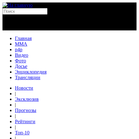
Главная
MMA
p4p
Видео
Фото
Досье
Энциклопедия
Трансляции
Новости
|
Эксклюзив
|
Прогнозы
|
Рейтинги
|
Топ-10
|