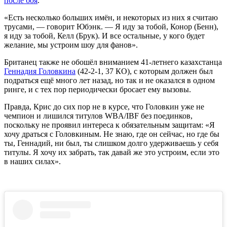
после боя
.
«Есть несколько больших имён, и некоторых из них я считаю
трусами, — говорит Юбэнк. — Я иду за тобой, Конор (Бенн),
я иду за тобой, Келл (Брук). И все остальные, у кого будет
желание, мы устроим шоу для фанов».
Британец также не обошёл вниманием 41-летнего казахстанца
Геннадия Головкина
(42-2-1, 37 КО), с которым должен был
подраться ещё много лет назад, но так и не оказался в одном
ринге, и с тех пор периодически бросает ему вызовы.
Правда, Крис до сих пор не в курсе, что Головкин уже не
чемпион и лишился титулов WBA/IBF без поединков,
поскольку не проявил интереса к обязательным защитам: «Я
хочу драться с Головкиным. Не знаю, где он сейчас, но где бы
ты, Геннадий, ни был, ты слишком долго удерживаешь у себя
титулы. Я хочу их забрать, так давай же это устроим, если это
в наших силах».