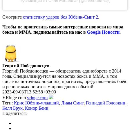
Публикация от Chris Eubank Jr (@chriseubankjr)
Смотрите
статистику ударов боя Юбэнк-Смит 2
.
Чтобы не пропустить самые интересные новости из мира
бокса и ММА, подписывайтесь на нас в
Google Новости
.
Георгий Победоносцев
Георгий Победоносцев — обозреватель единоборств с 2014
года. Специализируется на новостях бокса и ММА, в том
числе на поточных новостях, прогнозах, представлениях боёв
и репортажах по итогам прошедших событий.
2023-09-03T13:52:58+03:00
VRinge.com
vringe.com
Теги:
Крис Юбэнк-младший
,
Лиам Смит
,
Геннадий Головкин
,
Келл Брук
,
Конор Бенн
Поделиться: