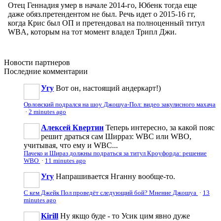
Новости
партнеров
Последние
комментарии
Угу
Вот он, настоящий андеркарт!)
Орловский подрался на шоу Джошуа-Пол: видео закулисного махача
·
2 minutes ago
Алексей Квертин
Теперь интересно, за какой пояс
решит драться сам Ширраз: WBC или WBO,
учитывая, что ему и WBC...
Пачеко и Шираз должны подраться за титул Кроуфорда: решение
WBO
·
11 minutes ago
Угу
Напрашивается Нганну вообще-то.
С кем Джейк Пол проведёт следующий бой? Мнение Джошуа
·
13
minutes ago
Kirill
Ну якщо буде - то Усик цим явно дуже