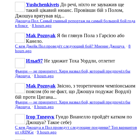
Yushchenkivets
До речі, ніхто не зауважив ще
такий цікавий нюанс. Провівши бій з Полом,
Джошуа врятував від...
Джошуа-Пол. Самый главный репортаж на самый большой бой года
в боксе
·
8 hours ago
Mak Poznyak
Я би глянув Пола з Гарсією або
Канело.
С кем Джейк Пол проведёт следующий бой? Мнение Джошуа
·
8
hours ago
Илья97
Не здюжит Тоха Уордли, отлетит
Фьюри — не приоритет. Хирн назвал бой, который предпочёл бы
Джошуа
·
8 hours ago
Mak Poznyak
Звісно, з теоретичним чемпіонським
поясом (бо не факт, що Джошуа подужає Вордлі)
бій проти Цигана...
Фьюри — не приоритет. Хирн назвал бой, который предпочёл бы
Джошуа
·
8 hours ago
Ігор Тимчук
Гуидо Вианелло пройдёт катком по
Джошуа? Такое себе)
С кем Джошуа и Пол проведут следующие поединки? Топ вариантов
от vRINGe
·
9 hours ago