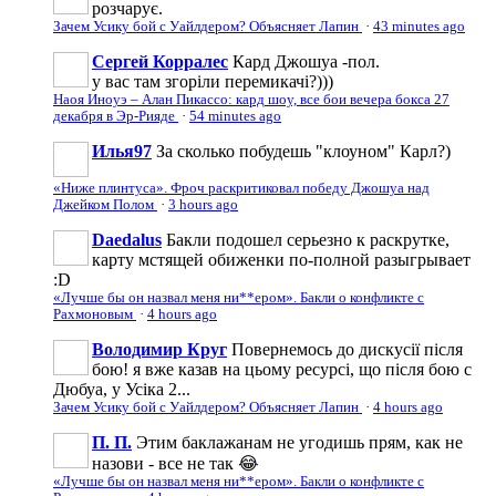
розчарує.
Зачем Усику бой с Уайлдером? Объясняет Лапин
·
43 minutes ago
Сергей Корралес
Кард Джошуа -пол.
у вас там згоріли перемикачі?)))
Наоя Иноуэ – Алан Пикассо: кард шоу, все бои вечера бокса 27
декабря в Эр-Рияде
·
54 minutes ago
Илья97
За сколько побудешь "клоуном" Карл?)
«Ниже плинтуса». Фроч раскритиковал победу Джошуа над
Джейком Полом
·
3 hours ago
Daedalus
Бакли подошел серьезно к раскрутке,
карту мстящей обиженки по-полной разыгрывает
:D
«Лучше бы он назвал меня ни**ером». Бакли о конфликте с
Рахмоновым
·
4 hours ago
Володимир Круг
Повернемось до дискусії після
бою! я вже казав на цьому ресурсі, що після бою с
Дюбуа, у Усіка 2...
Зачем Усику бой с Уайлдером? Объясняет Лапин
·
4 hours ago
П. П.
Этим баклажанам не угодишь прям, как не
назови - все не так 😂
«Лучше бы он назвал меня ни**ером». Бакли о конфликте с