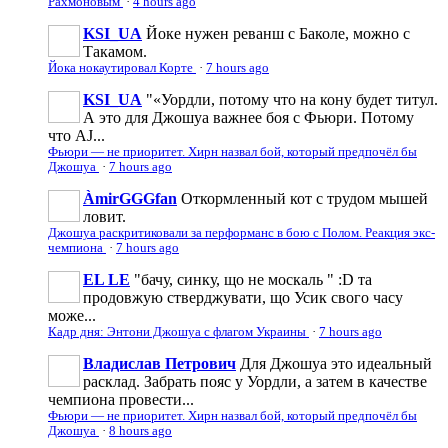
Рахмоновым
·
4 hours ago
KSI_UA
Йоке нужен реванш с Баколе, можно с
Такамом.
Йока нокаутировал Корте
·
7 hours ago
KSI_UA
"«Уордли, потому что на кону будет титул.
А это для Джошуа важнее боя с Фьюри. Потому
что AJ...
Фьюри — не приоритет. Хирн назвал бой, который предпочёл бы
Джошуа
·
7 hours ago
ÀmirGGGfan
Откормленный кот с трудом мышей
ловит.
Джошуа раскритиковали за перформанс в бою с Полом. Реакция экс-
чемпиона
·
7 hours ago
EL LE
"бачу, синку, що не москаль " :D та
продовжую стверджувати, що Усик свого часу
може...
Кадр дня: Энтони Джошуа с флагом Украины
·
7 hours ago
Владислав Петрович
Для Джошуа это идеальный
расклад. Забрать пояс у Уордли, а затем в качестве
чемпиона провести...
Фьюри — не приоритет. Хирн назвал бой, который предпочёл бы
Джошуа
·
8 hours ago