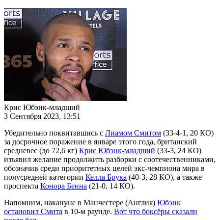
Крис Юбэнк-младший
3 Сентября 2023, 13:51
Убедительно поквитавшись с
Лиамом Смитом
(33-4-1, 20 КО)
за досрочное поражение в январе этого года, британский
средневес (до 72,6 кг)
Крис Юбэнк-младший
(33-3, 24 КО)
изъявил желание продолжить разборки с соотечественниками,
обозначив среди приоритетных целей экс-чемпиона мира в
полусредней категории
Келла Брука
(40-3, 28 КО), а также
проспекта
Конора Бенна
(21-0, 14 КО).
Напомним, накануне в Манчестере (Англия)
Юбэнк
остановил Смита
в 10-м раунде.
Вот что боксёры сказали