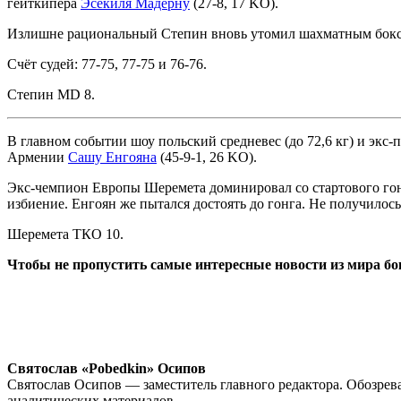
гейткипера
Эсекиля Мадерну
(27-8, 17 KO).
Излишне рациональный Степин вновь утомил шахматным боксом
Счёт судей: 77-75, 77-75 и 76-76.
Степин MD 8.
В главном событии шоу польский средневес (до 72,6 кг) и экс-
Армении
Сашу Енгояна
(45-9-1, 26 KO).
Экс-чемпион Европы Шеремета доминировал со стартового гонг
избиение. Енгоян же пытался достоять до гонга. Не получилос
Шеремета ТКО 10.
Чтобы не пропустить самые интересные новости из мира б
Святослав «Pobedkin» Осипов
Святослав Осипов — заместитель главного редактора. Обозрева
аналитических материалов.