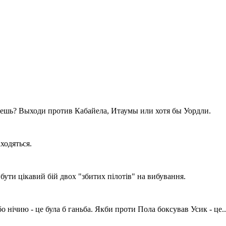
дешь? Выходи против Кабайела, Итаумы или хотя бы Уордли.
ходяться.
бути цікавий бій двох "збитих пілотів" на вибування.
 нічию - це була б ганьба. Якби проти Пола боксував Усик - це..