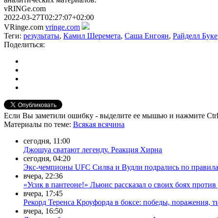
vRINGe.com
2022-03-27T02:27:07+02:00
VRinge.com
vringe.com
Теги:
результаты
,
Камил Шеремета
,
Саша Енгоян
,
Райделл Буке
Поделиться:
Если Вы заметили ошибку - выделите ее мышью и нажмите Ctrl
Материалы
по теме
:
Всякая всячина
сегодня, 11:00
Джошуа сватают легенду. Реакция Хирна
сегодня, 04:20
Экс-чемпионы UFC Силва и Вудли подрались по правила
вчера, 22:36
«Усик в пантеоне!» Льюис рассказал о своих боях прот
вчера, 17:45
Рекорд Теренса Кроуфорда в боксе: победы, поражения, 
вчера, 16:50