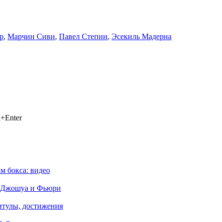
р
,
Марчин Сиви
,
Павел Степин
,
Эсекиль Мадерна
+Enter
м бокса: видео
ив Джошуа и Фьюри
титулы, достижения