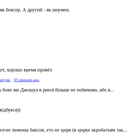
 як боксер. А другий - як шоумен.
дет, хорошо время провёл
титуле
·
35 minutes ago
 боях ми Джошуа в ринзі більше не побачимо, або я...
відбувся))
огие лимоны баксов, ето не цирк (в цирке акробатьям так...