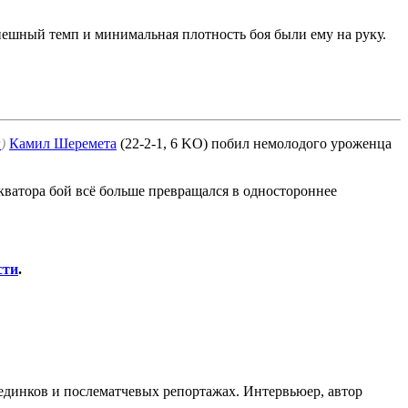
ешный темп и минимальная плотность боя были ему на руку.
а
)
Камил Шеремета
(22-2-1, 6 KO) побил немолодого уроженца
кватора бой всё больше превращался в одностороннее
сти
.
оединков и послематчевых репортажах. Интервьюер, автор