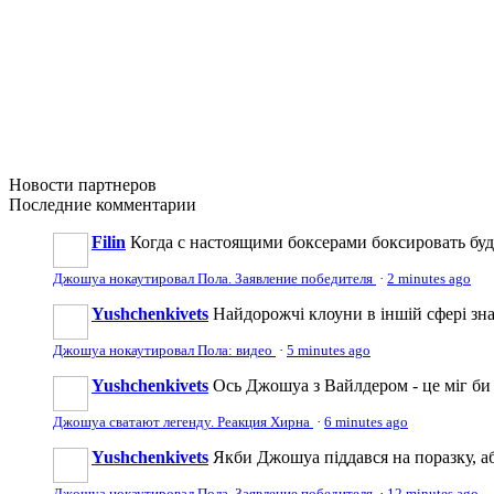
Новости
партнеров
Последние
комментарии
Filin
Когда с настоящими боксерами боксировать бу
Джошуа нокаутировал Пола. Заявление победителя
·
2 minutes ago
Yushchenkivets
Найдорожчі клоуни в іншій сфері зна
Джошуа нокаутировал Пола: видео
·
5 minutes ago
Yushchenkivets
Ось Джошуа з Вайлдером - це міг би 
Джошуа сватают легенду. Реакция Хирна
·
6 minutes ago
Yushchenkivets
Якби Джошуа піддався на поразку, або
Джошуа нокаутировал Пола. Заявление победителя
·
12 minutes ago