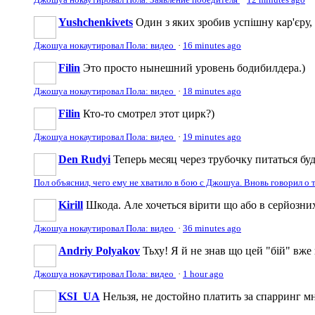
Yushchenkivets
Один з яких зробив успішну кар'єру,
Джошуа нокаутировал Пола: видео
·
16 minutes ago
Filin
Это просто нынешний уровень бодибилдера.)
Джошуа нокаутировал Пола: видео
·
18 minutes ago
Filin
Кто-то смотрел этот цирк?)
Джошуа нокаутировал Пола: видео
·
19 minutes ago
Den Rudyi
Теперь месяц через трубочку питаться бу
Пол объяснил, чего ему не хватило в бою с Джошуа. Вновь говорил о 
Kirill
Шкода. Але хочеться вірити що або в серйозних
Джошуа нокаутировал Пола: видео
·
36 minutes ago
Andriy Polyakov
Тьху! Я й не знав що цей "бій" вже 
Джошуа нокаутировал Пола: видео
·
1 hour ago
KSI_UA
Нельзя, не достойно платить за спарринг мн