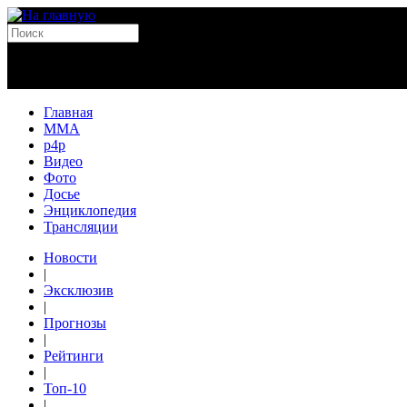
Главная
MMA
p4p
Видео
Фото
Досье
Энциклопедия
Трансляции
Новости
|
Эксклюзив
|
Прогнозы
|
Рейтинги
|
Топ-10
|