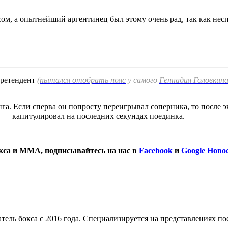
, а опытнейший аргентинец был этому очень рад, так как несп
претендент
(
пытался отобрать пояс
у самого
Геннадия Головкин
а. Если сперва он попросту переигрывал соперника, то после э
ь — капитулировал на последних секундах поединка.
окса и ММА, подписывайтесь на нас в
Facebook
и
Google Ново
тель бокса с 2016 года. Специализируется на представлениях п