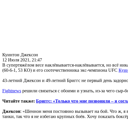
Куинтон Джексон
12 Июля 2021, 21:47
В супертяжёлом весе наклёвывается-наклёвывается, но всё н
(60-6-1, 53 КО) и его соотечественника экс-чемпиона UFC
Куин
43-летний Джексон и 49-летний Бриггс не первый день задорно 
Fightnews
решили связаться с обоими и узнать, из-за чего сыр-б
Читайте также:
Бриггс: «Только что мне позвонили – я сог
Джексон
: «Шеннон меня постоянно вызывает на бой. Что ж, я 
танки, так что я не избегаю крупных боёв. Хочу показать бок