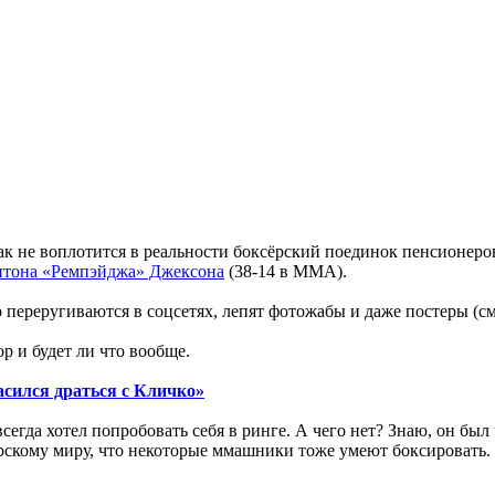
икак не воплотится в реальности боксёрский поединок пенсио
тона «Ремпэйджа» Джексона
(38-14 в ММА).
переругиваются в соцсетях, лепят фотожабы и даже постеры (см.
ор и будет ли что вообще.
ласился драться с Кличко»
всегда хотел попробовать себя в ринге. А чего нет? Знаю, он б
сёрскому миру, что некоторые ммашники тоже умеют боксировать.