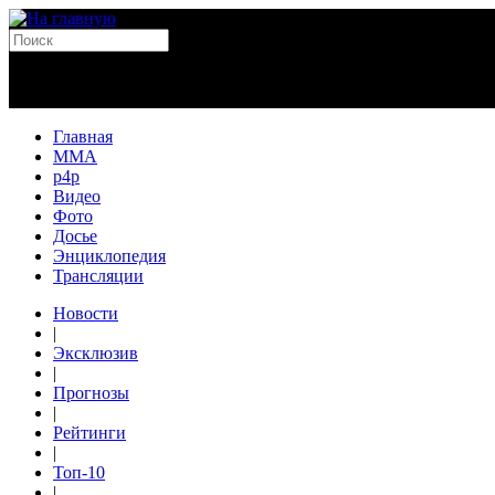
Главная
MMA
p4p
Видео
Фото
Досье
Энциклопедия
Трансляции
Новости
|
Эксклюзив
|
Прогнозы
|
Рейтинги
|
Топ-10
|