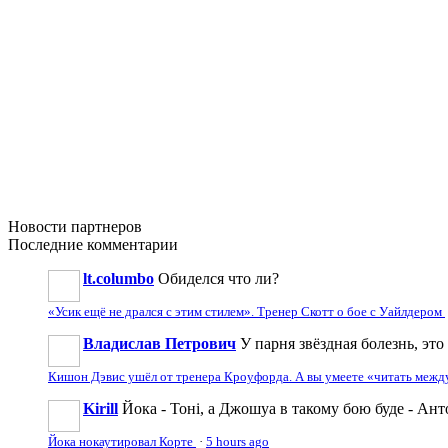
Новости
партнеров
Последние
комментарии
lt.columbo
Обиделся что ли?
«Усик ещё не дрался с этим стилем». Тренер Скотт о бое с Уайлдером
Владислав Петрович
У парня звёздная болезнь, это
Кишон Дэвис ушёл от тренера Кроуфорда. А вы умеете «читать межд
Kirill
Йока - Тоні, а Джошуа в такому бою буде - Ант
Йока нокаутировал Корте
·
5 hours ago