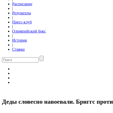
Расписание
|
Результаты
|
Пресс-клуб
|
Олимпийский бокс
|
История
|
Ставки
Деды словесно навоевали. Бриггс прот