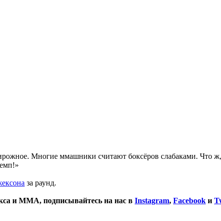
 пирожное. Многие ммашники считают боксёров слабаками. Что ж
чемп!»
жексона
за раунд.
окса и ММА, подписывайтесь на нас в
Instagram
,
Facebook
и
Tw