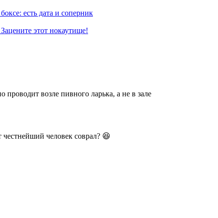
оксе: есть дата и соперник
 Зацените этот нокаутище!