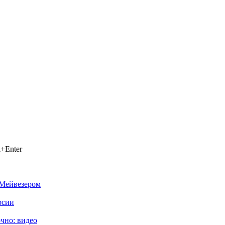
+Enter
 Мейвезером
рсии
очно: видео