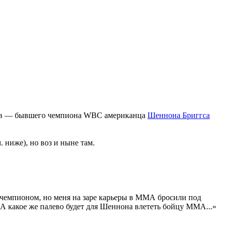
неров — бывшего чемпиона WBC американца
Шеннона Бриггса
 ниже), но воз и ныне там.
ыл чемпионом, но меня на заре карьеры в ММА бросили под
 А какое же палево будет для Шеннона влететь бойцу ММА...»