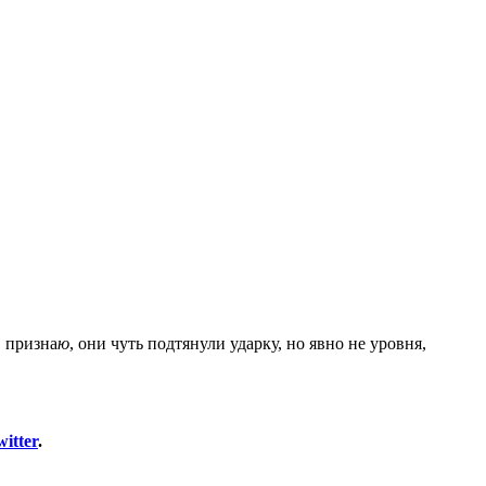
, призна
ю
, они чуть подтянули ударку, но явно не уровня,
itter
.