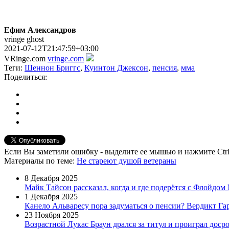
Ефим Александров
vringe ghost
2021-07-12T21:47:59+03:00
VRinge.com
vringe.com
Теги:
Шеннон Бриггс
,
Куинтон Джексон
,
пенсия
,
мма
Поделиться:
Если Вы заметили ошибку - выделите ее мышью и нажмите Ctrl
Материалы
по теме
:
Не стареют душой ветераны
8 Декабря 2025
Майк Тайсон рассказал, когда и где подерётся с Флойдом
1 Декабря 2025
Канело Альваресу пора задуматься о пенсии? Вердикт Га
23 Ноября 2025
Возрастной Лукас Браун дрался за титул и проиграл доср