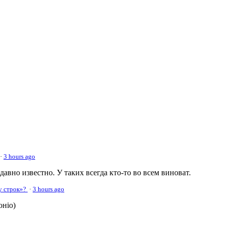
·
3 hours ago
 давно известно. У таких всегда кто-то во всем виноват.
у строк»?
·
3 hours ago
оніо)