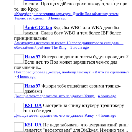
місцем. Про що я дійсно трохи шкодую, так це про
те, що Кроу...
«Кроуфорд не завершил карьеру». Джейк Пол объяснил, зачем
Теренс это сделал
·
3 hours ago
ÀmirGGGfan
Будь бы WBC или WBA дело бы
замяли. Слава богу WBO и тем более IBF более
принципиальны.
Алимханулы исключили из топ-10 после допингового скандала —
обновлённый рейтинг The Ring
·
3 hours ago
Илья97
Интересно допинг тесты будут проводить?
Если нет, то Пол может зарядиться чем-то для
повышения...
Пол провоцировал Джошуа, пообещал нокаут: «И что ты сделаешь?»
·
4 hours ago
Илья97
Фьюри тебя отшлёпает своими тряпко-
джебами
Джошуа хочет сделать то, что не удалось Усику
·
4 hours ago
KSI_UA
Смотреть за спину ютуберу-трэштокеру
так себе идея...
Джошуа хочет сделать то, что не удалось Усику
·
4 hours ago
KSI_UA
Не надо забывать, что американский ринг
является "нефартовым" для ЭйДжея. Именно там...