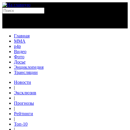
Главная
MMA
p4p
Видео
Фото
Досье
Энциклопедия
Трансляции
Новости
|
Эксклюзив
|
Прогнозы
|
Рейтинги
|
Топ-10
|