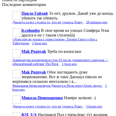
Последние
комментарии
Павло Гайдай
Ээ нет, дружок. Давай уже до конца,
убивать так убивать.
Джошуа хочет сделать то, что не удалось Усику
·
28 minutes ago
lt.columbo
В свое время на улицах Симфера Усик
дрался и не с таким стилем))))
«Усик ещё не дрался с этим стилем». Тренер Скотт о бое с
Уайлдером
·
1 hour ago
Mak Poznyak
Треба по-казахськи
Алимханулы исключили из топ-10 после допингового скандала —
обновлённый рейтинг The Ring
·
1 hour ago
Mak Poznyak
Обоє виглядають дуже
знервованими. Все ж таки Джошуа ніколи не
вирізнявся сильною менталкою і я...
Финальная битва взглядов Джошуа и Пола перед боем: видео
·
1
hour ago
Микола Пономаренко
Наміри залікові. :)
Джошуа хочет сделать то, что не удалось Усику
·
3 hours ago
KSI_UA
Насправді Пол і треш-бокс тут жодним