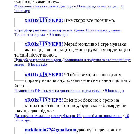
боятися, а саме полу....
Финальная битва взглядов Джошуа и Пола перед боем: видео
·
8
hours ago
xROIx🇺🇦УКР!!!
Вже скоро все побачимо.
«Кроуфорд не завершил карьеру». Джейк Пол объяснил, зачем
Теренс это сделал
·
9 hours ago
xROIx🇺🇦УКР!!!
Мераб можливо і стримувався,
як боєць, але не надто демонстрував субординацію
та свій пієтет щодо...
Цукерберг провёл тейкдаун Двалишвили и получил за это пощёчину:
видео
·
9 hours ago
xROIx🇺🇦УКР!!!
⁉️Тобто виходить, що єдину
поразку кацапа анулювали через вживання допінгу
його...
Чемпион из РФ попался на допинге и потерял титул
·
9 hours ago
xROIx🇺🇦УКР!!!
Звісно ж бокс не є грою на
кшталт настільного тенісу, будь-якого більярду чи
шахів, адже під час...
Джошуа ответил на критику Фьюри. И лучше бы он промолчал
·
10
hours ago
mckitamin77@gmail.com
джошуа переляканим