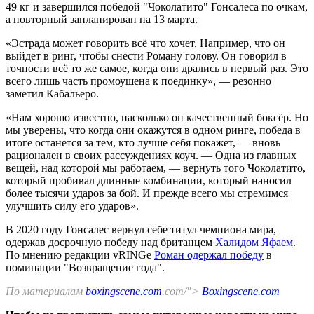
49 кг и завершился победой "Чоколатито" Гонсалеса по очкам,
а повторный запланирован на 13 марта.
«Эстрада может говорить всё что хочет. Например, что он
выйдет в ринг, чтобы снести Роману голову. Он говорил в
точности всё то же самое, когда они дрались в первый раз. Это
всего лишь часть промоушена к поединку», — резонно
заметил Кабальеро.
«Нам хорошо известно, насколько он качественный боксёр. Но
мы уверены, что когда они окажутся в одном ринге, победа в
итоге останется за тем, кто лучше себя покажет, — вновь
рационален в своих рассуждениях коуч. — Одна из главных
вещей, над которой мы работаем, — вернуть того Чоколатито,
который пробивал длинные комбинации, который наносил
более тысячи ударов за бой. И прежде всего мы стремимся
улучшить силу его ударов».
В 2020 году Гонсалес вернул себе титул чемпиона мира,
одержав досрочную победу над британцем
Халидом Яфаем
.
По мнению редакции vRINGe
Роман одержал победу
в
номинации "Возвращение года".
По материалам
boxingscene.com
.com/">
Boxingscene.com