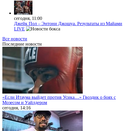
сегодня, 11:00
Джейк Пол – Энтони Джошуа. Результаты из Майами
LIVE
Все новости
Последние
новости
«Если Итаума выйдет против Усика…» Гвоздик о боях с
Мозесом и Уайлдером
сегодня, 14:16