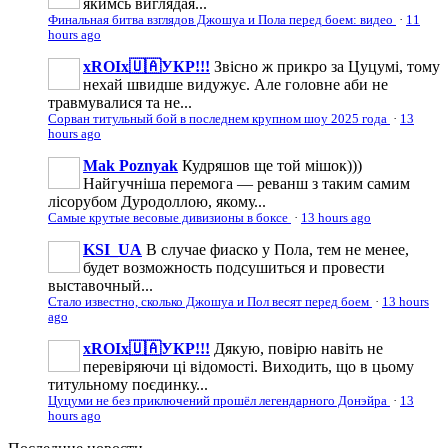
якимсь виглядая...
Финальная битва взглядов Джошуа и Пола перед боем: видео
·
11
hours ago
xROIx🇺🇦УКР!!!
Звісно ж прикро за Цуцумі, тому
нехай швидше видужує. Але головне аби не
травмувалися та не...
Сорван титульный бой в последнем крупном шоу 2025 года
·
13
hours ago
Mak Poznyak
Кудряшов ще той мішок)))
Найгучніша перемога — реванш з таким самим
лісорубом Дуродоллою, якому...
Самые крутые весовые дивизионы в боксе
·
13 hours ago
KSI_UA
В случае фиаско у Пола, тем не менее,
будет возможность подсушиться и провести
выставочный...
Стало известно, сколько Джошуа и Пол весят перед боем
·
13 hours
ago
xROIx🇺🇦УКР!!!
Дякую, повірю навіть не
перевіряючи ці відомості. Виходить, що в цьому
титульному поєдинку...
Цуцуми не без приключений прошёл легендарного Донэйра
·
13
hours ago