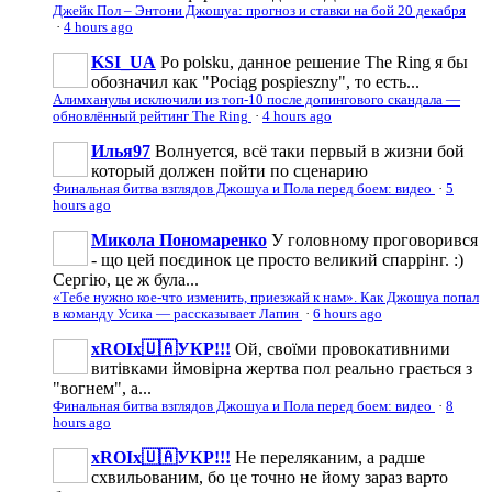
Джейк Пол – Энтони Джошуа: прогноз и ставки на бой 20 декабря
·
4 hours ago
KSI_UA
Po polsku, данное решение The Ring я бы
обозначил как "Pociąg pospieszny", то есть...
Алимханулы исключили из топ-10 после допингового скандала —
обновлённый рейтинг The Ring
·
4 hours ago
Илья97
Волнуется, всё таки первый в жизни бой
который должен пойти по сценарию
Финальная битва взглядов Джошуа и Пола перед боем: видео
·
5
hours ago
Микола Пономаренко
У головному проговорився
- що цей поєдинок це просто великий спаррінг. :)
Сергію, це ж була...
«Тебе нужно кое-что изменить, приезжай к нам». Как Джошуа попал
в команду Усика — рассказывает Лапин
·
6 hours ago
xROIx🇺🇦УКР!!!
Ой, своїми провокативними
витівками ймовірна жертва пол реально грається з
"вогнем", а...
Финальная битва взглядов Джошуа и Пола перед боем: видео
·
8
hours ago
xROIx🇺🇦УКР!!!
Не переляканим, а радше
схвильованим, бо це точно не йому зараз варто