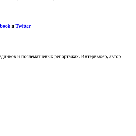
ebook
и
Twitter
.
оединков и послематчевых репортажах. Интервьюер, автор