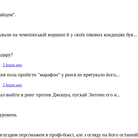
айцем".
али на чемпіонській вершині й у своїх пікових кондиціях був...
удару?
·
2 hours ago
ня пола пробігти "марафон" у ринзі не врятувало його...
·
2 hours ago
ссал выйти в ринг против Джошуа, пускай Энтони его и...
 уровень
луздим персонажем в профі-боксі, але з огляду на його останній.