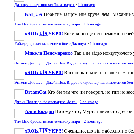
Джошуа нокаутировал Пола: видео
·
1 hour ago
KSI_UA
Побитие Заяцом ещё круче, чем "Махание з
Тим Цзю бросил вызов чемпиону мира
·
1 hour ago
xROIx🇺🇦УКР!!!
Коли вони ще непереможні перебув
Уайлдер сделал заявление о бое с Джошуа
·
1 hour ago
Микола Пономаренко
Так а де відео нокаутуючого 
Энтони Джошуа – Джейк Пол. Видео нокаута и лучших моментов боя
xROIx🇺🇦УКР!!!
Висновок такий: ні палке намаган
Энтони Джошуа – Джейк Пол. Видео нокаута и лучших моментов боя
DreamCat
Кто бы там что ни говорил, но тип не за
Джейк Пол перенёс операцию: фото
·
2 hours ago
Алик Болдин
Потому что , Муртазалиев это другой
Тим Цзю бросил вызов чемпиону мира
·
2 hours ago
xROIx🇺🇦УКР!!!
Очевидно, що він є абсолютно безг