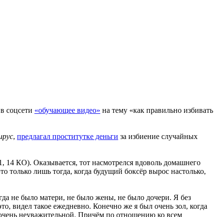
 в соцсети
«обучающее видео»
на тему «как правильно избивать
ирус
,
предлагал проститутке деньги
за избиение случайных
1, 14 КО). Оказывается, тот насмотрелся вдоволь домашнего
то только лишь тогда, когда будущий боксёр вырос настолько,
гда не было матери, не было жены, не было дочери. Я без
то, видел такое ежедневно. Конечно же я был очень зол, когда
 очень неуважительной. Причём по отношению ко всем