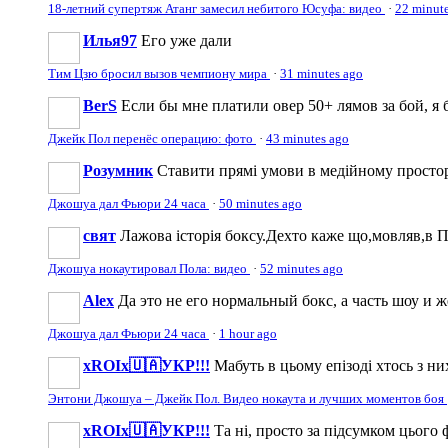
18-летний супертяж Атанг замесил небитого Юсуфа: видео
·
22 minut
Илья97
Его уже дали
Тим Цзю бросил вызов чемпиону мира
·
31 minutes ago
BerS
Если бы мне платили овер 50+ лямов за бой, я б
Джейк Пол перенёс операцию: фото
·
43 minutes ago
Розумник
Ставити прямі умови в медійному просторі
Джошуа дал Фьюри 24 часа
·
50 minutes ago
свят
Лажова історія боксу.Дехто каже що,мовляв,в По
Джошуа нокаутировал Пола: видео
·
52 minutes ago
Аlеx
Да это не его нормальный бокс, а часть шоу и 
Джошуа дал Фьюри 24 часа
·
1 hour ago
xROIx🇺🇦УКР!!!
Мабуть в цьому епізоді хтось з ни
Энтони Джошуа – Джейк Пол. Видео нокаута и лучших моментов боя
xROIx🇺🇦УКР!!!
Та ні, просто за підсумком цього 