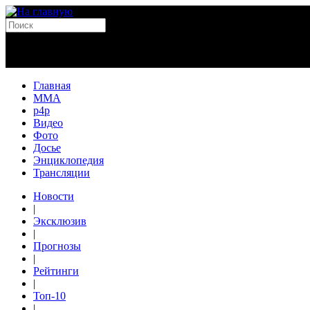
Главная
MMA
p4p
Видео
Фото
Досье
Энциклопедия
Трансляции
Новости
|
Эксклюзив
|
Прогнозы
|
Рейтинги
|
Топ-10
|