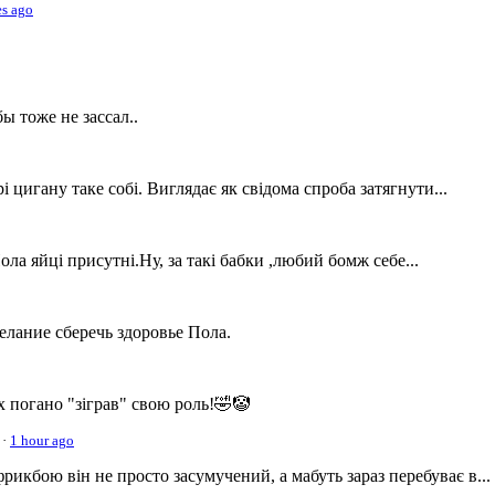
es ago
ы тоже не зассал..
 цигану таке собі. Виглядає як свідома спроба затягнути...
ла яйці присутні.Ну, за такі бабки ,любий бомж себе...
желание сберечь здоровье Пола.
х погано "зіграв" свою роль!🤣🤡
·
1 hour ago
фрикбою він не просто засумучений, а мабуть зараз перебуває в...