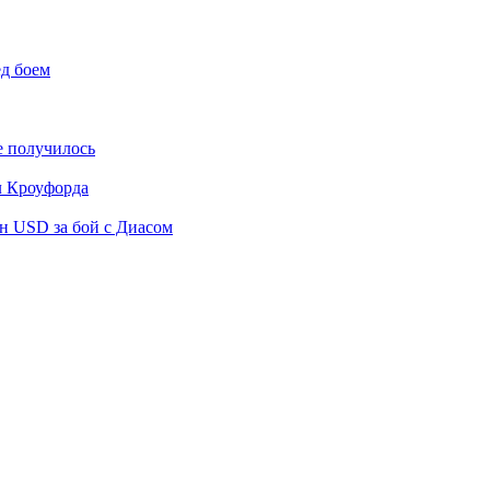
ед боем
е получилось
л Кроуфорда
н USD за бой с Диасом