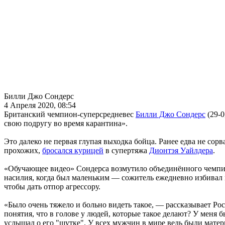
Билли Джо Сондерс
4 Апреля 2020, 08:54
Британский чемпион-суперсредневес
Билли Джо Сондерс
(29-0
свою подругу во время карантина».
Это далеко не первая глупая выходка бойца. Ранее едва не сор
прохожих,
бросался курицей
в супертяжа
Дионтэя Уайлдера
.
«Обучающее видео» Сондерса возмутило объединённого чемпи
насилия, когда был маленьким — сожитель ежедневно избивал ма
чтобы дать отпор агрессору.
«Было очень тяжело и больно видеть такое, — рассказывает Рос
понятия, что в голове у людей, которые такое делают? У меня б
услышал о его "шутке". У всех мужчин в мире ведь были мате