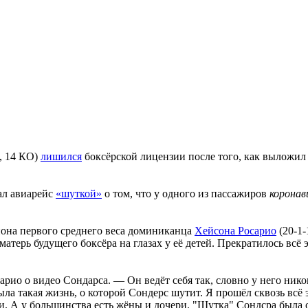
, 14 КО)
лишился
боксёрской лицензии после того, как выложил
вал авиарейс
«шуткой»
о том, что у одного из пассажиров
коронав
она первого среднего веса доминиканца
Хейсона Росарио
(20-1-
терь будущего боксёра на глазах у её детей. Прекратилось всё э
арио о видео Сондарса. — Он ведёт себя так, словно у него нико
ыла такая жизнь, о которой Сондерс шутит. Я прошёл сквозь всё э
ри. А у большинства есть жёны и дочери. "Шутка" Сондсра была