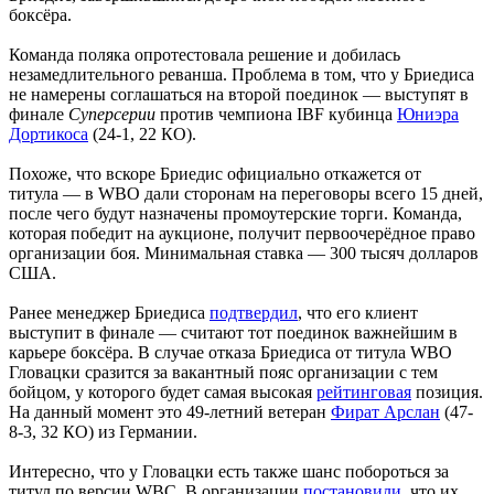
боксёра.
Команда поляка опротестовала решение и добилась
незамедлительного реванша. Проблема в том, что у Бриедиса
не намерены соглашаться на второй поединок — выступят в
финале
Суперсерии
против чемпиона IBF кубинца
Юниэра
Дортикоса
(24-1, 22 КО).
Похоже, что вскоре Бриедис официально откажется от
титула — в WBO дали сторонам на переговоры всего 15 дней,
после чего будут назначены промоутерские торги. Команда,
которая победит на аукционе, получит первоочерёдное право
организации боя. Минимальная ставка — 300 тысяч долларов
США.
Ранее менеджер Бриедиса
подтвердил
, что его клиент
выступит в финале — считают тот поединок важнейшим в
карьере боксёра. В случае отказа Бриедиса от титула WBO
Гловацки сразится за вакантный пояс организации с тем
бойцом, у которого будет самая высокая
рейтинговая
позиция.
На данный момент это 49-летний ветеран
Фират Арслан
(47-
8-3, 32 КО) из Германии.
Интересно, что у Гловацки есть также шанс побороться за
титул по версии WBC. В организации
постановили
, что их