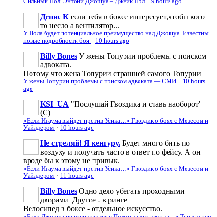
Сильный Пол. Энтони Джошуа – Джейк Пол
·
9 hours ago
Денис К
если тебя в боксе интересует,чтобы кого
то несло а вентилятор...
У Пола будет потенциальное преимущество над Джошуа. Известны
новые подробности боя
·
10 hours ago
Billy Bones
У жены Топурии проблемы с поиском
адвоката.
Потому что жена Топурии страшней самого Топурии
У жены Топурии проблемы с поиском адвоката — СМИ
·
10 hours
ago
KSI_UA
"Послушай Гвоздика и ставь наоборот"
(С)
«Если Итаума выйдет против Усика…» Гвоздик о боях с Мозесом и
Уайлдером
·
10 hours ago
Не стреляй! Я кенгуру.
Будет много бить по
воздуху и получать часто в ответ по фейсу. А он
вроде бы к этому не привык.
«Если Итаума выйдет против Усика…» Гвоздик о боях с Мозесом и
Уайлдером
·
11 hours ago
Billy Bones
Одно дело убегать проходными
дворами. Другое - в ринге.
Велосипед в боксе - отдельное искусство.
«Если Джошуа не расправится с Полом за два раунда…» Топ-тренер