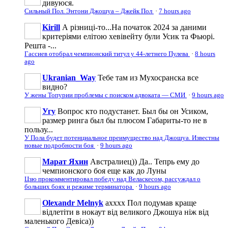
дивуюся.
Сильный Пол. Энтони Джошуа – Джейк Пол
·
7 hours ago
Kirill
А різниці-то...На початок 2024 за даними
критеріями елітою хевівейту були Усик та Фьюрі.
Решта -...
Гассиев отобрал чемпионский титул у 44-летнего Пулева
·
8 hours
ago
Ukranian_Way
Тебе там из Мухосранска все
видно?
У жены Топурии проблемы с поиском адвоката — СМИ
·
9 hours ago
Угу
Вопрос кто подустанет. Был бы он Усиком,
размер ринга был бы плюсом Габариты-то не в
пользу...
У Пола будет потенциальное преимущество над Джошуа. Известны
новые подробности боя
·
9 hours ago
Марат Яхин
Австралиец)) Да.. Тепрь ему до
чемпионского боя еще как до Луны
Цзю прокомментировал победу над Веласкесом, рассуждал о
больших боях и режиме терминатора
·
9 hours ago
Olexandr Melnyk
ахххх Пол подумав краще
відлетіти в нокаут від великого Джошуа ніж від
маленького Девіса))