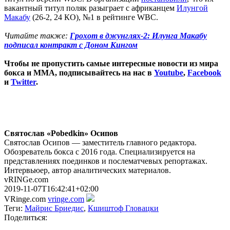
вакантный титул поляк разыграет с африканцем
Илунгой
Макабу
(26-2, 24 КО), №1 в рейтинге WBC.
Читайте также:
Грохот в джунглях-2: Илунга Макабу
подписал контракт с Доном Кингом
Чтобы не пропустить самые интересные новости из мира
бокса и ММА, подписывайтесь на нас в
Youtube
,
Facebook
и
Twitter
.
Святослав «Pobedkin» Осипов
Святослав Осипов — заместитель главного редактора.
Обозреватель бокса с 2016 года. Специализируется на
представлениях поединков и послематчевых репортажах.
Интервьюер, автор аналитических материалов.
vRINGe.com
2019-11-07T16:42:41+02:00
VRinge.com
vringe.com
Теги:
Майрис Бриедис
,
Кшиштоф Гловацки
Поделиться: