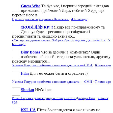
Guess Who
Та був час, і перший середній виглядав
прикольно: праймовий Лара, небитий Херд, що
переміг його в...
Цзю не сумел нокаутировать Веласкеса
·
4 hours ago
xROIx🇺🇦УКР!!!
Якщо все по-справжньому та
Джошуа буде агресивно переслідувати і
пресингувати та нещадно активно...
«Он спровоцировал зверя». Хэй разобрал поединок Джошуа-Пол
·
5
hours ago
Billy Bones
Что за дебилы в комментах? Один
озабоченный своей гетеросексуальностью, другому
повсюду мерещится...
У жены Топурии проблемы с поиском адвоката — СМИ
·
6 hours ago
Filin
Для гея может быть и страшнее ;)
У жены Топурии проблемы с поиском адвоката — СМИ
·
7 hours ago
Shodan
Ніч'я і все
Райан Гарсия сделал крупную ставку на бой Джошуа-Пол
·
7 hours
ago
KSI_UA
Після Зе-перзидента я вже нічому не