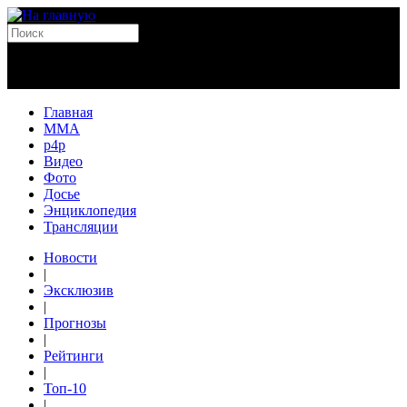
Главная
MMA
p4p
Видео
Фото
Досье
Энциклопедия
Трансляции
Новости
|
Эксклюзив
|
Прогнозы
|
Рейтинги
|
Топ-10
|