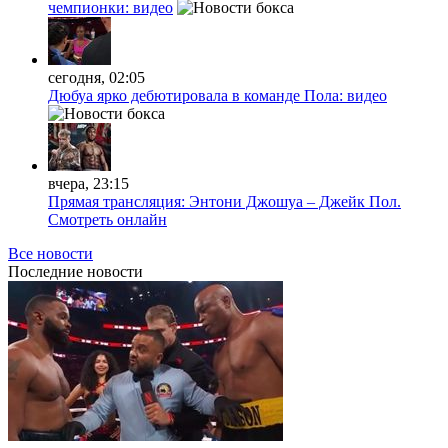
чемпионки: видео
сегодня, 02:05
Дюбуа ярко дебютировала в команде Пола: видео
вчера, 23:15
Прямая трансляция: Энтони Джошуа – Джейк Пол.
Смотреть онлайн
Все новости
Последние
новости