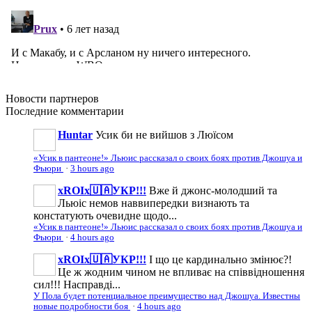
Новости
партнеров
Последние
комментарии
Huntar
Усик би не вийшов з Люїсом
«Усик в пантеоне!» Льюис рассказал о своих боях против Джошуа и
Фьюри
·
3 hours ago
xROIx🇺🇦УКР!!!
Вже й джонс-молодший та
Льюіс немов наввипередки визнають та
констатують очевидне щодо...
«Усик в пантеоне!» Льюис рассказал о своих боях против Джошуа и
Фьюри
·
4 hours ago
xROIx🇺🇦УКР!!!
І що це кардинально змінює?!
Це ж жодним чином не впливає на співвідношення
сил!!! Насправді...
У Пола будет потенциальное преимущество над Джошуа. Известны
новые подробности боя
·
4 hours ago