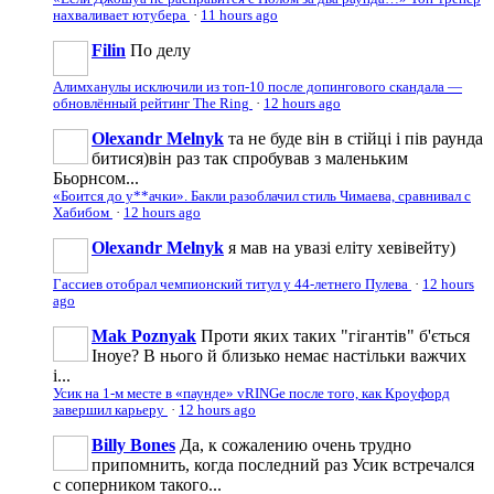
нахваливает ютубера
·
11 hours ago
Filin
По делу
Алимханулы исключили из топ-10 после допингового скандала —
обновлённый рейтинг The Ring
·
12 hours ago
Olexandr Melnyk
та не буде він в стійці і пів раунда
битися)він раз так спробував з маленьким
Бьорнсом...
«Боится до у**ачки». Бакли разоблачил стиль Чимаева, сравнивал с
Хабибом
·
12 hours ago
Olexandr Melnyk
я мав на увазі еліту хевівейту)
Гассиев отобрал чемпионский титул у 44-летнего Пулева
·
12 hours
ago
Mak Poznyak
Проти яких таких "гігантів" б'ється
Іноуе? В нього й близько немає настільки важчих
і...
Усик на 1-м месте в «паунде» vRINGe после того, как Кроуфорд
завершил карьеру
·
12 hours ago
Billy Bones
Да, к сожалению очень трудно
припомнить, когда последний раз Усик встречался
с соперником такого...