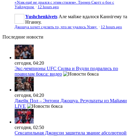
«Усик ещё не дрался с этим стилем». Тренер Скотт о бое с
Уайлдером
·
12 hours ago
Yushchenkivets
Але майже вдалося Каннігему та
Нганну.
Джошуа хочет сделать то, что не удалось Усику
·
12 hours ago
Последние
новости
сегодня, 04:20
Экс-чемпионы UFC Силва и Вудли подрались по
правилам бокса: видео
сегодня, 04:20
Джейк Пол – Энтони Джошуа. Результаты из Майами
LIVE
сегодня, 02:50
Сексапильная Джонсон защитила звание абсолютной