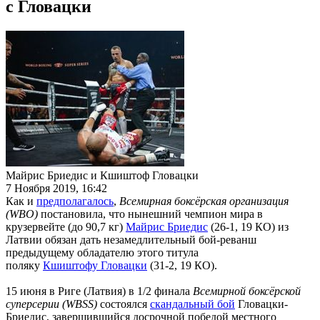
с Гловацки
Майрис Бриедис и Кшиштоф Гловацки
7 Ноября 2019, 16:42
Как и
предполагалось
,
Всемирная боксёрская организация
(WBO)
постановила, что нынешний чемпион мира в
крузервейте (до 90,7 кг)
Майрис Бриедис
(26-1, 19 КО) из
Латвии обязан дать незамедлительный бой-реванш
предыдущему обладателю этого титула
поляку
Кшиштофу Гловацки
(31-2, 19 КО).
15 июня в Риге (Латвия) в 1/2 финала
Всемирной боксёрской
суперсерии (WBSS)
состоялся
скандальный бой
Гловацки-
Бриедис, завершившийся досрочной победой местного