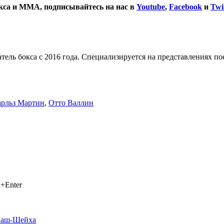
окса и ММА, подписывайтесь на нас в
Youtube
,
Facebook
и
Twi
тель бокса с 2016 года. Специализируется на представлениях п
арльз Мартин
,
Отто Валлин
+Enter
ь аш-Шейха