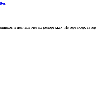
tter
.
оединков и послематчевых репортажах. Интервьюер, автор