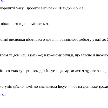
 ago
укорінити масу і зробити висновки. Швидкий бій з...
цікаві розклади намічаються.
ьні висновки після цього доволі провального дебюту у вазі до 5
гром та домінація (майже) в кожному раунді, що власне й наочно.
ассо став суперником для Іноуе в цьому захисті я чудово знаю,..
иступів дійсно помітно виснажила Іноуе, плюс на фоні вже трохи.
s ago