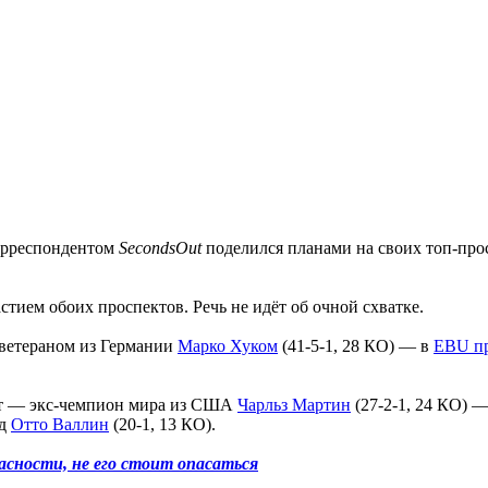
корреспондентом
SecondsOut
поделился планами на своих топ-про
стием обоих проспектов. Речь не идёт об очной схватке.
 ветераном из Германии
Марко Хуком
(41-5-1, 28 КО) — в
EBU п
ат — экс-чемпион мира из США
Чарльз Мартин
(27-2-1, 24 КО) —
ед
Отто Валлин
(20-1, 13 КО).
асности, не его стоит опасаться