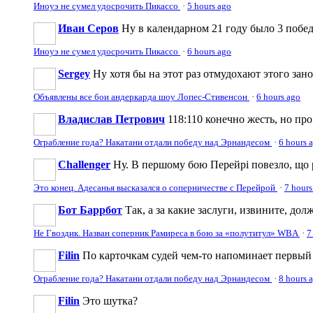
Иноуэ не сумел удосрочить Пикассо
·
5 hours ago
Иван Серов
Ну в календарном 21 году было 3 победы
Иноуэ не сумел удосрочить Пикассо
·
6 hours ago
Sergey
Ну хотя бы на этот раз отмудохают этого за
Объявлены все бои андеркарда шоу Лопес-Стивенсон
·
6 hours ago
Владислав Петрович
118:110 конечно жесть, но пр
Ограбление года? Накатани отдали победу над Эрнандесом
·
6 hours 
Challenger
Ну. В першому бою Перейрі повезло, що ра
Это конец. Адесанья высказался о соперничестве с Перейрой
·
7 hours
Бот Баррбот
Так, а за какие заслуги, извините, дол
Не Гвоздик. Назван соперник Рамиреса в бою за «полутитул» WBA
·
7
Filin
По карточкам судей чем-то напоминает первый 
Ограбление года? Накатани отдали победу над Эрнандесом
·
8 hours 
Filin
Это шутка?