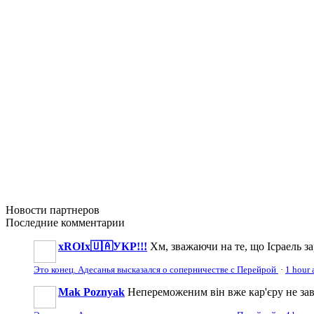
Новости
партнеров
Последние
комментарии
xROIx🇺🇦УКР!!!
Хм, зважаючи на те, що Ісраель зар
Это конец. Адесанья высказался о соперничестве с Перейрой
·
1 hour 
Mak Poznyak
Непереможеним він вже кар'єру не за