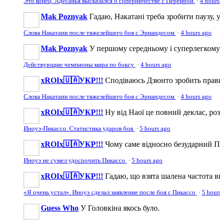
Это конец. Адесанья высказался о соперничестве с Перейрой
·
4 hours
Mak Poznyak
Гадаю, Накатані треба зробити паузу, 
Слова Накатани после тяжелейшего боя с Эрнандесом
·
4 hours ago
Mak Poznyak
У першому середньому і суперлегкому 
Действующие чемпионы мира по боксу
·
4 hours ago
xROIx🇺🇦УКР!!!
Сподіваюсь Дзюнто зробить правил
Слова Накатани после тяжелейшего боя с Эрнандесом
·
4 hours ago
xROIx🇺🇦УКР!!!
Ну від Наої це повний деклас, роз
Иноуэ-Пикассо. Статистика ударов боя
·
5 hours ago
xROIx🇺🇦УКР!!!
Чому саме відносно безударний Пік
Иноуэ не сумел удосрочить Пикассо
·
5 hours ago
xROIx🇺🇦УКР!!!
Гадаю, що взята шалена частота в
«Я очень устал». Иноуэ сделал заявление после боя с Пикассо
·
5 hour
Guess Who
У Головкіна якось було.