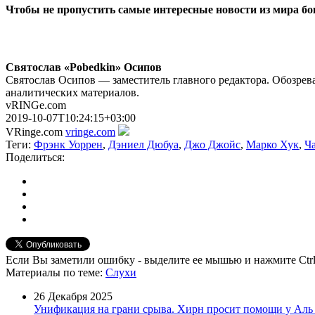
Чтобы не пропустить самые интересные новости из мира б
Святослав «Pobedkin» Осипов
Святослав Осипов — заместитель главного редактора. Обозрева
аналитических материалов.
vRINGe.com
2019-10-07T10:24:15+03:00
VRinge.com
vringe.com
Теги:
Фрэнк Уоррен
,
Дэниел Дюбуа
,
Джо Джойс
,
Марко Хук
,
Ч
Поделиться:
Если Вы заметили ошибку - выделите ее мышью и нажмите Ctrl
Материалы
по теме
:
Слухи
26 Декабря 2025
Унификация на грани срыва. Хирн просит помощи у Ал