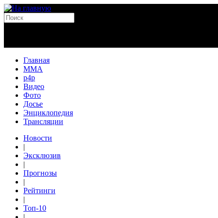
Главная
MMA
p4p
Видео
Фото
Досье
Энциклопедия
Трансляции
Новости
|
Эксклюзив
|
Прогнозы
|
Рейтинги
|
Топ-10
|