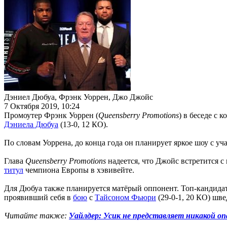
Дэниел Дюбуа, Фрэнк Уоррен, Джо Джойс
7 Октября 2019, 10:24
Промоутер Фрэнк Уоррен (
Queensberry Promotions
) в беседе с 
Дэниела Дюбуа
(13-0, 12 КО).
По словам Уоррена, до конца года он планирует яркое шоу с уча
Глава
Queensberry Promotions
надеется, что Джойс встретится с
титул
чемпиона Европы в хэвивейте.
Для Дюбуа также планируется матёрый оппонент. Топ-кандид
проявивший себя в
бою
с
Тайсоном Фьюри
(29-0-1, 20 КО) шв
Читайте также:
Уайлдер: Усик не представляет никакой оп