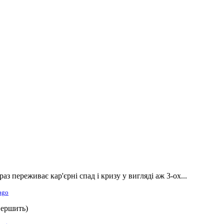
аз переживає кар'єрні спад і кризу у вигляді аж 3-ох...
ago
вершить)