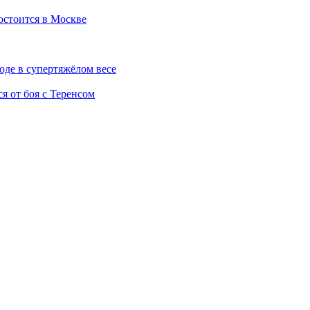
остоится в Москве
оде в супертяжёлом весе
я от боя с Теренсом