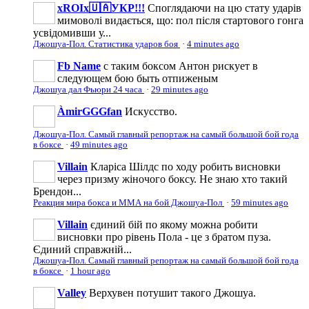
xROIx🇺🇦УКР!!!
Споглядаючи на цю стату ударів
мимоволі видається, що: пол після стартового гонга
усвідомивши у...
Джошуа-Пол. Статистика ударов боя
·
4 minutes ago
Fb Name
с таким боксом Антон рискует в
следующем бою быть отпиженым
Джошуа дал Фьюри 24 часа
·
29 minutes ago
ÀmirGGGfan
Искусство.
Джошуа-Пол. Самый главный репортаж на самый большой бой года
в боксе
·
49 minutes ago
Villain
Кларіса Шілдс по ходу робить висновки
через призму жіночого боксу. Не знаю хто такий
Брендон...
Реакция мира бокса и ММА на бой Джошуа-Пол
·
59 minutes ago
Villain
єдиний бій по якому можна робити
висновки про рівень Пола - це з братом пуза.
Єдиний справжній...
Джошуа-Пол. Самый главный репортаж на самый большой бой года
в боксе
·
1 hour ago
Valley
Верхувен потушит такого Джошуа.