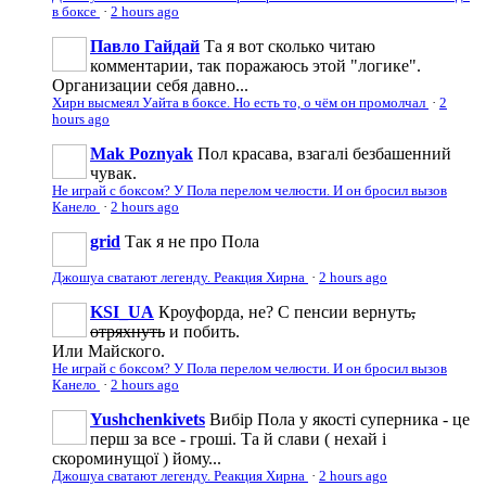
в боксе
·
2 hours ago
Павло Гайдай
Та я вот сколько читаю
комментарии, так поражаюсь этой "логике".
Организации себя давно...
Хирн высмеял Уайта в боксе. Но есть то, о чём он промолчал
·
2
hours ago
Mak Poznyak
Пол красава, взагалі безбашенний
чувак.
Не играй с боксом? У Пола перелом челюсти. И он бросил вызов
Канело
·
2 hours ago
grid
Так я не про Пола
Джошуа сватают легенду. Реакция Хирна
·
2 hours ago
KSI_UA
Кроуфорда, не? С пенсии вернуть
,
отряхнуть
и побить.
Или Майского.
Не играй с боксом? У Пола перелом челюсти. И он бросил вызов
Канело
·
2 hours ago
Yushchenkivets
Вибір Пола у якості суперника - це
перш за все - гроші. Та й слави ( нехай і
скороминущої ) йому...
Джошуа сватают легенду. Реакция Хирна
·
2 hours ago