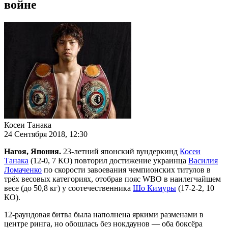
войне
Косеи Танака
24 Сентября 2018, 12:30
Нагоя, Япония.
23-летний японский вундеркинд
Косеи
Танака
(12-0, 7 КО) повторил достижение украинца
Василия
Ломаченко
по скорости завоевания чемпионских титулов в
трёх весовых категориях, отобрав пояс WBO в наилегчайшем
весе (до 50,8 кг) у соотечественника
Шо Кимуры
(17-2-2, 10
КО).
12-раундовая битва была наполнена яркими разменами в
центре ринга, но обошлась без нокдаунов — оба боксёра