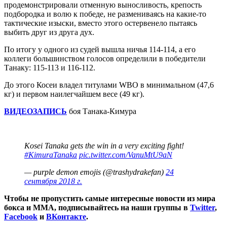
продемонстрировали отменную выносливость, крепость
подбородка и волю к победе, не размениваясь на какие-то
тактические изыски, вместо этого остервенело пытаясь
выбить друг из друга дух.
По итогу у одного из судей вышла ничья 114-114, а его
коллеги большинством голосов определили в победители
Танаку: 115-113 и 116-112.
До этого Косеи владел титулами WBO в минимальном (47,6
кг) и первом наилегчайшем весе (49 кг).
ВИДЕОЗАПИСЬ
боя Танака-Кимура
Kosei Tanaka gets the win in a very exciting fight!
#KimuraTanaka
pic.twitter.com/VanuMtU9aN
— purple demon emojis (@trashydrakefan)
24
сентября 2018 г.
Чтобы не пропустить самые интересные новости из мира
бокса и ММА, подписывайтесь на наши группы в
Twitter
,
Facebook
и
ВКонтакте
.