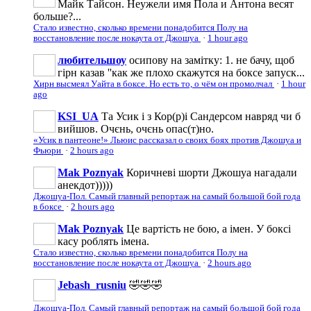
Майк Тайсон. Неужели имя Пола и Антона весят
больше?...
Стало известно, сколько времени понадобится Полу на
восстановление после нокаута от Джошуа
·
1 hour ago
любительшоу
осипову на замітку: 1. не бачу, щоб
гірн казав ''как же плохо скажутся на боксе запуск...
Хирн высмеял Уайта в боксе. Но есть то, о чём он промолчал
·
1 hour
ago
KSI_UA
Та Усик і з Кор(р)і Сандерсом навряд чи б
вийшов. Очєнь, очєнь опас(т)но.
«Усик в пантеоне!» Льюис рассказал о своих боях против Джошуа и
Фьюри
·
2 hours ago
Mak Poznyak
Коричневі шорти Джошуа нагадали
анекдот)))))
Джошуа-Пол. Самый главный репортаж на самый большой бой года
в боксе
·
2 hours ago
Mak Poznyak
Це вартість не бою, а імен. У боксі
касу роблять імена.
Стало известно, сколько времени понадобится Полу на
восстановление после нокаута от Джошуа
·
2 hours ago
Jebash_rusniu
🤣🤣🤣
Джошуа-Пол. Самый главный репортаж на самый большой бой года