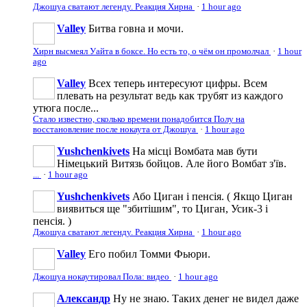
Джошуа сватают легенду. Реакция Хирна
·
1 hour ago
Valley
Битва говна и мочи.
Хирн высмеял Уайта в боксе. Но есть то, о чём он промолчал
·
1 hour
ago
Valley
Всех теперь интересуют цифры. Всем
плевать на результат ведь как трубят из каждого
утюга после...
Стало известно, сколько времени понадобится Полу на
восстановление после нокаута от Джошуа
·
1 hour ago
Yushchenkivets
На місці Вомбата мав бути
Німецький Витязь бойцов. Але його Вомбат з'їв.
...
·
1 hour ago
Yushchenkivets
Або Циган і пенсія. ( Якщо Циган
виявиться ще "збитішим", то Циган, Усик-3 і
пенсія. )
Джошуа сватают легенду. Реакция Хирна
·
1 hour ago
Valley
Его побил Томми Фьюри.
Джошуа нокаутировал Пола: видео
·
1 hour ago
Александр
Ну не знаю. Таких денег не видел даже