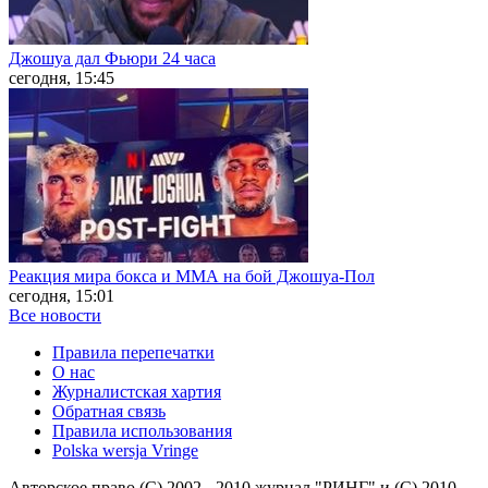
Джошуа дал Фьюри 24 часа
сегодня, 15:45
Реакция мира бокса и ММА на бой Джошуа-Пол
сегодня, 15:01
Все новости
Правила перепечатки
О нас
Журналистская хартия
Обратная связь
Правила использования
Polska wersja Vringe
Авторское право (С) 2002 - 2010 журнал "РИНГ" и (С) 2010-