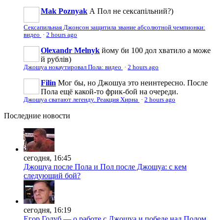
Mak Poznyak
А Пол не сексапільний?)
Сексапильная Джонсон защитила звание абсолютной чемпионки:
видео
·
2 hours ago
Olexandr Melnyk
йому би 100 дол хватило а може
й рублів)
Джошуа нокаутировал Пола: видео
·
2 hours ago
Filin
Мог бы, но Джошуа это неинтересно. После
Пола ещё какой-то фрик-бой на очереди.
Джошуа сватают легенду. Реакция Хирна
·
2 hours ago
Последние
новости
сегодня, 16:45
Джошуа после Пола и Пол после Джошуа: с кем
следующий бой?
сегодня, 16:19
Егор Голуб — о работе с Джошуа и победе над Полом