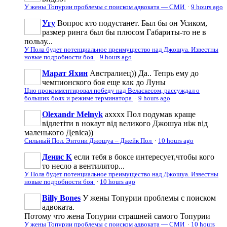
У жены Топурии проблемы с поиском адвоката — СМИ
·
9 hours ago
Угу
Вопрос кто подустанет. Был бы он Усиком,
размер ринга был бы плюсом Габариты-то не в
пользу...
У Пола будет потенциальное преимущество над Джошуа. Известны
новые подробности боя
·
9 hours ago
Марат Яхин
Австралиец)) Да.. Тепрь ему до
чемпионского боя еще как до Луны
Цзю прокомментировал победу над Веласкесом, рассуждал о
больших боях и режиме терминатора
·
9 hours ago
Olexandr Melnyk
ахххх Пол подумав краще
відлетіти в нокаут від великого Джошуа ніж від
маленького Девіса))
Сильный Пол. Энтони Джошуа – Джейк Пол
·
10 hours ago
Денис К
если тебя в боксе интересует,чтобы кого
то несло а вентилятор...
У Пола будет потенциальное преимущество над Джошуа. Известны
новые подробности боя
·
10 hours ago
Billy Bones
У жены Топурии проблемы с поиском
адвоката.
Потому что жена Топурии страшней самого Топурии
У жены Топурии проблемы с поиском адвоката — СМИ
·
10 hours