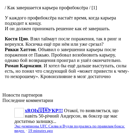
Новости
партнеров
Последние
комментарии
xROIx🇺🇦УКР!!!
Отакої, то виявляється, що
навіть 50-річний Андерсон, як боксер ще має
достатньо залишку...
Экс-чемпионы UFC Силва и Вудли подрались по правилам бокса:
видео
·
19 minutes ago