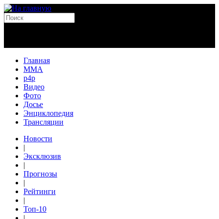
Главная
MMA
p4p
Видео
Фото
Досье
Энциклопедия
Трансляции
Новости
|
Эксклюзив
|
Прогнозы
|
Рейтинги
|
Топ-10
|