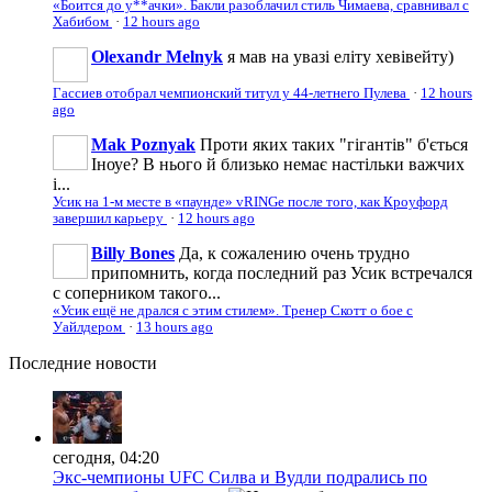
«Боится до у**ачки». Бакли разоблачил стиль Чимаева, сравнивал с
Хабибом
·
12 hours ago
Olexandr Melnyk
я мав на увазі еліту хевівейту)
Гассиев отобрал чемпионский титул у 44-летнего Пулева
·
12 hours
ago
Mak Poznyak
Проти яких таких "гігантів" б'ється
Іноуе? В нього й близько немає настільки важчих
і...
Усик на 1-м месте в «паунде» vRINGe после того, как Кроуфорд
завершил карьеру
·
12 hours ago
Billy Bones
Да, к сожалению очень трудно
припомнить, когда последний раз Усик встречался
с соперником такого...
«Усик ещё не дрался с этим стилем». Тренер Скотт о бое с
Уайлдером
·
13 hours ago
Последние
новости
сегодня, 04:20
Экс-чемпионы UFC Силва и Вудли подрались по