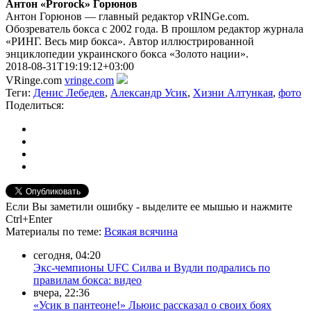
Антон «Prorock» Горюнов
Антон Горюнов — главный редактор vRINGe.com.
Обозреватель бокса с 2002 года. В прошлом редактор журнала
«РИНГ. Весь мир бокса». Автор иллюстрированной
энциклопедии украинского бокса «Золото нации».
2018-08-31T19:19:12+03:00
VRinge.com
vringe.com
Теги:
Денис Лебедев
,
Александр Усик
,
Хизни Алтункая
,
фото
Поделиться:
Если Вы заметили ошибку - выделите ее мышью и нажмите
Ctrl+Enter
Материалы
по теме
:
Всякая всячина
сегодня, 04:20
Экс-чемпионы UFC Силва и Вудли подрались по
правилам бокса: видео
вчера, 22:36
«Усик в пантеоне!» Льюис рассказал о своих боях