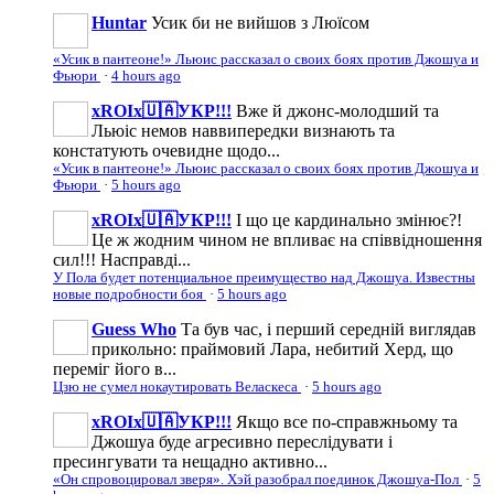
Huntar
Усик би не вийшов з Люїсом
«Усик в пантеоне!» Льюис рассказал о своих боях против Джошуа и
Фьюри
·
4 hours ago
xROIx🇺🇦УКР!!!
Вже й джонс-молодший та
Льюіс немов наввипередки визнають та
констатують очевидне щодо...
«Усик в пантеоне!» Льюис рассказал о своих боях против Джошуа и
Фьюри
·
5 hours ago
xROIx🇺🇦УКР!!!
І що це кардинально змінює?!
Це ж жодним чином не впливає на співвідношення
сил!!! Насправді...
У Пола будет потенциальное преимущество над Джошуа. Известны
новые подробности боя
·
5 hours ago
Guess Who
Та був час, і перший середній виглядав
прикольно: праймовий Лара, небитий Херд, що
переміг його в...
Цзю не сумел нокаутировать Веласкеса
·
5 hours ago
xROIx🇺🇦УКР!!!
Якщо все по-справжньому та
Джошуа буде агресивно переслідувати і
пресингувати та нещадно активно...
«Он спровоцировал зверя». Хэй разобрал поединок Джошуа-Пол
·
5