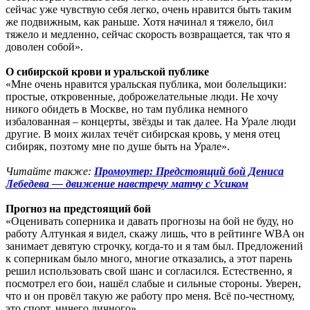
сейчас уже чувствую себя легко, очень нравится быть таким
же подвижным, как раньше. Хотя начинал я тяжело, бил
тяжело и медленно, сейчас скорость возвращается, так что я
доволен собой».
О сибирской крови и уральской публике
«Мне очень нравится уральская публика, мои болельщики:
простые, откровенные, доброжелательные люди. Не хочу
никого обидеть в Москве, но там публика немного
избалованная – концерты, звёзды и так далее. На Урале люди
другие. В моих жилах течёт сибирская кровь, у меня отец
сибиряк, поэтому мне по душе быть на Урале».
Читайте также:
Промоутер: Предстоящий бой Дениса
Лебедева — движение навстречу матчу с Усиком
Прогноз на предстоящий бой
«Оценивать соперника и давать прогнозы на бой не буду, но
работу Алтункая я видел, скажу лишь, что в рейтинге WBA он
занимает девятую строчку, когда-то и я там был. Предложений
к соперникам было много, многие отказались, а этот парень
решил использовать свой шанс и согласился. Естественно, я
посмотрел его бои, нашёл слабые и сильные стороны. Уверен,
что и он провёл такую же работу про меня. Всё по-честному,
это спорт, ничего личного».