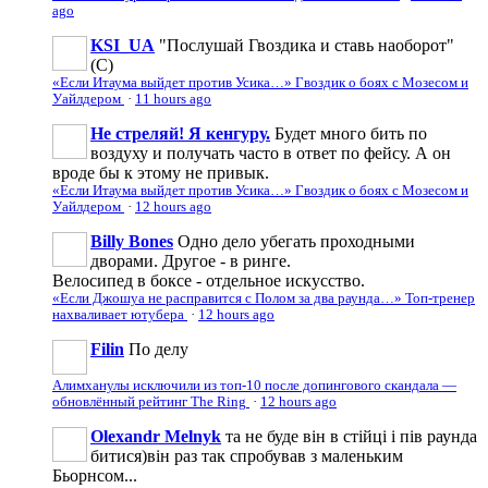
ago
KSI_UA
"Послушай Гвоздика и ставь наоборот"
(С)
«Если Итаума выйдет против Усика…» Гвоздик о боях с Мозесом и
Уайлдером
·
11 hours ago
Не стреляй! Я кенгуру.
Будет много бить по
воздуху и получать часто в ответ по фейсу. А он
вроде бы к этому не привык.
«Если Итаума выйдет против Усика…» Гвоздик о боях с Мозесом и
Уайлдером
·
12 hours ago
Billy Bones
Одно дело убегать проходными
дворами. Другое - в ринге.
Велосипед в боксе - отдельное искусство.
«Если Джошуа не расправится с Полом за два раунда…» Топ-тренер
нахваливает ютубера
·
12 hours ago
Filin
По делу
Алимханулы исключили из топ-10 после допингового скандала —
обновлённый рейтинг The Ring
·
12 hours ago
Olexandr Melnyk
та не буде він в стійці і пів раунда
битися)він раз так спробував з маленьким
Бьорнсом...