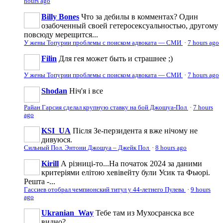
hours ago
Billy Bones
Что за дебилы в комментах? Один
озабоченный своей гетеросексуальностью, другому
повсюду мерещится...
У жены Топурии проблемы с поиском адвоката — СМИ
·
7 hours ago
Filin
Для гея может быть и страшнее ;)
У жены Топурии проблемы с поиском адвоката — СМИ
·
7 hours ago
Shodan
Ніч'я і все
Райан Гарсия сделал крупную ставку на бой Джошуа-Пол
·
7 hours
ago
KSI_UA
Після Зе-перзидента я вже нічому не
дивуюся.
Сильный Пол. Энтони Джошуа – Джейк Пол
·
8 hours ago
Kirill
А різниці-то...На початок 2024 за даними
критеріями елітою хевівейту були Усик та Фьюрі.
Решта -...
Гассиев отобрал чемпионский титул у 44-летнего Пулева
·
9 hours
ago
Ukranian_Way
Тебе там из Мухосранска все
видно?