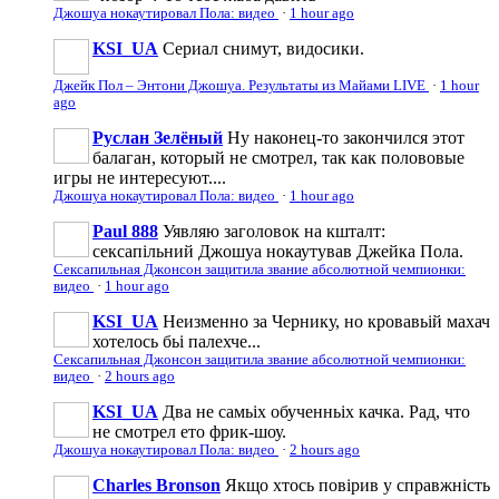
Джошуа нокаутировал Пола: видео
·
1 hour ago
KSI_UA
Сериал снимут, видосики.
Джейк Пол – Энтони Джошуа. Результаты из Майами LIVE
·
1 hour
ago
Руслан Зелёный
Ну наконец-то закончился этот
балаган, который не смотрел, так как полововые
игры не интересуют....
Джошуа нокаутировал Пола: видео
·
1 hour ago
Paul 888
Уявляю заголовок на кшталт:
сексапільний Джошуа нокаутував Джейка Пола.
Сексапильная Джонсон защитила звание абсолютной чемпионки:
видео
·
1 hour ago
KSI_UA
Неизменно за Чернику, но кровавьій махач
хотелось бьі палехче...
Сексапильная Джонсон защитила звание абсолютной чемпионки:
видео
·
2 hours ago
KSI_UA
Два не самьіх обученньіх качка. Рад, что
не смотрел ето фрик-шоу.
Джошуа нокаутировал Пола: видео
·
2 hours ago
Charles Bronson
Якщо хтось повірив у справжність