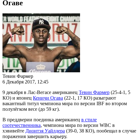
Огаве
Тевин Фармер
6 Декабря 2017, 12:45
9 декабря в Лас-Вегасе американец
Тевин Фармер
(25-4-1, 5
КО) и японец
Кеничи Огава
(22-1, 17 КО) разыграют
вакантный титул чемпиона мира по версии IBF во втором
полулёгком весе (до 59 кг).
В преддверии поединка американец
в стиле
соотечественника
, чемпиона мира по версии WBC в
хэвивейте
Дионтэя Уайлдера
(39-0, 38 КО), пообещал в случае
поражения завершить карьеру.