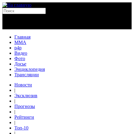
Главная
MMA
p4p
Видео
Фото
Досье
Энциклопедия
Трансляции
Новости
|
Эксклюзив
|
Прогнозы
|
Рейтинги
|
Топ-10
|