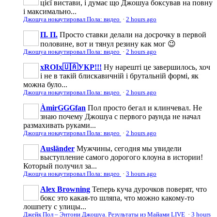
цієї вистави, і думає що Джошуа боксував на повну
і максимально...
Джошуа нокаутировал Пола: видео
·
2 hours ago
П. П.
Просто ставки делали на досрочку в первой
половине, вот и тянул резину как мог 😉
Джошуа нокаутировал Пола: видео
·
2 hours ago
xROIx🇺🇦УКР!!!
Ну нарешті це завершилось, хоч
і не в такій блискавичній і брутальній формі, як
можна було...
Джошуа нокаутировал Пола: видео
·
2 hours ago
ÀmirGGGfan
Пол просто бегал и клинчевал. Не
знаю почему Джошуа с первого раунда не начал
размахивать руками...
Джошуа нокаутировал Пола: видео
·
2 hours ago
Ausländer
Мужчины, сегодня мы увидели
выступление самого дорогого клоуна в истории!
Который получил за...
Джошуа нокаутировал Пола: видео
·
3 hours ago
Alex Browning
Теперь куча дурочков поверят, что
бокс это какая-то шляпа, что можно какому-то
лошпету с улицы...
Джейк Пол – Энтони Джошуа. Результаты из Майами LIVE
·
3 hours