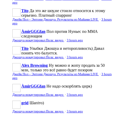
ago
Tito
Да это же шоу,не стоило относится к этому
серьезно. Платный спарринг
Джейк Пол – Энтони Джошуа. Результаты из Майами LIVE
·
3 hours
ago
ÀmirGGGfan
Пол против Нуньес по ММА
следующим
Джошуа нокаутировал Пола: видео
·
3 hours ago
Tito
Улыбки Джошуа и неторопливость) Давал
понять что балуется.
Джошуа нокаутировал Пола: видео
·
3 hours ago
Alex Browning
Ну можно и жопу продать за 50
млн, только это всё равно будет позором
Джейк Пол – Энтони Джошуа. Результаты из Майами LIVE
·
3 hours
ago
ÀmirGGGfan
Не надо оскорблять цирк)
Джошуа нокаутировал Пола: видео
·
3 hours ago
grid
Шапіто)
Джошуа нокаутировал Пола: видео
·
3 hours ago