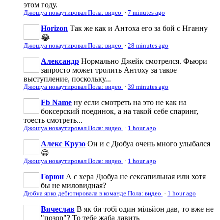
этом году.
Джошуа нокаутировал Пола: видео
·
7 minutes ago
Horizon
Так же как и Антоха его за бой с Нганну
😂
Джошуа нокаутировал Пола: видео
·
28 minutes ago
Александр
Нормально Джейк смотрелся. Фьюри
запросто может тролить Антоху за такое
выступление, поскольку...
Джошуа нокаутировал Пола: видео
·
39 minutes ago
Fb Name
ну если смотреть на это не как на
боксерский поединок, а на такой себе спаринг,
тоесть смотреть...
Джошуа нокаутировал Пола: видео
·
1 hour ago
Алекс Крузо
Он и с Дюбуа очень много улыбался
😁
Джошуа нокаутировал Пола: видео
·
1 hour ago
Горюн
А с хера Дюбуа не сексапильная или хотя
бы не миловидная?
Дюбуа ярко дебютировала в команде Пола: видео
·
1 hour ago
Вячеслав
В як би тобі один мільйон дав, то вже не
"позор"? То тебе жаба давить