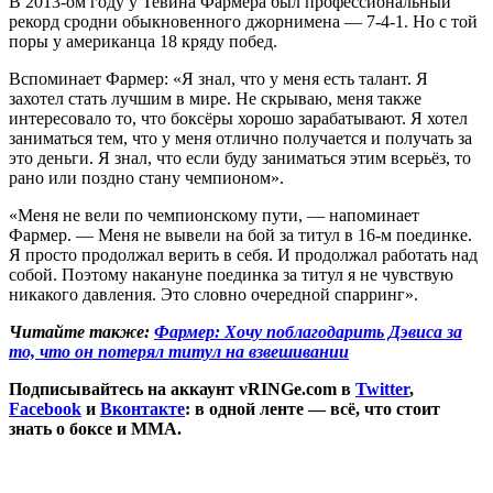
В 2013-ом году у Тевина Фармера был профессиональный
рекорд сродни обыкновенного джорнимена — 7-4-1. Но с той
поры у американца 18 кряду побед.
Вспоминает Фармер: «Я знал, что у меня есть талант. Я
захотел стать лучшим в мире. Не скрываю, меня также
интересовало то, что боксёры хорошо зарабатывают. Я хотел
заниматься тем, что у меня отлично получается и получать за
это деньги. Я знал, что если буду заниматься этим всерьёз, то
рано или поздно стану чемпионом».
«Меня не вели по чемпионскому пути, — напоминает
Фармер. — Меня не вывели на бой за титул в 16-м поединке.
Я просто продолжал верить в себя. И продолжал работать над
собой. Поэтому накануне поединка за титул я не чувствую
никакого давления. Это словно очередной спарринг».
Читайте также:
Фармер: Хочу поблагодарить Дэвиса за
то, что он потерял титул на взвешивании
Подписывайтесь на аккаунт vRINGe.com в
Twitter
,
Facebook
и
Вконтакте
: в одной ленте — всё, что стоит
знать о боксе и ММА.