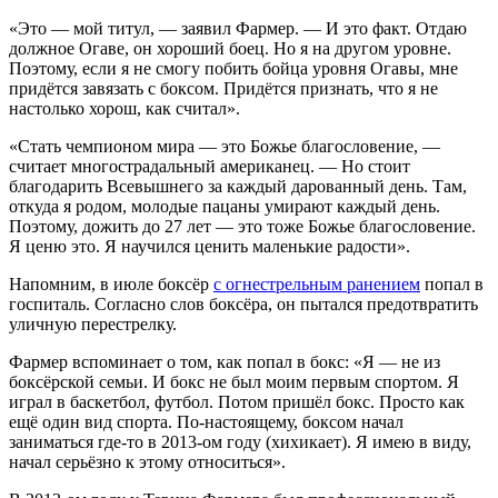
«Это — мой титул, — заявил Фармер. — И это факт. Отдаю
должное Огаве, он хороший боец. Но я на другом уровне.
Поэтому, если я не смогу побить бойца уровня Огавы, мне
придётся завязать с боксом. Придётся признать, что я не
настолько хорош, как считал».
«Стать чемпионом мира — это Божье благословение, —
считает многострадальный американец. — Но стоит
благодарить Всевышнего за каждый дарованный день. Там,
откуда я родом, молодые пацаны умирают каждый день.
Поэтому, дожить до 27 лет — это тоже Божье благословение.
Я ценю это. Я научился ценить маленькие радости».
Напомним, в июле боксёр
с огнестрельным ранением
попал в
госпиталь. Согласно слов боксёра, он пытался предотвратить
уличную перестрелку.
Фармер вспоминает о том, как попал в бокс: «Я — не из
боксёрской семьи. И бокс не был моим первым спортом. Я
играл в баскетбол, футбол. Потом пришёл бокс. Просто как
ещё один вид спорта. По-настоящему, боксом начал
заниматься где-то в 2013-ом году (хихикает). Я имею в виду,
начал серьёзно к этому относиться».