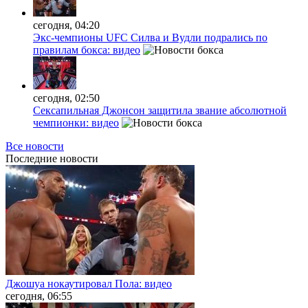
сегодня, 04:20
Экс-чемпионы UFC Силва и Вудли подрались по
правилам бокса: видео
сегодня, 02:50
Сексапильная Джонсон защитила звание абсолютной
чемпионки: видео
Все новости
Последние
новости
Джошуа нокаутировал Пола: видео
сегодня, 06:55