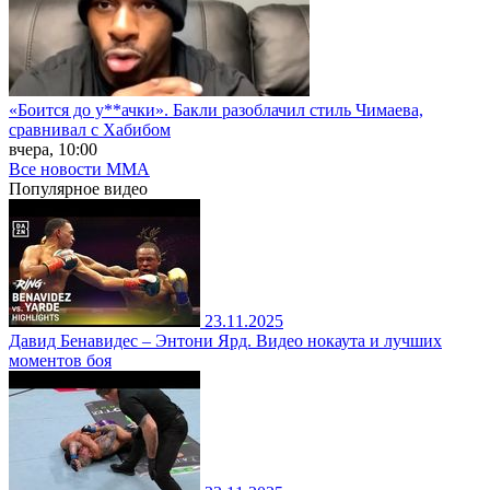
«Боится до у**ачки». Бакли разоблачил стиль Чимаева,
сравнивал с Хабибом
вчера, 10:00
Все новости MMA
Популярное
видео
23.11.2025
Давид Бенавидес – Энтони Ярд. Видео нокаута и лучших
моментов боя