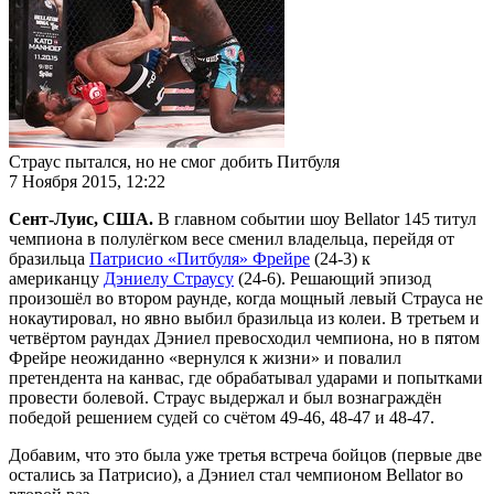
Страус пытался, но не смог добить Питбуля
7 Ноября 2015, 12:22
Сент-Луис, США.
В главном событии шоу Bellator 145 титул
чемпиона в полулёгком весе сменил владельца, перейдя от
бразильца
Патрисио «Питбуля» Фрейре
(24-3) к
американцу
Дэниелу Страусу
(24-6). Решающий эпизод
произошёл во втором раунде, когда мощный левый Страуса не
нокаутировал, но явно выбил бразильца из колеи. В третьем и
четвёртом раундах Дэниел превосходил чемпиона, но в пятом
Фрейре неожиданно «вернулся к жизни» и повалил
претендента на канвас, где обрабатывал ударами и попытками
провести болевой. Страус выдержал и был вознаграждён
победой решением судей со счётом 49-46, 48-47 и 48-47.
Добавим, что это была уже третья встреча бойцов (первые две
остались за Патрисио), а Дэниел стал чемпионом Bellator во