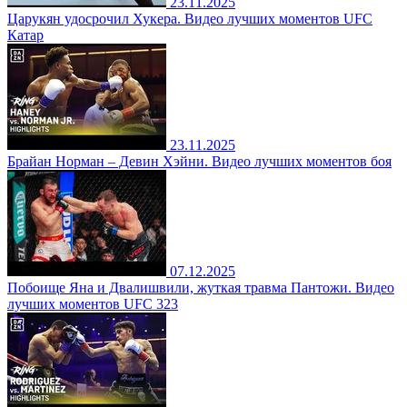
23.11.2025
Царукян удосрочил Хукера. Видео лучших моментов UFC
Катар
23.11.2025
Брайан Норман – Девин Хэйни. Видео лучших моментов боя
07.12.2025
Побоище Яна и Двалишвили, жуткая травма Пантожи. Видео
лучших моментов UFC 323