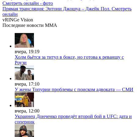
Прямая трансляция: Энтони Джошуа – Джейк Пол. Смотреть
онлайн
vRINGe
Vision
Последние
новости MMA
вчера, 19:19
Холм бьётся за титул в боксе, но готова к реваншу с
Роузи
вчера, 17:10
У жены Топурии проблемы с поиском адвоката — СМИ
вчера, 12:00
Украинец Донченко проведёт второй бой в UFC: дата и
соперник