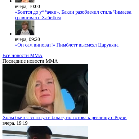
вчера, 10:00
«Боится до у**ачки». Бакли разоблачил стиль Чимаева,
сравнивал с Хабибом
вчера, 09:20
«Он сам виноват!» Пимблетт высмеял Царукяна
Все новости MMA
Последние
новости MMA
Холм бьётся за титул в боксе, но готова к реваншу с Роузи
вчера, 19:19