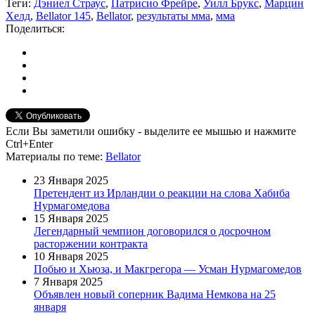
Теги:
Дэниел Страус
,
Патрисио Фрейре
,
Уилл Брукс
,
Марцин
Хелд
,
Bellator 145
,
Bellator
,
результаты мма
,
мма
Поделиться:
Если Вы заметили ошибку - выделите ее мышью и нажмите
Ctrl+Enter
Материалы
по теме
:
Bellator
23 Января 2025
Претендент из Ирландии о реакции на слова Хабиба
Нурмагомедова
15 Января 2025
Легендарный чемпион договорился о досрочном
расторжении контракта
10 Января 2025
Побью и Хьюза, и Макгрегора — Усман Нурмагомедов
7 Января 2025
Объявлен новый соперник Вадима Немкова на 25
января