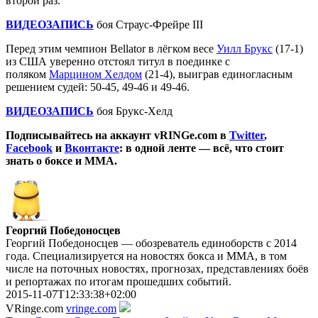
второй раз.
ВИДЕОЗАПИСЬ
боя Страус-Фрейре III
Перед этим чемпион Bellator в лёгком весе
Уилл Брукс
(17-1)
из США уверенно отстоял титул в поединке с
поляком
Марцином Хелдом
(21-4), выиграв единогласным
решением судей: 50-45, 49-46 и 49-46.
ВИДЕОЗАПИСЬ
боя Брукс-Хелд
Подписывайтесь на аккаунт vRINGe.com в
Twitter
,
Facebook
и
Вконтакте
: в одной ленте — всё, что стоит
знать о боксе и ММА.
Георгий Победоносцев
Георгий Победоносцев — обозреватель единоборств с 2014
года. Специализируется на новостях бокса и ММА, в том
числе на поточных новостях, прогнозах, представлениях боёв
и репортажах по итогам прошедших событий.
2015-11-07T12:33:38+02:00
VRinge.com
vringe.com