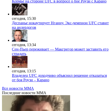
Кормье на стороне UFC в вопросе о бое Роузи с Карано
сегодня, 15:30
Деспанье нокаутирует Нганну. Экс-чемпион UFC ставит
на андердогов
сегодня, 13:34
Сен-Пьер переживает — Макгрегор может заставить его
страдать
сегодня, 13:15
Владелец UFC доходчиво объяснил решение отказаться
от боя Роузи – Карано
Все новости MMA
Последние
новости MMA