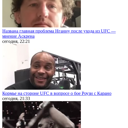
Названа главная проблема Нганну после ухода из UFC —
мнение Аскрена
сегодня, 22:21
Кормье на стороне UFC в вопросе о бое Роузи с Карано
сегодня, 21:33